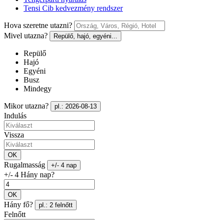
Tensi Cib kedvezmény rendszer
Hova szeretne utazni?
Mivel utazna?
Repülő, hajó, egyéni...
Repülő
Hajó
Egyéni
Busz
Mindegy
Mikor utazna?
pl.: 2026-08-13
Indulás
Vissza
OK
Rugalmasság
+/- 4 nap
+/- 4 Hány nap?
OK
Hány fő?
pl.: 2 felnőtt
Felnőtt