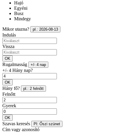
Hajó
Egyéni
Busz
Mindegy
Mikor utazna?
pl.: 2026-08-13
Indulás
Vissza
OK
Rugalmasság
+/- 4 nap
+/- 4 Hány nap?
OK
Hány fő?
pl.: 2 felnőtt
Felnőtt
Gyerek
OK
Szavas keresés
Pl: Őszi szünet
Cím vagy azonosító