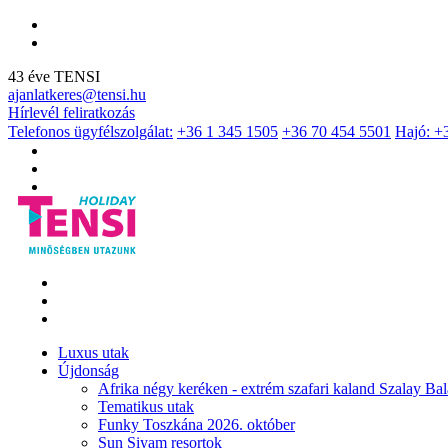
43 éve TENSI
ajanlatkeres@tensi.hu
Hírlevél feliratkozás
Telefonos ügyfélszolgálat:
+36 1 345 1505
+36 70 454 5501
Hajó: +
Luxus utak
Újdonság
Afrika négy keréken - extrém szafari kaland Szalay Bal
Tematikus utak
Funky Toszkána 2026. október
Sun Siyam resortok