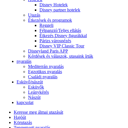
Disney Hotelek
Disney partner hotelek
Utazás
Étkezések és programok
Reggeli
Félpanzió/Teljes ellátás
Étkezés Disney figurákkal
Párizs városnézés
Disney VIP Classic Tour
Disneyland Paris APP
Kérdések és válaszok, utasaink írták
nyaralás
Mediterrán nyaralás
Egzotikus nyaralás
Családi nyaralás
Esküvő/nászút
Esküvők
Leánykérés
Nászút
kapcsolat
Keresse meg álmai utazását
Hajóút
Körutazás
Tengerparti nyaralás