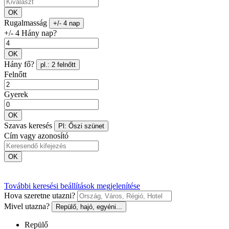
OK
Rugalmasság
+/- 4 nap
+/- 4 Hány nap?
OK
Hány fő?
pl.: 2 felnőtt
Felnőtt
Gyerek
OK
Szavas keresés
Pl: Őszi szünet
Cím vagy azonosító
OK
További keresési beállítások megjelenítése
Hova szeretne utazni?
Mivel utazna?
Repülő, hajó, egyéni...
Repülő