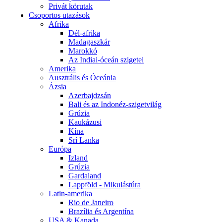
Privát körutak
Csoportos utazások
Afrika
Dél-afrika
Madagaszkár
Marokkó
Az Indiai-óceán szigetei
Amerika
Ausztrális és Óceánia
Ázsia
Azerbajdzsán
Bali és az Indonéz-szigetvilág
Grúzia
Kaukázusi
Kína
Srí Lanka
Európa
Izland
Grúzia
Gardaland
Lappföld - Mikulástúra
Latin-amerika
Rio de Janeiro
Brazília és Argentína
USA & Kanada