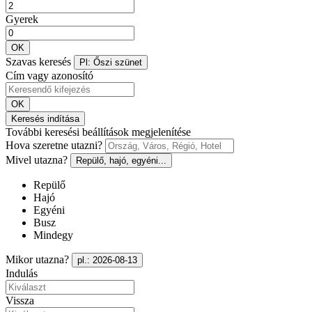
Gyerek
OK
Szavas keresés
Pl: Őszi szünet
Cím vagy azonosító
OK
Keresés indítása
További keresési beállítások megjelenítése
Hova szeretne utazni?
Mivel utazna?
Repülő, hajó, egyéni...
Repülő
Hajó
Egyéni
Busz
Mindegy
Mikor utazna?
pl.: 2026-08-13
Indulás
Vissza