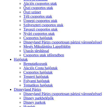
Akciós csoportos utak
Őszi csoportos utak
Őszi szünet
Téli csoportos utak
Ünnepi csoportos utak
Szilveszteri csoportos utak
Tavaszi csoportos utak
Nyári csoportos utak
Csoportos hajóutak
Disneyland Párizs csoportosan párizsi városnézéssel
Mesés Mikulástúra Lappföldön
Utazás társítással
Csoportos utak időrendben
Hajóutak
Bemutatkozunk
Akciós Costa hajóutak
Csoportos hajóutak
Tengeri hajóutak
Folyami hajóutak
Tematikus hajóutak
Disneyland Párizs
Disneyland Párizs csoportosan párizsi városnézéssel
Disney parkbelépők
Disney parkok
Hotelek