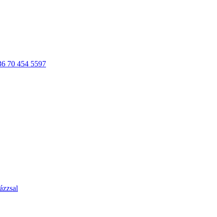
36 70 454 5597
ázzsal