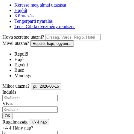
Keresse meg álmai utazását
Hajóút
Körutazás
Tengerparti nyaralás
Tensi Cib kedvezmény rendszer
Hova szeretne utazni?
Mivel utazna?
Repülő, hajó, egyéni...
Repülő
Hajó
Egyéni
Busz
Mindegy
Mikor utazna?
pl.: 2026-08-15
Indulás
Vissza
OK
Rugalmasság
+/- 4 nap
+/- 4 Hány nap?