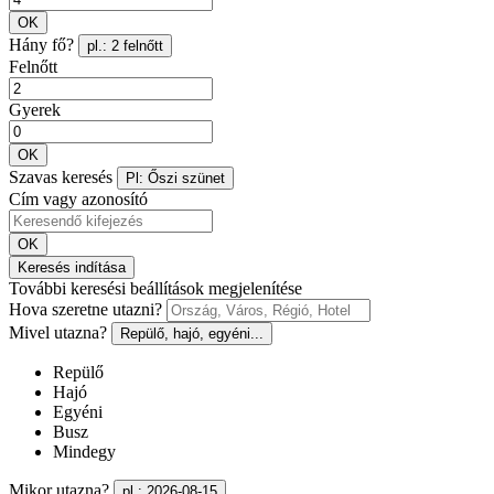
OK
Hány fő?
pl.: 2 felnőtt
Felnőtt
Gyerek
OK
Szavas keresés
Pl: Őszi szünet
Cím vagy azonosító
OK
Keresés indítása
További keresési beállítások megjelenítése
Hova szeretne utazni?
Mivel utazna?
Repülő, hajó, egyéni...
Repülő
Hajó
Egyéni
Busz
Mindegy
Mikor utazna?
pl.: 2026-08-15