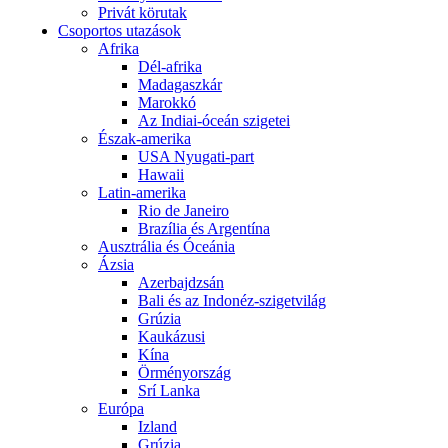
Privát körutak
Csoportos utazások
Afrika
Dél-afrika
Madagaszkár
Marokkó
Az Indiai-óceán szigetei
Észak-amerika
USA Nyugati-part
Hawaii
Latin-amerika
Rio de Janeiro
Brazília és Argentína
Ausztrália és Óceánia
Ázsia
Azerbajdzsán
Bali és az Indonéz-szigetvilág
Grúzia
Kaukázusi
Kína
Örményország
Srí Lanka
Európa
Izland
Grúzia