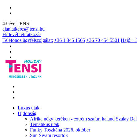
43 éve TENSI
ajanlatkeres@tensi.hu
Hírlevél feliratkozás
Telefonos ügyfélszolgálat:
+36 1 345 1505
+36 70 454 5501
Hajó: +
Luxus utak
Újdonság
Afrika négy keréken - extrém szafari kaland Szalay Bal
Tematikus utak
Funky Toszkána 2026. október
Sun Siyam resortok