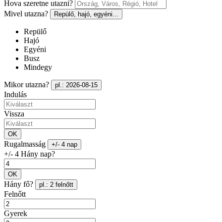
Hova szeretne utazni?
Mivel utazna?
Repülő, hajó, egyéni...
Repülő
Hajó
Egyéni
Busz
Mindegy
Mikor utazna?
pl.: 2026-08-15
Indulás
Vissza
OK
Rugalmasság
+/- 4 nap
+/- 4 Hány nap?
OK
Hány fő?
pl.: 2 felnőtt
Felnőtt
Gyerek