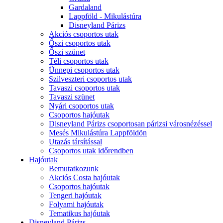
Gardaland
Lappföld - Mikulástúra
Disneyland Párizs
Akciós csoportos utak
Őszi csoportos utak
Őszi szünet
Téli csoportos utak
Ünnepi csoportos utak
Szilveszteri csoportos utak
Tavaszi csoportos utak
Tavaszi szünet
Nyári csoportos utak
Csoportos hajóutak
Disneyland Párizs csoportosan párizsi városnézéssel
Mesés Mikulástúra Lappföldön
Utazás társítással
Csoportos utak időrendben
Hajóutak
Bemutatkozunk
Akciós Costa hajóutak
Csoportos hajóutak
Tengeri hajóutak
Folyami hajóutak
Tematikus hajóutak
Disneyland Párizs