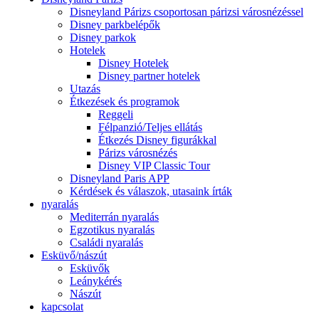
Disneyland Párizs csoportosan párizsi városnézéssel
Disney parkbelépők
Disney parkok
Hotelek
Disney Hotelek
Disney partner hotelek
Utazás
Étkezések és programok
Reggeli
Félpanzió/Teljes ellátás
Étkezés Disney figurákkal
Párizs városnézés
Disney VIP Classic Tour
Disneyland Paris APP
Kérdések és válaszok, utasaink írták
nyaralás
Mediterrán nyaralás
Egzotikus nyaralás
Családi nyaralás
Esküvő/nászút
Esküvők
Leánykérés
Nászút
kapcsolat