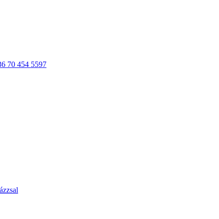
36 70 454 5597
ázzsal