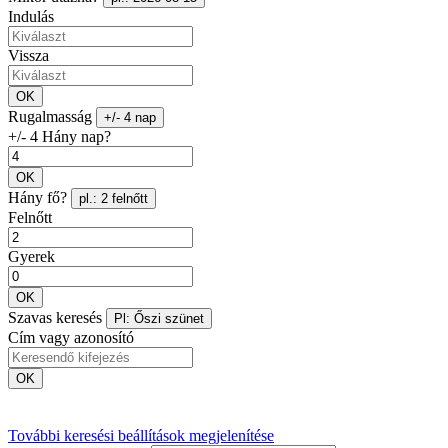
Indulás
Vissza
OK
Rugalmasság
+/- 4 nap
+/- 4 Hány nap?
OK
Hány fő?
pl.: 2 felnőtt
Felnőtt
Gyerek
OK
Szavas keresés
Pl: Őszi szünet
Cím vagy azonosító
OK
További keresési beállítások megjelenítése