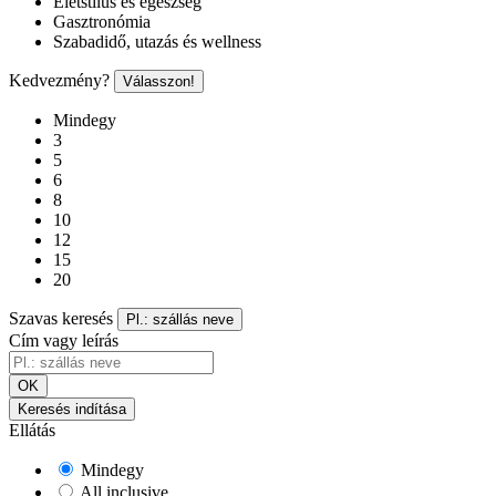
Életstílus és egészség
Gasztronómia
Szabadidő, utazás és wellness
Kedvezmény?
Válasszon!
Mindegy
3
5
6
8
10
12
15
20
Szavas keresés
Pl.: szállás neve
Cím vagy leírás
OK
Keresés indítása
Ellátás
Mindegy
All inclusive