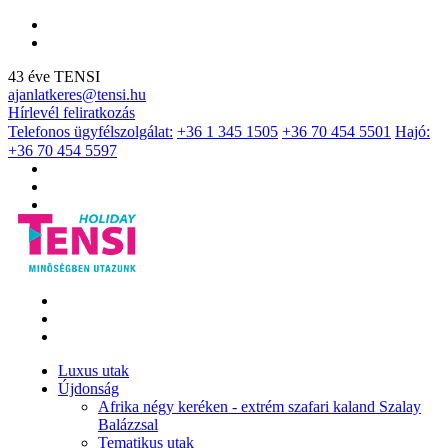
43 éve TENSI
ajanlatkeres@tensi.hu
Hírlevél feliratkozás
Telefonos ügyfélszolgálat:
+36 1 345 1505
+36 70 454 5501
Hajó:
+36 70 454 5597
Luxus utak
Újdonság
Afrika négy keréken - extrém szafari kaland Szalay
Balázzsal
Tematikus utak