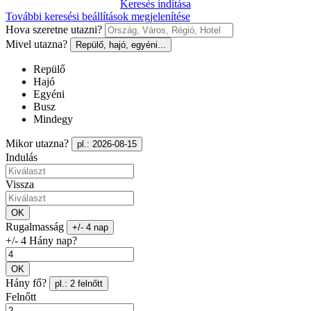
Keresés indítása
További keresési beállítások megjelenítése
Hova szeretne utazni?
Mivel utazna?
Repülő, hajó, egyéni...
Repülő
Hajó
Egyéni
Busz
Mindegy
Mikor utazna?
pl.: 2026-08-15
Indulás
Vissza
OK
Rugalmasság
+/- 4 nap
+/- 4 Hány nap?
OK
Hány fő?
pl.: 2 felnőtt
Felnőtt