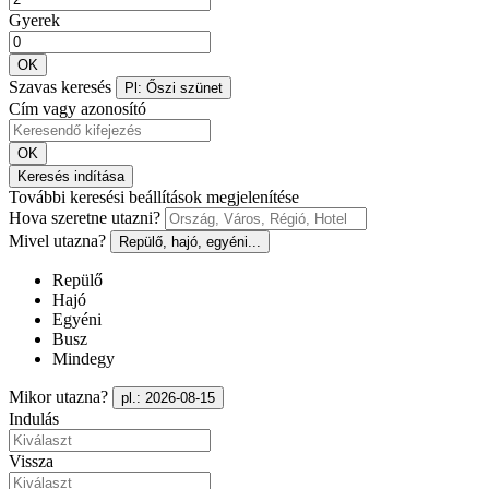
Gyerek
OK
Szavas keresés
Pl: Őszi szünet
Cím vagy azonosító
OK
Keresés indítása
További keresési beállítások megjelenítése
Hova szeretne utazni?
Mivel utazna?
Repülő, hajó, egyéni...
Repülő
Hajó
Egyéni
Busz
Mindegy
Mikor utazna?
pl.: 2026-08-15
Indulás
Vissza