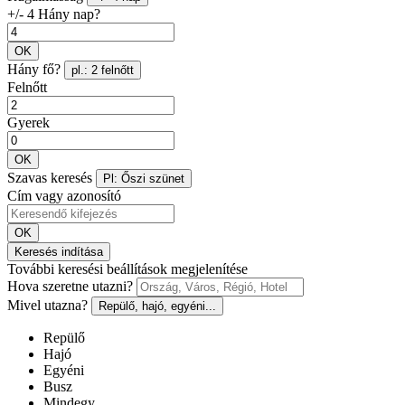
+/- 4 Hány nap?
OK
Hány fő?
pl.: 2 felnőtt
Felnőtt
Gyerek
OK
Szavas keresés
Pl: Őszi szünet
Cím vagy azonosító
OK
Keresés indítása
További keresési beállítások megjelenítése
Hova szeretne utazni?
Mivel utazna?
Repülő, hajó, egyéni...
Repülő
Hajó
Egyéni
Busz
Mindegy