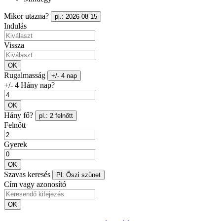
Mikor utazna?
pl.: 2026-08-15
Indulás
Vissza
OK
Rugalmasság
+/- 4 nap
+/- 4 Hány nap?
OK
Hány fő?
pl.: 2 felnőtt
Felnőtt
Gyerek
OK
Szavas keresés
Pl: Őszi szünet
Cím vagy azonosító
OK