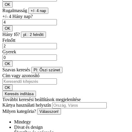
OK
Rugalmasság
+/- 4 nap
+/- 4 Hány nap?
OK
Hány fő?
pl.: 2 felnőtt
Felnőtt
Gyerek
OK
Szavas keresés
Pl: Őszi szünet
Cím vagy azonosító
OK
Keresés indítása
További keresési beállítások megjelenítése
Kártya használati helyszín
Milyen kategória?
Válasszon!
Mindegy
Divat és design