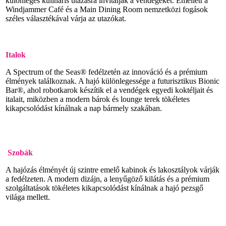
különleges kulináris utazásra invitálják a vendégeket. Emellett a
Windjammer Café és a Main Dining Room nemzetközi fogások
széles választékával várja az utazókat.
Italok
A Spectrum of the Seas® fedélzetén az innováció és a prémium
élmények találkoznak. A hajó különlegessége a futurisztikus Bionic
Bar®, ahol robotkarok készítik el a vendégek egyedi koktéljait és
italait, miközben a modern bárok és lounge terek tökéletes
kikapcsolódást kínálnak a nap bármely szakában.
Szobák
A hajózás élményét új szintre emelő kabinok és lakosztályok várják
a fedélzeten. A modern dizájn, a lenyűgöző kilátás és a prémium
szolgáltatások tökéletes kikapcsolódást kínálnak a hajó pezsgő
világa mellett.