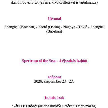
akár 1.763 €/fő-től (az ár a kikötői illetéket is tartalmazza)
Útvonal
Shanghai (Baoshan) - Kiotó (Osaka) - Nagoya - Tokió - Shanghai
(Baoshan)
Spectrum of the Seas - 4 éjszakás hajóút
Időpont
2026. szeptember 23 - 27.
Induló árak
akár 668 €/fő-től (az ár a kikötői illetéket is tartalmazza)