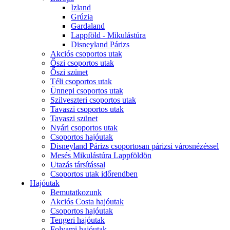
Izland
Grúzia
Gardaland
Lappföld - Mikulástúra
Disneyland Párizs
Akciós csoportos utak
Őszi csoportos utak
Őszi szünet
Téli csoportos utak
Ünnepi csoportos utak
Szilveszteri csoportos utak
Tavaszi csoportos utak
Tavaszi szünet
Nyári csoportos utak
Csoportos hajóutak
Disneyland Párizs csoportosan párizsi városnézéssel
Mesés Mikulástúra Lappföldön
Utazás társítással
Csoportos utak időrendben
Hajóutak
Bemutatkozunk
Akciós Costa hajóutak
Csoportos hajóutak
Tengeri hajóutak
Folyami hajóutak