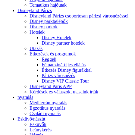
Tematikus hajóutak
Disneyland Párizs
Disneyland Párizs csoportosan párizsi városnézéssel
Disney parkbelépők
Disney parkok
Hotelek
Disney Hotelek
Disney partner hotelek
Utazás
Étkezések és programok
Reggeli
Félpanzió/Teljes ellátás
Étkezés Disney figurákkal
Párizs városnézés
Disney VIP Classic Tour
Disneyland Paris APP
Kérdések és válaszok, utasaink írták
nyaralás
Mediterrán nyaralás
Egzotikus nyaralás
Családi nyaralás
Esküvő/nászút
Esküvők
Leánykérés