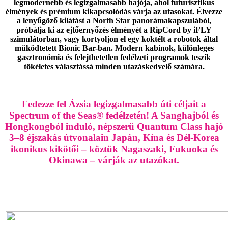
legmodernebb és legizgalmasabb hajója, ahol futurisztikus
élmények és prémium kikapcsolódás várja az utasokat. Élvezze
a lenyűgöző kilátást a North Star panorámakapszulából,
próbálja ki az ejtőernyőzés élményét a RipCord by iFLY
szimulátorban, vagy kortyoljon el egy koktélt a robotok által
működtetett Bionic Bar-ban. Modern kabinok, különleges
gasztronómia és felejthetetlen fedélzeti programok teszik
tökéletes választássá minden utazáskedvelő számára.
Fedezze fel Ázsia legizgalmasabb úti céljait a
Spectrum of the Seas® fedélzetén! A Sanghajból és
Hongkongból induló, népszerű Quantum Class hajó
3–8 éjszakás útvonalain Japán, Kína és Dél-Korea
ikonikus kikötői – köztük Nagaszaki, Fukuoka és
Okinawa – várják az utazókat.