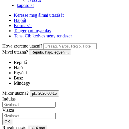
Nászút
kapcsolat
Keresse meg álmai utazását
Hajóút
Körutazás
Tengerparti nyaralás
Tensi Cib kedvezmény rendszer
Hova szeretne utazni?
Mivel utazna?
Repülő, hajó, egyéni...
Repülő
Hajó
Egyéni
Busz
Mindegy
Mikor utazna?
pl.: 2026-08-15
Indulás
Vissza
OK
Rugalmasság
+/- 4 nap