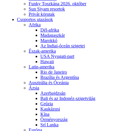
Funky Toszkána 2026. október
Sun Siyam resortok
Privát körutak
Csoportos utazások
Afrika
Dél-afrika
Madagaszkár
Marokkó
Az Indiai-óceán szigetei
Észak-amerika
USA Nyugati-part
Hawaii
Latin-amerika
Rio de Janeiro
Brazília és Argentína
Ausztrália és Óceánia
Ázsia
Azerbajdzsán
Bali és az Indonéz-szigetvilág
Grúzia
Kaukázusi
Kína
Örményország
Srí Lanka
Európa