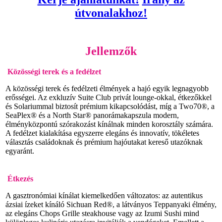
útvonalakhoz!
Jellemzők
Közösségi terek és a fedélzet
A közösségi terek és fedélzeti élmények a hajó egyik legnagyobb
erősségei. Az exkluzív Suite Club privát lounge-okkal, étkezőkkel
és Solariummal biztosít prémium kikapcsolódást, míg a Two70®, a
SeaPlex® és a North Star® panorámakapszula modern,
élményközpontú szórakozást kínálnak minden korosztály számára.
A fedélzet kialakítása egyszerre elegáns és innovatív, tökéletes
választás családoknak és prémium hajóutakat kereső utazóknak
egyaránt.
Étkezés
A gasztronómiai kínálat kiemelkedően változatos: az autentikus
ázsiai ízeket kínáló Sichuan Red®, a látványos Teppanyaki élmény,
az elegáns Chops Grille steakhouse vagy az Izumi Sushi mind