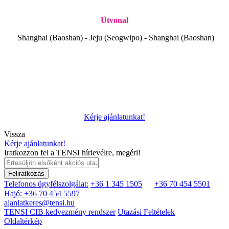
Útvonal
Shanghai (Baoshan) - Jeju (Seogwipo) - Shanghai (Baoshan)
Kérje ajánlatunkat!
Vissza
Kérje ajánlatunkat!
Iratkozzon fel a TENSI hírlevélre, megéri!
Feliratkozás
Telefonos ügyfélszolgálat:
+36 1 345 1505
+36 70 454 5501
Hajó: +36 70 454 5597
ajanlatkeres@tensi.hu
TENSI CIB kedvezmény rendszer
Utazási Feltételek
Oldaltérkép