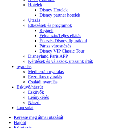
Hotelek
Disney Hotelek
Disney partner hotelek
Utazás
Étkezések és programok
Reggeli
Félpanzió/Teljes ellátás
Étkezés Disney figurákkal
Párizs városnézés
Disney VIP Classic Tour
Disneyland Paris APP
Kérdések és válaszok, utasaink írták
nyaralás
Mediterrán nyaralás
Egzotikus nyaralás
Családi nyaralás
Esküvő/nászút
Esküvők
Leánykérés
Nászút
kapcsolat
Keresse meg álmai utazását
Hajóút
Körutazás