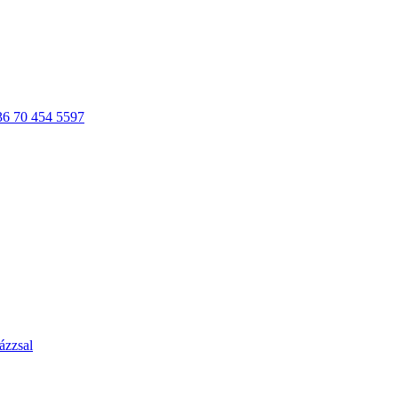
36 70 454 5597
ázzsal