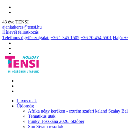
43 éve TENSI
ajanlatkeres@tensi.hu
Hírlevél feliratkozás
Telefonos ügyfélszolgálat:
+36 1 345 1505
+36 70 454 5501
Hajó: +
Luxus utak
Újdonság
Afrika négy keréken - extrém szafari kaland Szalay Bal
Tematikus utak
Funky Toszkána 2026. október
Sun Siyam resortok