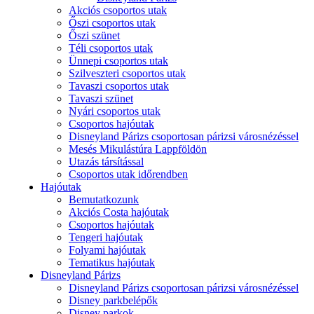
Akciós csoportos utak
Őszi csoportos utak
Őszi szünet
Téli csoportos utak
Ünnepi csoportos utak
Szilveszteri csoportos utak
Tavaszi csoportos utak
Tavaszi szünet
Nyári csoportos utak
Csoportos hajóutak
Disneyland Párizs csoportosan párizsi városnézéssel
Mesés Mikulástúra Lappföldön
Utazás társítással
Csoportos utak időrendben
Hajóutak
Bemutatkozunk
Akciós Costa hajóutak
Csoportos hajóutak
Tengeri hajóutak
Folyami hajóutak
Tematikus hajóutak
Disneyland Párizs
Disneyland Párizs csoportosan párizsi városnézéssel
Disney parkbelépők
Disney parkok