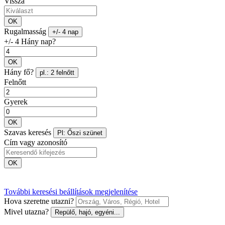
Vissza
OK
Rugalmasság
+/- 4 nap
+/- 4 Hány nap?
OK
Hány fő?
pl.: 2 felnőtt
Felnőtt
Gyerek
OK
Szavas keresés
Pl: Őszi szünet
Cím vagy azonosító
OK
További keresési beállítások megjelenítése
Hova szeretne utazni?
Mivel utazna?
Repülő, hajó, egyéni...