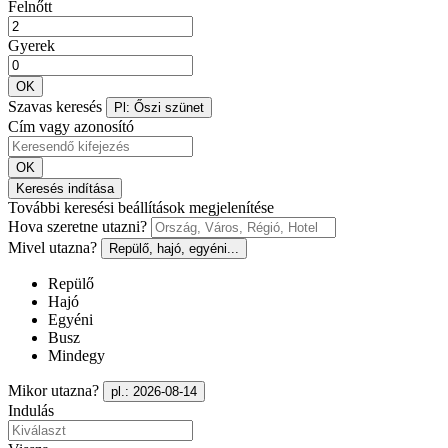
Felnőtt
Gyerek
OK
Szavas keresés
Pl: Őszi szünet
Cím vagy azonosító
OK
Keresés indítása
További keresési beállítások megjelenítése
Hova szeretne utazni?
Mivel utazna?
Repülő, hajó, egyéni...
Repülő
Hajó
Egyéni
Busz
Mindegy
Mikor utazna?
pl.: 2026-08-14
Indulás