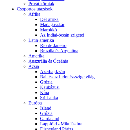
Privát körutak
Csoportos utazások
Afrika
Dél-afrika
Madagaszkár
Marokkó
Az Indiai-óceán szigetei
Latin-amerika
Rio de Janeiro
Brazília és Argentína
Amerika
Ausztrália és Óceánia
Ázsia
Azerbajdzsán
Bali és az Indonéz-szigetvilág
Grúzia
Kaukázusi
Kína
Srí Lanka
Európa
Izland
Grúzia
Gardaland
Lappföld - Mikulástúra
Disneyland Párizs