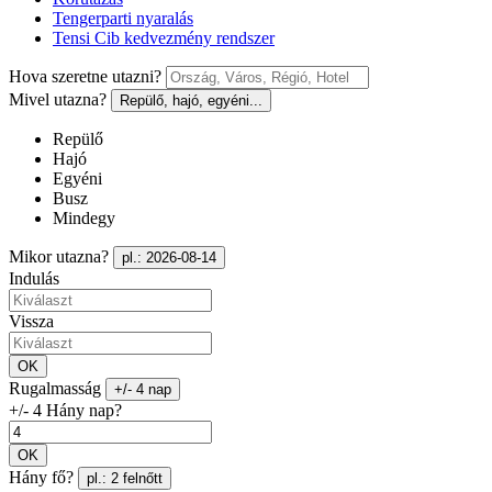
Tengerparti nyaralás
Tensi Cib kedvezmény rendszer
Hova szeretne utazni?
Mivel utazna?
Repülő, hajó, egyéni...
Repülő
Hajó
Egyéni
Busz
Mindegy
Mikor utazna?
pl.: 2026-08-14
Indulás
Vissza
OK
Rugalmasság
+/- 4 nap
+/- 4 Hány nap?
OK
Hány fő?
pl.: 2 felnőtt