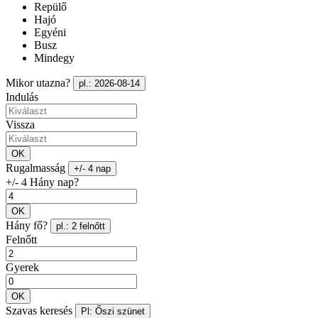
Repülő
Hajó
Egyéni
Busz
Mindegy
Mikor utazna?
pl.: 2026-08-14
Indulás
Vissza
OK
Rugalmasság
+/- 4 nap
+/- 4 Hány nap?
OK
Hány fő?
pl.: 2 felnőtt
Felnőtt
Gyerek
OK
Szavas keresés
Pl: Őszi szünet