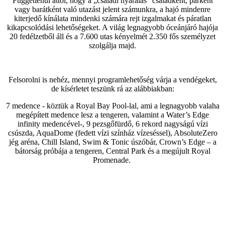
Függetlenül attól, hogy a „családi nyaralás” családként, párként
vagy barátként való utazást jelent számunkra, a hajó mindenre
kiterjedő kínálata mindenki számára rejt izgalmakat és páratlan
kikapcsolódási lehetőségeket. A világ legnagyobb óceánjáró hajója
20 fedélzetből áll és a 7.600 utas kényelmét 2.350 fős személyzet
szolgálja majd.
Felsorolni is nehéz, mennyi programlehetőség várja a vendégeket,
de kísérletet teszünk rá az alábbiakban:
7 medence - köztük a Royal Bay Pool-lal, ami a legnagyobb valaha
megépített medence lesz a tengeren, valamint a Water’s Edge
infinity medencével-, 9 pezsgőfürdő, 6 rekord nagyságú vízi
csúszda, AquaDome (fedett vízi színház vízeséssel), AbsoluteZero
jég aréna, Chill Island, Swim & Tonic úszóbár, Crown’s Edge – a
bátorság próbája a tengeren, Central Park és a megújult Royal
Promenade.