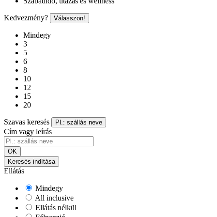
Szabadidő, utazás és wellness
Kedvezmény?
Válasszon!
Mindegy
3
5
6
8
10
12
15
20
Szavas keresés
Pl.: szállás neve
Cím vagy leírás
OK
Keresés indítása
Ellátás
Mindegy
All inclusive
Ellátás nélkül