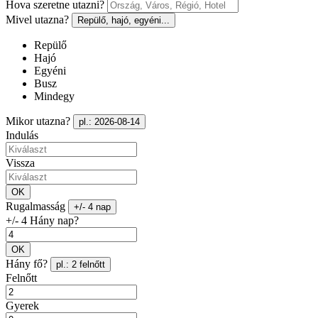
Hova szeretne utazni?
Mivel utazna?
Repülő, hajó, egyéni...
Repülő
Hajó
Egyéni
Busz
Mindegy
Mikor utazna?
pl.: 2026-08-14
Indulás
Vissza
OK
Rugalmasság
+/- 4 nap
+/- 4 Hány nap?
OK
Hány fő?
pl.: 2 felnőtt
Felnőtt
Gyerek