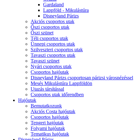
Gardaland
Lappföld - Mikulástúra
Disneyland Párizs
Akciós csoportos utak
Őszi csoportos utak
Őszi szünet
Téli csoportos utak
Ünnepi csoportos utak
Szilveszteri csoportos utak
Tavaszi csoportos utak
Tavaszi szünet
Nyári csoportos utak
Csoportos hajóutak
Disneyland Párizs csoportosan párizsi városnézéssel
Mesés Mikulástúra Lappföldön
Utazás társítással
Csoportos utak időrendben
Hajóutak
Bemutatkozunk
Akciós Costa hajóutak
Csoportos hajóutak
Tengeri hajóutak
Folyami hajóutak
Tematikus hajóutak
Disneyland Párizs