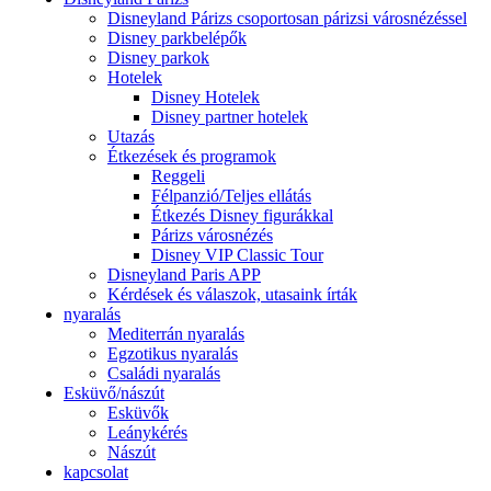
Disneyland Párizs csoportosan párizsi városnézéssel
Disney parkbelépők
Disney parkok
Hotelek
Disney Hotelek
Disney partner hotelek
Utazás
Étkezések és programok
Reggeli
Félpanzió/Teljes ellátás
Étkezés Disney figurákkal
Párizs városnézés
Disney VIP Classic Tour
Disneyland Paris APP
Kérdések és válaszok, utasaink írták
nyaralás
Mediterrán nyaralás
Egzotikus nyaralás
Családi nyaralás
Esküvő/nászút
Esküvők
Leánykérés
Nászút
kapcsolat