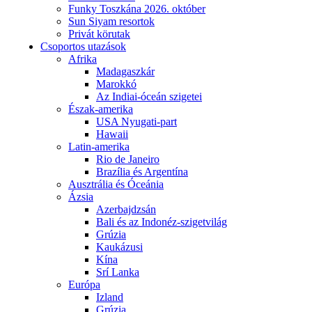
Funky Toszkána 2026. október
Sun Siyam resortok
Privát körutak
Csoportos utazások
Afrika
Madagaszkár
Marokkó
Az Indiai-óceán szigetei
Észak-amerika
USA Nyugati-part
Hawaii
Latin-amerika
Rio de Janeiro
Brazília és Argentína
Ausztrália és Óceánia
Ázsia
Azerbajdzsán
Bali és az Indonéz-szigetvilág
Grúzia
Kaukázusi
Kína
Srí Lanka
Európa
Izland
Grúzia