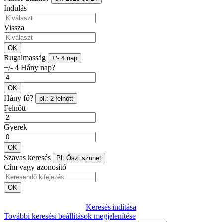
Indulás
Vissza
OK
Rugalmasság
+/- 4 nap
+/- 4 Hány nap?
OK
Hány fő?
pl.: 2 felnőtt
Felnőtt
Gyerek
OK
Szavas keresés
Pl: Őszi szünet
Cím vagy azonosító
OK
Keresés indítása
További keresési beállítások megjelenítése