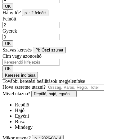
OK
Hány fő?
pl.: 2 felnőtt
Felnőtt
Gyerek
OK
Szavas keresés
Pl: Őszi szünet
Cím vagy azonosító
OK
Keresés indítása
További keresési beállítások megjelenítése
Hova szeretne utazni?
Mivel utazna?
Repülő, hajó, egyéni...
Repülő
Hajó
Egyéni
Busz
Mindegy
Mikor utazna?
pl.: 2026-08-14