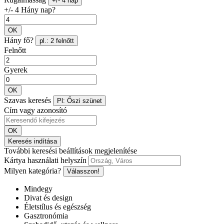
+/- 4 nap
+/- 4 Hány nap?
OK
Hány fő?
pl.: 2 felnőtt
Felnőtt
Gyerek
OK
Szavas keresés
Pl: Őszi szünet
Cím vagy azonosító
OK
Keresés indítása
További keresési beállítások megjelenítése
Kártya használati helyszín
Milyen kategória?
Válasszon!
Mindegy
Divat és design
Életstílus és egészség
Gasztronómia