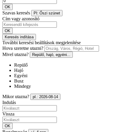
OK
Szavas keresés
Pl: Őszi szünet
Cím vagy azonosító
OK
Keresés indítása
További keresési beállítások megjelenítése
Hova szeretne utazni?
Mivel utazna?
Repülő, hajó, egyéni...
Repülő
Hajó
Egyéni
Busz
Mindegy
Mikor utazna?
pl.: 2026-08-14
Indulás
Vissza
OK
Rugalmasság