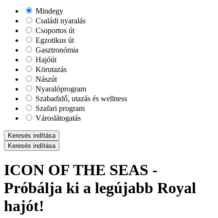
Mindegy
Családi nyaralás
Csoportos út
Egzotikus út
Gasztronómia
Hajóút
Körutazás
Nászút
Nyaralóprogram
Szabadidő, utazás és wellness
Szafari program
Városlátogatás
Keresés indítása
Keresés indítása
ICON OF THE SEAS -
Próbálja ki a legújabb Royal
hajót!