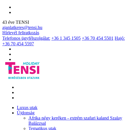
43 éve TENSI
ajanlatkeres@tensi.hu
Hírlevél feliratkozás
Telefonos ügyfélszolgálat:
+36 1 345 1505
+36 70 454 5501
Hajó:
+36 70 454 5597
Luxus utak
Újdonság
Afrika négy keréken - extrém szafari kaland Szalay
Balázzsal
Tematikus utak