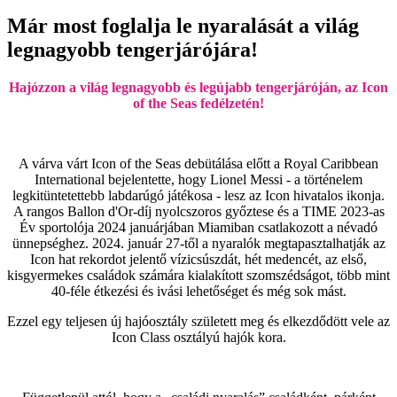
Már most foglalja le nyaralását a világ
legnagyobb tengerjárójára!
Hajózzon a világ legnagyobb és legújabb tengerjáróján, az Icon
of the Seas fedélzetén!
A várva várt Icon of the Seas debütálása előtt a Royal Caribbean
International bejelentette, hogy Lionel Messi - a történelem
legkitüntetettebb labdarúgó játékosa - lesz az Icon hivatalos ikonja.
A rangos Ballon d'Or-díj nyolcszoros győztese és a TIME 2023-as
Év sportolója 2024 januárjában Miamiban csatlakozott a névadó
ünnepséghez. 2024. január 27-től a nyaralók megtapasztalhatják az
Icon hat rekordot jelentő vízicsúszdát, hét medencét, az első,
kisgyermekes családok számára kialakított szomszédságot, több mint
40-féle étkezési és ivási lehetőséget és még sok mást.
Ezzel egy teljesen új hajóosztály született meg és elkezdődött vele az
Icon Class osztályú hajók kora.