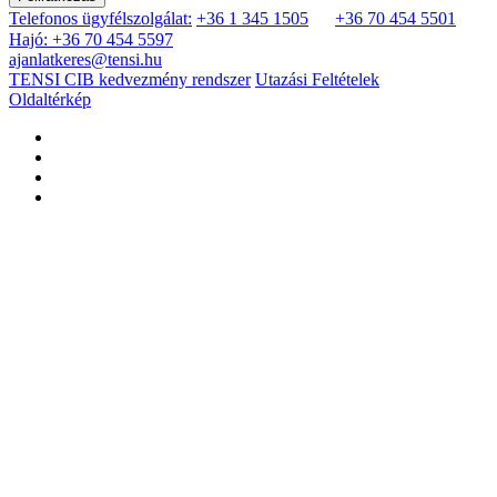
Telefonos ügyfélszolgálat:
+36 1 345 1505
+36 70 454 5501
Hajó: +36 70 454 5597
ajanlatkeres@tensi.hu
TENSI CIB kedvezmény rendszer
Utazási Feltételek
Oldaltérkép