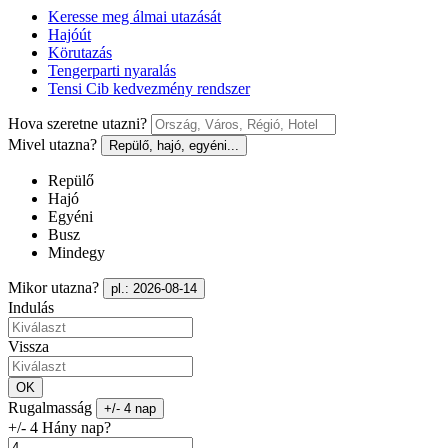
Keresse meg álmai utazását
Hajóút
Körutazás
Tengerparti nyaralás
Tensi Cib kedvezmény rendszer
Hova szeretne utazni?
Mivel utazna?
Repülő, hajó, egyéni...
Repülő
Hajó
Egyéni
Busz
Mindegy
Mikor utazna?
pl.: 2026-08-14
Indulás
Vissza
OK
Rugalmasság
+/- 4 nap
+/- 4 Hány nap?