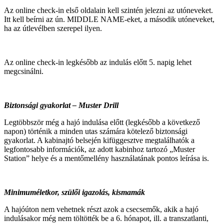
Az online check-in első oldalain kell szintén jelezni az utóneveket.
Itt kell beírni az ún. MIDDLE NAME-eket, a második utóneveket,
ha az útlevélben szerepel ilyen.
Az online check-in legkésőbb az indulás előtt 5. napig lehet
megcsinálni.
Biztonsági gyakorlat – Muster Drill
Legtöbbször még a hajó indulása előtt (legkésőbb a következő
napon) történik a minden utas számára kötelező biztonsági
gyakorlat. A kabinajtó belsején kifüggesztve megtalálhatók a
legfontosabb információk, az adott kabinhoz tartozó „Muster
Station” helye és a mentőmellény használatának pontos leírása is.
Minimuméletkor, szülői igazolás, kismamák
A hajóúton nem vehetnek részt azok a csecsemők, akik a hajó
indulásakor még nem töltötték be a 6. hónapot, ill. a transzatlanti,