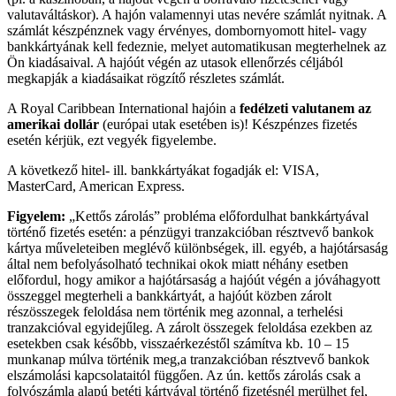
valutaváltáskor). A hajón valamennyi utas nevére számlát nyitnak. A
számlát készpénznek vagy érvényes, dombornyomott hitel- vagy
bankkártyának kell fedeznie, melyet automatikusan megterhelnek az
Ön kiadásaival. A hajóút végén az utasok ellenőrzés céljából
megkapják a kiadásaikat rögzítő részletes számlát.
A Royal Caribbean International hajóin a
fedélzeti valutanem az
amerikai dollár
(európai utak esetében is)! Készpénzes fizetés
esetén kérjük, ezt vegyék figyelembe.
A következő hitel- ill. bankkártyákat fogadják el: VISA,
MasterCard, American Express.
Figyelem:
„Kettős zárolás” probléma előfordulhat bankkártyával
történő fizetés esetén: a pénzügyi tranzakcióban résztvevő bankok
kártya műveleteiben meglévő különbségek, ill. egyéb, a hajótársaság
által nem befolyásolható technikai okok miatt néhány esetben
előfordul, hogy amikor a hajótársaság a hajóút végén a jóváhagyott
összeggel megterheli a bankkártyát, a hajóút közben zárolt
részösszegek feloldása nem történik meg azonnal, a terhelési
tranzakcióval egyidejűleg. A zárolt összegek feloldása ezekben az
esetekben csak később, visszaérkezéstől számítva kb. 10 – 15
munkanap múlva történik meg,a tranzakcióban résztvevő bankok
elszámolási kapcsolataitól függően. Az ún. kettős zárolás csak a
folyószámla alapú betéti kártyával történő fizetésnél merülhet fel,