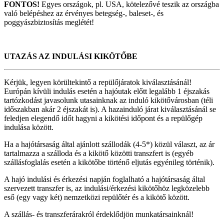
FONTOS!
Egyes országok, pl. USA, kötelezővé teszik az országba
való belépéshez az érvényes betegség-, baleset-, és
poggyászbiztosítás meglétét!
UTAZÁS AZ INDULÁSI KIKÖTŐBE
Kérjük, legyen körültekintő a repülőjáratok kiválasztásánál!
Európán kívüli indulás esetén a hajóutak előtt legalább 1 éjszakás
tartózkodást javasolunk utasainknak az induló kikötővárosban (téli
időszakban akár 2 éjszakát is). A hazainduló járat kiválasztásánál se
feledjen elegendő időt hagyni a kikötési időpont és a repülőgép
indulása között.
Ha a hajótársaság által ajánlott szállodák (4-5*) közül választ, az ár
tartalmazza a szálloda és a kikötő közötti transzfert is (egyéb
szállásfoglalás esetén a kikötőbe történő eljutás egyénileg történik).
A hajó indulási és érkezési napján foglalható a hajótársaság által
szervezett transzfer is, az indulási/érkezési kikötőhöz legközelebb
eső (egy vagy két) nemzetközi repülőtér és a kikötő között.
A szállás- és transzferárakról érdeklődjön munkatársainknál!