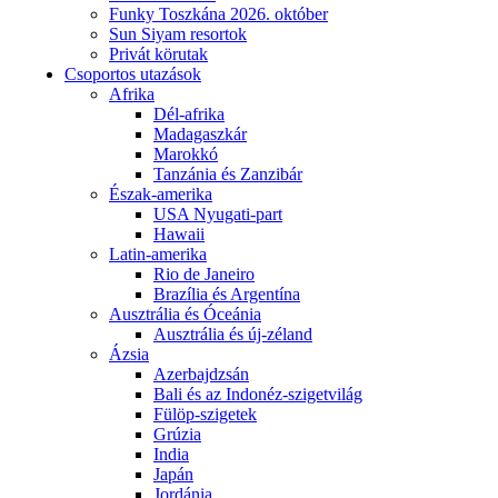
Funky Toszkána 2026. október
Sun Siyam resortok
Privát körutak
Csoportos utazások
Afrika
Dél-afrika
Madagaszkár
Marokkó
Tanzánia és Zanzibár
Észak-amerika
USA Nyugati-part
Hawaii
Latin-amerika
Rio de Janeiro
Brazília és Argentína
Ausztrália és Óceánia
Ausztrália és új-zéland
Ázsia
Azerbajdzsán
Bali és az Indonéz-szigetvilág
Fülöp-szigetek
Grúzia
India
Japán
Jordánia