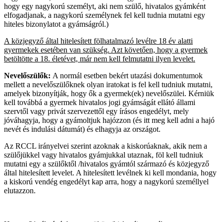
hogy egy nagykorú személyt, aki nem szülő, hivatalos gyámként
elfogadjanak, a nagykorú személynek fel kell tudnia mutatni egy
hiteles bizonylatot a gyámságról.)
A közjegyző által hitelesített fölhatalmazó levélre 18 év alatti
gyermekek esetében van szükség. Azt követően, hogy a gyermek
betöltötte a 18. életévet, már nem kell felmutatni ilyen levelet.
Nevelőszülők:
A normál esetben bekért utazási dokumentumok
mellett a nevelőszülőknek olyan iratokat is fel kell tudniuk mutatni,
amelyek bizonyítják, hogy ők a gyermek(ek) nevelőszülei. Kérniük
kell továbbá a gyermek hivatalos jogi gyámságát ellátó állami
szervtől vagy privát szervezettől egy írásos engedélyt, mely
jóváhagyja, hogy a gyámoltjuk hajózzon (és itt meg kell adni a hajó
nevét és indulási dátumát) és elhagyja az országot.
Az RCCL irányelvei szerint azoknak a kiskorúaknak, akik nem a
szülőjükkel vagy hivatalos gyámjukkal utaznak, föl kell tudniuk
mutatni egy a szülőktől /hivatalos gyámtól származó és közjegyző
által hitelesített levelet. A hitelesített levélnek ki kell mondania, hogy
a kiskorú vendég engedélyt kap arra, hogy a nagykorú személlyel
elutazzon.