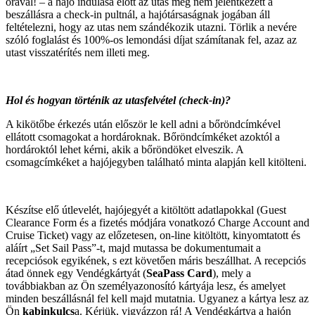
órával! – a hajó indulása előtt az utas még nem jelentkezett a
beszállásra a check-in pultnál, a hajótársaságnak jogában áll
feltételezni, hogy az utas nem szándékozik utazni. Törlik a nevére
szóló foglalást és 100%-os lemondási díjat számítanak fel, azaz az
utast visszatérítés nem illeti meg.
Hol és hogyan történik az utasfelvétel (check-in)?
A kikötőbe érkezés után először le kell adni a bőröndcímkével
ellátott csomagokat a hordároknak. Bőröndcímkéket azoktól a
hordároktól lehet kérni, akik a bőröndöket elveszik. A
csomagcímkéket a hajójegyben található minta alapján kell kitölteni.
Készítse elő útlevelét, hajójegyét a kitöltött adatlapokkal (Guest
Clearance Form és a fizetés módjára vonatkozó Charge Account and
Cruise Ticket) vagy az előzetesen, on-line kitöltött, kinyomtatott és
aláírt „Set Sail Pass”-t, majd mutassa be dokumentumait a
recepciósok egyikének, s ezt követően máris beszállhat. A recepciós
átad önnek egy Vendégkártyát (
SeaPass Card
), mely a
továbbiakban az Ön személyazonosító kártyája lesz, és amelyet
minden beszállásnál fel kell majd mutatnia. Ugyanez a kártya lesz az
Ön
kabinkulcs
a. Kérjük, vigyázzon rá! A Vendégkártya a hajón