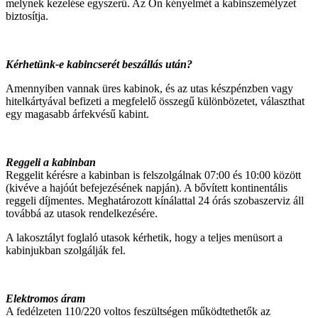
melynek kezelése egyszerű. Az Ön kényelmét a kabinszemélyzet
biztosítja.
Kérhetünk-e kabincserét beszállás után?
Amennyiben vannak üres kabinok, és az utas készpénzben vagy
hitelkártyával befizeti a megfelelő összegű különbözetet, választhat
egy magasabb árfekvésű kabint.
Reggeli a kabinban
Reggelit kérésre a kabinban is felszolgálnak 07:00 és 10:00 között
(kivéve a hajóút befejezésének napján). A bővített kontinentális
reggeli díjmentes. Meghatározott kínálattal 24 órás szobaszerviz áll
továbbá az utasok rendelkezésére.
A lakosztályt foglaló utasok kérhetik, hogy a teljes menüsort a
kabinjukban szolgálják fel.
Elektromos áram
A fedélzeten 110/220 voltos feszültségen működtethetők az