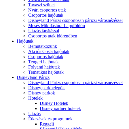
Tavaszi szünet
Nyári csoportos utak
Csoportos hajóutak
Disneyland Párizs csoportosan párizsi városnézéssel
Mesés Mikulástúra Lappföldön
Utazás társítással
Csoportos utak időrendben
Hajóutak
Bemutatkozunk
Akciós Costa hajóutak
Csoportos hajóutak
Tengeri hajóutak
Folyami hajóutak
Tematikus hajóutak
Disneyland Párizs
Disneyland Párizs csoportosan párizsi városnézéssel
Disney parkbelépők
Disney parkok
Hotelek
Disney Hotelek
Disney partner hotelek
Utazás
Étkezések és programok
Reggeli