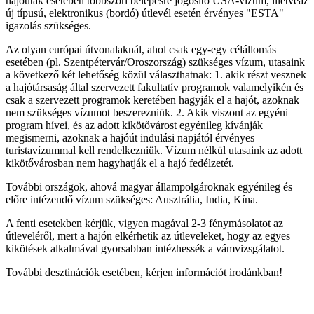
hajóutak esetében többszöri belépésre jogosító USA-vízum, illetveaz
új típusú, elektronikus (bordó) útlevél esetén érvényes "ESTA"
igazolás szükséges.
Az olyan európai útvonalaknál, ahol csak egy-egy célállomás
esetében (pl. Szentpétervár/Oroszország) szükséges vízum, utasaink
a következő két lehetőség közül választhatnak: 1. akik részt vesznek
a hajótársaság által szervezett fakultatív programok valamelyikén és
csak a szervezett programok keretében hagyják el a hajót, azoknak
nem szükséges vízumot beszerezniük. 2. Akik viszont az egyéni
program hívei, és az adott kikötővárost egyénileg kívánják
megismerni, azoknak a hajóút indulási napjától érvényes
turistavízummal kell rendelkezniük. Vízum nélkül utasaink az adott
kikötővárosban nem hagyhatják el a hajó fedélzetét.
További országok, ahová magyar állampolgároknak egyénileg és
előre intézendő vízum szükséges: Ausztrália, India, Kína.
A fenti esetekben kérjük, vigyen magával 2-3 fénymásolatot az
útleveléről, mert a hajón elkérhetik az útleveleket, hogy az egyes
kikötések alkalmával gyorsabban intézhessék a vámvizsgálatot.
További desztinációk esetében, kérjen információt irodánkban!