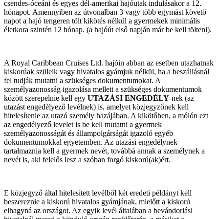
csendes-óceáni és egyes dél-amerikai hajóutak indulásakor a 12.
hónapot. Amennyiben az útvonalban 3 vagy több egymást követő
napot a hajó tengeren tölt kikötés nélkül a gyermekek minimális
életkora szintén 12 hónap. (a hajóút első napján már be kell tölteni).
A Royal Caribbean Cruises Ltd. hajóin abban az esetben utazhatnak
kiskorúak szüleik vagy hivatalos gyámjuk nélkül, ha a beszállásnál
fel tudják mutatni a szükséges dokumentumokat. A
személyazonosság igazolása mellett a szükséges dokumentumok
között szerepelnie kell egy
UTAZÁSI ENGEDÉLY
-nek (az
utazást engedélyező levélnek) is, amelyet közjegyzőnek kell
hitelesítenie az utazó személy hazájában. A kikötőben, a mólón ezt
az engedélyező levelet is be kell mutatni a gyermek
személyazonosságát és állampolgárságát igazoló egyéb
dokumentumokkal egyetemben. Az utazási engedélynek
tartalmaznia kell a gyermek nevét, továbbá annak a személynek a
nevét is, aki felelős lesz a szóban forgó kiskorú(ak)ért.
E közjegyző által hitelesített levélből két eredeti példányt kell
beszereznie a kiskorú hivatalos gyámjának, mielőtt a kiskorú
elhagyná az országot. Az egyik levél általában a bevándorlási