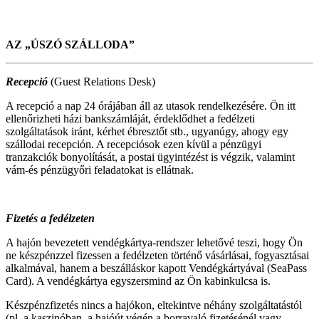
AZ „ÚSZÓ SZÁLLODA”
Recepció
(Guest Relations Desk)
A recepció a nap 24 órájában áll az utasok rendelkezésére. Ön itt
ellenőrizheti házi bankszámláját, érdeklődhet a fedélzeti
szolgáltatások iránt, kérhet ébresztőt stb., ugyanúgy, ahogy egy
szállodai recepción. A recepciósok ezen kívül a pénzügyi
tranzakciók bonyolítását, a postai ügyintézést is végzik, valamint
vám-és pénzügyőri feladatokat is ellátnak.
Fizetés a fedélzeten
A hajón bevezetett vendégkártya-rendszer lehetővé teszi, hogy Ön
ne készpénzzel fizessen a fedélzeten történő vásárlásai, fogyasztásai
alkalmával, hanem a beszálláskor kapott Vendégkártyával (SeaPass
Card). A vendégkártya egyszersmind az Ön kabinkulcsa is.
Készpénzfizetés nincs a hajókon, eltekintve néhány szolgáltatástól
(pl. a kaszinóban, a hajóút végén a borravaló fizetésénél vagy