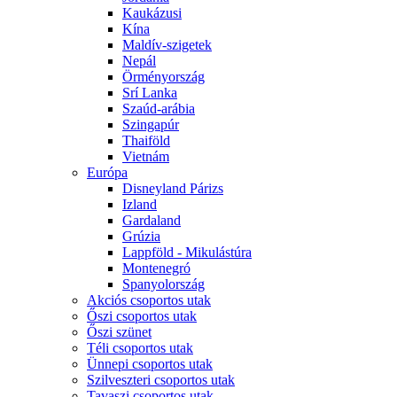
Kaukázusi
Kína
Maldív-szigetek
Nepál
Örményország
Srí Lanka
Szaúd-arábia
Szingapúr
Thaiföld
Vietnám
Európa
Disneyland Párizs
Izland
Gardaland
Grúzia
Lappföld - Mikulástúra
Montenegró
Spanyolország
Akciós csoportos utak
Őszi csoportos utak
Őszi szünet
Téli csoportos utak
Ünnepi csoportos utak
Szilveszteri csoportos utak
Tavaszi csoportos utak