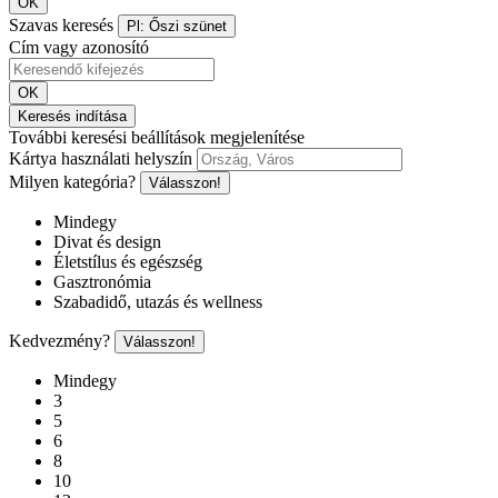
OK
Szavas keresés
Pl: Őszi szünet
Cím vagy azonosító
OK
Keresés indítása
További keresési beállítások megjelenítése
Kártya használati helyszín
Milyen kategória?
Válasszon!
Mindegy
Divat és design
Életstílus és egészség
Gasztronómia
Szabadidő, utazás és wellness
Kedvezmény?
Válasszon!
Mindegy
3
5
6
8
10