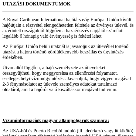
UTAZÁSI DOKUMENTUMOK
A Royal Caribbean International hajótársaság Európai Unión kívüli
hajóútjain a részvétel elengedhetetlen feltétele az érvényes útlevél, és
az érintett országoktól függően a hazaérkezés napjától számított
legalább 6 hónapig való érvényesség is feltétel lehet.
Az Európai Unión belüli utaknál is javasoljuk az útlevéllel történő
utazást a hajóra történő gördülékenyebb beszállás és ügyintézés
érdekében.
Útvonaltól függően, a hajó személyzete az útleveleket
összegyűjtheti, hogy meggyorsítsa az ellenőrzési folyamatot,
esetleges helyi vízumügyintézést. Javasoljuk, hogy vigyen magával
2-3 fénymásolatot az útlevele személyes adatokat tartalmazó
oldaláról, amit a hajóról való kiszálláskor magával tud vinni.
Vízuminformációk magyar állampolgárok számára:
Az USA-ból és Puerto Ricóból induló (ill. ideérkező vagy itt kikötő)