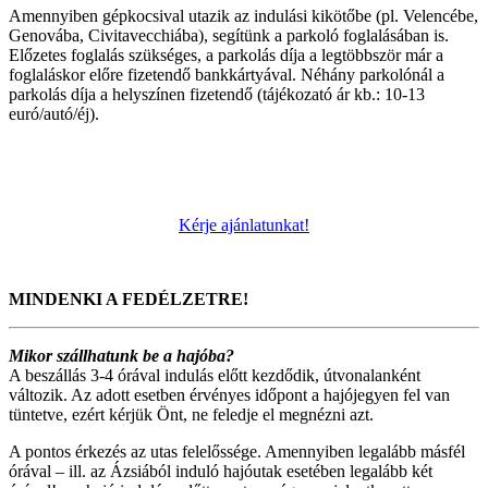
Amennyiben gépkocsival utazik az indulási kikötőbe (pl. Velencébe,
Genovába, Civitavecchiába), segítünk a parkoló foglalásában is.
Előzetes foglalás szükséges, a parkolás díja a legtöbbször már a
foglaláskor előre fizetendő bankkártyával. Néhány parkolónál a
parkolás díja a helyszínen fizetendő (tájékozató ár kb.: 10-13
euró/autó/éj).
Kérje ajánlatunkat!
MINDENKI A FEDÉLZETRE!
Mikor szállhatunk be a hajóba?
A beszállás 3-4 órával indulás előtt kezdődik, útvonalanként
változik. Az adott esetben érvényes időpont a hajójegyen fel van
tüntetve, ezért kérjük Önt, ne feledje el megnézni azt.
A pontos érkezés az utas felelőssége. Amennyiben legalább másfél
órával – ill. az Ázsiából induló hajóutak esetében legalább két