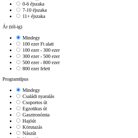
0-6 éjszaka
7-10 éjszaka
11+ éjszaka
Ár (tól-ig)
Mindegy
100 ezer Ft alatt
100 ezer - 300 ezer
300 ezer - 500 ezer
500 ezer - 800 ezer
800 ezer felett
Programtípus
Mindegy
Családi nyaralás
Csoportos út
Egzotikus út
Gasztronómia
Hajóút
Körutazás
Nászút