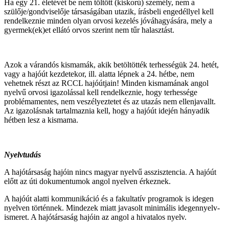
Ha egy 21. életévét be nem töltött (kiskorú) személy, nem a
szülője/gondviselője társaságában utazik, írásbeli engedéllyel kell
rendelkeznie minden olyan orvosi kezelés jóváhagyására, mely a
gyermek(ek)et ellátó orvos szerint nem tűr halasztást.
Azok a várandós kismamák, akik betöltötték terhességük 24. hetét,
vagy a hajóút kezdetekor, ill. alatta lépnek a 24. hétbe, nem
vehetnek részt az RCCL hajóútjain! Minden kismamának angol
nyelvű orvosi igazolással kell rendelkeznie, hogy terhessége
problémamentes, nem veszélyeztetet és az utazás nem ellenjavallt.
Az igazolásnak tartalmaznia kell, hogy a hajóút idején hányadik
hétben lesz a kismama.
Nyelvtudás
A hajótársaság hajóin nincs magyar nyelvű asszisztencia. A hajóút
előtt az úti dokumentumok angol nyelven érkeznek.
A hajóút alatti kommunikáció és a fakultatív programok is idegen
nyelven történnek. Mindezek miatt javasolt minimális idegennyelv-
ismeret. A hajótársaság hajóin az angol a hivatalos nyelv.