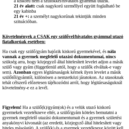
a kiskorú nem a szülőkkel/hivatalos gyámmal utazik.
21 év alatt:
csak nagykorú személlyel együtt foglalható be
egy kabinba
21 év +:
a személyt nagykorúnak tekintjük minden
szituációban.
Követelmények a CSAK egy szülővel/hivatalos gyámmal utazó
fiatalkorúak esetében:
Ha csak egy szülő/gyám hajózik kiskorú gyermekével, és
nála
vannak a gyermek megfelelő utazási dokumentumai, nincs
szükség arra, hogy közjegyző által hitelesített levelet adjon a másik
szülő vagy gyám (függetlenül attól, hogy a szülők elváltak-e vagy
sem).
Azonban
egyes légitársaságok kérnek ilyen levelet a másik
szülőtől/gyámtól, különösen a nemzetközi járatokon. Az utasoknak
tehát célszerű előzetesen tájékozódni arról, hogy légitársaságuknál
követelmény-e ez a levél.
Figyelem!
Ha a szülő(k)/gyám(ok) és a velük utazó kiskorú
gyermekek vezetékneve eltér, a szülő/gyám köteles bemutatni a
gyermek megfelelő utazási dokumentumait és a gyermek születési
anyakönyvi kivonatát (az eredetit, közjegyző által hitelesített vagy
hiteles másolatát). A szülő(k) és a gyermek vezetékneve között kell