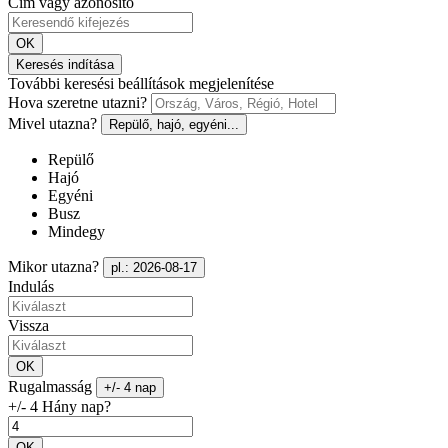
Cím vagy azonosító
OK
Keresés indítása
További keresési beállítások megjelenítése
Hova szeretne utazni?
Mivel utazna?
Repülő, hajó, egyéni...
Repülő
Hajó
Egyéni
Busz
Mindegy
Mikor utazna?
pl.: 2026-08-17
Indulás
Vissza
OK
Rugalmasság
+/- 4 nap
+/- 4 Hány nap?
OK