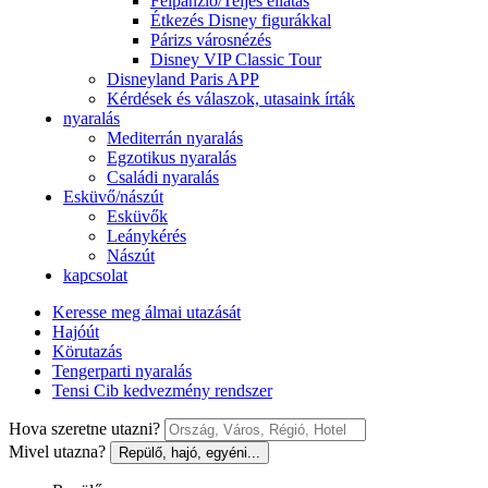
Félpanzió/Teljes ellátás
Étkezés Disney figurákkal
Párizs városnézés
Disney VIP Classic Tour
Disneyland Paris APP
Kérdések és válaszok, utasaink írták
nyaralás
Mediterrán nyaralás
Egzotikus nyaralás
Családi nyaralás
Esküvő/nászút
Esküvők
Leánykérés
Nászút
kapcsolat
Keresse meg álmai utazását
Hajóút
Körutazás
Tengerparti nyaralás
Tensi Cib kedvezmény rendszer
Hova szeretne utazni?
Mivel utazna?
Repülő, hajó, egyéni...