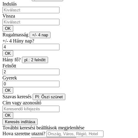
Indulás
Vissza
OK
Rugalmasság
+/- 4 nap
+/- 4 Hány nap?
OK
Hány fő?
pl.: 2 felnőtt
Felnőtt
Gyerek
OK
Szavas keresés
Pl: Őszi szünet
Cím vagy azonosító
OK
Keresés indítása
További keresési beállítások megjelenítése
Hova szeretne utazni?