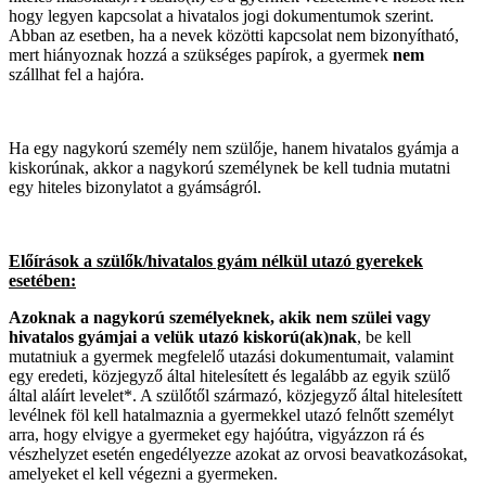
hogy legyen kapcsolat a hivatalos jogi dokumentumok szerint.
Abban az esetben, ha a nevek közötti kapcsolat nem bizonyítható,
mert hiányoznak hozzá a szükséges papírok, a gyermek
nem
szállhat fel a hajóra.
Ha egy nagykorú személy nem szülője, hanem hivatalos gyámja a
kiskorúnak, akkor a nagykorú személynek be kell tudnia mutatni
egy hiteles bizonylatot a gyámságról.
Előírások a szülők/hivatalos gyám nélkül utazó gyerekek
esetében:
Azoknak a nagykorú személyeknek, akik nem szülei vagy
hivatalos gyámjai a velük utazó kiskorú(ak)nak
, be kell
mutatniuk a gyermek megfelelő utazási dokumentumait, valamint
egy eredeti, közjegyző által hitelesített és legalább az egyik szülő
által aláírt levelet*. A szülőtől származó, közjegyző által hitelesített
levélnek föl kell hatalmaznia a gyermekkel utazó felnőtt személyt
arra, hogy elvigye a gyermeket egy hajóútra, vigyázzon rá és
vészhelyzet esetén engedélyezze azokat az orvosi beavatkozásokat,
amelyeket el kell végezni a gyermeken.