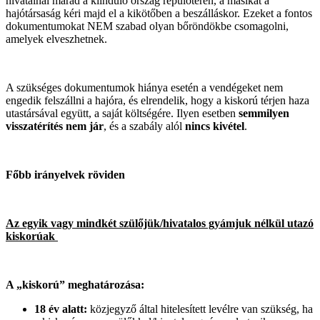
hivatalnál marad a kiinduló ország repülőterén, a másikat a
hajótársaság kéri majd el a kikötőben a beszálláskor. Ezeket a fontos
dokumentumokat NEM szabad olyan bőröndökbe csomagolni,
amelyek elveszhetnek.
A szükséges dokumentumok hiánya esetén a vendégeket nem
engedik felszállni a hajóra, és elrendelik, hogy a kiskorú térjen haza
utastársával együtt, a saját költségére. Ilyen esetben
semmilyen
visszatérítés nem jár
, és a szabály alól
nincs kivétel
.
Főbb irányelvek röviden
Az egyik vagy mindkét szülőjük/hivatalos gyámjuk nélkül utazó
kiskorúak
A „kiskorú” meghatározása:
18 év alatt:
közjegyző által hitelesített levélre van szükség, ha