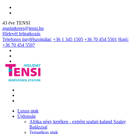
43 éve TENSI
ajanlatkeres@tensi.hu
Hírlevél feliratkozás
Telefonos ügyfélszolgálat:
+36 1 345 1505
+36 70 454 5501
Hajó:
+36 70 454 5597
Luxus utak
Újdonság
Afrika négy keréken - extrém szafari kaland Szalay
Balázzsal
Tematikus utak