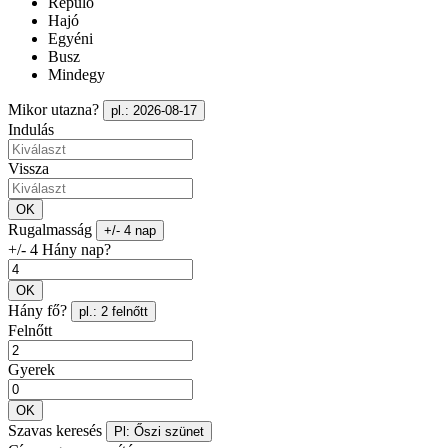
Repülő
Hajó
Egyéni
Busz
Mindegy
Mikor utazna?
pl.: 2026-08-17
Indulás
Vissza
OK
Rugalmasság
+/- 4 nap
+/- 4 Hány nap?
OK
Hány fő?
pl.: 2 felnőtt
Felnőtt
Gyerek
OK
Szavas keresés
Pl: Őszi szünet