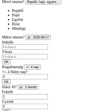
Mivel utazna?
Repülő, hajó, egyéni...
Repülő
Hajó
Egyéni
Busz
Mindegy
Mikor utazna?
pl.: 2026-08-17
Indulás
Vissza
OK
Rugalmasság
+/- 4 nap
+/- 4 Hány nap?
OK
Hány fő?
pl.: 2 felnőtt
Felnőtt
Gyerek