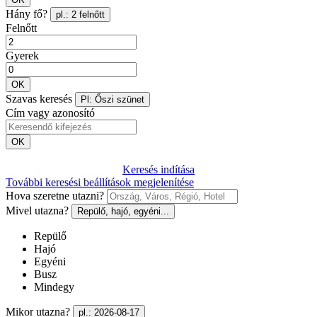
Hány fő?
pl.: 2 felnőtt
Felnőtt
Gyerek
OK
Szavas keresés
Pl: Őszi szünet
Cím vagy azonosító
OK
Keresés indítása
További keresési beállítások megjelenítése
Hova szeretne utazni?
Mivel utazna?
Repülő, hajó, egyéni...
Repülő
Hajó
Egyéni
Busz
Mindegy
Mikor utazna?
pl.: 2026-08-17