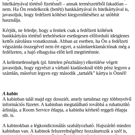
hitelkártyával történő fizetésnél – annak természetéből fakadóan –
nem. Ha Ön rendelkezik (betéti) bankkártyával és hitelkártyával is,
javasoljuk, hogy fedélzeti költései kiegyenlítéséhez az utóbbit
használja.
Kérjük, ne feledje, hogy a fentiek csak a fedélzeti költések
bankkártyára történő terhelésekor esetlegesen előforduló ideiglenes
kettős zárolásra vonatkoznak. Abban az esetben, ha Ön a fedélzeti
végszámla összegével nem ért egyet, a számlareklamációnak még a
fedélzeten, a hajó elhagyása előtt kell megtörténnie.
A kellemetlenségek (pl. hirtelen pénzhiány) elkerülése végett
javasoljuk, hogy egyrészt a várható kiadásoknál több pénz legyen a
számlán, másrészt legyen egy második „tartalék” kártya is Önnél!
A kabin
A kabinban talál majd egy dossziét, amely tartalmaz egy többnyelvű
információs füzetet. A kabinban megtalálható továbbá a ruhatisztító
árlistája, a Room Service étlapja, a kabinba kérhető reggeli étlapja
stb. is.
A kabinokban a légkondicionálás szabályozható. Hajszárító minden
kabinban van. A kabinok felszereltségéhez hozzátartozik a széf is,