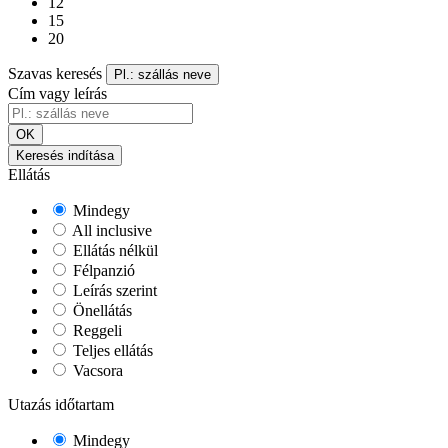
12
15
20
Szavas keresés
Pl.: szállás neve
Cím vagy leírás
OK
Keresés indítása
Ellátás
Mindegy
All inclusive
Ellátás nélkül
Félpanzió
Leírás szerint
Önellátás
Reggeli
Teljes ellátás
Vacsora
Utazás időtartam
Mindegy