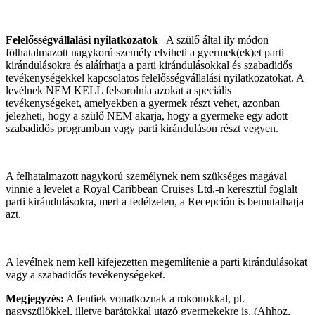
Felelősségvállalási nyilatkozatok
– A szülő által ily módon
fölhatalmazott nagykorú személy elviheti a gyermek(ek)et parti
kirándulásokra és aláírhatja a parti kirándulásokkal és szabadidős
tevékenységekkel kapcsolatos felelősségvállalási nyilatkozatokat. A
levélnek NEM KELL felsorolnia azokat a speciális
tevékenységeket, amelyekben a gyermek részt vehet, azonban
jelezheti, hogy a szülő NEM akarja, hogy a gyermeke egy adott
szabadidős programban vagy parti kiránduláson részt vegyen.
A felhatalmazott nagykorú személynek nem szükséges magával
vinnie a levelet a Royal Caribbean Cruises Ltd.-n keresztül foglalt
parti kirándulásokra, mert a fedélzeten, a Recepción is bemutathatja
azt.
A levélnek nem kell kifejezetten megemlítenie a parti kirándulásokat
vagy a szabadidős tevékenységeket.
Megjegyzés:
A fentiek vonatkoznak a rokonokkal, pl.
nagyszülőkkel, illetve barátokkal utazó gyermekekre is. (Ahhoz,