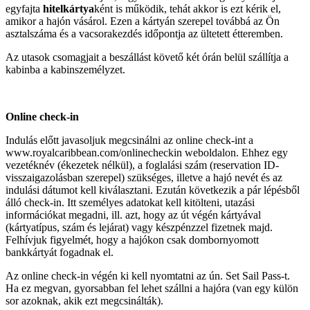
egyfajta
hitelkártya
ként is működik, tehát akkor is ezt kérik el,
amikor a hajón vásárol. Ezen a kártyán szerepel továbbá az Ön
asztalszáma és a vacsorakezdés időpontja az ültetett étteremben.
Az utasok csomagjait a beszállást követő két órán belül szállítja a
kabinba a kabinszemélyzet.
Online check-in
Indulás előtt javasoljuk megcsinálni az online check-int a
www.royalcaribbean.com/onlinecheckin weboldalon. Ehhez egy
vezetéknév (ékezetek nélkül), a foglalási szám (reservation ID-
visszaigazolásban szerepel) szükséges, illetve a hajó nevét és az
indulási dátumot kell kiválasztani. Ezután következik a pár lépésből
álló check-in. Itt személyes adatokat kell kitölteni, utazási
információkat megadni, ill. azt, hogy az út végén kártyával
(kártyatípus, szám és lejárat) vagy készpénzzel fizetnek majd.
Felhívjuk figyelmét, hogy a hajókon csak dombornyomott
bankkártyát fogadnak el.
Az online check-in végén ki kell nyomtatni az ún. Set Sail Pass-t.
Ha ez megvan, gyorsabban fel lehet szállni a hajóra (van egy külön
sor azoknak, akik ezt megcsinálták).