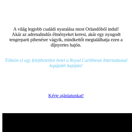
A világ legjobb családi nyaralása most Orlandóból indul!
Akár az adrenalindús élményeket keresi, akár egy nyugodt
tengerparti pihenésre vágyik, mindkettőt megtalálhatja ezen a
díjnyertes hajón.
Töltsön el egy felejthetetlen hetet a Royal Caribbean International
legújabb hajóján!
Kérje ajánlatunkat!