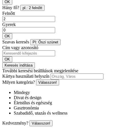
OK
Hány fő?
pl.: 2 felnőtt
Felnőtt
Gyerek
OK
Szavas keresés
Pl: Őszi szünet
Cím vagy azonosító
OK
Keresés indítása
További keresési beállítások megjelenítése
Kártya használati helyszín
Milyen kategória?
Válasszon!
Mindegy
Divat és design
Életstílus és egészség
Gasztronómia
Szabadidő, utazás és wellness
Kedvezmény?
Válasszon!