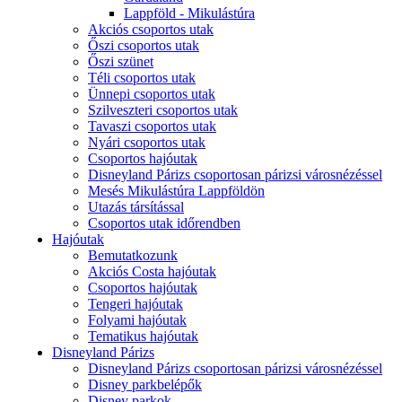
Lappföld - Mikulástúra
Akciós csoportos utak
Őszi csoportos utak
Őszi szünet
Téli csoportos utak
Ünnepi csoportos utak
Szilveszteri csoportos utak
Tavaszi csoportos utak
Nyári csoportos utak
Csoportos hajóutak
Disneyland Párizs csoportosan párizsi városnézéssel
Mesés Mikulástúra Lappföldön
Utazás társítással
Csoportos utak időrendben
Hajóutak
Bemutatkozunk
Akciós Costa hajóutak
Csoportos hajóutak
Tengeri hajóutak
Folyami hajóutak
Tematikus hajóutak
Disneyland Párizs
Disneyland Párizs csoportosan párizsi városnézéssel
Disney parkbelépők
Disney parkok