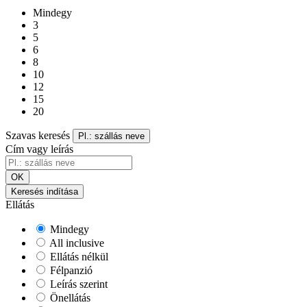
Mindegy
3
5
6
8
10
12
15
20
Szavas keresés
Pl.: szállás neve
Cím vagy leírás
OK
Keresés indítása
Ellátás
Mindegy
All inclusive
Ellátás nélkül
Félpanzió
Leírás szerint
Önellátás