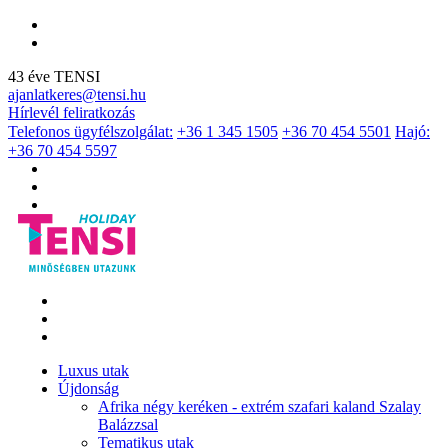
43 éve TENSI
ajanlatkeres@tensi.hu
Hírlevél feliratkozás
Telefonos ügyfélszolgálat:
+36 1 345 1505
+36 70 454 5501
Hajó:
+36 70 454 5597
Luxus utak
Újdonság
Afrika négy keréken - extrém szafari kaland Szalay
Balázzsal
Tematikus utak