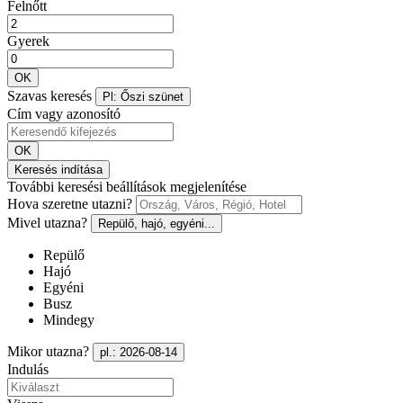
Felnőtt
Gyerek
OK
Szavas keresés
Pl: Őszi szünet
Cím vagy azonosító
OK
Keresés indítása
További keresési beállítások megjelenítése
Hova szeretne utazni?
Mivel utazna?
Repülő, hajó, egyéni...
Repülő
Hajó
Egyéni
Busz
Mindegy
Mikor utazna?
pl.: 2026-08-14
Indulás