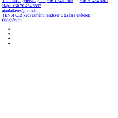
Telefonos ügyfélszolgálat:
+36 1 345 1505
+36 70 454 5501
Hajó: +36 70 454 5597
ajanlatkeres@tensi.hu
TENSI CIB kedvezmény rendszer
Utazási Feltételek
Oldaltérkép