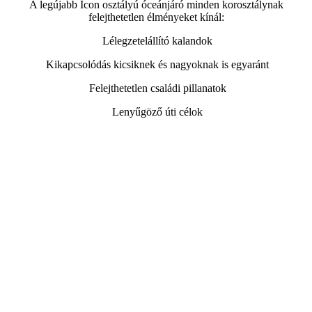
A legújabb Icon osztályú óceánjáró minden korosztálynak
felejthetetlen élményeket kínál:
Lélegzetelállító kalandok
Kikapcsolódás kicsiknek és nagyoknak is egyaránt
Felejthetetlen családi pillanatok
Lenyűgöző úti célok