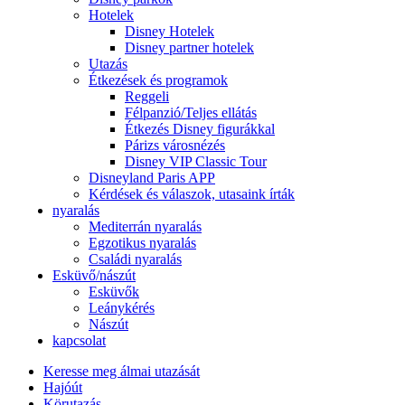
Hotelek
Disney Hotelek
Disney partner hotelek
Utazás
Étkezések és programok
Reggeli
Félpanzió/Teljes ellátás
Étkezés Disney figurákkal
Párizs városnézés
Disney VIP Classic Tour
Disneyland Paris APP
Kérdések és válaszok, utasaink írták
nyaralás
Mediterrán nyaralás
Egzotikus nyaralás
Családi nyaralás
Esküvő/nászút
Esküvők
Leánykérés
Nászút
kapcsolat
Keresse meg álmai utazását
Hajóút
Körutazás