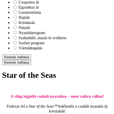
Csoportos út
Egzotikus út
Gasztronómia
Hajóút
Körutazás
Nászút
Nyaralóprogram
Szabadidő, utazás és wellness
Szafari program
Városlátogatás
Keresés indítása
Keresés indítása
Star of the Seas
A világ legjobb családi nyaralása – most valóra válhat!
Fedezze fel a
Star of the Seas℠
fedélzetén a családi nyaralás új
korszakát!