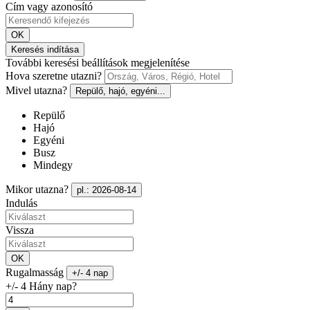
Cím vagy azonosító
OK
Keresés indítása
További keresési beállítások megjelenítése
Hova szeretne utazni?
Mivel utazna?
Repülő, hajó, egyéni...
Repülő
Hajó
Egyéni
Busz
Mindegy
Mikor utazna?
pl.: 2026-08-14
Indulás
Vissza
OK
Rugalmasság
+/- 4 nap
+/- 4 Hány nap?