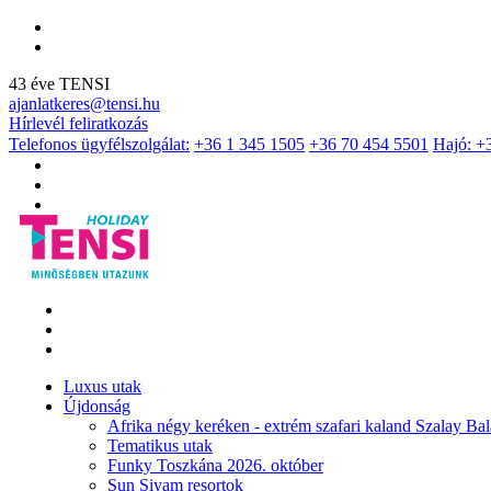
43 éve TENSI
ajanlatkeres@tensi.hu
Hírlevél feliratkozás
Telefonos ügyfélszolgálat:
+36 1 345 1505
+36 70 454 5501
Hajó: +
Luxus utak
Újdonság
Afrika négy keréken - extrém szafari kaland Szalay Bal
Tematikus utak
Funky Toszkána 2026. október
Sun Siyam resortok