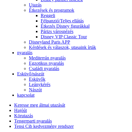
Utazás
Étkezések és programok
Reggeli
Félpanzió/Teljes ellátás
Étkezés Disney figurákkal
Párizs városnézés
Disney VIP Classic Tour
Disneyland Paris APP
Kérdések és válaszok, utasaink írták
nyaralás
Mediterrán nyaralás
Egzotikus nyaralás
Családi nyaralás
Esküvő/nászút
Esküvők
Leánykérés
Nászút
kapcsolat
Keresse meg álmai utazását
Hajóút
Körutazás
Tengerparti nyaralás
Tensi Cib kedvezmény rendszer