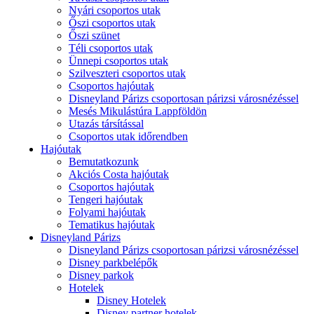
Nyári csoportos utak
Őszi csoportos utak
Őszi szünet
Téli csoportos utak
Ünnepi csoportos utak
Szilveszteri csoportos utak
Csoportos hajóutak
Disneyland Párizs csoportosan párizsi városnézéssel
Mesés Mikulástúra Lappföldön
Utazás társítással
Csoportos utak időrendben
Hajóutak
Bemutatkozunk
Akciós Costa hajóutak
Csoportos hajóutak
Tengeri hajóutak
Folyami hajóutak
Tematikus hajóutak
Disneyland Párizs
Disneyland Párizs csoportosan párizsi városnézéssel
Disney parkbelépők
Disney parkok
Hotelek
Disney Hotelek
Disney partner hotelek