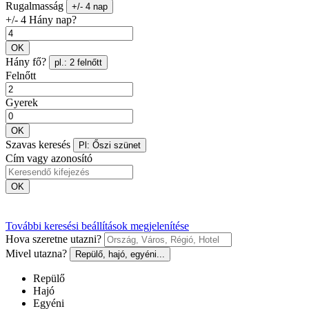
Rugalmasság
+/- 4 nap
+/- 4 Hány nap?
OK
Hány fő?
pl.: 2 felnőtt
Felnőtt
Gyerek
OK
Szavas keresés
Pl: Őszi szünet
Cím vagy azonosító
OK
További keresési beállítások megjelenítése
Hova szeretne utazni?
Mivel utazna?
Repülő, hajó, egyéni...
Repülő
Hajó
Egyéni