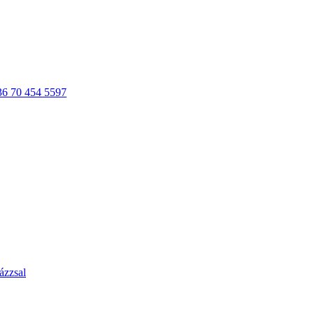
36 70 454 5597
ázzsal