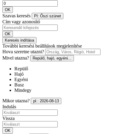
OK
Szavas keresés
Pl: Őszi szünet
Cím vagy azonosító
OK
Keresés indítása
További keresési beállítások megjelenítése
Hova szeretne utazni?
Mivel utazna?
Repülő, hajó, egyéni...
Repülő
Hajó
Egyéni
Busz
Mindegy
Mikor utazna?
pl.: 2026-08-13
Indulás
Vissza
OK