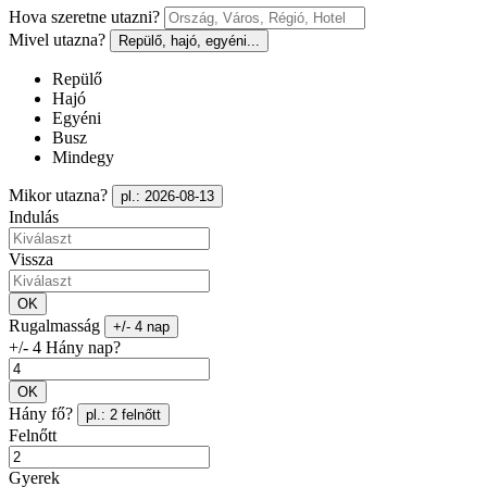
Hova szeretne utazni?
Mivel utazna?
Repülő, hajó, egyéni...
Repülő
Hajó
Egyéni
Busz
Mindegy
Mikor utazna?
pl.: 2026-08-13
Indulás
Vissza
OK
Rugalmasság
+/- 4 nap
+/- 4 Hány nap?
OK
Hány fő?
pl.: 2 felnőtt
Felnőtt
Gyerek