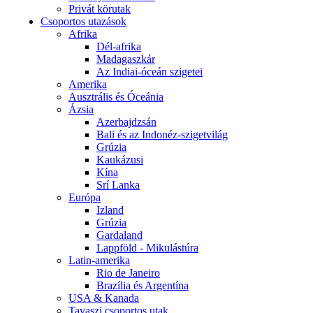
Privát körutak
Csoportos utazások
Afrika
Dél-afrika
Madagaszkár
Az Indiai-óceán szigetei
Amerika
Ausztrális és Óceánia
Ázsia
Azerbajdzsán
Bali és az Indonéz-szigetvilág
Grúzia
Kaukázusi
Kína
Srí Lanka
Európa
Izland
Grúzia
Gardaland
Lappföld - Mikulástúra
Latin-amerika
Rio de Janeiro
Brazília és Argentína
USA & Kanada
Tavaszi csoportos utak