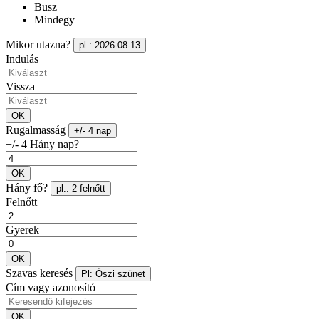
Busz
Mindegy
Mikor utazna?
pl.: 2026-08-13
Indulás
Vissza
OK
Rugalmasság
+/- 4 nap
+/- 4 Hány nap?
OK
Hány fő?
pl.: 2 felnőtt
Felnőtt
Gyerek
OK
Szavas keresés
Pl: Őszi szünet
Cím vagy azonosító
OK