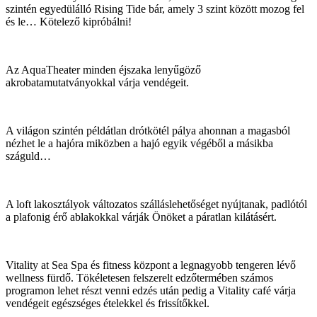
szintén egyedülálló Rising Tide bár, amely 3 szint között mozog fel
és le… Kötelező kipróbálni!
Az AquaTheater minden éjszaka lenyűgöző
akrobatamutatványokkal várja vendégeit.
A világon szintén példátlan drótkötél pálya ahonnan a magasból
nézhet le a hajóra miközben a hajó egyik végéből a másikba
száguld…
A loft lakosztályok változatos szálláslehetőséget nyújtanak, padlótól
a plafonig érő ablakokkal várják Önöket a páratlan kilátásért.
Vitality at Sea Spa és fitness központ a legnagyobb tengeren lévő
wellness fürdő. Tökéletesen felszerelt edzőtermében számos
programon lehet részt venni edzés után pedig a Vitality café várja
vendégeit egészséges ételekkel és frissítőkkel.