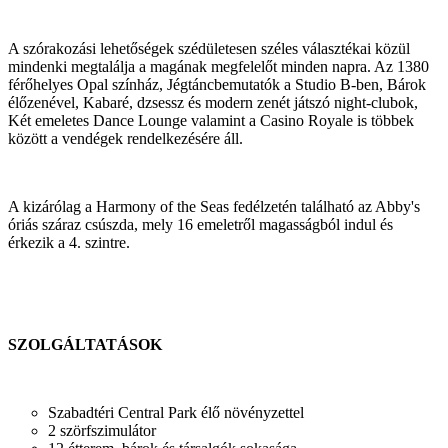
A szórakozási lehetőségek szédületesen széles választékai közül
mindenki megtalálja a magának megfelelőt minden napra. Az 1380
férőhelyes Opal színház, Jégtáncbemutatók a Studio B-ben, Bárok
élőzenével, Kabaré, dzsessz és modern zenét játszó night-clubok,
Két emeletes Dance Lounge valamint a Casino Royale is többek
között a vendégek rendelkezésére áll.
A kizárólag a Harmony of the Seas fedélzetén található az Abby's
óriás száraz csúszda, mely 16 emeletről magasságból indul és
érkezik a 4. szintre.
SZOLGÁLTATÁSOK
Szabadtéri Central Park élő növényzettel
2 szörfszimulátor