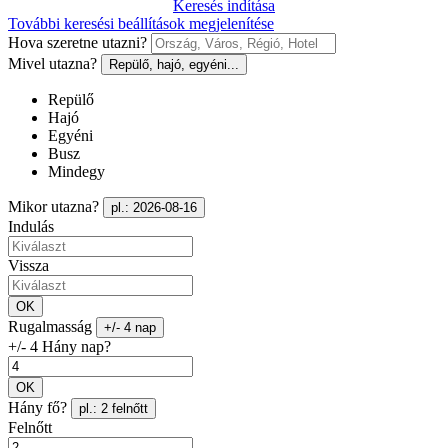
Keresés indítása
További keresési beállítások megjelenítése
Hova szeretne utazni?
Mivel utazna?
Repülő, hajó, egyéni...
Repülő
Hajó
Egyéni
Busz
Mindegy
Mikor utazna?
pl.: 2026-08-16
Indulás
Vissza
OK
Rugalmasság
+/- 4 nap
+/- 4 Hány nap?
OK
Hány fő?
pl.: 2 felnőtt
Felnőtt