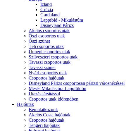
Izland
Grúzia
Gardaland
Lappföld - Mikulástúra
Disneyland Párizs
Akciós csoportos utak
Őszi csoportos utak
Őszi szünet
Téli csoportos utak
Ünnepi csoportos utak
Szilveszteri csoportos utak
Tavaszi csoportos utak
Tavaszi szünet
Nyári csoportos utak
Csoportos hajóutak
Disneyland Párizs csoportosan párizsi városnézéssel
Mesés Mikulástúra Lappföldön
Utazás társítással
Csoportos utak időrendben
Hajóutak
Bemutatkozunk
Akciós Costa hajóutak
Csoportos hajóutak
Tengeri hajóutak
Folyami hajóutak