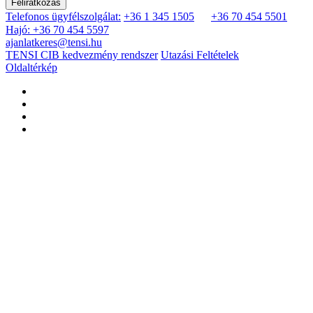
Feliratkozás
Telefonos ügyfélszolgálat:
+36 1 345 1505
+36 70 454 5501
Hajó: +36 70 454 5597
ajanlatkeres@tensi.hu
TENSI CIB kedvezmény rendszer
Utazási Feltételek
Oldaltérkép