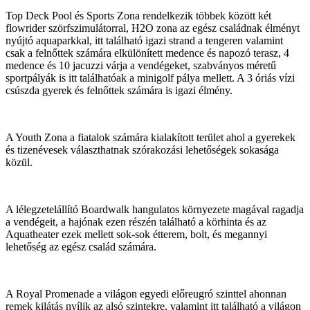
Top Deck Pool és Sports Zona rendelkezik többek között két
flowrider szörfszimulátorral, H2O zona az egész családnak élményt
nyújtó aquaparkkal, itt található igazi strand a tengeren valamint
csak a felnőttek számára elkülönített medence és napozó terasz, 4
medence és 10 jacuzzi várja a vendégeket, szabványos méretű
sportpályák is itt találhatóak a minigolf pálya mellett. A 3 óriás vízi
csúszda gyerek és felnőttek számára is igazi élmény.
A Youth Zona a fiatalok számára kialakított terület ahol a gyerekek
és tizenévesek választhatnak szórakozási lehetőségek sokasága
közül.
A lélegzetelállító Boardwalk hangulatos környezete magával ragadja
a vendégeit, a hajónak ezen részén található a körhinta és az
Aquatheater ezek mellett sok-sok étterem, bolt, és megannyi
lehetőség az egész család számára.
A Royal Promenade a világon egyedi előreugró szinttel ahonnan
remek kilátás nyílik az alsó szintekre, valamint itt található a világon