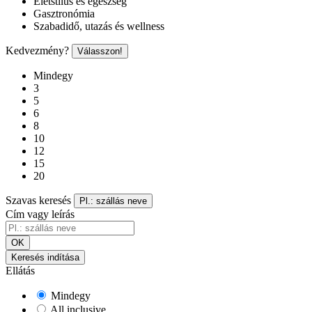
Életstílus és egészség
Gasztronómia
Szabadidő, utazás és wellness
Kedvezmény?
Válasszon!
Mindegy
3
5
6
8
10
12
15
20
Szavas keresés
Pl.: szállás neve
Cím vagy leírás
OK
Keresés indítása
Ellátás
Mindegy
All inclusive