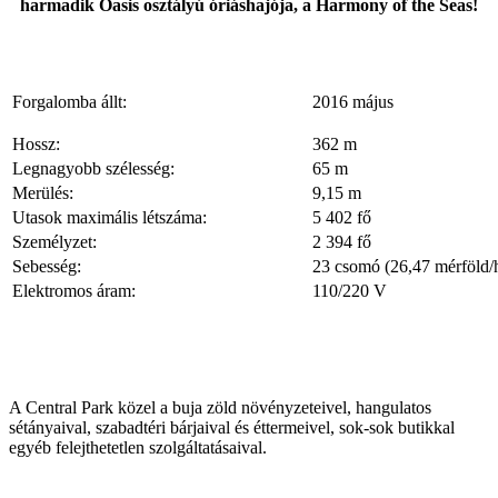
harmadik Oasis osztályú óriáshajója, a Harmony of the Seas!
Forgalomba állt:
2016 május
Hossz:
362 m
Legnagyobb szélesség:
65 m
Merülés:
9,15 m
Utasok maximális létszáma:
5 402 fő
Személyzet:
2 394 fő
Sebesség:
23 csomó (26,47 mérföld/
Elektromos áram:
110/220 V
A Central Park közel a buja zöld növényzeteivel, hangulatos
sétányaival, szabadtéri bárjaival és éttermeivel, sok-sok butikkal
egyéb felejthetetlen szolgáltatásaival.