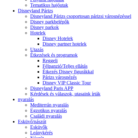
Tematikus hajóutak
Disneyland Párizs
Disneyland Párizs csoportosan párizsi városnézéssel
Disney parkbelépők
Disney parkok
Hotelek
Disney Hotelek
Disney partner hotelek
Utazás
Étkezések és programok
Reggeli
Félpanzió/Teljes ellátás
Étkezés Disney figurákkal
Párizs városnézés
Disney VIP Classic Tour
Disneyland Paris APP
Kérdések és válaszok, utasaink írták
nyaralás
Mediterrán nyaralás
Egzotikus nyaralás
Családi nyaralás
Esküvő/nászút
Esküvők
Leánykérés