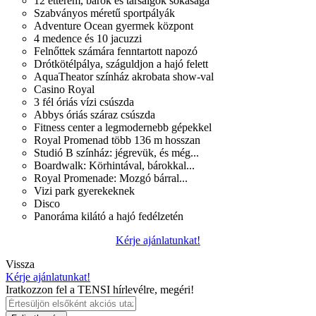
12 étterem, bárok és társalgók sokasága
Szabványos méretű sportpályák
Adventure Ocean gyermek központ
4 medence és 10 jacuzzi
Felnőttek számára fenntartott napozó
Drótkötélpálya, száguldjon a hajó felett
AquaTheator színház akrobata show-val
Casino Royal
3 fél óriás vízi csúszda
Abbys óriás száraz csúszda
Fitness center a legmodernebb gépekkel
Royal Promenad több 136 m hosszan
Studió B színház: jégrevük, és még...
Boardwalk: Körhintával, bárokkal...
Royal Promenade: Mozgó bárral...
Vizi park gyerekeknek
Disco
Panoráma kilátó a hajó fedélzetén
Kérje ajánlatunkat!
Vissza
Kérje ajánlatunkat!
Iratkozzon fel a TENSI hírlevélre, megéri!