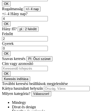
OK
Rugalmasság
+/- 4 nap
+/- 4 Hány nap?
OK
Hány fő?
pl.: 2 felnőtt
Felnőtt
Gyerek
OK
Szavas keresés
Pl: Őszi szünet
Cím vagy azonosító
OK
Keresés indítása
További keresési beállítások megjelenítése
Kártya használati helyszín
Milyen kategória?
Válasszon!
Mindegy
Divat és design