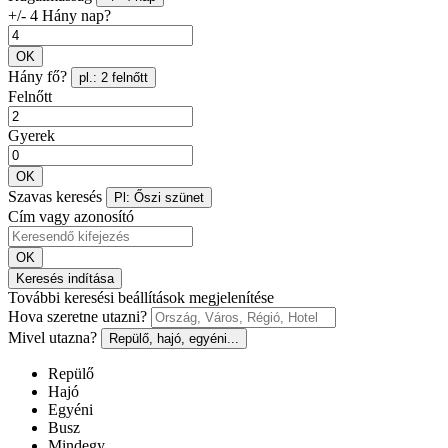
+/- 4 Hány nap?
OK
Hány fő?
pl.: 2 felnőtt
Felnőtt
Gyerek
OK
Szavas keresés
Pl: Őszi szünet
Cím vagy azonosító
OK
Keresés indítása
További keresési beállítások megjelenítése
Hova szeretne utazni?
Mivel utazna?
Repülő, hajó, egyéni...
Repülő
Hajó
Egyéni
Busz
Mindegy