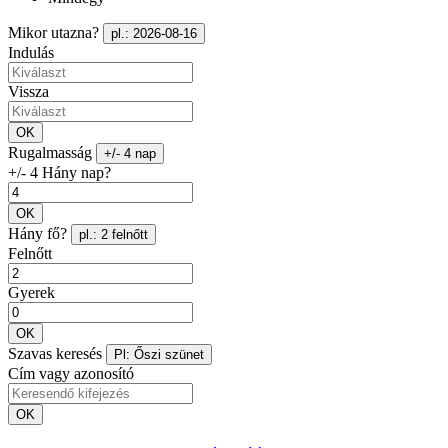
Mikor utazna?
pl.: 2026-08-16
Indulás
Vissza
OK
Rugalmasság
+/- 4 nap
+/- 4 Hány nap?
OK
Hány fő?
pl.: 2 felnőtt
Felnőtt
Gyerek
OK
Szavas keresés
Pl: Őszi szünet
Cím vagy azonosító
OK