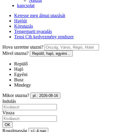
Nászút
kapcsolat
Keresse meg álmai utazását
Hajóút
Körutazás
Tengerparti nyaralás
Tensi Cib kedvezmény rendszer
Hova szeretne utazni?
Mivel utazna?
Repülő, hajó, egyéni...
Repülő
Hajó
Egyéni
Busz
Mindegy
Mikor utazna?
pl.: 2026-08-16
Indulás
Vissza
OK
Rugalmasság
+/- 4 nap