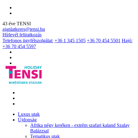
43 éve TENSI
ajanlatkeres@tensi.hu
Hírlevél feliratkozás
Telefonos ügyfélszolgálat:
+36 1 345 1505
+36 70 454 5501
Hajó:
+36 70 454 5597
Luxus utak
Újdonság
Afrika négy keréken - extrém szafari kaland Szalay
Balázzsal
Tematikus utak