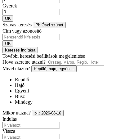
Gyerek
OK
Szavas keresés
Pl: Őszi szünet
Cím vagy azonosító
OK
Keresés indítása
További keresési beállítások megjelenítése
Hova szeretne utazni?
Mivel utazna?
Repülő, hajó, egyéni...
Repülő
Hajó
Egyéni
Busz
Mindegy
Mikor utazna?
pl.: 2026-08-16
Indulás
Vissza