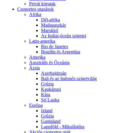
Privát körutak
Csoportos utazások
Afrika
Dél-afrika
Madagaszkár
Marokkó
Az Indiai-óceán szigetei
Latin-amerika
Rio de Janeiro
Brazília és Argentína
Amerika
Ausztrális és Óceánia
Ázsia
Azerbajdzsán
Bali és az Indonéz-szigetvilág
Grúzia
Kaukázusi
Kína
Srí Lanka
Európa
Izland
Grúzia
Gardaland
Lappföld - Mikulástúra
Akciós csoportos utak