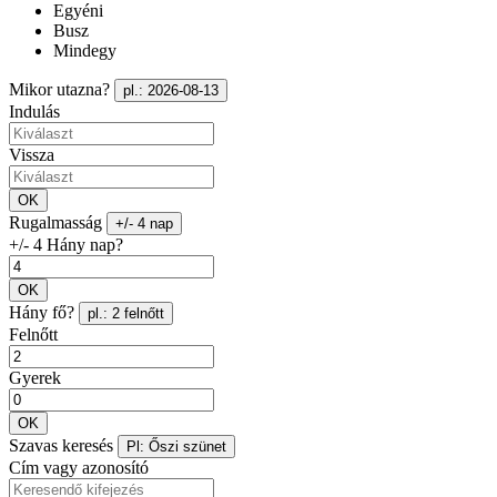
Egyéni
Busz
Mindegy
Mikor utazna?
pl.: 2026-08-13
Indulás
Vissza
OK
Rugalmasság
+/- 4 nap
+/- 4 Hány nap?
OK
Hány fő?
pl.: 2 felnőtt
Felnőtt
Gyerek
OK
Szavas keresés
Pl: Őszi szünet
Cím vagy azonosító