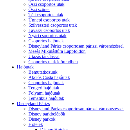
Őszi csoportos utak
Őszi szünet
Téli csoportos utak
Ünnepi csoportos utak
Szilveszteri csoportos utak
Tavaszi csoportos utak
Nyári csoportos utak
Csoportos hajóutak
Disneyland Párizs csoportosan párizsi városnézéssel
Mesés Mikulástúra Lappföldön
Utazás társítással
Csoportos utak időrendben
Hajóutak
Bemutatkozunk
Akciós Costa hajóutak
Csoportos hajóutak
Tengeri hajóutak
Folyami hajóutak
Tematikus hajóutak
Disneyland Párizs
Disneyland Párizs csoportosan párizsi városnézéssel
Disney parkbelépők
Disney parkok
Hotelek
Disney Hotelek