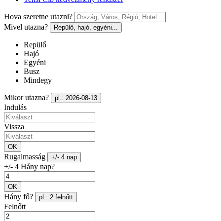
Hova szeretne utazni?
Mivel utazna?
Repülő, hajó, egyéni...
Repülő
Hajó
Egyéni
Busz
Mindegy
Mikor utazna?
pl.: 2026-08-13
Indulás
Vissza
OK
Rugalmasság
+/- 4 nap
+/- 4 Hány nap?
OK
Hány fő?
pl.: 2 felnőtt
Felnőtt