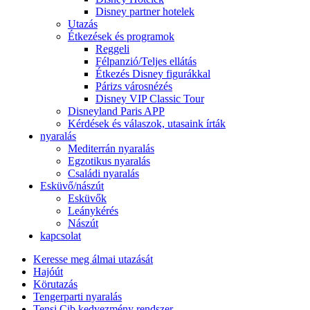
Disney partner hotelek
Utazás
Étkezések és programok
Reggeli
Félpanzió/Teljes ellátás
Étkezés Disney figurákkal
Párizs városnézés
Disney VIP Classic Tour
Disneyland Paris APP
Kérdések és válaszok, utasaink írták
nyaralás
Mediterrán nyaralás
Egzotikus nyaralás
Családi nyaralás
Esküvő/nászút
Esküvők
Leánykérés
Nászút
kapcsolat
Keresse meg álmai utazását
Hajóút
Körutazás
Tengerparti nyaralás
Tensi Cib kedvezmény rendszer