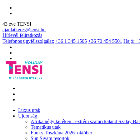
43 éve TENSI
ajanlatkeres@tensi.hu
Hírlevél feliratkozás
Telefonos ügyfélszolgálat:
+36 1 345 1505
+36 70 454 5501
Hajó: +
Luxus utak
Újdonság
Afrika négy keréken - extrém szafari kaland Szalay Bal
Tematikus utak
Funky Toszkána 2026. október
Sun Siyam resortok