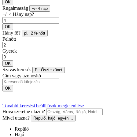
OK
Rugalmasság
+/- 4 nap
+/- 4 Hány nap?
OK
Hány fő?
pl.: 2 felnőtt
Felnőtt
Gyerek
OK
Szavas keresés
Pl: Őszi szünet
Cím vagy azonosító
OK
További keresési beállítások megjelenítése
Hova szeretne utazni?
Mivel utazna?
Repülő, hajó, egyéni...
Repülő
Hajó