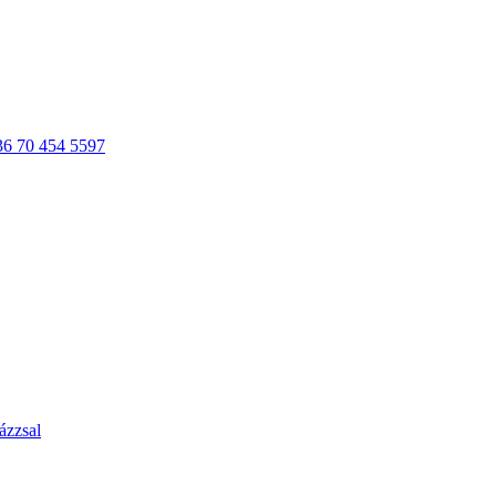
36 70 454 5597
ázzsal