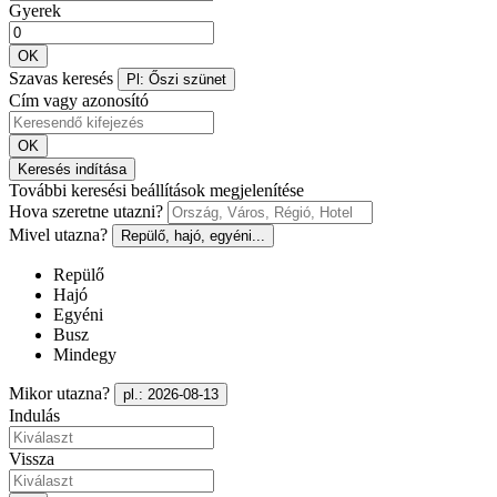
Gyerek
OK
Szavas keresés
Pl: Őszi szünet
Cím vagy azonosító
OK
Keresés indítása
További keresési beállítások megjelenítése
Hova szeretne utazni?
Mivel utazna?
Repülő, hajó, egyéni...
Repülő
Hajó
Egyéni
Busz
Mindegy
Mikor utazna?
pl.: 2026-08-13
Indulás
Vissza