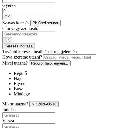
Gyerek
OK
Szavas keresés
Pl: Őszi szünet
Cím vagy azonosító
OK
Keresés indítása
További keresési beállítások megjelenítése
Hova szeretne utazni?
Mivel utazna?
Repülő, hajó, egyéni...
Repülő
Hajó
Egyéni
Busz
Mindegy
Mikor utazna?
pl.: 2026-08-16
Indulás
Vissza