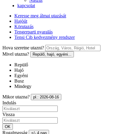
Nászút
kapcsolat
Keresse meg álmai utazását
Hajóút
Körutazás
Tengerparti nyaralás
Tensi Cib kedvezmény rendszer
Hova szeretne utazni?
Mivel utazna?
Repülő, hajó, egyéni...
Repülő
Hajó
Egyéni
Busz
Mindegy
Mikor utazna?
pl.: 2026-08-16
Indulás
Vissza
OK
Rugalmasság
+/- 4 nap