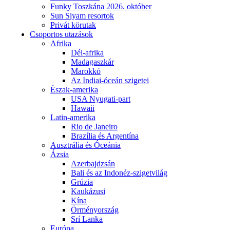
Funky Toszkána 2026. október
Sun Siyam resortok
Privát körutak
Csoportos utazások
Afrika
Dél-afrika
Madagaszkár
Marokkó
Az Indiai-óceán szigetei
Észak-amerika
USA Nyugati-part
Hawaii
Latin-amerika
Rio de Janeiro
Brazília és Argentína
Ausztrália és Óceánia
Ázsia
Azerbajdzsán
Bali és az Indonéz-szigetvilág
Grúzia
Kaukázusi
Kína
Örményország
Srí Lanka
Európa