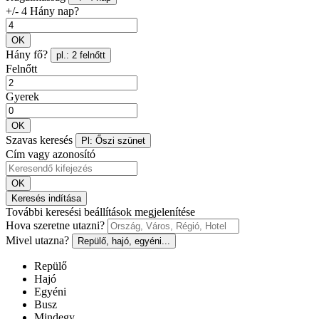
+/- 4 Hány nap?
OK
Hány fő?
pl.: 2 felnőtt
Felnőtt
Gyerek
OK
Szavas keresés
Pl: Őszi szünet
Cím vagy azonosító
OK
Keresés indítása
További keresési beállítások megjelenítése
Hova szeretne utazni?
Mivel utazna?
Repülő, hajó, egyéni...
Repülő
Hajó
Egyéni
Busz
Mindegy