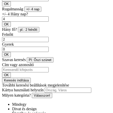
OK
Rugalmasság
+/- 4 nap
+/- 4 Hány nap?
OK
Hány fő?
pl.: 2 felnőtt
Felnőtt
Gyerek
OK
Szavas keresés
Pl: Őszi szünet
Cím vagy azonosító
OK
Keresés indítása
További keresési beállítások megjelenítése
Kártya használati helyszín
Milyen kategória?
Válasszon!
Mindegy
Divat és design