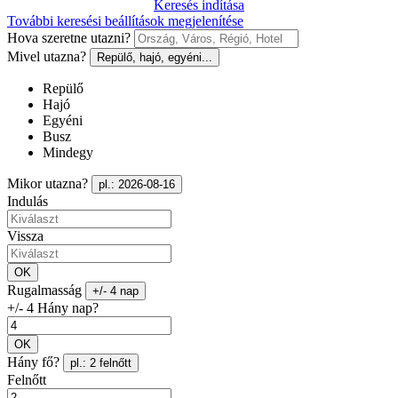
Keresés indítása
További keresési beállítások megjelenítése
Hova szeretne utazni?
Mivel utazna?
Repülő, hajó, egyéni...
Repülő
Hajó
Egyéni
Busz
Mindegy
Mikor utazna?
pl.: 2026-08-16
Indulás
Vissza
OK
Rugalmasság
+/- 4 nap
+/- 4 Hány nap?
OK
Hány fő?
pl.: 2 felnőtt
Felnőtt