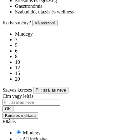
Életstílus és egészség
Gasztronómia
Szabadidő, utazás és wellness
Kedvezmény?
Válasszon!
Mindegy
3
5
6
8
10
12
15
20
Szavas keresés
Pl.: szállás neve
Cím vagy leírás
OK
Keresés indítása
Ellátás
Mindegy
All inclusive