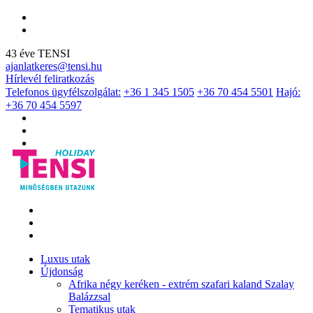
43 éve TENSI
ajanlatkeres@tensi.hu
Hírlevél feliratkozás
Telefonos ügyfélszolgálat:
+36 1 345 1505
+36 70 454 5501
Hajó:
+36 70 454 5597
Luxus utak
Újdonság
Afrika négy keréken - extrém szafari kaland Szalay
Balázzsal
Tematikus utak