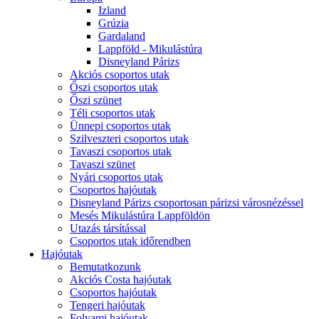
Izland
Grúzia
Gardaland
Lappföld - Mikulástúra
Disneyland Párizs
Akciós csoportos utak
Őszi csoportos utak
Őszi szünet
Téli csoportos utak
Ünnepi csoportos utak
Szilveszteri csoportos utak
Tavaszi csoportos utak
Tavaszi szünet
Nyári csoportos utak
Csoportos hajóutak
Disneyland Párizs csoportosan párizsi városnézéssel
Mesés Mikulástúra Lappföldön
Utazás társítással
Csoportos utak időrendben
Hajóutak
Bemutatkozunk
Akciós Costa hajóutak
Csoportos hajóutak
Tengeri hajóutak
Folyami hajóutak