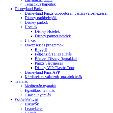
Tematikus hajóutak
Disneyland Párizs
Disneyland Párizs csoportosan párizsi városnézéssel
Disney parkbelépők
Disney parkok
Hotelek
Disney Hotelek
Disney partner hotelek
Utazás
Étkezések és programok
Reggeli
Félpanzió/Teljes ellátás
Étkezés Disney figurákkal
Párizs városnézés
Disney VIP Classic Tour
Disneyland Paris APP
Kérdések és válaszok, utasaink írták
nyaralás
Mediterrán nyaralás
Egzotikus nyaralás
Családi nyaralás
Esküvő/nászút
Esküvők
Leánykérés