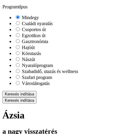
Programtípus
Mindegy
Családi nyaralás
Csoportos út
Egzotikus út
Gasztronómia
Hajóút
Körutazás
Nászút
Nyaralóprogram
Szabadidő, utazás és wellness
Szafari program
Városlátogatás
Keresés indítása
Keresés indítása
Ázsia
a nagy visszatérés