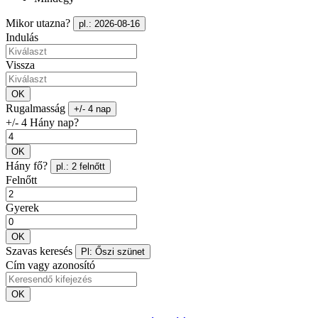
Mikor utazna?
pl.: 2026-08-16
Indulás
Vissza
OK
Rugalmasság
+/- 4 nap
+/- 4 Hány nap?
OK
Hány fő?
pl.: 2 felnőtt
Felnőtt
Gyerek
OK
Szavas keresés
Pl: Őszi szünet
Cím vagy azonosító
OK