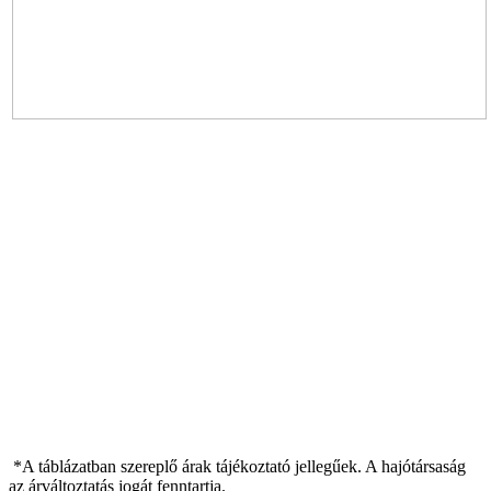
*A táblázatban szereplő árak tájékoztató jellegűek. A hajótársaság
az árváltoztatás jogát fenntartja.