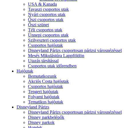
USA & Kanada
Tavaszi csoportos utak
Nyári csoportos utak
Őszi csoportos utak
Őszi szünet
Téli csoportos utak
Ünnepi csoportos utak
Szilveszteri csoportos utak
Csoportos hajóutak
Disneyland Párizs csoportosan párizsi városnézéssel
Mesés Mikulástúra Lappföldön
Utazás társítással
Csoportos utak időrendben
Hajóutak
Bemutatkozunk
Akciós Costa hajóutak
Csoportos hajóutak
Tengeri hajóutak
Folyami hajóutak
Tematikus hajóutak
Disneyland Párizs
Disneyland Párizs csoportosan párizsi városnézéssel
Disney parkbelépők
Disney parkok
Hotelek