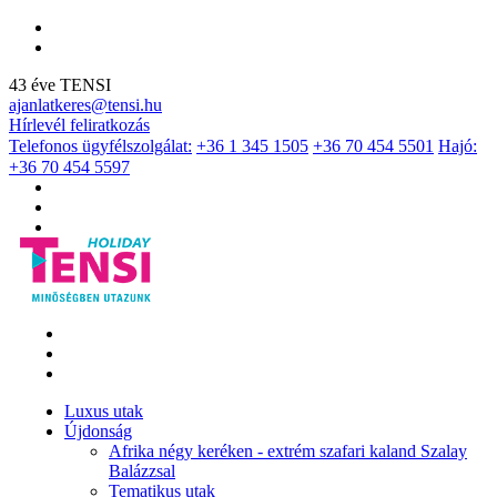
43 éve TENSI
ajanlatkeres@tensi.hu
Hírlevél feliratkozás
Telefonos ügyfélszolgálat:
+36 1 345 1505
+36 70 454 5501
Hajó:
+36 70 454 5597
Luxus utak
Újdonság
Afrika négy keréken - extrém szafari kaland Szalay
Balázzsal
Tematikus utak