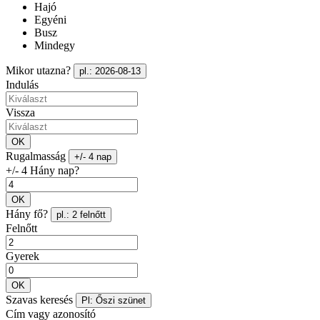
Hajó
Egyéni
Busz
Mindegy
Mikor utazna?
pl.: 2026-08-13
Indulás
Vissza
OK
Rugalmasság
+/- 4 nap
+/- 4 Hány nap?
OK
Hány fő?
pl.: 2 felnőtt
Felnőtt
Gyerek
OK
Szavas keresés
Pl: Őszi szünet
Cím vagy azonosító