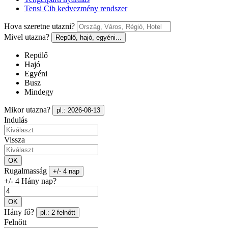
Tensi Cib kedvezmény rendszer
Hova szeretne utazni?
Mivel utazna?
Repülő, hajó, egyéni...
Repülő
Hajó
Egyéni
Busz
Mindegy
Mikor utazna?
pl.: 2026-08-13
Indulás
Vissza
OK
Rugalmasság
+/- 4 nap
+/- 4 Hány nap?
OK
Hány fő?
pl.: 2 felnőtt
Felnőtt