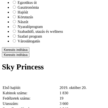
Egzotikus út
Gasztronómia
Hajóút
Körutazás
Nászút
Nyaralóprogram
Szabadidő, utazás és wellness
Szafari program
Városlátogatás
Keresés indítása
Keresés indítása
Sky Princess
Első hajóút:
2019. október 20.
Kabinok száma:
1 830
Fedélzetek száma:
19
Utasszám:
3 660