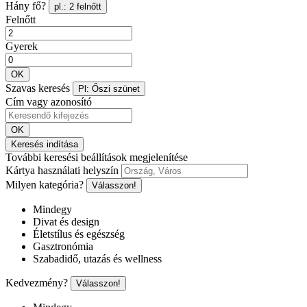
Hány fő?
pl.: 2 felnőtt
Felnőtt
Gyerek
OK
Szavas keresés
Pl: Őszi szünet
Cím vagy azonosító
OK
Keresés indítása
További keresési beállítások megjelenítése
Kártya használati helyszín
Milyen kategória?
Válasszon!
Mindegy
Divat és design
Életstílus és egészség
Gasztronómia
Szabadidő, utazás és wellness
Kedvezmény?
Válasszon!