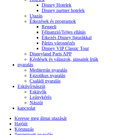
Disney Hotelek
Disney partner hotelek
Utazás
Étkezések és programok
Reggeli
Félpanzió/Teljes ellátás
Étkezés Disney figurákkal
Párizs városnézés
Disney VIP Classic Tour
Disneyland Paris APP
Kérdések és válaszok, utasaink írták
nyaralás
Mediterrán nyaralás
Egzotikus nyaralás
Családi nyaralás
Esküvő/nászút
Esküvők
Leánykérés
Nászút
kapcsolat
Keresse meg álmai utazását
Hajóút
Körutazás
Tengerparti nyaralás