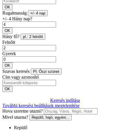
OK
Rugalmasság
+/- 4 nap
+/- 4 Hány nap?
OK
Hány fő?
pl.: 2 felnőtt
Felnőtt
Gyerek
OK
Szavas keresés
Pl: Őszi szünet
Cím vagy azonosító
OK
Keresés indítása
További keresési beállítások megjelenítése
Hova szeretne utazni?
Mivel utazna?
Repülő, hajó, egyéni...
Repülő