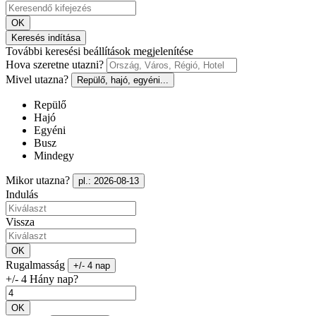
OK
Keresés indítása
További keresési beállítások megjelenítése
Hova szeretne utazni?
Mivel utazna?
Repülő, hajó, egyéni...
Repülő
Hajó
Egyéni
Busz
Mindegy
Mikor utazna?
pl.: 2026-08-13
Indulás
Vissza
OK
Rugalmasság
+/- 4 nap
+/- 4 Hány nap?
OK