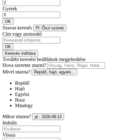
Gyerek
OK
Szavas keresés
Pl: Őszi szünet
Cím vagy azonosító
OK
Keresés indítása
További keresési beállítások megjelenítése
Hova szeretne utazni?
Mivel utazna?
Repülő, hajó, egyéni...
Repülő
Hajó
Egyéni
Busz
Mindegy
Mikor utazna?
pl.: 2026-08-13
Indulás
Vissza