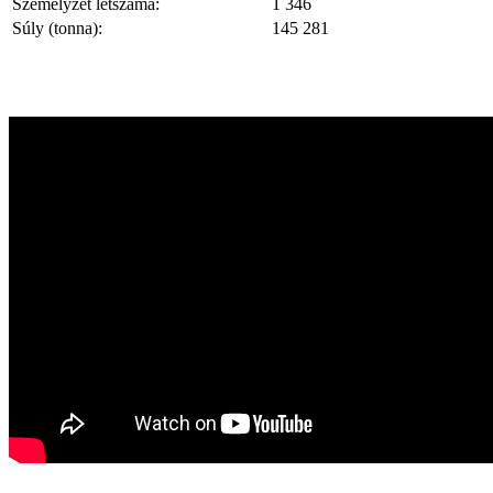
Személyzet létszáma:
1 346
Súly (tonna):
145 281