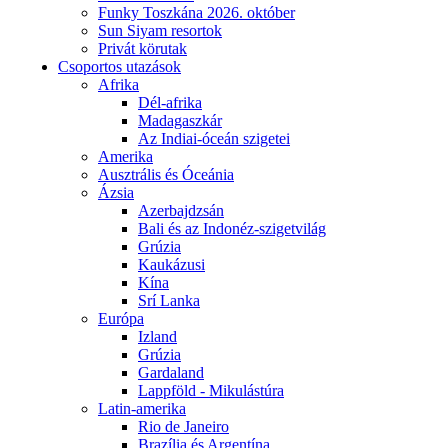
Funky Toszkána 2026. október
Sun Siyam resortok
Privát körutak
Csoportos utazások
Afrika
Dél-afrika
Madagaszkár
Az Indiai-óceán szigetei
Amerika
Ausztrális és Óceánia
Ázsia
Azerbajdzsán
Bali és az Indonéz-szigetvilág
Grúzia
Kaukázusi
Kína
Srí Lanka
Európa
Izland
Grúzia
Gardaland
Lappföld - Mikulástúra
Latin-amerika
Rio de Janeiro
Brazília és Argentína