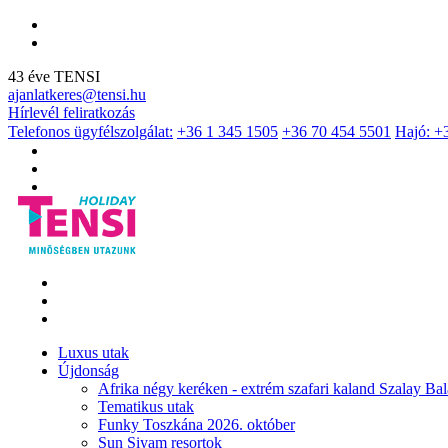
43 éve TENSI
ajanlatkeres@tensi.hu
Hírlevél feliratkozás
Telefonos ügyfélszolgálat:
+36 1 345 1505
+36 70 454 5501
Hajó: +
Luxus utak
Újdonság
Afrika négy keréken - extrém szafari kaland Szalay Bal
Tematikus utak
Funky Toszkána 2026. október
Sun Siyam resortok