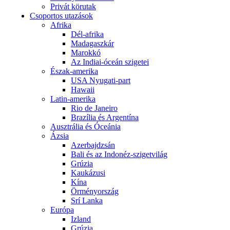
Privát körutak
Csoportos utazások
Afrika
Dél-afrika
Madagaszkár
Marokkó
Az Indiai-óceán szigetei
Észak-amerika
USA Nyugati-part
Hawaii
Latin-amerika
Rio de Janeiro
Brazília és Argentína
Ausztrália és Óceánia
Ázsia
Azerbajdzsán
Bali és az Indonéz-szigetvilág
Grúzia
Kaukázusi
Kína
Örményország
Srí Lanka
Európa
Izland
Grúzia