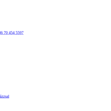
36 70 454 5597
ázzsal