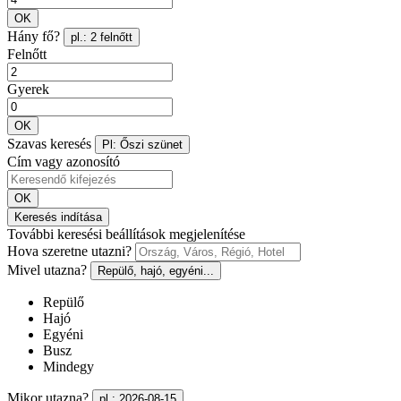
OK
Hány fő?
pl.: 2 felnőtt
Felnőtt
Gyerek
OK
Szavas keresés
Pl: Őszi szünet
Cím vagy azonosító
OK
Keresés indítása
További keresési beállítások megjelenítése
Hova szeretne utazni?
Mivel utazna?
Repülő, hajó, egyéni...
Repülő
Hajó
Egyéni
Busz
Mindegy
Mikor utazna?
pl.: 2026-08-15