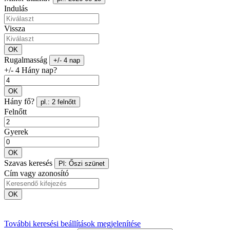
Indulás
Vissza
OK
Rugalmasság
+/- 4 nap
+/- 4 Hány nap?
OK
Hány fő?
pl.: 2 felnőtt
Felnőtt
Gyerek
OK
Szavas keresés
Pl: Őszi szünet
Cím vagy azonosító
OK
További keresési beállítások megjelenítése