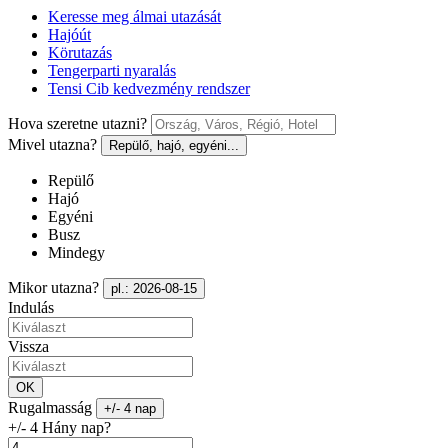
Keresse meg álmai utazását
Hajóút
Körutazás
Tengerparti nyaralás
Tensi Cib kedvezmény rendszer
Hova szeretne utazni?
Mivel utazna?
Repülő, hajó, egyéni...
Repülő
Hajó
Egyéni
Busz
Mindegy
Mikor utazna?
pl.: 2026-08-15
Indulás
Vissza
OK
Rugalmasság
+/- 4 nap
+/- 4 Hány nap?