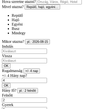
Hova szeretne utazni?
Mivel utazna?
Repülő, hajó, egyéni...
Repülő
Hajó
Egyéni
Busz
Mindegy
Mikor utazna?
pl.: 2026-08-15
Indulás
Vissza
OK
Rugalmasság
+/- 4 nap
+/- 4 Hány nap?
OK
Hány fő?
pl.: 2 felnőtt
Felnőtt
Gyerek