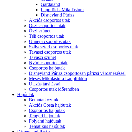
Gardaland
Lappföld - Mikulástúra
Disneyland Párizs
Akciós csoportos utak
Őszi csoportos utak
Őszi szünet
Téli csoportos utak
Ünnepi csoportos utak
Szilveszteri csoportos utak
Tavaszi csoportos utak
Tavaszi szünet
Nyári csoportos utak
Csoportos hajóutak
Disneyland Párizs csoportosan párizsi városnézéssel
Mesés Mikulástúra Lappföldön
Utazás társítással
Csoportos utak időrendben
Hajóutak
Bemutatkozunk
Akciós Costa hajóutak
Csoportos hajóutak
Tengeri hajóutak
Folyami hajóutak
Tematikus hajóutak
Disneyland Párizs