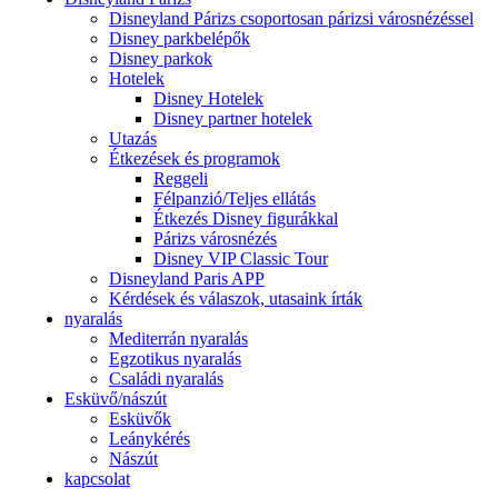
Disneyland Párizs csoportosan párizsi városnézéssel
Disney parkbelépők
Disney parkok
Hotelek
Disney Hotelek
Disney partner hotelek
Utazás
Étkezések és programok
Reggeli
Félpanzió/Teljes ellátás
Étkezés Disney figurákkal
Párizs városnézés
Disney VIP Classic Tour
Disneyland Paris APP
Kérdések és válaszok, utasaink írták
nyaralás
Mediterrán nyaralás
Egzotikus nyaralás
Családi nyaralás
Esküvő/nászút
Esküvők
Leánykérés
Nászút
kapcsolat