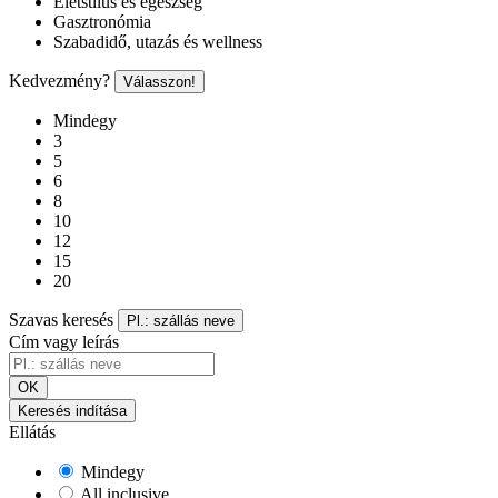
Életstílus és egészség
Gasztronómia
Szabadidő, utazás és wellness
Kedvezmény?
Válasszon!
Mindegy
3
5
6
8
10
12
15
20
Szavas keresés
Pl.: szállás neve
Cím vagy leírás
OK
Keresés indítása
Ellátás
Mindegy
All inclusive