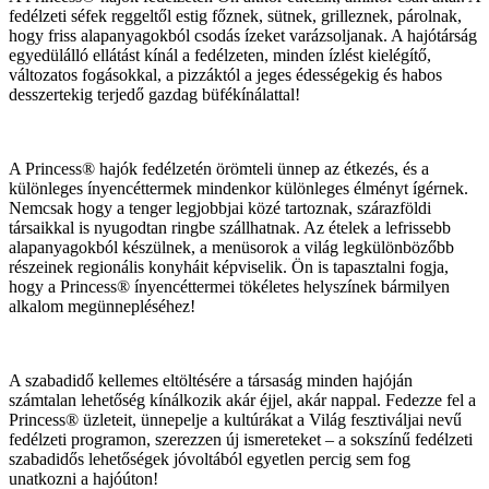
fedélzeti séfek reggeltől estig főznek, sütnek, grilleznek, párolnak,
hogy friss alapanyagokból csodás ízeket varázsoljanak. A hajótárság
egyedülálló ellátást kínál a fedélzeten, minden ízlést kielégítő,
változatos fogásokkal, a pizzáktól a jeges édességekig és habos
desszertekig terjedő gazdag büfékínálattal!
A Princess® hajók fedélzetén örömteli ünnep az étkezés, és a
különleges ínyencéttermek mindenkor különleges élményt ígérnek.
Nemcsak hogy a tenger legjobbjai közé tartoznak, szárazföldi
társaikkal is nyugodtan ringbe szállhatnak. Az ételek a lefrissebb
alapanyagokból készülnek, a menüsorok a világ legkülönbözőbb
részeinek regionális konyháit képviselik. Ön is tapasztalni fogja,
hogy a Princess® ínyencéttermei tökéletes helyszínek bármilyen
alkalom megünnepléséhez!
A szabadidő kellemes eltöltésére a társaság minden hajóján
számtalan lehetőség kínálkozik akár éjjel, akár nappal. Fedezze fel a
Princess® üzleteit, ünnepelje a kultúrákat a Világ fesztiváljai nevű
fedélzeti programon, szerezzen új ismereteket – a sokszínű fedélzeti
szabadidős lehetőségek jóvoltából egyetlen percig sem fog
unatkozni a hajóúton!