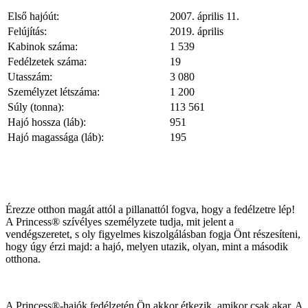
Első hajóút:
2007. április 11.
Felújítás:
2019. április
Kabinok száma:
1 539
Fedélzetek száma:
19
Utasszám:
3 080
Személyzet létszáma:
1 200
Súly (tonna):
113 561
Hajó hossza (láb):
951
Hajó magassága (láb):
195
Érezze otthon magát attól a pillanattól fogva, hogy a fedélzetre lép!
A Princess® szívélyes személyzete tudja, mit jelent a
vendégszeretet, s oly figyelmes kiszolgálásban fogja Önt részesíteni,
hogy úgy érzi majd: a hajó, melyen utazik, olyan, mint a második
otthona.
A Princess®-hajók fedélzetén Ön akkor étkezik, amikor csak akar. A