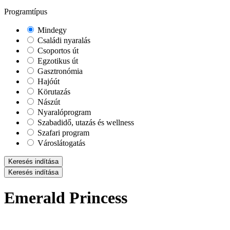
Programtípus
Mindegy
Családi nyaralás
Csoportos út
Egzotikus út
Gasztronómia
Hajóút
Körutazás
Nászút
Nyaralóprogram
Szabadidő, utazás és wellness
Szafari program
Városlátogatás
Keresés indítása
Keresés indítása
Emerald Princess