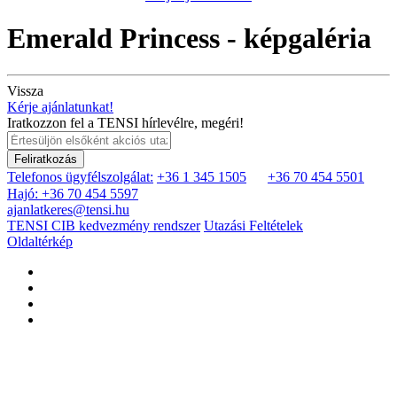
Emerald Princess - képgaléria
Vissza
Kérje ajánlatunkat!
Iratkozzon fel a TENSI hírlevélre, megéri!
Feliratkozás
Telefonos ügyfélszolgálat:
+36 1 345 1505
+36 70 454 5501
Hajó: +36 70 454 5597
ajanlatkeres@tensi.hu
TENSI CIB kedvezmény rendszer
Utazási Feltételek
Oldaltérkép