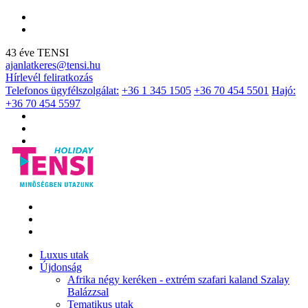
43 éve TENSI
ajanlatkeres@tensi.hu
Hírlevél feliratkozás
Telefonos ügyfélszolgálat:
+36 1 345 1505
+36 70 454 5501
Hajó:
+36 70 454 5597
Luxus utak
Újdonság
Afrika négy keréken - extrém szafari kaland Szalay
Balázzsal
Tematikus utak