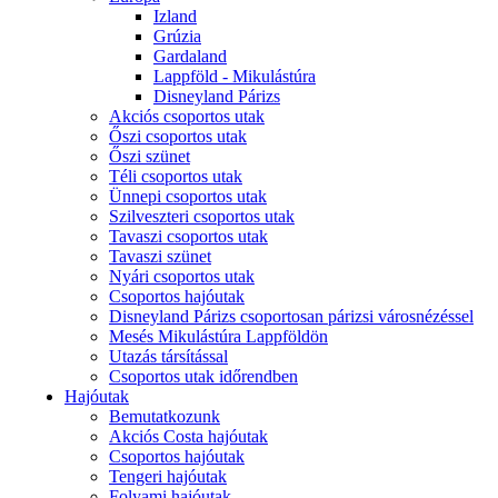
Izland
Grúzia
Gardaland
Lappföld - Mikulástúra
Disneyland Párizs
Akciós csoportos utak
Őszi csoportos utak
Őszi szünet
Téli csoportos utak
Ünnepi csoportos utak
Szilveszteri csoportos utak
Tavaszi csoportos utak
Tavaszi szünet
Nyári csoportos utak
Csoportos hajóutak
Disneyland Párizs csoportosan párizsi városnézéssel
Mesés Mikulástúra Lappföldön
Utazás társítással
Csoportos utak időrendben
Hajóutak
Bemutatkozunk
Akciós Costa hajóutak
Csoportos hajóutak
Tengeri hajóutak
Folyami hajóutak