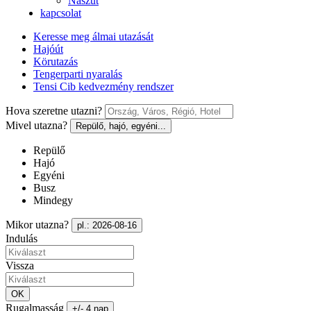
Nászút
kapcsolat
Keresse meg álmai utazását
Hajóút
Körutazás
Tengerparti nyaralás
Tensi Cib kedvezmény rendszer
Hova szeretne utazni?
Mivel utazna?
Repülő, hajó, egyéni...
Repülő
Hajó
Egyéni
Busz
Mindegy
Mikor utazna?
pl.: 2026-08-16
Indulás
Vissza
OK
Rugalmasság
+/- 4 nap