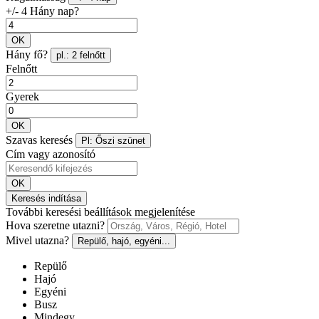
+/- 4 Hány nap?
OK
Hány fő?
pl.: 2 felnőtt
Felnőtt
Gyerek
OK
Szavas keresés
Pl: Őszi szünet
Cím vagy azonosító
OK
Keresés indítása
További keresési beállítások megjelenítése
Hova szeretne utazni?
Mivel utazna?
Repülő, hajó, egyéni...
Repülő
Hajó
Egyéni
Busz
Mindegy