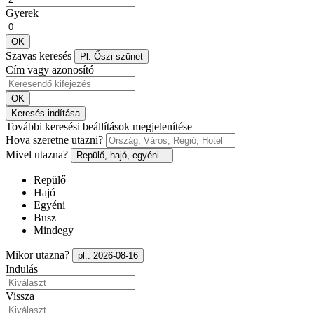
Gyerek
OK
Szavas keresés
Pl: Őszi szünet
Cím vagy azonosító
OK
Keresés indítása
További keresési beállítások megjelenítése
Hova szeretne utazni?
Mivel utazna?
Repülő, hajó, egyéni...
Repülő
Hajó
Egyéni
Busz
Mindegy
Mikor utazna?
pl.: 2026-08-16
Indulás
Vissza