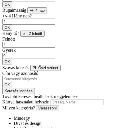
OK
Rugalmasság
+/- 4 nap
+/- 4 Hány nap?
OK
Hány fő?
pl.: 2 felnőtt
Felnőtt
Gyerek
OK
Szavas keresés
Pl: Őszi szünet
Cím vagy azonosító
OK
Keresés indítása
További keresési beállítások megjelenítése
Kártya használati helyszín
Milyen kategória?
Válasszon!
Mindegy
Divat és design