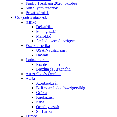
Funky Toszkána 2026. október
Sun Siyam resortok
Privát körutak
Csoportos utazások
Afrika
Dél-afrika
Madagaszkár
Marokkó
Az Indiai-óceán szigetei
Észak-amerika
USA Nyugati-part
Hawaii
Latin-amerika
Rio de Janeiro
Brazília és Argentína
Ausztrália és Óceánia
Ázsia
Azerbajdzsán
Bali és az Indonéz-szigetvilág
Grúzia
Kaukázusi
Kína
Örményország
Srí Lanka
Európa