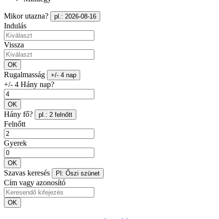
Mikor utazna?
pl.: 2026-08-16
Indulás
Vissza
OK
Rugalmasság
+/- 4 nap
+/- 4 Hány nap?
OK
Hány fő?
pl.: 2 felnőtt
Felnőtt
Gyerek
OK
Szavas keresés
Pl: Őszi szünet
Cím vagy azonosító
OK