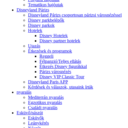
Tematikus hajóutak
Disneyland Párizs
Disneyland Párizs csoportosan párizsi városnézéssel
Disney parkbelépők
Disney parkok
Hotelek
Disney Hotelek
Disney partner hotelek
Utazás
Étkezések és programok
Reggeli
Félpanzió/Teljes ellátás
Étkezés Disney figurákkal
Párizs városnézés
Disney VIP Classic Tour
Disneyland Paris APP
Kérdések és válaszok, utasaink írták
nyaralás
Mediterrán nyaralás
Egzotikus nyaralás
Családi nyaralás
Esküvő/nászút
Esküvők
Leánykérés