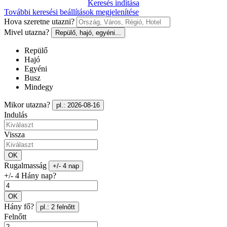
Keresés indítása
További keresési beállítások megjelenítése
Hova szeretne utazni?
Mivel utazna?
Repülő, hajó, egyéni...
Repülő
Hajó
Egyéni
Busz
Mindegy
Mikor utazna?
pl.: 2026-08-16
Indulás
Vissza
OK
Rugalmasság
+/- 4 nap
+/- 4 Hány nap?
OK
Hány fő?
pl.: 2 felnőtt
Felnőtt