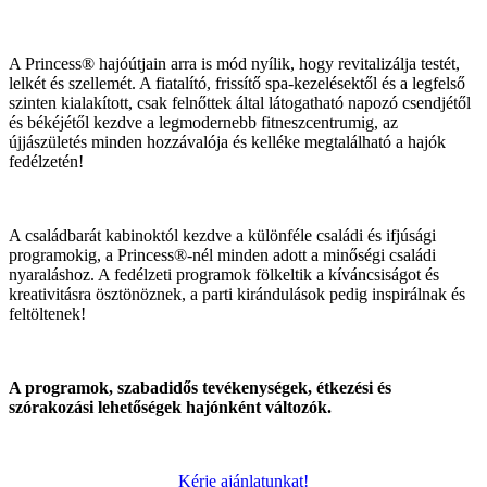
A Princess® hajóútjain arra is mód nyílik, hogy revitalizálja testét,
lelkét és szellemét. A fiatalító, frissítő spa-kezelésektől és a legfelső
szinten kialakított, csak felnőttek által látogatható napozó csendjétől
és békéjétől kezdve a legmodernebb fitneszcentrumig, az
újjászületés minden hozzávalója és kelléke megtalálható a hajók
fedélzetén!
A családbarát kabinoktól kezdve a különféle családi és ifjúsági
programokig, a Princess®-nél minden adott a minőségi családi
nyaraláshoz. A fedélzeti programok fölkeltik a kíváncsiságot és
kreativitásra ösztönöznek, a parti kirándulások pedig inspirálnak és
feltöltenek!
A programok, szabadidős tevékenységek, étkezési és
szórakozási lehetőségek hajónként változók.
Kérje ajánlatunkat!