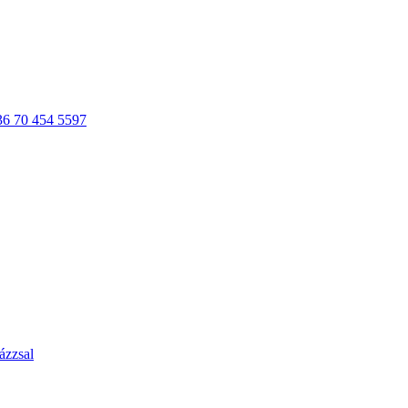
36 70 454 5597
ázzsal