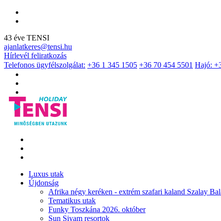
43 éve TENSI
ajanlatkeres@tensi.hu
Hírlevél feliratkozás
Telefonos ügyfélszolgálat:
+36 1 345 1505
+36 70 454 5501
Hajó: +
Luxus utak
Újdonság
Afrika négy keréken - extrém szafari kaland Szalay Bal
Tematikus utak
Funky Toszkána 2026. október
Sun Siyam resortok