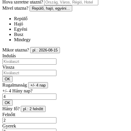
Hova szeretne utazni?
Mivel utazna?
Repülő, hajó, egyéni...
Repülő
Hajó
Egyéni
Busz
Mindegy
Mikor utazna?
pl.: 2026-08-15
Indulás
Vissza
OK
Rugalmasság
+/- 4 nap
+/- 4 Hány nap?
OK
Hány fő?
pl.: 2 felnőtt
Felnőtt
Gyerek