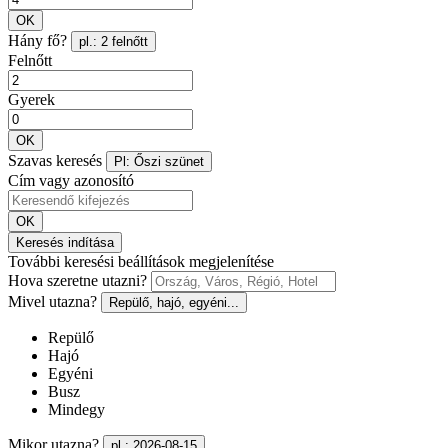
OK
Hány fő?
pl.: 2 felnőtt
Felnőtt
Gyerek
OK
Szavas keresés
Pl: Őszi szünet
Cím vagy azonosító
OK
Keresés indítása
További keresési beállítások megjelenítése
Hova szeretne utazni?
Mivel utazna?
Repülő, hajó, egyéni...
Repülő
Hajó
Egyéni
Busz
Mindegy
Mikor utazna?
pl.: 2026-08-15