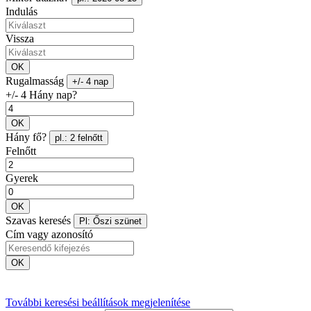
Indulás
Vissza
OK
Rugalmasság
+/- 4 nap
+/- 4 Hány nap?
OK
Hány fő?
pl.: 2 felnőtt
Felnőtt
Gyerek
OK
Szavas keresés
Pl: Őszi szünet
Cím vagy azonosító
OK
További keresési beállítások megjelenítése