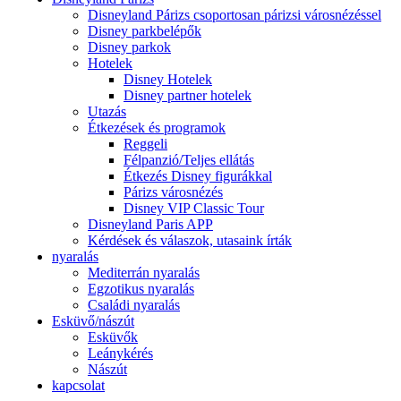
Disneyland Párizs csoportosan párizsi városnézéssel
Disney parkbelépők
Disney parkok
Hotelek
Disney Hotelek
Disney partner hotelek
Utazás
Étkezések és programok
Reggeli
Félpanzió/Teljes ellátás
Étkezés Disney figurákkal
Párizs városnézés
Disney VIP Classic Tour
Disneyland Paris APP
Kérdések és válaszok, utasaink írták
nyaralás
Mediterrán nyaralás
Egzotikus nyaralás
Családi nyaralás
Esküvő/nászút
Esküvők
Leánykérés
Nászút
kapcsolat