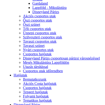
Gardaland
Lappföld - Mikulástúra
Disneyland Párizs
Akciós csoportos utak
Őszi csoportos utak
Őszi szünet
Téli csoportos utak
Ünnepi csoportos utak
Szilveszteri csoportos utak
Tavaszi csoportos utak
Tavaszi szünet
Nyári csoportos utak
Csoportos hajóutak
Disneyland Párizs csoportosan párizsi városnézéssel
Mesés Mikulástúra Lappföldön
Utazás társítással
Csoportos utak időrendben
Hajóutak
Bemutatkozunk
Akciós Costa hajóutak
Csoportos hajóutak
Tengeri hajóutak
Folyami hajóutak
Tematikus hajóutak
Disneyland Párizs