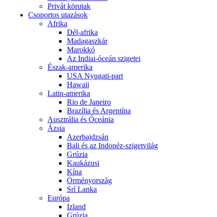
Privát körutak
Csoportos utazások
Afrika
Dél-afrika
Madagaszkár
Marokkó
Az Indiai-óceán szigetei
Észak-amerika
USA Nyugati-part
Hawaii
Latin-amerika
Rio de Janeiro
Brazília és Argentína
Ausztrália és Óceánia
Ázsia
Azerbajdzsán
Bali és az Indonéz-szigetvilág
Grúzia
Kaukázusi
Kína
Örményország
Srí Lanka
Európa
Izland
Grúzia