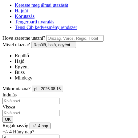
Keresse meg álmai utazását
Hajóút
Körutazás
Tengerparti nyaralás
Tensi Cib kedvezmény rendszer
Hova szeretne utazni?
Mivel utazna?
Repülő, hajó, egyéni...
Repülő
Hajó
Egyéni
Busz
Mindegy
Mikor utazna?
pl.: 2026-08-15
Indulás
Vissza
OK
Rugalmasság
+/- 4 nap
+/- 4 Hány nap?