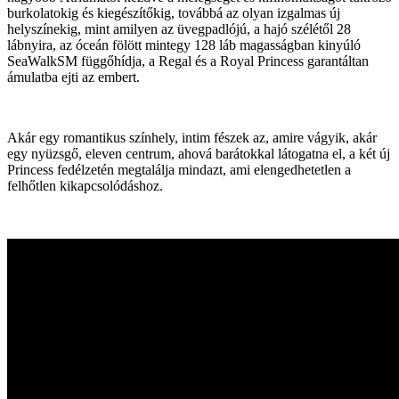
burkolatokig és kiegészítőkig, továbbá az olyan izgalmas új
helyszínekig, mint amilyen az üvegpadlójú, a hajó szélétől 28
lábnyira, az óceán fölött mintegy 128 láb magasságban kinyúló
SeaWalkSM függőhídja, a Regal és a Royal Princess garantáltan
ámulatba ejti az embert.
Akár egy romantikus színhely, intim fészek az, amire vágyik, akár
egy nyüzsgő, eleven centrum, ahová barátokkal látogatna el, a két új
Princess fedélzetén megtalálja mindazt, ami elengedhetetlen a
felhőtlen kikapcsolódáshoz.