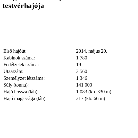
testvérhajója
Első hajóút:
2014. május 20.
Kabinok száma:
1 780
Fedélzetek száma:
19
Utasszám:
3 560
Személyzet létszáma:
1 346
Súly (tonna):
141 000
Hajó hossza (láb):
1 083 (kb. 330 m)
Hajó magassága (láb):
217 (kb. 66 m)