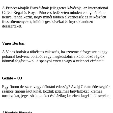
A Princess-hajók Piazzájának jellegzetes kávézója, az International
Café a Regal és Royal Princess fedélzetén minden eddiginél több
hellyel rendelkezik, hogy minél többen élvezhessék az itt készített
friss süteményeket, különleges kávékat és ínycsiklandozó
desszerteket.
Vines Borbár
A Vines borbár a tökéletes választás, ha szeretne elfogyasztani egy
pohárral kedvenc borából vagy megkóstolná a különböző régiók
könnyű fogásait – pl. a spanyol
tapas
t vagy a velencei
cichetti
t.
Gelato – ÚJ
Egy finom desszert vagy délutáni édesség? Az új Gelato édességbár
számos finomságot kínál, köztük izgalmas fagylaltokat, krémes
turmixokat, jeges shake-keket és házilag készített fagylalttölcséreket.
Alfredo’s Pizzeria