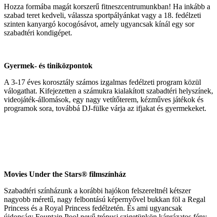
Hozza formába magát korszerű fitneszcentrumunkban! Ha inkább a
szabad teret kedveli, válassza sportpályánkat vagy a 18. fedélzeti
szinten kanyargó kocogósávot, amely ugyancsak kínál egy sor
szabadtéri kondigépet.
Gyermek- és tiniközpontok
A 3-17 éves korosztály számos izgalmas fedélzeti program közül
válogathat. Kifejezetten a számukra kialakított szabadtéri helyszínek,
videojáték-állomások, egy nagy vetítőterem, kézműves játékok és
programok sora, továbbá DJ-fülke várja az ifjakat és gyermekeket.
Movies Under the Stars® filmszínház
Szabadtéri színházunk a korábbi hajókon felszereltnél kétszer
nagyobb méretű, nagy felbontású képernyővel bukkan föl a Regal
Princess és a Royal Princess fedélzetén. És ami ugyancsak
újdonság: Fountain Pool nevű trópusi szigetünkön káprázatos fény-