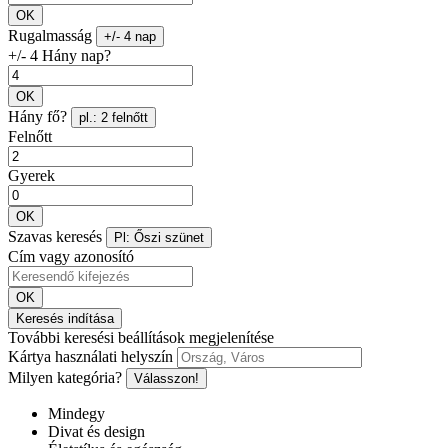
OK
Rugalmasság
+/- 4 nap
+/- 4 Hány nap?
OK
Hány fő?
pl.: 2 felnőtt
Felnőtt
Gyerek
OK
Szavas keresés
Pl: Őszi szünet
Cím vagy azonosító
OK
Keresés indítása
További keresési beállítások megjelenítése
Kártya használati helyszín
Milyen kategória?
Válasszon!
Mindegy
Divat és design