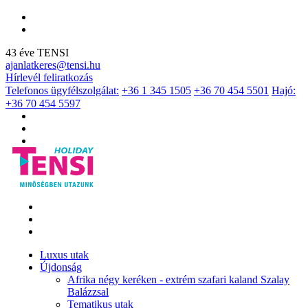
43 éve TENSI
ajanlatkeres@tensi.hu
Hírlevél feliratkozás
Telefonos ügyfélszolgálat:
+36 1 345 1505
+36 70 454 5501
Hajó:
+36 70 454 5597
Luxus utak
Újdonság
Afrika négy keréken - extrém szafari kaland Szalay
Balázzsal
Tematikus utak