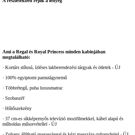
A részletekben rejlik a lényeg
Ami a Regal és Royal Princess minden kabinjában
megtalálható:
· Kortárs stílusú, ízléses lakberendezési tárgyak és ötletek - ÚJ
· 100% egyiptomi pamutágynemű
· Többrétegű, puha luxusmatrac
· Szobaszéf
· Hűtőszekrény
· 37 cm-es síkképernyős televízió mozifilmekkel, kábel alapú és
műholdas műsorvétellel - ÚJ
· Zuhany állítható magassággal és kézi masszázs-zuhanyfejjel - ÚJ