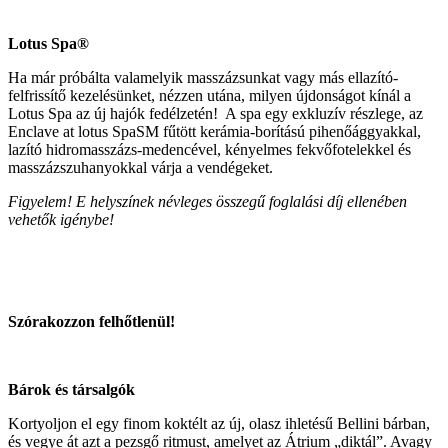
Lotus Spa®
Ha már próbálta valamelyik masszázsunkat vagy más ellazító-
felfrissítő kezelésünket, nézzen utána, milyen újdonságot kínál a
Lotus Spa az új hajók fedélzetén! A spa egy exkluzív részlege, az
Enclave at lotus SpaSM fűtött kerámia-borítású pihenőággyakkal,
lazító hidromasszázs-medencével, kényelmes fekvőfotelekkel és
masszázszuhanyokkal várja a vendégeket.
Figyelem! E helyszínek névleges összegű foglalási díj ellenében
vehetők igénybe!
Szórakozzon felhőtlenül!
Bárok és társalgók
Kortyoljon el egy finom koktélt az új, olasz ihletésű Bellini bárban,
és vegye át azt a pezsgő ritmust, amelyet az Átrium „diktál”. Avagy