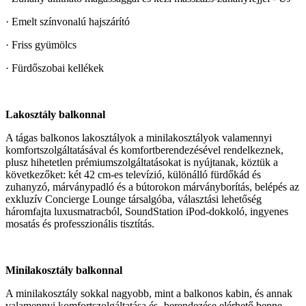
· Emelt színvonalú hajszárító
· Friss gyümölcs
· Fürdőszobai kellékek
Lakosztály balkonnal
A tágas balkonos lakosztályok a minilakosztályok valamennyi
komfortszolgáltatásával és komfortberendezésével rendelkeznek,
plusz hihetetlen prémiumszolgáltatásokat is nyújtanak, köztük a
következőket: két 42 cm-es televízió, különálló fürdőkád és
zuhanyzó, márványpadló és a bútorokon márványborítás, belépés az
exkluzív Concierge Lounge társalgóba, választási lehetőség
háromfajta luxusmatracból, SoundStation iPod-dokkoló, ingyenes
mosatás és professzionális tisztítás.
Minilakosztály balkonnal
A minilakosztály sokkal nagyobb, mint a balkonos kabin, és annak
valamennyi komfortszolgáltatása és -berendezése elérhető benne,