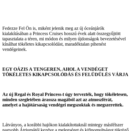
Fedezze Fel Ön is, miként jelenik meg az új óceánjárók
kialakításában a Princess Cruises hosszú évek alatt összegyűjtött
tapasztalata a téren, mi módon és milyen újdonságok bevezetésével
kínálhat tökéletes kikapcsolódást, maradéktalan pihenést
vendégeinek.
EGY OÁZIS A TENGEREN, AHOL A VENDÉGET
TÖKÉLETES KIKAPCSOLÓDÁS ÉS FELÜDÜLÉS VÁRJA
Az új Regal és Royal Princess-t úgy tervezték, hogy tökéletesen,
minden szegletében árassza magából azt az atmoszférát,
amelyet a hajótársaság vendégei megszoktak és megszerettek.
Látványos, a korábbi hajókon kialakítottaknál mintegy másfélszer
nagyobb Átriumától kezdve a melegséget és kifinomultságot tükröző