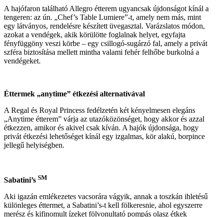
A hajófaron található Allegro étterem ugyancsak újdonságot kínál a
tengeren: az ún. „Chef’s Table Lumiere”-t, amely nem más, mint
egy látványos, rendelésre készített üvegasztal. Varázslatos módon,
azokat a vendégek, akik körülötte foglalnak helyet, egyfajta
fényfüggöny veszi körbe – egy csillogó-sugárzó fal, amely a privát
szféra biztosítása mellett mintha valami fehér felhőbe burkolná a
vendégeket.
Éttermek „anytime” étkezési alternatívával
A Regal és Royal Princess fedélzetén két kényelmesen elegáns
„Anytime étterem” várja az utazóközönséget, hogy akkor és azzal
étkezzen, amikor és akivel csak kíván. A hajók újdonsága, hogy
privát étkezési lehetőséget kínál egy izgalmas, kör alakú, borpince
jellegű helyiségben.
SM
Sabatini’s
Aki igazán emlékezetes vacsorára vágyik, annak a toszkán ihletésű
különleges éttermet, a Sabatini’s-t kell fölkeresnie, ahol egyszerre
merész és kifinomult ízeket fölvonultató pompás olasz étkek