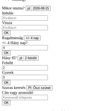
Mikor utazna?
pl.: 2026-08-15
Indulás
Vissza
OK
Rugalmasság
+/- 4 nap
+/- 4 Hány nap?
OK
Hány fő?
pl.: 2 felnőtt
Felnőtt
Gyerek
OK
Szavas keresés
Pl: Őszi szünet
Cím vagy azonosító
OK