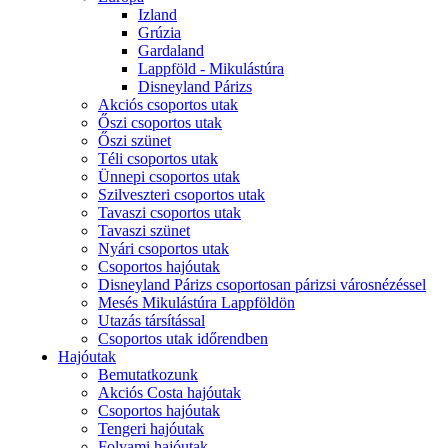
Izland
Grúzia
Gardaland
Lappföld - Mikulástúra
Disneyland Párizs
Akciós csoportos utak
Őszi csoportos utak
Őszi szünet
Téli csoportos utak
Ünnepi csoportos utak
Szilveszteri csoportos utak
Tavaszi csoportos utak
Tavaszi szünet
Nyári csoportos utak
Csoportos hajóutak
Disneyland Párizs csoportosan párizsi városnézéssel
Mesés Mikulástúra Lappföldön
Utazás társítással
Csoportos utak időrendben
Hajóutak
Bemutatkozunk
Akciós Costa hajóutak
Csoportos hajóutak
Tengeri hajóutak
Folyami hajóutak