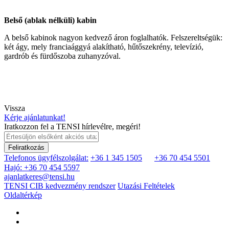
Belső (ablak nélküli) kabin
A belső kabinok nagyon kedvező áron foglalhatók. Felszereltségük:
két ágy, mely franciaággyá alakítható, hűtőszekrény, televízió,
gardrób és fürdőszoba zuhanyzóval.
Vissza
Kérje ajánlatunkat!
Iratkozzon fel a TENSI hírlevélre, megéri!
Feliratkozás
Telefonos ügyfélszolgálat:
+36 1 345 1505
+36 70 454 5501
Hajó: +36 70 454 5597
ajanlatkeres@tensi.hu
TENSI CIB kedvezmény rendszer
Utazási Feltételek
Oldaltérkép