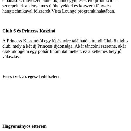
előadások, művészeti aukciók, táncegyüttesek élő produkciói –
szerepelnek a kényelmes ülőhelyekkel és korszerű fény- és
hangtechnikával fölszerelt Vista Lounge programkínálatában.
Club 6 és Princess Kaszinó
A Princess Kaszinótól egy lépésnyire található a trendi Club 6 night-
club, mely a két új Princess újdonsága. Akár táncolni szeretne, akár
csak üldögélni egy pohár finom ital mellett, ez a kellemes hely jó
választás.
Friss ízek az egész fedélzeten
Hagyományos étterem