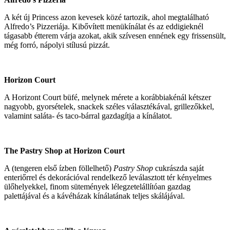
A két új Princess azon kevesek közé tartozik, ahol megtalálható
Alfredo’s Pizzeriája. Kibővített menükínálat és az eddigieknél
tágasabb étterem várja azokat, akik szívesen ennének egy frissensült,
még forró, nápolyi stílusú pizzát.
Horizon Court
A Horizont Court büfé, melynek mérete a korábbiakénál kétszer
nagyobb, gyorsételek, snackek széles választékával, grillezőkkel,
valamint saláta- és taco-bárral gazdagítja a kínálatot.
The Pastry Shop at Horizon Court
A (tengeren első ízben föllelhető)
Pastry Shop
cukrászda saját
enteriőrrel és dekorációval rendelkező leválasztott tér kényelmes
ülőhelyekkel, finom sütemények lélegzetelállítóan gazdag
palettájával és a kávéházak kínálatának teljes skálájával.