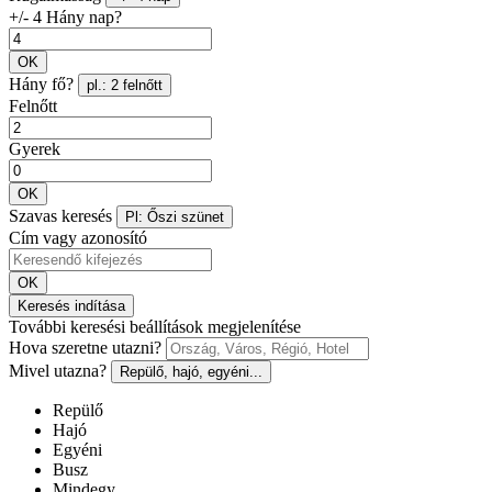
+/- 4 Hány nap?
OK
Hány fő?
pl.: 2 felnőtt
Felnőtt
Gyerek
OK
Szavas keresés
Pl: Őszi szünet
Cím vagy azonosító
OK
Keresés indítása
További keresési beállítások megjelenítése
Hova szeretne utazni?
Mivel utazna?
Repülő, hajó, egyéni...
Repülő
Hajó
Egyéni
Busz
Mindegy