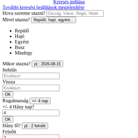
Keresés indítása
További keresési beállítások megjelenítése
Hova szeretne utazni?
Mivel utazna?
Repülő, hajó, egyéni...
Repülő
Hajó
Egyéni
Busz
Mindegy
Mikor utazna?
pl.: 2026-08-15
Indulás
Vissza
OK
Rugalmasság
+/- 4 nap
+/- 4 Hány nap?
OK
Hány fő?
pl.: 2 felnőtt
Felnőtt