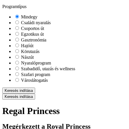
Programtípus
Mindegy
Családi nyaralás
Csoportos út
Egzotikus út
Gasztronómia
Hajóút
Körutazás
Nászút
Nyaralóprogram
Szabadidő, utazás és wellness
Szafari program
Városlátogatás
Keresés indítása
Keresés indítása
Regal Princess
Megérkezett a Royal Princess