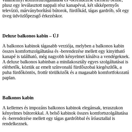
plusz egy leválasztott nappali rész kanapéval, két síkképernyős
televízió, márványborítású bútorok, fürdőkád, tágas gardrób, sőt egy
üveg üdvözlőpezsgő érkezéskor.
Deluxe balkonos kabin – ÚJ
A balkonos kabinok tágasabb verziója, melyben a balkonos kabin
összes komfortszolgáltatása és -berendezése mellett egy kinyitható
kanapé is található, még nagyobb kényelmet kínálva a vendégeknek.
A deluxe balkonos kabinban a minilakosztály egyes szolgáltatásai is
elérhetők, köztük az emelt színvonalú fürdőszobai kiegészítők, a
puha fürdőköntös, frottír törülközők és a magasabb komfortfokozatú
paplan.
Balkonos kabin
A kellemes és impozáns balkonos kabinok elegánsak, teraszukon
kényelmes bútorokkal. A belső kabinok összes komfortszolgáltatása
és -berendezése mellett egy tágas gardróbbal és íróasztallal is
rendelkeznek.