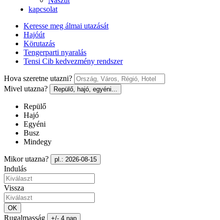
Nászút
kapcsolat
Keresse meg álmai utazását
Hajóút
Körutazás
Tengerparti nyaralás
Tensi Cib kedvezmény rendszer
Hova szeretne utazni?
Mivel utazna?
Repülő, hajó, egyéni...
Repülő
Hajó
Egyéni
Busz
Mindegy
Mikor utazna?
pl.: 2026-08-15
Indulás
Vissza
OK
Rugalmasság
+/- 4 nap