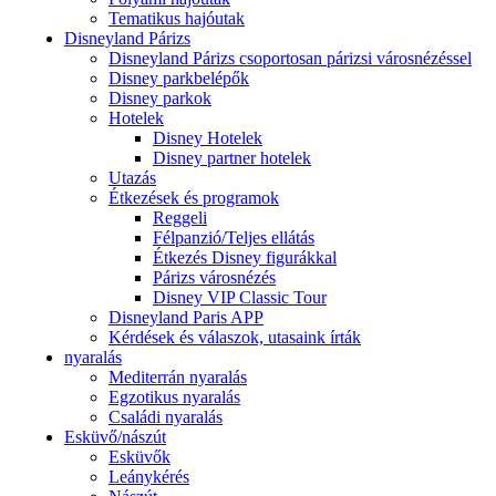
Tematikus hajóutak
Disneyland Párizs
Disneyland Párizs csoportosan párizsi városnézéssel
Disney parkbelépők
Disney parkok
Hotelek
Disney Hotelek
Disney partner hotelek
Utazás
Étkezések és programok
Reggeli
Félpanzió/Teljes ellátás
Étkezés Disney figurákkal
Párizs városnézés
Disney VIP Classic Tour
Disneyland Paris APP
Kérdések és válaszok, utasaink írták
nyaralás
Mediterrán nyaralás
Egzotikus nyaralás
Családi nyaralás
Esküvő/nászút
Esküvők
Leánykérés