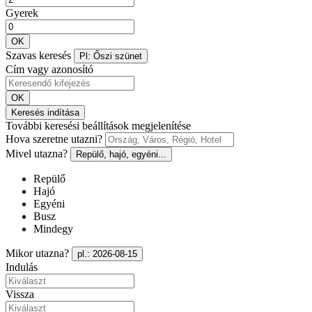
Gyerek
OK
Szavas keresés
Pl: Őszi szünet
Cím vagy azonosító
OK
Keresés indítása
További keresési beállítások megjelenítése
Hova szeretne utazni?
Mivel utazna?
Repülő, hajó, egyéni...
Repülő
Hajó
Egyéni
Busz
Mindegy
Mikor utazna?
pl.: 2026-08-15
Indulás
Vissza