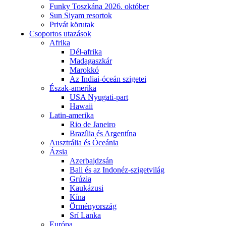
Funky Toszkána 2026. október
Sun Siyam resortok
Privát körutak
Csoportos utazások
Afrika
Dél-afrika
Madagaszkár
Marokkó
Az Indiai-óceán szigetei
Észak-amerika
USA Nyugati-part
Hawaii
Latin-amerika
Rio de Janeiro
Brazília és Argentína
Ausztrália és Óceánia
Ázsia
Azerbajdzsán
Bali és az Indonéz-szigetvilág
Grúzia
Kaukázusi
Kína
Örményország
Srí Lanka
Európa