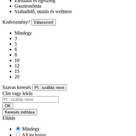
Életstílus és egészség
Gasztronómia
Szabadidő, utazás és wellness
Kedvezmény?
Válasszon!
Mindegy
3
5
6
8
10
12
15
20
Szavas keresés
Pl.: szállás neve
Cím vagy leírás
OK
Keresés indítása
Ellátás
Mindegy
All inclusive