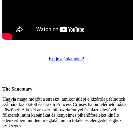
Kérje ajánlatunkat!
The Sanctuary
Hagyja maga mögött a stresszt, amikor átlépi e kizárólag felnőttek
számára kialakított és csak a Princess Cruises hajóin elérhető oázis
küszöbét! A békét árasztó, hűtőszekrénnyel és plazmatévével
fölszerelt intim kabánákat és kényelmes pihenőfoteleket kínáló
édenkertben mindent megtalál, ami a tökéletes elengedettséghez
szükséges.