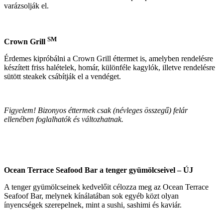
varázsolják el.
SM
Crown Grill
Érdemes kipróbálni a Crown Grill éttermet is, amelyben rendelésre
készített friss halételek, homár, különféle kagylók, illetve rendelésre
sütött steakek csábítják el a vendéget.
Figyelem! Bizonyos éttermek csak (névleges összegű) felár
ellenében foglalhatók és változhatnak.
Ocean Terrace Seafood Bar a tenger gyümölcseivel – ÚJ
A tenger gyümölcseinek kedvelőit célozza meg az Ocean Terrace
Seafoof Bar, melynek kínálatában sok egyéb közt olyan
ínyencségek szerepelnek, mint a sushi, sashimi és kaviár.