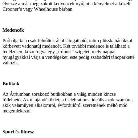
élvezze a már megszokott kedvencek nyújtotta kényelmet a közeli
Crooner’s vagy Wheelhouse bárban.
Medencék
Próbálja ki a csak felnőttek által látogatható, intim plüsskabánákkal
körbevett vadonatúj medencét. Két további medence is található a
fedélzeten, közrefogva egy „trópusi” szigetet, mely nappal
nyugágyakkal várja a vendégeket, este pedig szabadtéri táncparketté
változik.
Butikok
Az Átriumban sorakozó butikokban a világ minden kincse
föllelhető. Az új ajándéküzlet, a Celebrations, ideális azok számára,
akik valamilyen alkalomról, évfordulóról szeretnének méltó mód
megemlékezni.
Sport és fitnesz