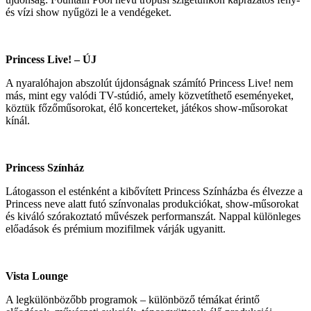
és vízi show nyűgözi le a vendégeket.
Princess Live! – ÚJ
A nyaralóhajon abszolút újdonságnak számító Princess Live! nem
más, mint egy valódi TV-stúdió, amely közvetíthető eseményeket,
köztük főzőműsorokat, élő koncerteket, játékos show-műsorokat
kínál.
Princess Színház
Látogasson el esténként a kibővített Princess Színházba és élvezze a
Princess neve alatt futó színvonalas produkciókat, show-műsorokat
és kiváló szórakoztató művészek performanszát. Nappal különleges
előadások és prémium mozifilmek várják ugyanitt.
Vista Lounge
A legkülönbözőbb programok – különböző témákat érintő