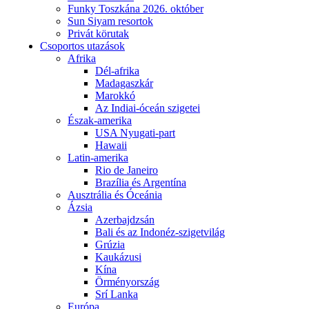
Funky Toszkána 2026. október
Sun Siyam resortok
Privát körutak
Csoportos utazások
Afrika
Dél-afrika
Madagaszkár
Marokkó
Az Indiai-óceán szigetei
Észak-amerika
USA Nyugati-part
Hawaii
Latin-amerika
Rio de Janeiro
Brazília és Argentína
Ausztrália és Óceánia
Ázsia
Azerbajdzsán
Bali és az Indonéz-szigetvilág
Grúzia
Kaukázusi
Kína
Örményország
Srí Lanka
Európa