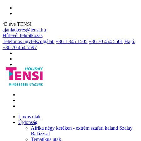
43 éve TENSI
ajanlatkeres@tensi.hu
Hírlevél feliratkozás
Telefonos ügyfélszolgálat:
+36 1 345 1505
+36 70 454 5501
Hajó:
+36 70 454 5597
Luxus utak
Újdonság
Afrika négy keréken - extrém szafari kaland Szalay
Balázzsal
Tematikus utak