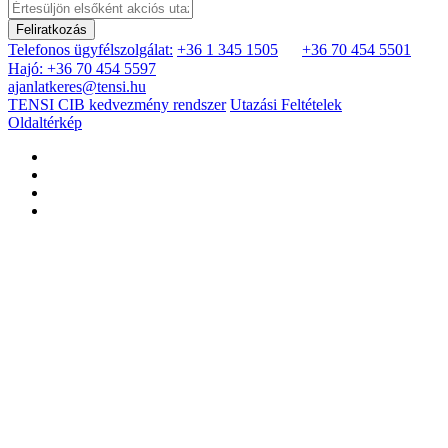
Feliratkozás
Telefonos ügyfélszolgálat:
+36 1 345 1505
+36 70 454 5501
Hajó: +36 70 454 5597
ajanlatkeres@tensi.hu
TENSI CIB kedvezmény rendszer
Utazási Feltételek
Oldaltérkép