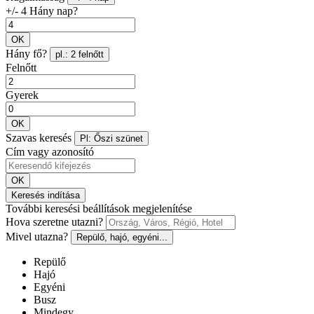
+/- 4 Hány nap?
OK
Hány fő?
pl.: 2 felnőtt
Felnőtt
Gyerek
OK
Szavas keresés
Pl: Őszi szünet
Cím vagy azonosító
OK
Keresés indítása
További keresési beállítások megjelenítése
Hova szeretne utazni?
Mivel utazna?
Repülő, hajó, egyéni...
Repülő
Hajó
Egyéni
Busz
Mindegy