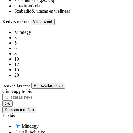
Életstílus és egészség
Gasztronómia
Szabadidő, utazás és wellness
Kedvezmény?
Válasszon!
Mindegy
3
5
6
8
10
12
15
20
Szavas keresés
Pl.: szállás neve
Cím vagy leírás
OK
Keresés indítása
Ellátás
Mindegy
All inclusive