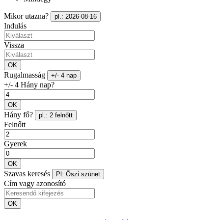
Mikor utazna?
pl.: 2026-08-16
Indulás
Vissza
OK
Rugalmasság
+/- 4 nap
+/- 4 Hány nap?
OK
Hány fő?
pl.: 2 felnőtt
Felnőtt
Gyerek
OK
Szavas keresés
Pl: Őszi szünet
Cím vagy azonosító
OK