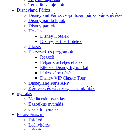
Tematikus hajóutak
Disneyland Párizs
Disneyland Párizs csoportosan párizsi városnézéssel
Disney parkbelépők
Disney parkok
Hotelek
Disney Hotelek
Disney partner hotelek
Utazás
Étkezések és programok
Reggeli
Félpanzió/Teljes ellátás
Étkezés Disney figurákkal
Párizs városnézés
Disney VIP Classic Tour
Disneyland Paris APP
Kérdések és válaszok, utasaink írták
nyaralás
Mediterrán nyaralás
Egzotikus nyaralás
Családi nyaralás
Esküvő/nászút
Esküvők
Leánykérés