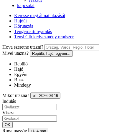
Nászút
kapcsolat
Keresse meg álmai utazását
Hajóút
Körutazás
Tengerparti nyaralás
Tensi Cib kedvezmény rendszer
Hova szeretne utazni?
Mivel utazna?
Repülő, hajó, egyéni...
Repülő
Hajó
Egyéni
Busz
Mindegy
Mikor utazna?
pl.: 2026-08-16
Indulás
Vissza
OK
Rugalmasság
+/- 4 nap