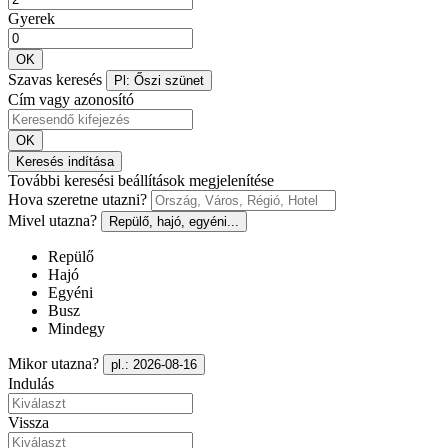
Gyerek
OK
Szavas keresés
Pl: Őszi szünet
Cím vagy azonosító
OK
Keresés indítása
További keresési beállítások megjelenítése
Hova szeretne utazni?
Mivel utazna?
Repülő, hajó, egyéni...
Repülő
Hajó
Egyéni
Busz
Mindegy
Mikor utazna?
pl.: 2026-08-16
Indulás
Vissza