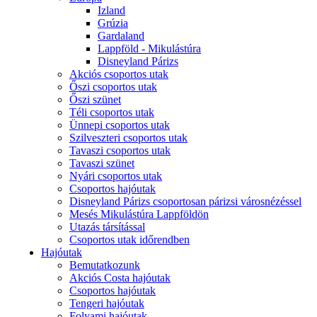
Izland
Grúzia
Gardaland
Lappföld - Mikulástúra
Disneyland Párizs
Akciós csoportos utak
Őszi csoportos utak
Őszi szünet
Téli csoportos utak
Ünnepi csoportos utak
Szilveszteri csoportos utak
Tavaszi csoportos utak
Tavaszi szünet
Nyári csoportos utak
Csoportos hajóutak
Disneyland Párizs csoportosan párizsi városnézéssel
Mesés Mikulástúra Lappföldön
Utazás társítással
Csoportos utak időrendben
Hajóutak
Bemutatkozunk
Akciós Costa hajóutak
Csoportos hajóutak
Tengeri hajóutak
Folyami hajóutak