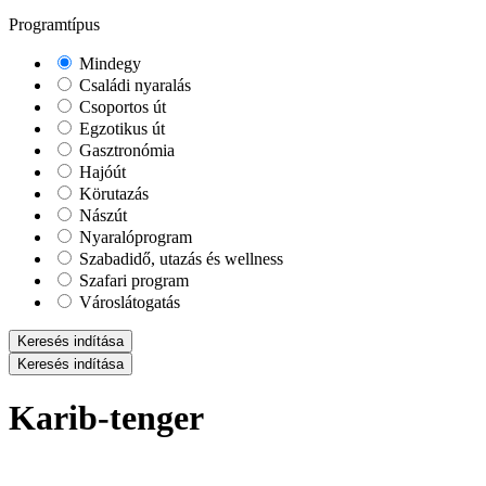
Programtípus
Mindegy
Családi nyaralás
Csoportos út
Egzotikus út
Gasztronómia
Hajóút
Körutazás
Nászút
Nyaralóprogram
Szabadidő, utazás és wellness
Szafari program
Városlátogatás
Keresés indítása
Keresés indítása
Karib-tenger