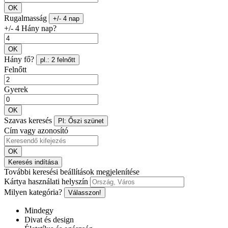
OK
Rugalmasság
+/- 4 nap
+/- 4 Hány nap?
OK
Hány fő?
pl.: 2 felnőtt
Felnőtt
Gyerek
OK
Szavas keresés
Pl: Őszi szünet
Cím vagy azonosító
OK
Keresés indítása
További keresési beállítások megjelenítése
Kártya használati helyszín
Milyen kategória?
Válasszon!
Mindegy
Divat és design