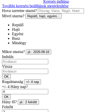
Keresés indítása
További keresési beállítások megjelenítése
Hova szeretne utazni?
Mivel utazna?
Repülő, hajó, egyéni...
Repülő
Hajó
Egyéni
Busz
Mindegy
Mikor utazna?
pl.: 2026-08-16
Indulás
Vissza
OK
Rugalmasság
+/- 4 nap
+/- 4 Hány nap?
OK
Hány fő?
pl.: 2 felnőtt
Felnőtt