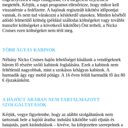
megtették. Kérjük, a napi programot ellenőrizze, hogy mikor kell
visszatérnie a fedélzetre. A hajónak regisztrált kikötési időpontjai
vannak, és nem tud várakozni a késlekedő utasokra. Minden késéből
adódó felmerülő költség (például szállodai költségeket vagy további
transzfer költségeket a következő kikötőbe) Önt terheli, a Nicko
Cruises ezen költségeket nem térít meg.
TÖBB ÁGYAS KABINOK
Néhány Nicko Cruises hajón lehetőséget kínálunk a vendégeknek
három fő részére szóló kabinok foglalására. Ezek a kabinok nem
feltétlenül nagyobbak, mint a szokásos kétágyas kabinok. A
harmadik ágy egy mobil pótágy. A 16 éven felüli harmadik fő ára 80
€ éjszakánként.
A HAJÓÚT ÁRÁBAN NEM TARTALMAZOTT
SZOLGÁLTATÁSOK
Kérjük, vegye figyelembe, hogy az alábbi szolgáltatások nem
tartoznak bele a hajóút áraiba: indulási kikötőbe való eljutás és
hatajutás, parti kirándulások – kivéve, ha kifejezetten szerepelnek a