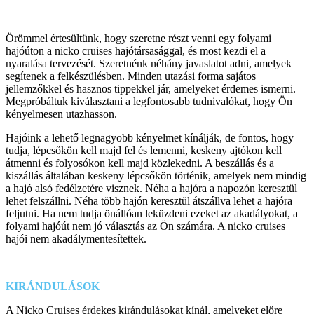
Örömmel értesültünk, hogy szeretne részt venni egy folyami
hajóúton a nicko cruises hajótársasággal, és most kezdi el a
nyaralása tervezését. Szeretnénk néhány javaslatot adni, amelyek
segítenek a felkészülésben. Minden utazási forma sajátos
jellemzőkkel és hasznos tippekkel jár, amelyeket érdemes ismerni.
Megpróbáltuk kiválasztani a legfontosabb tudnivalókat, hogy Ön
kényelmesen utazhasson.
Hajóink a lehető legnagyobb kényelmet kínálják, de fontos, hogy
tudja, lépcsőkön kell majd fel és lemenni, keskeny ajtókon kell
átmenni és folyosókon kell majd közlekedni. A beszállás és a
kiszállás általában keskeny lépcsőkön történik, amelyek nem mindig
a hajó alsó fedélzetére visznek. Néha a hajóra a napozón keresztül
lehet felszállni. Néha több hajón keresztül átszállva lehet a hajóra
feljutni. Ha nem tudja önállóan leküzdeni ezeket az akadályokat, a
folyami hajóút nem jó választás az Ön számára. A nicko cruises
hajói nem akadálymentesítettek.
KIRÁNDULÁSOK
A Nicko Cruises érdekes kirándulásokat kínál, amelyeket előre