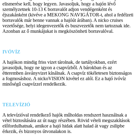
elismerése kell, hogy legyen. Javasoljuk, hogy a hajón lévő
személyzetnek 10-13 € borravalót adjon vendégenként és
éjszakánként (kivéve a MEKONG NAVIGÁTOR-t, ahol a fedélzeti
borravalók már benne vannak a hajóút árában). A nicko cruises
vezetősége, helyi idegenvezetők és buszvezetők nem tartoznak ide.
Azonban az ő munkájukat is megköszönheti borravalóval.
IVÓVÍZ
A hajókon mindig friss vizet tárolnak, de tartályokban, ezért
javasoljuk, hogy ne igyon a csapvízből. A bárokban és az
étteremben ásványvizet kínálnak. A csapvíz tökéletesen biztonságos
a fogmosáshoz. A nickoVISION kivétel ez alól. Ez a hajó ivóvíz
minőségű csapvízzel rendelkezik.
TELEVÍZIÓ
A televízióval rendelkező hajók műholdas rendszert használnak a
vétel biztosítására az út nagy részében. Rövid vételi megszakítások
előfordulhatnak, amikor a hajó hidak alatt halad át vagy zsilipbe
érkezik, és bizonyos útvonalakon is.