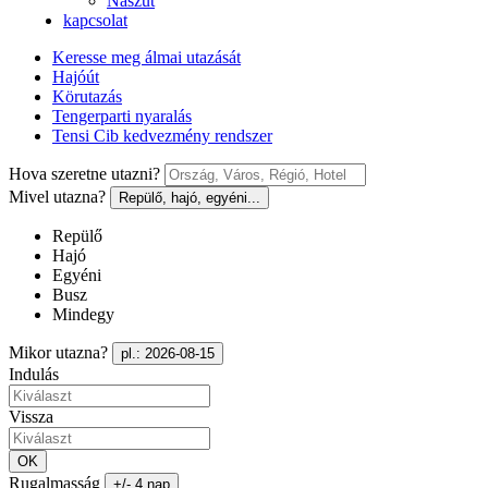
Nászút
kapcsolat
Keresse meg álmai utazását
Hajóút
Körutazás
Tengerparti nyaralás
Tensi Cib kedvezmény rendszer
Hova szeretne utazni?
Mivel utazna?
Repülő, hajó, egyéni...
Repülő
Hajó
Egyéni
Busz
Mindegy
Mikor utazna?
pl.: 2026-08-15
Indulás
Vissza
OK
Rugalmasság
+/- 4 nap