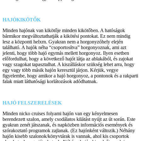
HAJÓKIKÖTŐK
Minden hajónak van kikötője minden kikötőben. A hatóságok
bármikor megváltoztathatják a kikötési pontokat. Ez nem mindig
lesz a központi helxrn. Gyakran nem a horgonyzóhely elején
található. A hajók néha “csoportosítva” horgonyoznak, ami azt
jelenti, hogy több hajó egymás mellett horgonyoz. Ilyen esetben
előfordulhat, hogy a következő hajót látja az ablakából, és zajokat
vagy szagokat tapasztalhat. A kiszálláskor szükség lehet arra, hogy
egy vagy több másik hajón keresztül járjon. Kérjük, vegye
figyelembe, hogy amikor a hajó horgonyoz, a pontonok és a rakparti
falak miatt láthatósági korlátozások adódhatnak.
HAJÓ FELSZERELÉSEK
Minden nicko cruises folyami hajón van egy kényelmesen
berendezett szalon, amely csodálatos kilátást nyújt az út során. Este
gyakran zenét játszanak, és napközben információs események és
szórakoztató programok zajlanak. (Ez hajónként változik.) Néhány
hajón kisebb szalonok/könyvtárak is vannak, ahol kis csoportok