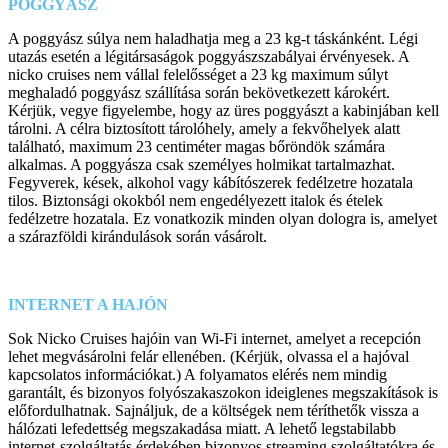
POGGYÁSZ
A poggyász súlya nem haladhatja meg a 23 kg-t táskánként. Légi
utazás esetén a légitársaságok poggyászszabályai érvényesek. A
nicko cruises nem vállal felelősséget a 23 kg maximum súlyt
meghaladó poggyász szállítása során bekövetkezett károkért.
Kérjük, vegye figyelembe, hogy az üres poggyászt a kabinjában kell
tárolni. A célra biztosított tárolóhely, amely a fekvőhelyek alatt
található, maximum 23 centiméter magas bőröndök számára
alkalmas. A poggyásza csak személyes holmikat tartalmazhat.
Fegyverek, kések, alkohol vagy kábítószerek fedélzetre hozatala
tilos. Biztonsági okokból nem engedélyezett italok és ételek
fedélzetre hozatala. Ez vonatkozik minden olyan dologra is, amelyet
a szárazföldi kirándulások során vásárolt.
INTERNET A HAJÓN
Sok Nicko Cruises hajóin van Wi-Fi internet, amelyet a recepción
lehet megvásárolni felár ellenében. (Kérjük, olvassa el a hajóval
kapcsolatos információkat.) A folyamatos elérés nem mindig
garantált, és bizonyos folyószakaszokon ideiglenes megszakítások is
előfordulhatnak. Sajnáljuk, de a költségek nem téríthetők vissza a
hálózati lefedettség megszakadása miatt. A lehető legstabilabb
internet-szolgáltatás érdekében bizonyos streaming szolgáltatókra és