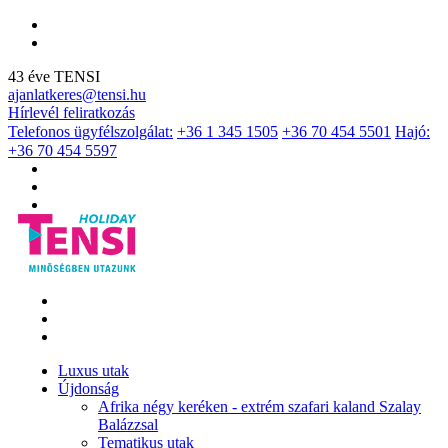
43 éve TENSI
ajanlatkeres@tensi.hu
Hírlevél feliratkozás
Telefonos ügyfélszolgálat:
+36 1 345 1505
+36 70 454 5501
Hajó:
+36 70 454 5597
Luxus utak
Újdonság
Afrika négy keréken - extrém szafari kaland Szalay
Balázzsal
Tematikus utak