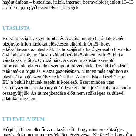
hajóút árában – biztosítás, italok, internet, borravalók (ajánlott 10–13
€ / fő / nap), egyéb személyes költségek.
UTASLISTA
Horvátországba, Egyiptomba és Ázsiába induló hajóutak esetén
bizonyos információkat előzetesen elkérünk Öntől, hogy
elkészíthessük az utaslistát. Ez hozzájárul a hajó gyorsabb hivatalos
átvilágítási folyamtához a különböző kikötőkben, és lerövidíti a
várakozási időt az Ön számára. Az ezen utaslistán szereplő
információk adatvédelmi szempontból védettek. További részletek
találhatók a foglalási visszaigazolásában. Minden más hajóúton az
utaslistát a hajó személyzete készíti el. Az utaslista elkészítése az
EU-n belüli hajóutak esetén is kötelező. Ezért minden utas
személyazonosító okmányait / útlevelét a behajózási folyamat során
összegyűjtjük. Az út megkezdése előtt nem szükséges az útlevél
adatokat rögzíteni.
ÚTLEVÉL/VÍZUM
Kérjük, időben ellenőrizze utazás előtt, hogy minden szükséges
utazási dokumentuma megfelelően érvényes-e. Ne feledje, hogy Ön