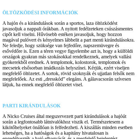
ÖLTÖZKÖDÉSI INFORMÁCIÓK
A hajón és a kirándulások során a sportos, laza öltözködést
javasoljuk a nappali órákban. A nyitott fedélzeteken csúszásmentes
cipőt kell viselni. Hűvösebb estéken javasoljuk, hogy hozzon
magával pulóvert és kényelmes lábbelit a part menti kirándulásokra.
Ne feledje, hogy szüksége van fejfedőre, napszemüvegre és
esővédőre is. Ezen a téren vegye figyelembe azt is, hogy a külföldi
országok gyakran más szokásokkal rendelkeznek, amelyek vallási
gyökerekből erednek. A templomok, kolostorok, templomok és
mecsetek elsősorban imádkozás helyszínei. Kérjük, ezért viseljen
megfelelő öltözetet. A sortok, rövid szoknyák és ujjatlan felsők nem
megfelelőek. Az esti „dresskód” elegáns. A gálavacsorán szívesen
látjuk, ha ennek megfelelő öltözetet visel.
PARTI KIRÁNDULÁSOK
A Nicko Cruises által megszervezett parti kirándulások a hajóút
során a legfontosabb látnivalókhoz viszik el. Természetesem a
kikötőhelyeket önállóan is felfedezheti. A kiszállás minden esetben
lehetséges, ha a hatóságok és a kapitány hivatalosan is
engedélyezték a hajó elhagyását, és a megfelelő bejelentést