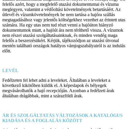
felelős azért, hogy a megfelelő utazási dokumentumai és vízuma
meglegyen, valamint a védőoltási követelmények betartásáért. Az
útlevél és vízumkövetelmények be nem tartása a hajóra szállás
megtagadásához vagy jelentős költségekhez vezethet az érintett utas
számára. Ha egy utas nem tud részt venni a hajóúton hiányzó
dokumentumok miatt, a hajóút ára nem téríthető vissza. A vízumok
nem részei utazási szolgáltatásainknak, és minden vendég maga
felelős a beszerzésükért. Kérjük, tájékozódjon az utazási útvonal
mentén található országok hatályos vámjogszabályairól is az indulás
előtt.
LEVÉL
Fedélzeten fel lehet adni a leveleket. Általában a leveleket a
következő kikötőben küldik el. A képeslapok és bélyegek
megvásárolhatók a hajó recepcióján. Azonban a fedélzeti árak
általában drágábbak, mint a szárazföldi árak.
ÁR ÉS SZOLGÁLTATÁS VÁLTOZÁSOK A KATALÓGUS
KIADÁSA ÉS A FOGLALÁS KÖZÖTT