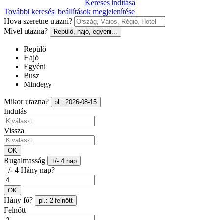
Keresés indítása
További keresési beállítások megjelenítése
Hova szeretne utazni?
Mivel utazna?
Repülő, hajó, egyéni...
Repülő
Hajó
Egyéni
Busz
Mindegy
Mikor utazna?
pl.: 2026-08-15
Indulás
Vissza
OK
Rugalmasság
+/- 4 nap
+/- 4 Hány nap?
OK
Hány fő?
pl.: 2 felnőtt
Felnőtt