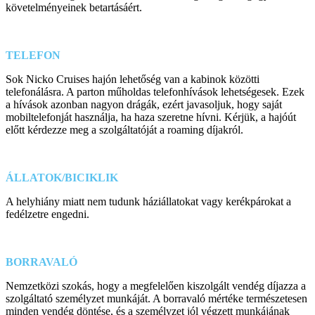
követelményeinek betartásáért.
TELEFON
Sok Nicko Cruises hajón lehetőség van a kabinok közötti
telefonálásra. A parton műholdas telefonhívások lehetségesek. Ezek
a hívások azonban nagyon drágák, ezért javasoljuk, hogy saját
mobiltelefonját használja, ha haza szeretne hívni. Kérjük, a hajóút
előtt kérdezze meg a szolgáltatóját a roaming díjakról.
ÁLLATOK/BICIKLIK
A helyhiány miatt nem tudunk háziállatokat vagy kerékpárokat a
fedélzetre engedni.
BORRAVALÓ
Nemzetközi szokás, hogy a megfelelően kiszolgált vendég díjazza a
szolgáltató személyzet munkáját. A borravaló mértéke természetesen
minden vendég döntése, és a személyzet jól végzett munkájának