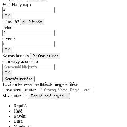
+/- 4 Hány nap?
OK
Hány fő?
pl.: 2 felnőtt
Felnőtt
Gyerek
OK
Szavas keresés
Pl: Őszi szünet
Cím vagy azonosító
OK
Keresés indítása
További keresési beállítások megjelenítése
Hova szeretne utazni?
Mivel utazna?
Repülő, hajó, egyéni...
Repülő
Hajó
Egyéni
Busz
Mindegy