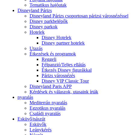
Tematikus hajóutak
Disneyland Párizs
Disneyland Párizs csoportosan párizsi városnézéssel
Disney parkbelépők
Disney parkok
Hotelek
Disney Hotelek
Disney partner hotelek
Utazás
Étkezések és programok
Reggeli
Félpanzió/Teljes ellátás
Étkezés Disney figurákkal
Párizs városnézés
Disney VIP Classic Tour
Disneyland Paris APP
Kérdések és válaszok, utasaink írták
nyaralás
Mediterrán nyaralás
Egzotikus nyaralás
Családi nyaralás
Esküvő/nászút
Esküvők
Leánykérés