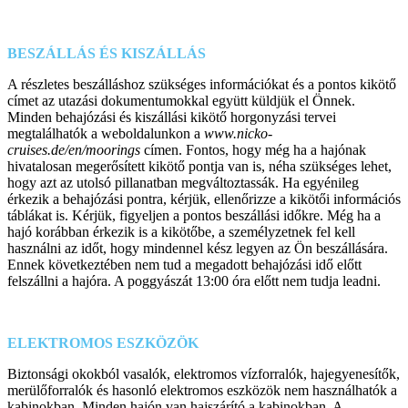
BESZÁLLÁS ÉS KISZÁLLÁS
A részletes beszálláshoz szükséges információkat és a pontos kikötő
címet az utazási dokumentumokkal együtt küldjük el Önnek.
Minden behajózási és kiszállási kikötő horgonyzási tervei
megtalálhatók a weboldalunkon a
www.nicko-
cruises.de/en/moorings
címen. Fontos, hogy még ha a hajónak
hivatalosan megerősített kikötő pontja van is, néha szükséges lehet,
hogy azt az utolsó pillanatban megváltoztassák. Ha egyénileg
érkezik a behajózási pontra, kérjük, ellenőrizze a kikötői információs
táblákat is. Kérjük, figyeljen a pontos beszállási időkre. Még ha a
hajó korábban érkezik is a kikötőbe, a személyzetnek fel kell
használni az időt, hogy mindennel kész legyen az Ön beszállására.
Ennek következtében nem tud a megadott behajózási idő előtt
felszállni a hajóra. A poggyászát 13:00 óra előtt nem tudja leadni.
ELEKTROMOS ESZKÖZÖK
Biztonsági okokból vasalók, elektromos vízforralók, hajegyenesítők,
merülőforralók és hasonló elektromos eszközök nem használhatók a
kabinokban. Minden hajón van hajszárító a kabinokban. A