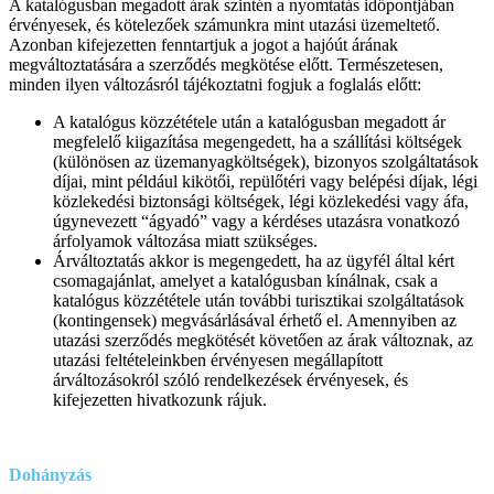
A katalógusban megadott árak szintén a nyomtatás időpontjában
érvényesek, és kötelezőek számunkra mint utazási üzemeltető.
Azonban kifejezetten fenntartjuk a jogot a hajóút árának
megváltoztatására a szerződés megkötése előtt. Természetesen,
minden ilyen változásról tájékoztatni fogjuk a foglalás előtt:
A katalógus közzététele után a katalógusban megadott ár
megfelelő kiigazítása megengedett, ha a szállítási költségek
(különösen az üzemanyagköltségek), bizonyos szolgáltatások
díjai, mint például kikötői, repülőtéri vagy belépési díjak, légi
közlekedési biztonsági költségek, légi közlekedési vagy áfa,
úgynevezett “ágyadó” vagy a kérdéses utazásra vonatkozó
árfolyamok változása miatt szükséges.
Árváltoztatás akkor is megengedett, ha az ügyfél által kért
csomagajánlat, amelyet a katalógusban kínálnak, csak a
katalógus közzététele után további turisztikai szolgáltatások
(kontingensek) megvásárlásával érhető el. Amennyiben az
utazási szerződés megkötését követően az árak változnak, az
utazási feltételeinkben érvényesen megállapított
árváltozásokról szóló rendelkezések érvényesek, és
kifejezetten hivatkozunk rájuk.
Dohányzás