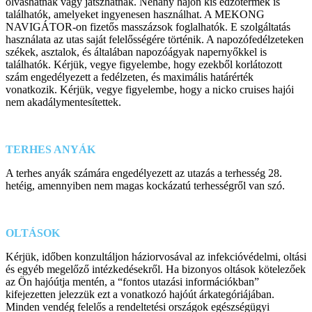
olvashatnak vagy játszhatnak. Néhány hajón kis edzőtermek is
találhatók, amelyeket ingyenesen használhat. A MEKONG
NAVIGÁTOR-on fizetős masszázsok foglalhatók. E szolgáltatás
használata az utas saját felelősségére történik. A napozófedélzeteken
székek, asztalok, és általában napozóágyak napernyőkkel is
találhatók. Kérjük, vegye figyelembe, hogy ezekből korlátozott
szám engedélyezett a fedélzeten, és maximális határérték
vonatkozik. Kérjük, vegye figyelembe, hogy a nicko cruises hajói
nem akadálymentesítettek.
TERHES ANYÁK
A terhes anyák számára engedélyezett az utazás a terhesség 28.
hetéig, amennyiben nem magas kockázatú terhességről van szó.
OLTÁSOK
Kérjük, időben konzultáljon háziorvosával az infekcióvédelmi, oltási
és egyéb megelőző intézkedésekről. Ha bizonyos oltások kötelezőek
az Ön hajóútja mentén, a “fontos utazási információkban”
kifejezetten jelezzük ezt a vonatkozó hajóút árkategóriájában.
Minden vendég felelős a rendeltetési országok egészségügyi