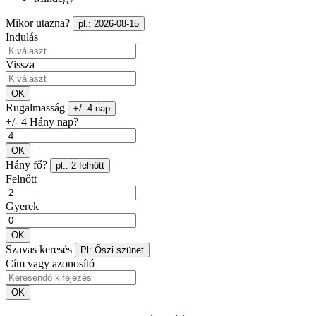
Mikor utazna?
pl.: 2026-08-15
Indulás
Vissza
OK
Rugalmasság
+/- 4 nap
+/- 4 Hány nap?
OK
Hány fő?
pl.: 2 felnőtt
Felnőtt
Gyerek
OK
Szavas keresés
Pl: Őszi szünet
Cím vagy azonosító
OK