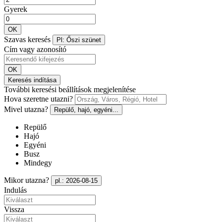
Gyerek
OK
Szavas keresés
Pl: Őszi szünet
Cím vagy azonosító
OK
Keresés indítása
További keresési beállítások megjelenítése
Hova szeretne utazni?
Mivel utazna?
Repülő, hajó, egyéni...
Repülő
Hajó
Egyéni
Busz
Mindegy
Mikor utazna?
pl.: 2026-08-15
Indulás
Vissza