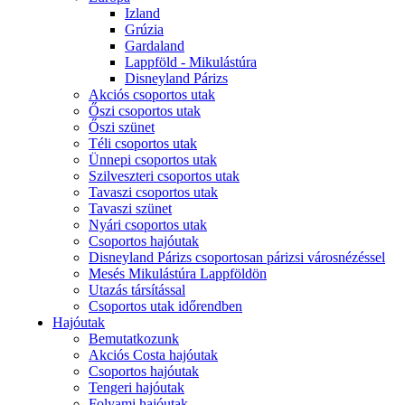
Izland
Grúzia
Gardaland
Lappföld - Mikulástúra
Disneyland Párizs
Akciós csoportos utak
Őszi csoportos utak
Őszi szünet
Téli csoportos utak
Ünnepi csoportos utak
Szilveszteri csoportos utak
Tavaszi csoportos utak
Tavaszi szünet
Nyári csoportos utak
Csoportos hajóutak
Disneyland Párizs csoportosan párizsi városnézéssel
Mesés Mikulástúra Lappföldön
Utazás társítással
Csoportos utak időrendben
Hajóutak
Bemutatkozunk
Akciós Costa hajóutak
Csoportos hajóutak
Tengeri hajóutak
Folyami hajóutak