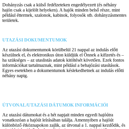
Dohányzás csak a külső fedélzeteken engedélyezett (és néhány
hajón csak a kijelölt helyeken). A hajók minden belső része, mint
például éttermek, szalonok, kabinok, folyosók stb. dohányzásmentes
területek.
UTAZÁSI DOKUMENTUMOK
Az utazási dokumentumok körülbelül 21 nappal az indulás előtt
készülnek el, és elektronikus úton küldjük el Önnek a kifizetés és –
ha szükséges – az utaslistás adatok kitöltését követően. Ezek fontos
információkat tartalmaznak, mint például a behajózási utasítások.
Egyes esetekben a dokumentumok késlekedhetnek az indulás előtti
néhány napig.
ÚTVONAL/UTAZÁSI DÁTUMOK INFORMÁCIÓI
Az utazási dátumokat és a hét napjait minden egyedi hajóútra
vonatkozóan a hajóút leírásában találja. Amennyiben a hajóút
különböző étköznapokon zajlik, az útvonal a 1. nappal kezdődik, és