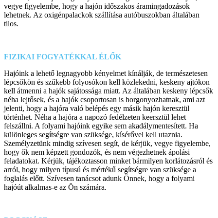
vegye figyelembe, hogy a hajón időszakos áramingadozások
lehetnek. Az oxigénpalackok szállítása autóbuszokban általában
tilos.
FIZIKAI FOGYATÉKKAL ÉLŐK
Hajóink a lehető legnagyobb kényelmet kínálják, de természetesen
lépcsőkön és szűkebb folyosókon kell közlekedni, keskeny ajtókon
kell átmenni a hajók sajátossága miatt. Az általában keskeny lépcsők
néha lejtősek, és a hajók csoportosan is horgonyozhatnak, ami azt
jelenti, hogy a hajóra való belépés egy másik hajón keresztül
történhet. Néha a hajóra a napozó fedélzeten keersztül lehet
felszállni. A folyami hajóink egyike sem akadálymentesített. Ha
különleges segítségre van szüksége, kísérővel kell utaznia.
Személyzetünk mindig szívesen segít, de kérjük, vegye figyelembe,
hogy ők nem képzett gondozók, és nem végezhetnek ápolási
feladatokat. Kérjük, tájékoztasson minket bármilyen korlátozásról és
arról, hogy milyen típusú és mértékű segítségre van szüksége a
foglalás előtt. Szívesen tanácsot adunk Önnek, hogy a folyami
hajóút alkalmas-e az Ön számára.