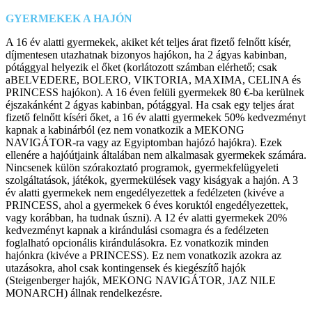
GYERMEKEK A HAJÓN
A 16 év alatti gyermekek, akiket két teljes árat fizető felnőtt kísér,
díjmentesen utazhatnak bizonyos hajókon, ha 2 ágyas kabinban,
pótággyal helyezik el őket (korlátozott számban elérhető; csak
aBELVEDERE, BOLERO, VIKTORIA, MAXIMA, CELINA és
PRINCESS hajókon). A 16 éven felüli gyermekek 80 €-ba kerülnek
éjszakánként 2 ágyas kabinban, pótággyal. Ha csak egy teljes árat
fizető felnőtt kíséri őket, a 16 év alatti gyermekek 50% kedvezményt
kapnak a kabinárból (ez nem vonatkozik a MEKONG
NAVIGÁTOR-ra vagy az Egyiptomban hajózó hajókra). Ezek
ellenére a hajóútjaink általában nem alkalmasak gyermekek számára.
Nincsenek külön szórakoztató programok, gyermekfelügyeleti
szolgáltatások, játékok, gyermekülések vagy kiságyak a hajón. A 3
év alatti gyermekek nem engedélyezettek a fedélzeten (kivéve a
PRINCESS, ahol a gyermekek 6 éves koruktól engedélyezettek,
vagy korábban, ha tudnak úszni). A 12 év alatti gyermekek 20%
kedvezményt kapnak a kirándulási csomagra és a fedélzeten
foglalható opcionális kirándulásokra. Ez vonatkozik minden
hajónkra (kivéve a PRINCESS). Ez nem vonatkozik azokra az
utazásokra, ahol csak kontingensek és kiegészítő hajók
(Steigenberger hajók, MEKONG NAVIGÁTOR, JAZ NILE
MONARCH) állnak rendelkezésre.