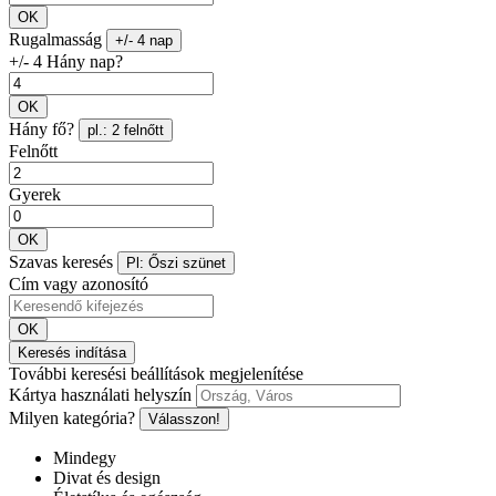
OK
Rugalmasság
+/- 4 nap
+/- 4 Hány nap?
OK
Hány fő?
pl.: 2 felnőtt
Felnőtt
Gyerek
OK
Szavas keresés
Pl: Őszi szünet
Cím vagy azonosító
OK
Keresés indítása
További keresési beállítások megjelenítése
Kártya használati helyszín
Milyen kategória?
Válasszon!
Mindegy
Divat és design