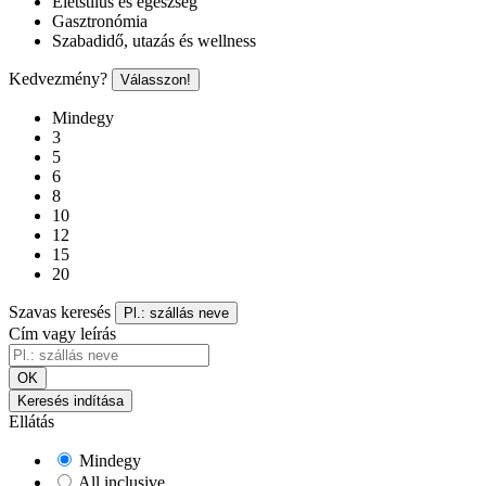
Életstílus és egészség
Gasztronómia
Szabadidő, utazás és wellness
Kedvezmény?
Válasszon!
Mindegy
3
5
6
8
10
12
15
20
Szavas keresés
Pl.: szállás neve
Cím vagy leírás
OK
Keresés indítása
Ellátás
Mindegy
All inclusive