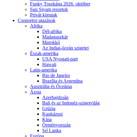
Funky Toszkána 2026. október
Sun Siyam resortok
Privát körutak
Csoportos utazások
Afrika
Dél-afrika
Madagaszkár
Marokkó
Az Indiai-óceán szigetei
Észak-amerika
USA Nyugati-part
Hawaii
Latin-amerika
Rio de Janeiro
Brazília és Argentína
Ausztrália és Óceánia
Ázsia
Azerbajdzsán
Bali és az Indonéz-szigetvilág
Grúzia
Kaukázusi
Kína
Örményország
Srí Lanka
Európa