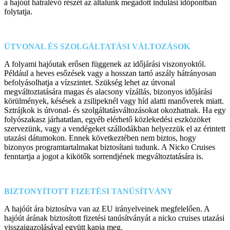
a hajóút hátralévő részét az általunk megadott indulási időpontban
folytatja.
ÚTVONAL ÉS SZOLGÁLTATÁSI VÁLTOZÁSOK
A folyami hajóutak erősen függenek az időjárási viszonyoktól.
Például a heves esőzések vagy a hosszan tartó aszály hátrányosan
befolyásolhatja a vízszintet. Szükség lehet az útvonal
megváltoztatására magas és alacsony vízállás, bizonyos időjárási
körülmények, késések a zsilipeknél vagy híd alatti manőverek miatt.
Sztrájkok is útvonal- és szolgáltatásváltozásokat okozhatnak. Ha egy
folyószakasz járhatatlan, egyéb elérhető közlekedési eszközöket
szervezünk, vagy a vendégeket szállodákban helyezzük el az érintett
utazási dátumokon. Ennek következtében nem biztos, hogy
bizonyos programtartalmakat biztosítani tudunk. A Nicko Cruises
fenntartja a jogot a kikötők sorrendjének megváltoztatására is.
BIZTONYÍTOTT FIZETÉSI TANÚSÍTVÁNY
A hajóút ára biztosítva van az EU irányelveinek megfelelően. A
hajóút árának biztosított fizetési tanúsítványát a nicko cruises utazási
visszaigazolásával együtt kapja meg.