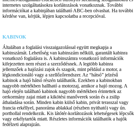
internetes szolgáltatásokra korlátozások vonatkoznak. További
információkat a kabinjában található ABC-ben olvashat. Ha további
kérdése van, kérjük, lépjen kapcsolatba a recepcióval.
KABINOK
Általában a foglalási visszaigazolással együtt megkapja a
kabinszámát. Lehetőség van kabinszám nélküli, garantált kabinra
vonatkozó foglalásra is. A kabinszámra vonatkozó információk
kifejezetten nem részei a szerződésnek. A legtöbb kabinra
jellemzőek a hajózási zajok és szagok, mint például a motor, a
légkondicionáló vagy a szellőzőrendszer. Az “hátsó” jelzésű
kabinok a hajó hátsó részén találhatók. Ezekben a kabinokban
nagyobb mértékben hallható a motorzaj, amikor a hajó mozog. A
hajó elején található kabinok nagyobb mértékben érintettek az
orrkormány zajai miatt a kikötési manőverek során és a zsilip
áthaladása során. Minden kabin külső kabin, privát terasszal vagy
francia erkéllyel, panoráma ablakkal (részben nyitható) vagy ún.
porthollal rendelkezik. Kis látótér-korlátozások lehetségesek lépcsők
vagy erkélytartók miatt. Részletes információk találhatók a hajók
fedélzeti alaprajzán.