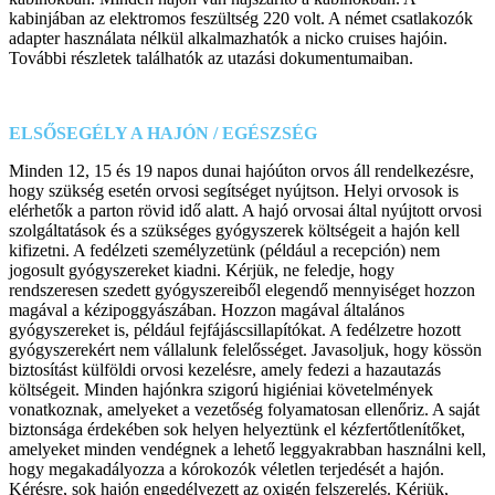
kabinjában az elektromos feszültség 220 volt. A német csatlakozók
adapter használata nélkül alkalmazhatók a nicko cruises hajóin.
További részletek találhatók az utazási dokumentumaiban.
ELSŐSEGÉLY A HAJÓN / EGÉSZSÉG
Minden 12, 15 és 19 napos dunai hajóúton orvos áll rendelkezésre,
hogy szükség esetén orvosi segítséget nyújtson. Helyi orvosok is
elérhetők a parton rövid idő alatt. A hajó orvosai által nyújtott orvosi
szolgáltatások és a szükséges gyógyszerek költségeit a hajón kell
kifizetni. A fedélzeti személyzetünk (például a recepción) nem
jogosult gyógyszereket kiadni. Kérjük, ne feledje, hogy
rendszeresen szedett gyógyszereiből elegendő mennyiséget hozzon
magával a kézipoggyászában. Hozzon magával általános
gyógyszereket is, például fejfájáscsillapítókat. A fedélzetre hozott
gyógyszerekért nem vállalunk felelősséget. Javasoljuk, hogy kössön
biztosítást külföldi orvosi kezelésre, amely fedezi a hazautazás
költségeit. Minden hajónkra szigorú higiéniai követelmények
vonatkoznak, amelyeket a vezetőség folyamatosan ellenőriz. A saját
biztonsága érdekében sok helyen helyeztünk el kézfertőtlenítőket,
amelyeket minden vendégnek a lehető leggyakrabban használni kell,
hogy megakadályozza a kórokozók véletlen terjedését a hajón.
Kérésre, sok hajón engedélyezett az oxigén felszerelés. Kérjük,