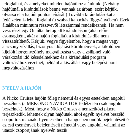
lefoglalhat, és amelyeket minden hajóúthoz ajánlunk. (Néhány
hajóútnál a kirándulások benne vannak az árban, ezért kérjük,
olvassa el a hajóút pontos leírását.) További kirándulásokat a
fedélzeten is lehet foglalni (a szabad kapacitás függvényében). Ezek
általában minimum résztvevői létszámmal rendelkeznek. Ha nem
vesz részt egy Ön által befoglalt kiránduláson (akár előre
csomagként, akár a hajón foglalta), a kirándulás díja nem
visszatéríthető. Kérjük, vegye figyelembe, hogy a magas vagy
alacsony vízállás, bizonyos időjárási körülmények, a kikötőben
kijelölt horgonyzóhely megváltozása vagy a zsilipnél való
várakozási idő késedelmekhez és a kirándulási program
változásához vezethet, például a kiszállási vagy belépési pont
megváltozásához.
NYELV A HAJÓN
A Nicko Cruises hajóin főleg németül és egyes esetekben angolul
beszélnek (a MEKONG NAVIGÁTOR fedélzetén csak angolul
beszélnek). Most, hogy a Nicko Cruises a nemzetközi piacra
terjeszkedik, lehetnek olyan hajóutak, ahol egyéb nyelvet beszélő
csoportok utaznak. Ilyen esetben a hangosbemondók bejelentéseit és
az esti események bejelentéseit németül vagy angolul, valamint az
utasok csoportjának nyelvén teszik.