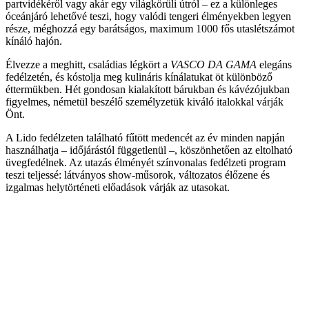
partvidékéről vagy akár egy világkörüli útról – ez a különleges
óceánjáró lehetővé teszi, hogy valódi tengeri élményekben legyen
része, méghozzá egy barátságos, maximum 1000 fős utaslétszámot
kínáló hajón.
Élvezze a meghitt, családias légkört a
VASCO DA GAMA
elegáns
fedélzetén, és kóstolja meg kulináris kínálatukat öt különböző
éttermükben. Hét gondosan kialakított bárukban és kávézójukban
figyelmes, németül beszélő személyzetük kiváló italokkal várják
Önt.
A Lido fedélzeten található fűtött medencét az év minden napján
használhatja – időjárástól függetlenül –, köszönhetően az eltolható
üvegfedélnek. Az utazás élményét színvonalas fedélzeti program
teszi teljessé: látványos show-műsorok, változatos élőzene és
izgalmas helytörténeti előadások várják az utasokat.