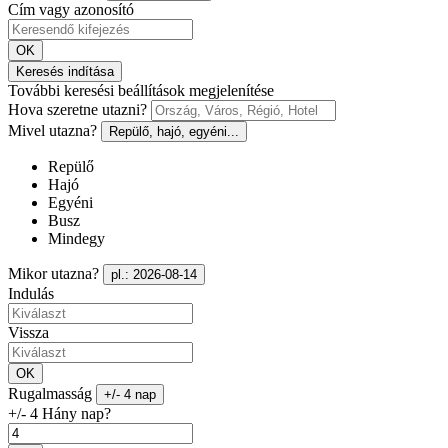
Cím vagy azonosító
OK
Keresés indítása
További keresési beállítások megjelenítése
Hova szeretne utazni?
Mivel utazna?
Repülő, hajó, egyéni...
Repülő
Hajó
Egyéni
Busz
Mindegy
Mikor utazna?
pl.: 2026-08-14
Indulás
Vissza
OK
Rugalmasság
+/- 4 nap
+/- 4 Hány nap?