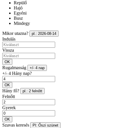
Repülő
Hajó
Egyéni
Busz
Mindegy
Mikor utazna?
pl.: 2026-08-14
Indulás
Vissza
OK
Rugalmasság
+/- 4 nap
+/- 4 Hány nap?
OK
Hány fő?
pl.: 2 felnőtt
Felnőtt
Gyerek
OK
Szavas keresés
Pl: Őszi szünet