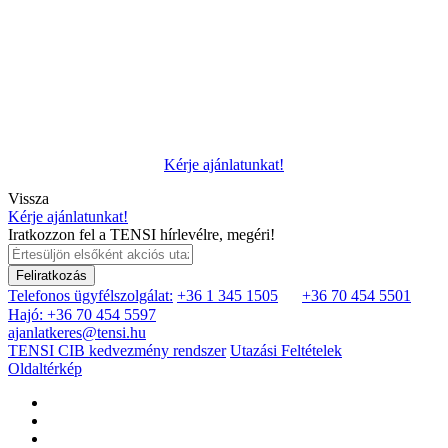
Kérje ajánlatunkat!
Vissza
Kérje ajánlatunkat!
Iratkozzon fel a TENSI hírlevélre, megéri!
Feliratkozás
Telefonos ügyfélszolgálat:
+36 1 345 1505
+36 70 454 5501
Hajó: +36 70 454 5597
ajanlatkeres@tensi.hu
TENSI CIB kedvezmény rendszer
Utazási Feltételek
Oldaltérkép