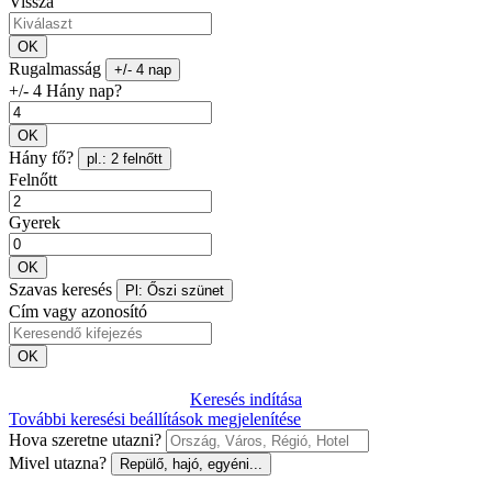
Vissza
OK
Rugalmasság
+/- 4 nap
+/- 4 Hány nap?
OK
Hány fő?
pl.: 2 felnőtt
Felnőtt
Gyerek
OK
Szavas keresés
Pl: Őszi szünet
Cím vagy azonosító
OK
Keresés indítása
További keresési beállítások megjelenítése
Hova szeretne utazni?
Mivel utazna?
Repülő, hajó, egyéni...