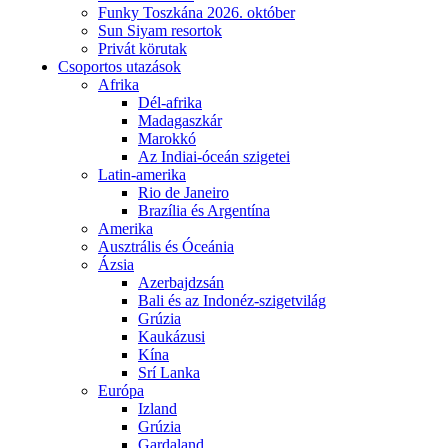
Funky Toszkána 2026. október
Sun Siyam resortok
Privát körutak
Csoportos utazások
Afrika
Dél-afrika
Madagaszkár
Marokkó
Az Indiai-óceán szigetei
Latin-amerika
Rio de Janeiro
Brazília és Argentína
Amerika
Ausztrális és Óceánia
Ázsia
Azerbajdzsán
Bali és az Indonéz-szigetvilág
Grúzia
Kaukázusi
Kína
Srí Lanka
Európa
Izland
Grúzia
Gardaland