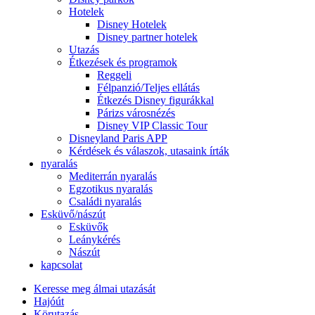
Hotelek
Disney Hotelek
Disney partner hotelek
Utazás
Étkezések és programok
Reggeli
Félpanzió/Teljes ellátás
Étkezés Disney figurákkal
Párizs városnézés
Disney VIP Classic Tour
Disneyland Paris APP
Kérdések és válaszok, utasaink írták
nyaralás
Mediterrán nyaralás
Egzotikus nyaralás
Családi nyaralás
Esküvő/nászút
Esküvők
Leánykérés
Nászút
kapcsolat
Keresse meg álmai utazását
Hajóút
Körutazás