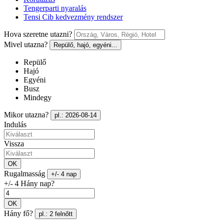
Tengerparti nyaralás
Tensi Cib kedvezmény rendszer
Hova szeretne utazni?
Mivel utazna?
Repülő, hajó, egyéni...
Repülő
Hajó
Egyéni
Busz
Mindegy
Mikor utazna?
pl.: 2026-08-14
Indulás
Vissza
OK
Rugalmasság
+/- 4 nap
+/- 4 Hány nap?
OK
Hány fő?
pl.: 2 felnőtt