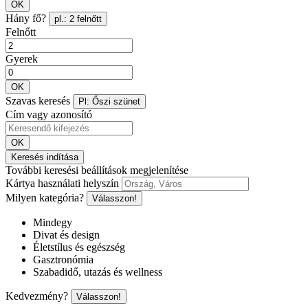
OK
Hány fő?
pl.: 2 felnőtt
Felnőtt
Gyerek
OK
Szavas keresés
Pl: Őszi szünet
Cím vagy azonosító
OK
Keresés indítása
További keresési beállítások megjelenítése
Kártya használati helyszín
Milyen kategória?
Válasszon!
Mindegy
Divat és design
Életstílus és egészség
Gasztronómia
Szabadidő, utazás és wellness
Kedvezmény?
Válasszon!