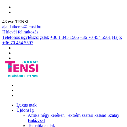
43 éve TENSI
ajanlatkeres@tensi.hu
Hírlevél feliratkozás
Telefonos ügyfélszolgálat:
+36 1 345 1505
+36 70 454 5501
Hajó:
+36 70 454 5597
Luxus utak
Újdonság
Afrika négy keréken - extrém szafari kaland Szalay
Balázzsal
Tematikus utak