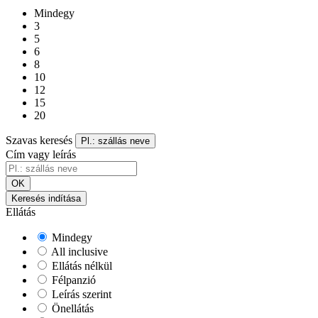
Mindegy
3
5
6
8
10
12
15
20
Szavas keresés
Pl.: szállás neve
Cím vagy leírás
OK
Keresés indítása
Ellátás
Mindegy
All inclusive
Ellátás nélkül
Félpanzió
Leírás szerint
Önellátás