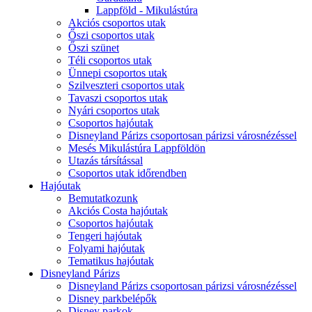
Lappföld - Mikulástúra
Akciós csoportos utak
Őszi csoportos utak
Őszi szünet
Téli csoportos utak
Ünnepi csoportos utak
Szilveszteri csoportos utak
Tavaszi csoportos utak
Nyári csoportos utak
Csoportos hajóutak
Disneyland Párizs csoportosan párizsi városnézéssel
Mesés Mikulástúra Lappföldön
Utazás társítással
Csoportos utak időrendben
Hajóutak
Bemutatkozunk
Akciós Costa hajóutak
Csoportos hajóutak
Tengeri hajóutak
Folyami hajóutak
Tematikus hajóutak
Disneyland Párizs
Disneyland Párizs csoportosan párizsi városnézéssel
Disney parkbelépők
Disney parkok