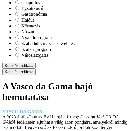
Csoportos út
Egzotikus út
Gasztronómia
Hajóút
Körutazás
Nászút
Nyaralóprogram
Szabadidő, utazás és wellness
Szafari program
Városlátogatás
Keresés indítása
Keresés indítása
A Vasco da Gama hajó
bemutatása
VASCO DA GAMA
A 2023 áprilisában az Év Hajójának megválasztott
VASCO DA
GAMA
fedélzetén eljuthat a világ azon pontjaira, amelyekről mindig
is álmodott. Legyen szó az Északi-fokról, a Földközi-tenger