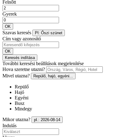
Felnőtt
Gyerek
OK
Szavas keresés
Pl: Őszi szünet
Cím vagy azonosító
OK
Keresés indítása
További keresési beállítások megjelenítése
Hova szeretne utazni?
Mivel utazna?
Repülő, hajó, egyéni...
Repülő
Hajó
Egyéni
Busz
Mindegy
Mikor utazna?
pl.: 2026-08-14
Indulás