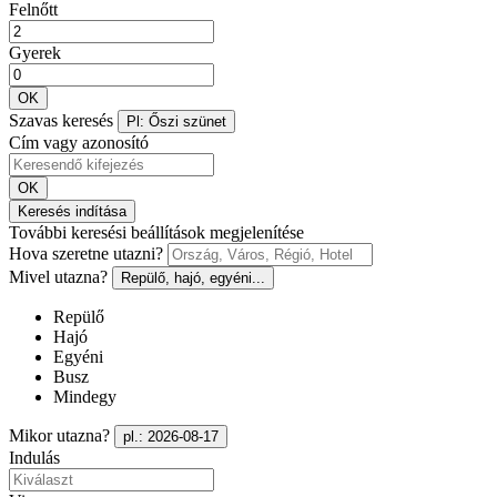
Felnőtt
Gyerek
OK
Szavas keresés
Pl: Őszi szünet
Cím vagy azonosító
OK
Keresés indítása
További keresési beállítások megjelenítése
Hova szeretne utazni?
Mivel utazna?
Repülő, hajó, egyéni...
Repülő
Hajó
Egyéni
Busz
Mindegy
Mikor utazna?
pl.: 2026-08-17
Indulás