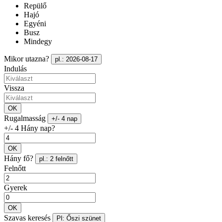
Repülő
Hajó
Egyéni
Busz
Mindegy
Mikor utazna?
pl.: 2026-08-17
Indulás
Vissza
OK
Rugalmasság
+/- 4 nap
+/- 4 Hány nap?
OK
Hány fő?
pl.: 2 felnőtt
Felnőtt
Gyerek
OK
Szavas keresés
Pl: Őszi szünet