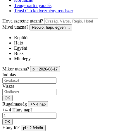
Körutazás
Tengerparti nyaralás
Tensi Cib kedvezmény rendszer
Hova szeretne utazni?
Mivel utazna?
Repülő, hajó, egyéni...
Repülő
Hajó
Egyéni
Busz
Mindegy
Mikor utazna?
pl.: 2026-08-17
Indulás
Vissza
OK
Rugalmasság
+/- 4 nap
+/- 4 Hány nap?
OK
Hány fő?
pl.: 2 felnőtt