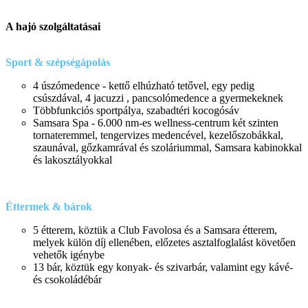
A hajó szolgáltatásai
Sport & szépségápolás
4 úszómedence - kettő elhúzható tetővel, egy pedig
csúszdával, 4 jacuzzi , pancsolómedence a gyermekeknek
Többfunkciós sportpálya, szabadtéri kocogósáv
Samsara Spa - 6.000 nm-es wellness-centrum két szinten
tornateremmel, tengervizes medencével, kezelőszobákkal,
szaunával, gőzkamrával és szoláriummal, Samsara kabinokkal
és lakosztályokkal
Éttermek & bárok
5 étterem, köztük a Club Favolosa és a Samsara étterem,
melyek külön díj ellenében, előzetes asztalfoglalást követően
vehetők igénybe
13 bár, köztük egy konyak- és szivarbár, valamint egy kávé-
és csokoládébár