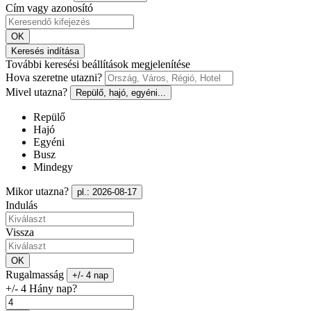
Cím vagy azonosító
OK
Keresés indítása
További keresési beállítások megjelenítése
Hova szeretne utazni?
Mivel utazna?
Repülő, hajó, egyéni...
Repülő
Hajó
Egyéni
Busz
Mindegy
Mikor utazna?
pl.: 2026-08-17
Indulás
Vissza
OK
Rugalmasság
+/- 4 nap
+/- 4 Hány nap?