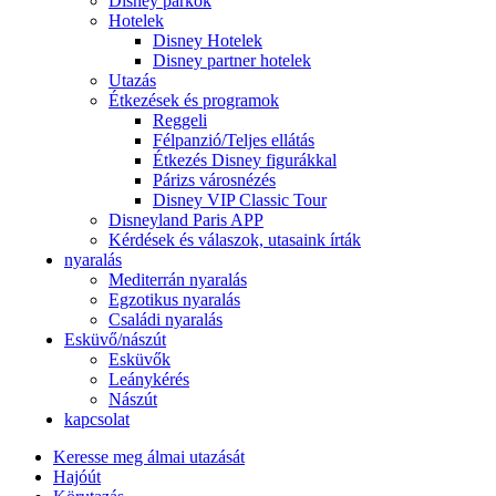
Disney parkok
Hotelek
Disney Hotelek
Disney partner hotelek
Utazás
Étkezések és programok
Reggeli
Félpanzió/Teljes ellátás
Étkezés Disney figurákkal
Párizs városnézés
Disney VIP Classic Tour
Disneyland Paris APP
Kérdések és válaszok, utasaink írták
nyaralás
Mediterrán nyaralás
Egzotikus nyaralás
Családi nyaralás
Esküvő/nászút
Esküvők
Leánykérés
Nászút
kapcsolat
Keresse meg álmai utazását
Hajóút