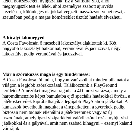
keleti bölcsességen nyugszanak. Ez a Samsara Spa, ahol
megnyugszik test és lélek, ahol személyre szabott ajurvéda
kezelésen, különleges olajokkal végzett masszázson vehet részt, a
szaunában pedig a magas hőmérséklet tisztító hatását élvezheti.
A királyi lakónegyed
A Costa Favolosán 6 mesebeli lakosztályt alakítottak ki. Két
nagyobb lakosztályt balkonnal, verandával és jacuzzival, négy
lakosztályt pedig verandával és jacuzzival.
Már a szórakozás maga is egy tündérmese:
A Costa Favolosa jól tudja, hogyan varázsolhat minden pillanatot a
világon a legjobb szórakozássá. Találkozzunk a PlayGround
területén! A nézőket magával ragadja a 4D mozi varázsa, amely a
háromdimenziós képet bámulatba ejtő speciális hatásokkal ötvözi, a
játékoskedvűek kipróbálhatják a legújabb PlayStation játékokat. A
kamaszok bevethetik magukat a táncparketten, a gyerekek pedig
biztosan nem tudnak ellenállni a játékteremnek vagy az új
uszodának, amely igazi víziparkként valódi szórakozást nyújt, vízi
játékokkal és a gályával, amit nem szabad kihagyni – ezernyi kaland
vár rájuk.