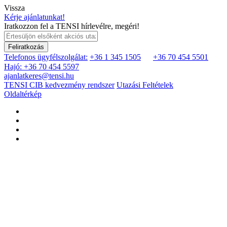
Vissza
Kérje ajánlatunkat!
Iratkozzon fel a TENSI hírlevélre, megéri!
Feliratkozás
Telefonos ügyfélszolgálat:
+36 1 345 1505
+36 70 454 5501
Hajó: +36 70 454 5597
ajanlatkeres@tensi.hu
TENSI CIB kedvezmény rendszer
Utazási Feltételek
Oldaltérkép