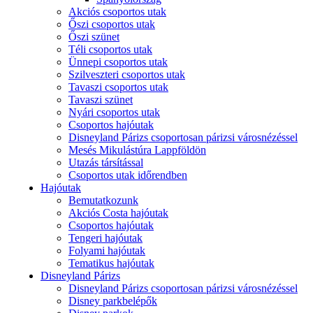
Akciós csoportos utak
Őszi csoportos utak
Őszi szünet
Téli csoportos utak
Ünnepi csoportos utak
Szilveszteri csoportos utak
Tavaszi csoportos utak
Tavaszi szünet
Nyári csoportos utak
Csoportos hajóutak
Disneyland Párizs csoportosan párizsi városnézéssel
Mesés Mikulástúra Lappföldön
Utazás társítással
Csoportos utak időrendben
Hajóutak
Bemutatkozunk
Akciós Costa hajóutak
Csoportos hajóutak
Tengeri hajóutak
Folyami hajóutak
Tematikus hajóutak
Disneyland Párizs
Disneyland Párizs csoportosan párizsi városnézéssel
Disney parkbelépők