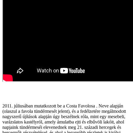
2011. júliusában mutatkozott be a Costa Favolosa . Neve alapján
(olaszul a favola tündérmesét jelent), és a fedélzetére megálmodott
nagyszerű újítások alapján úgy beszélnek róla, mint egy mesebeli,
varázslatos kastélyról, amely ámulatba ejti és elbűvöli lakóit, ahol
napjaink tündérmeséi elevenednek meg 21. századi hercegek és
hercegnők részvételével, és ahol a legapróbb részletek is királyi