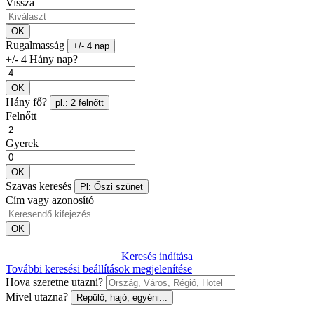
Vissza
OK
Rugalmasság
+/- 4 nap
+/- 4 Hány nap?
OK
Hány fő?
pl.: 2 felnőtt
Felnőtt
Gyerek
OK
Szavas keresés
Pl: Őszi szünet
Cím vagy azonosító
OK
Keresés indítása
További keresési beállítások megjelenítése
Hova szeretne utazni?
Mivel utazna?
Repülő, hajó, egyéni...