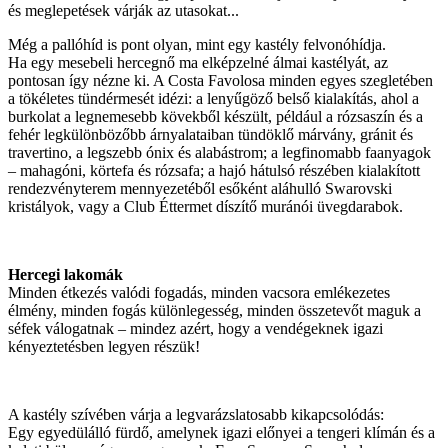
és meglepetések várják az utasokat...
Még a pallóhíd is pont olyan, mint egy kastély felvonóhídja.
Ha egy mesebeli hercegnő ma elképzelné álmai kastélyát, az
pontosan így nézne ki. A Costa Favolosa minden egyes szegletében
a tökéletes tündérmesét idézi: a lenyűgöző belső kialakítás, ahol a
burkolat a legnemesebb kövekből készült, például a rózsaszín és a
fehér legkülönbözőbb árnyalataiban tündöklő márvány, gránit és
travertino, a legszebb ónix és alabástrom; a legfinomabb faanyagok
– mahagóni, körtefa és rózsafa; a hajó hátulsó részében kialakított
rendezvényterem mennyezetéből esőként aláhulló Swarovski
kristályok, vagy a Club Éttermet díszítő muránói üvegdarabok.
Hercegi lakomák
Minden étkezés valódi fogadás, minden vacsora emlékezetes
élmény, minden fogás különlegesség, minden összetevőt maguk a
séfek válogatnak – mindez azért, hogy a vendégeknek igazi
kényeztetésben legyen részük!
A kastély szívében várja a legvarázslatosabb kikapcsolódás:
Egy egyedülálló fürdő, amelynek igazi előnyei a tengeri klímán és a