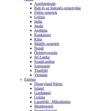
Azerbajdzsán
Bali és az Indonéz-szigetvilág
Fülöp-szigetek
Grúzia
India
Japán
Jordánia
Kaukázusi
Kína
Maldív-szigetek
Nepál
Örményország
Srí Lanka
Szaúd-arábia
Szingapúr
Thaiföld
Vietnám
Európa
Disneyland Párizs
Izland
Gardaland
Grúzia
Lappföld - Mikulástúra
Montenegró
Spanyolország