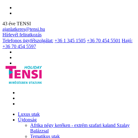
43 éve TENSI
ajanlatkeres@tensi.hu
Hírlevél feliratkozás
Telefonos ügyfélszolgálat:
+36 1 345 1505
+36 70 454 5501
Hajó:
+36 70 454 5597
Luxus utak
Újdonság
Afrika négy keréken - extrém szafari kaland Szalay
Balázzsal
Tematikus utak