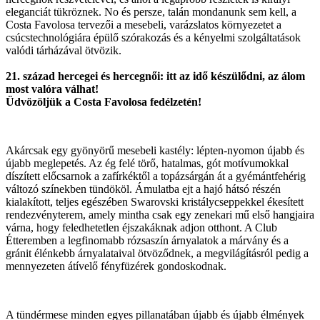
eleganciát tükröznek. No és persze, talán mondanunk sem kell, a
Costa Favolosa tervezői a mesebeli, varázslatos környezetet a
csúcstechnológiára épülő szórakozás és a kényelmi szolgáltatások
valódi tárházával ötvözik.
21. század hercegei és hercegnői: itt az idő készülődni, az álom
most valóra válhat!
Üdvözöljük a Costa Favolosa fedélzetén!
Akárcsak egy gyönyörű mesebeli kastély: lépten-nyomon újabb és
újabb meglepetés. Az ég felé törő, hatalmas, gót motívumokkal
díszített előcsarnok a zafírkéktől a topázsárgán át a gyémántfehérig
változó színekben tündököl. Ámulatba ejt a hajó hátsó részén
kialakított, teljes egészében Swarovski kristálycseppekkel ékesített
rendezvényterem, amely mintha csak egy zenekari mű első hangjaira
várna, hogy feledhetetlen éjszakáknak adjon otthont. A Club
Étteremben a legfinomabb rózsaszín árnyalatok a márvány és a
gránit élénkebb árnyalataival ötvöződnek, a megvilágításról pedig a
mennyezeten átívelő fényfüzérek gondoskodnak.
A tündérmese minden egyes pillanatában újabb és újabb élmények