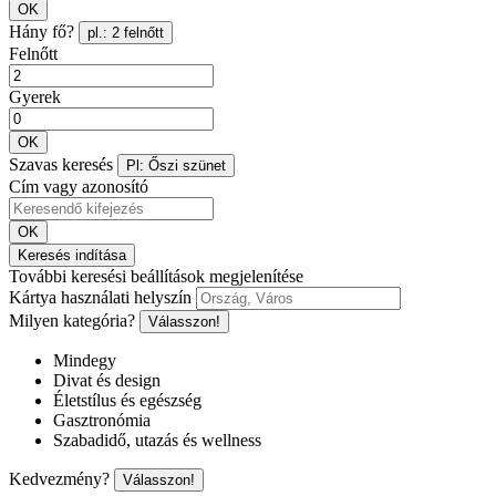
OK
Hány fő?
pl.: 2 felnőtt
Felnőtt
Gyerek
OK
Szavas keresés
Pl: Őszi szünet
Cím vagy azonosító
OK
Keresés indítása
További keresési beállítások megjelenítése
Kártya használati helyszín
Milyen kategória?
Válasszon!
Mindegy
Divat és design
Életstílus és egészség
Gasztronómia
Szabadidő, utazás és wellness
Kedvezmény?
Válasszon!