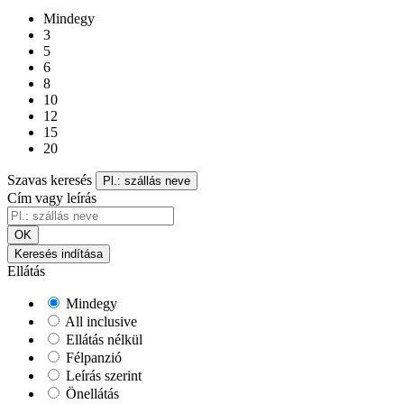
Mindegy
3
5
6
8
10
12
15
20
Szavas keresés
Pl.: szállás neve
Cím vagy leírás
OK
Keresés indítása
Ellátás
Mindegy
All inclusive
Ellátás nélkül
Félpanzió
Leírás szerint
Önellátás