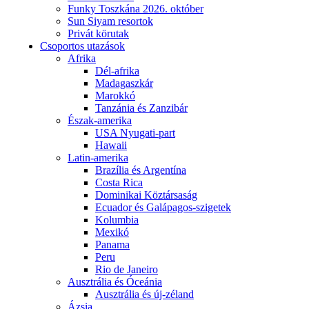
Funky Toszkána 2026. október
Sun Siyam resortok
Privát körutak
Csoportos utazások
Afrika
Dél-afrika
Madagaszkár
Marokkó
Tanzánia és Zanzibár
Észak-amerika
USA Nyugati-part
Hawaii
Latin-amerika
Brazília és Argentína
Costa Rica
Dominikai Köztársaság
Ecuador és Galápagos-szigetek
Kolumbia
Mexikó
Panama
Peru
Rio de Janeiro
Ausztrália és Óceánia
Ausztrália és új-zéland
Ázsia