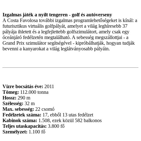
Izgalmas játék a nyílt tengeren - golf és autóverseny
A Costa Favolosa további izgalmas programlehetőségeket is kínál: a
futurisztikus virtuális golfpályát, amelyet a világ leghíresebb 37
pályája ihletett és a legfejlettebb golfszimulátort, amely csak egy
óceánjáró fedélzetén megtalálható. A sebesség megszállottjai - a
Grand Prix szimulátor segítségével - kipróbálhatják, hogyan tudják
bevenni a kanyarokat a világ leglátványosabb pályáin.
Vízre bocsátás éve:
2011
Tömeg:
112.000 tonna
Hossz:
290 m
Szélesség:
32 m
Max. sebesség:
22 csomó
Fedélzetek száma:
17, ebből 13 utas fedélzet
Kabinok száma:
1.508, ezek közül 582 balkonos
Teljes utaskapacitás:
3.800 fő
Személyzet:
1.100 fő