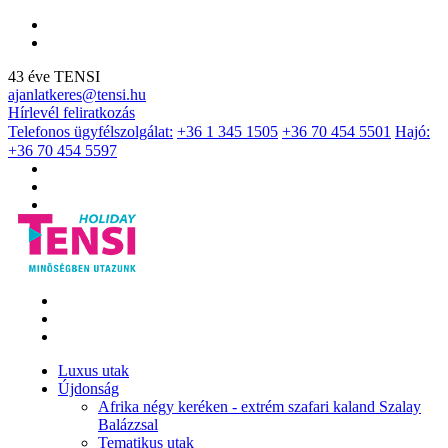
43 éve TENSI
ajanlatkeres@tensi.hu
Hírlevél feliratkozás
Telefonos ügyfélszolgálat:
+36 1 345 1505
+36 70 454 5501
Hajó:
+36 70 454 5597
Luxus utak
Újdonság
Afrika négy keréken - extrém szafari kaland Szalay
Balázzsal
Tematikus utak