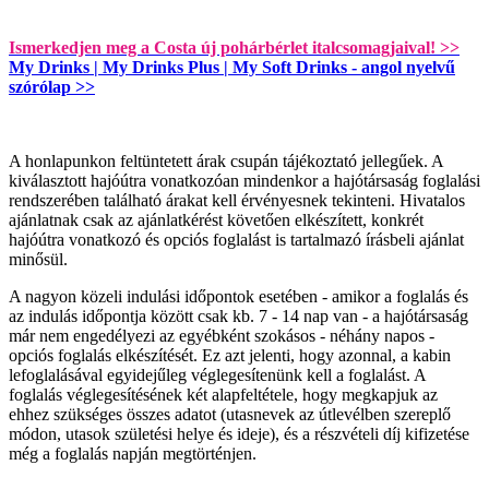
Ismerkedjen meg a Costa új pohárbérlet italcsomagjaival! >>
My Drinks | My Drinks Plus | My Soft Drinks - angol nyelvű
szórólap >>
A honlapunkon feltüntetett árak csupán tájékoztató jellegűek. A
kiválasztott hajóútra vonatkozóan mindenkor a hajótársaság foglalási
rendszerében található árakat kell érvényesnek tekinteni. Hivatalos
ajánlatnak csak az ajánlatkérést követően elkészített, konkrét
hajóútra vonatkozó és opciós foglalást is tartalmazó írásbeli ajánlat
minősül.
A nagyon közeli indulási időpontok esetében - amikor a foglalás és
az indulás időpontja között csak kb. 7 - 14 nap van - a hajótársaság
már nem engedélyezi az egyébként szokásos - néhány napos -
opciós foglalás elkészítését. Ez azt jelenti, hogy azonnal, a kabin
lefoglalásával egyidejűleg véglegesítenünk kell a foglalást. A
foglalás véglegesítésének két alapfeltétele, hogy megkapjuk az
ehhez szükséges összes adatot (utasnevek az útlevélben szereplő
módon, utasok születési helye és ideje), és a részvételi díj kifizetése
még a foglalás napján megtörténjen.