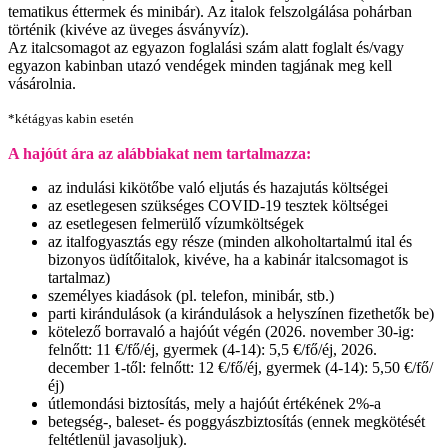
tematikus éttermek és minibár). Az italok felszolgálása pohárban
történik (kivéve az üveges ásványvíz).
Az italcsomagot az egyazon foglalási szám alatt foglalt és/vagy
egyazon kabinban utazó vendégek minden tagjának meg kell
vásárolnia.
*kétágyas kabin esetén
A hajóút ára az alábbiakat nem tartalmazza:
az indulási kikötőbe való eljutás és hazajutás költségei
az esetlegesen szükséges COVID-19 tesztek költségei
az esetlegesen felmerülő vízumköltségek
az italfogyasztás egy része (minden alkoholtartalmú ital és
bizonyos üdítőitalok, kivéve, ha a kabinár italcsomagot is
tartalmaz)
személyes kiadások (pl. telefon, minibár, stb.)
parti kirándulások (a kirándulások a helyszínen fizethetők be)
kötelező borravaló a hajóút végén (2026. november 30-ig:
felnőtt: 11 €/fő/éj, gyermek (4-14): 5,5 €/fő/éj, 2026.
december 1-től: felnőtt: 12 €/fő/éj, gyermek (4-14): 5,50 €/fő/
éj)
útlemondási biztosítás, mely a hajóút értékének 2%-a
betegség-, baleset- és poggyászbiztosítás (ennek megkötését
feltétlenül javasoljuk).