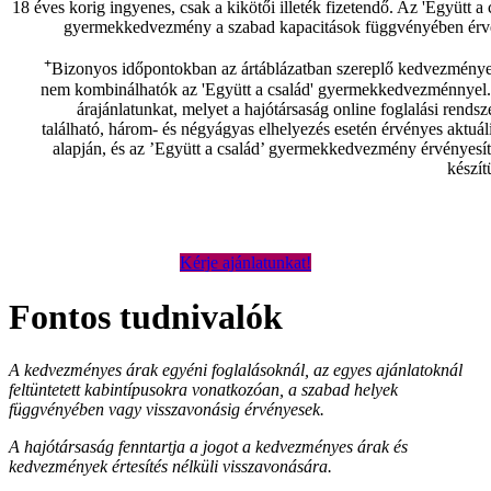
18 éves korig ingyenes, csak a kikötői illeték fizetendő. Az 'Együtt a 
gyermekkedvezmény a szabad kapacitások függvényében érv
+
Bizonyos időpontokban az ártáblázatban szereplő kedvezménye
nem kombinálhatók az 'Együtt a család' gyermekkedvezménnyel.
árajánlatunkat, melyet a hajótársaság online foglalási rends
található, három- és négyágyas elhelyezés esetén érvényes aktuál
alapján, és az ’Együtt a család’ gyermekkedvezmény érvényesít
készít
Kérje ajánlatunkat!
Fontos tudnivalók
A kedvezményes árak egyéni foglalásoknál, az egyes ajánlatoknál
feltüntetett kabintípusokra vonatkozóan, a szabad helyek
függvényében vagy visszavonásig érvényesek.
A hajótársaság fenntartja a jogot a kedvezményes árak és
kedvezmények értesítés nélküli visszavonására.