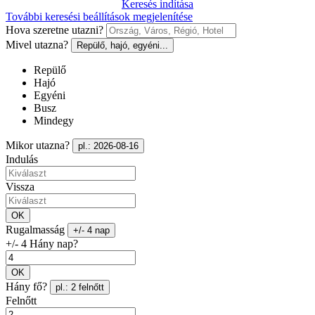
Keresés indítása
További keresési beállítások megjelenítése
Hova szeretne utazni?
Mivel utazna?
Repülő, hajó, egyéni...
Repülő
Hajó
Egyéni
Busz
Mindegy
Mikor utazna?
pl.: 2026-08-16
Indulás
Vissza
OK
Rugalmasság
+/- 4 nap
+/- 4 Hány nap?
OK
Hány fő?
pl.: 2 felnőtt
Felnőtt