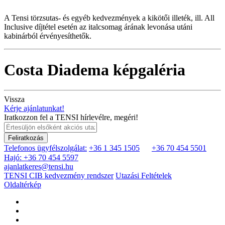
A Tensi törzsutas- és egyéb kedvezmények a kikötői illeték, ill. All
Inclusive díjtétel esetén az italcsomag árának levonása utáni
kabinárból érvényesíthetők.
Costa Diadema képgaléria
Vissza
Kérje ajánlatunkat!
Iratkozzon fel a TENSI hírlevélre, megéri!
Feliratkozás
Telefonos ügyfélszolgálat:
+36 1 345 1505
+36 70 454 5501
Hajó: +36 70 454 5597
ajanlatkeres@tensi.hu
TENSI CIB kedvezmény rendszer
Utazási Feltételek
Oldaltérkép