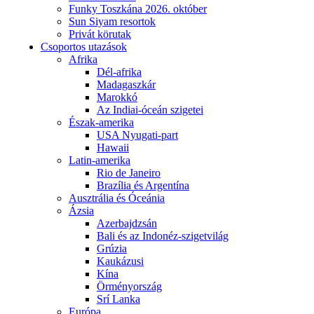
Funky Toszkána 2026. október
Sun Siyam resortok
Privát körutak
Csoportos utazások
Afrika
Dél-afrika
Madagaszkár
Marokkó
Az Indiai-óceán szigetei
Észak-amerika
USA Nyugati-part
Hawaii
Latin-amerika
Rio de Janeiro
Brazília és Argentína
Ausztrália és Óceánia
Ázsia
Azerbajdzsán
Bali és az Indonéz-szigetvilág
Grúzia
Kaukázusi
Kína
Örményország
Srí Lanka
Európa