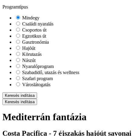
Programtípus
Mindegy
Családi nyaralás
Csoportos út
Egzotikus út
Gasztronómia
Hajóút
Körutazás
Nászút
Nyaralóprogram
Szabadidő, utazás és wellness
Szafari program
Városlátogatás
Keresés indítása
Keresés indítása
Mediterrán fantázia
Costa Pacifica - 7 éjszakás hajóút savonai