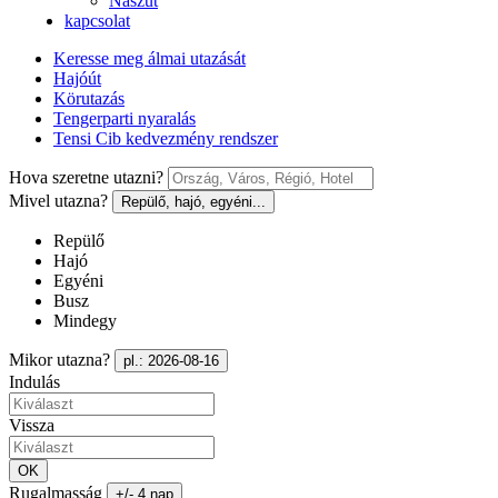
Nászút
kapcsolat
Keresse meg álmai utazását
Hajóút
Körutazás
Tengerparti nyaralás
Tensi Cib kedvezmény rendszer
Hova szeretne utazni?
Mivel utazna?
Repülő, hajó, egyéni...
Repülő
Hajó
Egyéni
Busz
Mindegy
Mikor utazna?
pl.: 2026-08-16
Indulás
Vissza
OK
Rugalmasság
+/- 4 nap