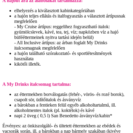
A hajóút ára az alábbiakat tartalmazza:
elhelyezés a kiválasztott kabinkategóriában
a hajón teljes ellátás és italfogyasztás a választott ártípusnak
megfelelően
- My Cruise ártípus: reggelihez fogyasztható italok:
gyümölcslevek, kávé, tea, tej, víz; napközben víz a hajó
büfééttermeinek nyitva tartási idején belül)
- All Inclusive ártípus: az árban foglalt My Drinks
italcsomagnak megfelelően
a hajón található szórakoztató- és sportlétesítmények
használata
kikötői illeték.
A My Drinks italcsomag tartalma:
az éttermekben borválogatás (fehér-, vörös- és rozé borok),
csapolt sör, üdítőitalok és ásványvíz
a bárokban a fentieken felül egyéb alkoholtartalmú, ill.
alkoholmentes italok (pl. koktélok) és kávé
napi 2 üveg ( 0,5 l) San Benedetto ásványvíz/kabin*
Érvényes: az önkiszolgáló- és ültetett éttermekben az ebédek és
vacsorák során, ill. a bárokban a nap bármely szakában (kivéve