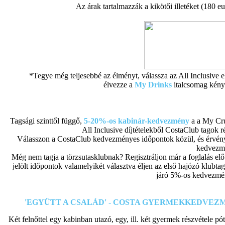
Az árak tartalmazzák a kikötői illetéket (180 eu
*Tegye még teljesebbé az élményt, válassza az All Inclusive el
élvezze a
My Drinks
italcsomag kény
Tagsági szinttől függő,
5-20%-os kabinár-kedvezmény
a a My Cru
All Inclusive díjtételekből CostaClub tagok r
Válasszon a CostaClub kedvezményes időpontok közül, és érvény
kedvezm
Még nem tagja a törzsutasklubnak? Regisztráljon már a foglalás előt
jelölt időpontok valamelyikét választva éljen az első hajózó klubt
járó 5%-os kedvezmé
'EGYÜTT A CSALÁD' - COSTA GYERMEKKEDVEZ
Két felnőttel egy kabinban utazó, egy, ill. két gyermek részvétele p