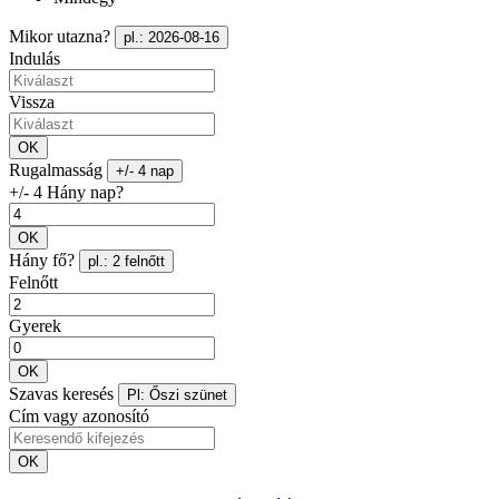
Mikor utazna?
pl.: 2026-08-16
Indulás
Vissza
OK
Rugalmasság
+/- 4 nap
+/- 4 Hány nap?
OK
Hány fő?
pl.: 2 felnőtt
Felnőtt
Gyerek
OK
Szavas keresés
Pl: Őszi szünet
Cím vagy azonosító
OK