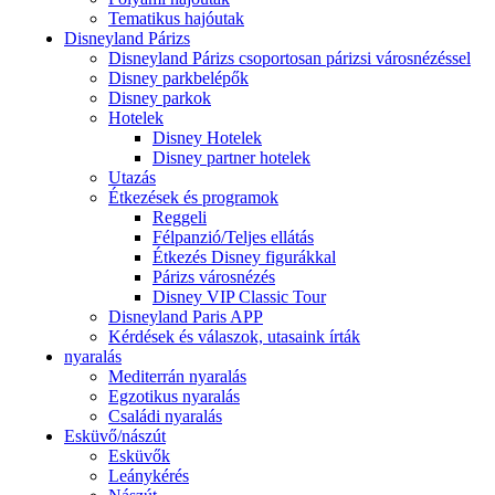
Tematikus hajóutak
Disneyland Párizs
Disneyland Párizs csoportosan párizsi városnézéssel
Disney parkbelépők
Disney parkok
Hotelek
Disney Hotelek
Disney partner hotelek
Utazás
Étkezések és programok
Reggeli
Félpanzió/Teljes ellátás
Étkezés Disney figurákkal
Párizs városnézés
Disney VIP Classic Tour
Disneyland Paris APP
Kérdések és válaszok, utasaink írták
nyaralás
Mediterrán nyaralás
Egzotikus nyaralás
Családi nyaralás
Esküvő/nászút
Esküvők
Leánykérés