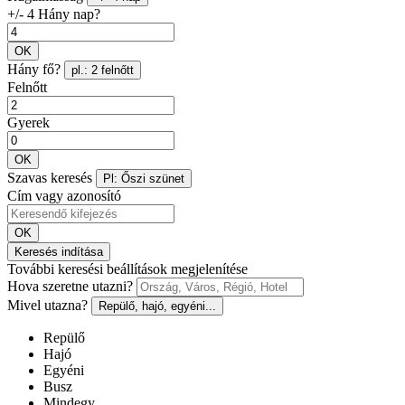
+/- 4 Hány nap?
OK
Hány fő?
pl.: 2 felnőtt
Felnőtt
Gyerek
OK
Szavas keresés
Pl: Őszi szünet
Cím vagy azonosító
OK
Keresés indítása
További keresési beállítások megjelenítése
Hova szeretne utazni?
Mivel utazna?
Repülő, hajó, egyéni...
Repülő
Hajó
Egyéni
Busz
Mindegy