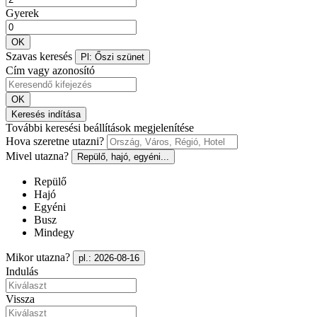
Gyerek
OK
Szavas keresés
Pl: Őszi szünet
Cím vagy azonosító
OK
Keresés indítása
További keresési beállítások megjelenítése
Hova szeretne utazni?
Mivel utazna?
Repülő, hajó, egyéni...
Repülő
Hajó
Egyéni
Busz
Mindegy
Mikor utazna?
pl.: 2026-08-16
Indulás
Vissza