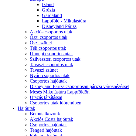
Izland
Grúzia
Gardaland
Lappföld - Mikulástúra
Disneyland Párizs
Akciós csoportos utak
Őszi csoportos utak
Őszi szünet
Téli csoportos utak
Ünnepi csoportos utak
Szilveszteri csoportos utak
Tavaszi csoportos utak
Tavaszi szünet
Nyári csoportos utak
Csoportos hajóutak
Disneyland Párizs csoportosan párizsi városnézéssel
Mesés Mikulástúra Lappföldön
Utazás társítással
Csoportos utak időrendben
Hajóutak
Bemutatkozunk
Akciós Costa hajóutak
Csoportos hajóutak
Tengeri hajóutak
Folyami hajóutak