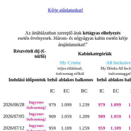
Kérje ajánlatunkat!
Az ártáblázatban szereplő árak
kétágyas elhelyezés
esetén érvényesek. Három- és négyágyas kabin esetén kérje
+
árajánlatunkat!
Részvételi díj (€-
Kabinkategóriák
tól/fő)
My Cruise
All Inclusive
teljes ellátással,
My Drinks All Incl
italcsomag nélkül
italcsomaggal
Indulási időpontok
belső
ablakos
balkonos
belső
ablakos
ba
IC
EC
BC
IC
EC
Ingyenes
2026/06/28
979
1.099
1.239
979
1.099
1
italcsomag!
Ingyenes
2026/07/05
909
1.059
1.209
909
1.059
1
italcsomag!
Ingyenes
2026/07/12
959
1.109
1.259
959
1.109
1
italcsomag!