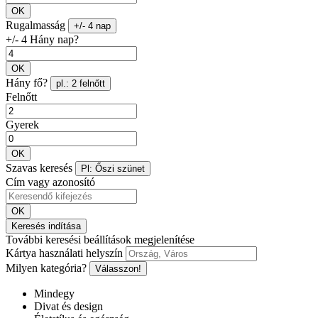
OK
Rugalmasság
+/- 4 nap
+/- 4 Hány nap?
OK
Hány fő?
pl.: 2 felnőtt
Felnőtt
Gyerek
OK
Szavas keresés
Pl: Őszi szünet
Cím vagy azonosító
OK
Keresés indítása
További keresési beállítások megjelenítése
Kártya használati helyszín
Milyen kategória?
Válasszon!
Mindegy
Divat és design