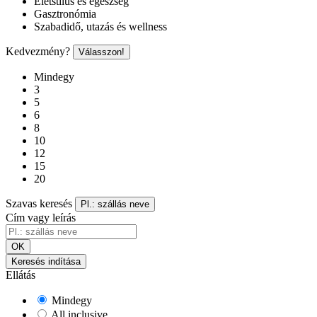
Életstílus és egészség
Gasztronómia
Szabadidő, utazás és wellness
Kedvezmény?
Válasszon!
Mindegy
3
5
6
8
10
12
15
20
Szavas keresés
Pl.: szállás neve
Cím vagy leírás
OK
Keresés indítása
Ellátás
Mindegy
All inclusive