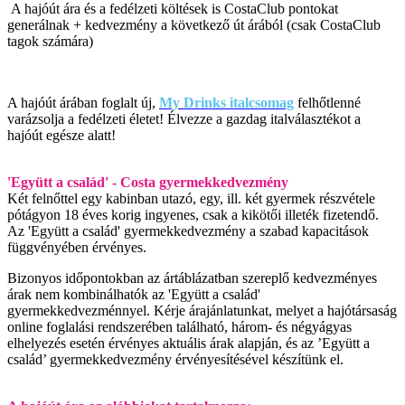
A hajóút ára és a fedélzeti költések is CostaClub pontokat
generálnak + kedvezmény a következő út árából (csak CostaClub
tagok számára)
A hajóút árában foglalt új,
My Drinks italcsomag
felhőtlenné
varázsolja a fedélzeti életet! Élvezze a gazdag italválasztékot a
hajóút egésze alatt!
'Együtt a család' - Costa gyermekkedvezmény
Két felnőttel egy kabinban utazó, egy, ill. két gyermek részvétele
pótágyon 18 éves korig ingyenes, csak a kikötői illeték fizetendő.
Az 'Együtt a család' gyermekkedvezmény a szabad kapacitások
függvényében érvényes.
Bizonyos időpontokban az ártáblázatban szereplő kedvezményes
árak nem kombinálhatók az 'Együtt a család'
gyermekkedvezménnyel. Kérje árajánlatunkat, melyet a hajótársaság
online foglalási rendszerében található, három- és négyágyas
elhelyezés esetén érvényes aktuális árak alapján, és az ’Együtt a
család’ gyermekkedvezmény érvényesítésével készítünk el.