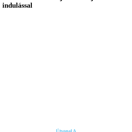
indulással
Útvonal A