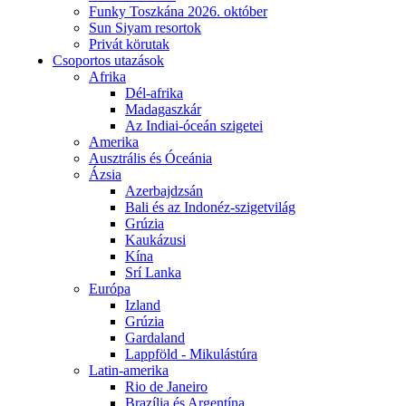
Funky Toszkána 2026. október
Sun Siyam resortok
Privát körutak
Csoportos utazások
Afrika
Dél-afrika
Madagaszkár
Az Indiai-óceán szigetei
Amerika
Ausztrális és Óceánia
Ázsia
Azerbajdzsán
Bali és az Indonéz-szigetvilág
Grúzia
Kaukázusi
Kína
Srí Lanka
Európa
Izland
Grúzia
Gardaland
Lappföld - Mikulástúra
Latin-amerika
Rio de Janeiro
Brazília és Argentína