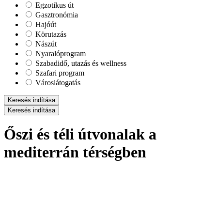
Egzotikus út
Gasztronómia
Hajóút
Körutazás
Nászút
Nyaralóprogram
Szabadidő, utazás és wellness
Szafari program
Városlátogatás
Keresés indítása
Keresés indítása
Őszi és téli útvonalak a
mediterrán térségben