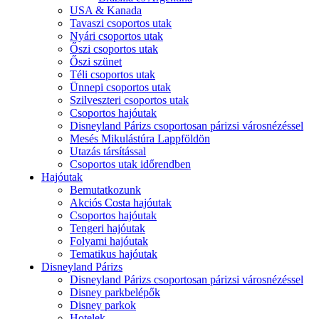
USA & Kanada
Tavaszi csoportos utak
Nyári csoportos utak
Őszi csoportos utak
Őszi szünet
Téli csoportos utak
Ünnepi csoportos utak
Szilveszteri csoportos utak
Csoportos hajóutak
Disneyland Párizs csoportosan párizsi városnézéssel
Mesés Mikulástúra Lappföldön
Utazás társítással
Csoportos utak időrendben
Hajóutak
Bemutatkozunk
Akciós Costa hajóutak
Csoportos hajóutak
Tengeri hajóutak
Folyami hajóutak
Tematikus hajóutak
Disneyland Párizs
Disneyland Párizs csoportosan párizsi városnézéssel
Disney parkbelépők
Disney parkok
Hotelek