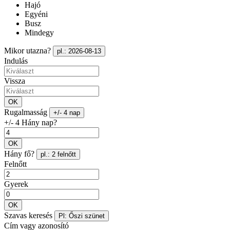
Hajó
Egyéni
Busz
Mindegy
Mikor utazna?
pl.: 2026-08-13
Indulás
Vissza
OK
Rugalmasság
+/- 4 nap
+/- 4 Hány nap?
OK
Hány fő?
pl.: 2 felnőtt
Felnőtt
Gyerek
OK
Szavas keresés
Pl: Őszi szünet
Cím vagy azonosító