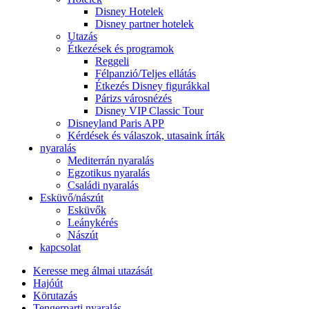
Disney Hotelek
Disney partner hotelek
Utazás
Étkezések és programok
Reggeli
Félpanzió/Teljes ellátás
Étkezés Disney figurákkal
Párizs városnézés
Disney VIP Classic Tour
Disneyland Paris APP
Kérdések és válaszok, utasaink írták
nyaralás
Mediterrán nyaralás
Egzotikus nyaralás
Családi nyaralás
Esküvő/nászút
Esküvők
Leánykérés
Nászút
kapcsolat
Keresse meg álmai utazását
Hajóút
Körutazás
Tengerparti nyaralás