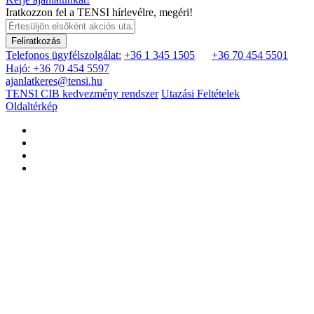
Iratkozzon fel a TENSI hírlevélre, megéri!
Feliratkozás
Telefonos ügyfélszolgálat:
+36 1 345 1505
+36 70 454 5501
Hajó: +36 70 454 5597
ajanlatkeres@tensi.hu
TENSI CIB kedvezmény rendszer
Utazási Feltételek
Oldaltérkép