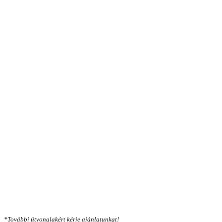
*További útvonalakért kérje ajánlatunkat!