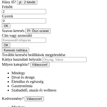
Hány fő?
pl.: 2 felnőtt
Felnőtt
Gyerek
OK
Szavas keresés
Pl: Őszi szünet
Cím vagy azonosító
OK
Keresés indítása
További keresési beállítások megjelenítése
Kártya használati helyszín
Milyen kategória?
Válasszon!
Mindegy
Divat és design
Életstílus és egészség
Gasztronómia
Szabadidő, utazás és wellness
Kedvezmény?
Válasszon!