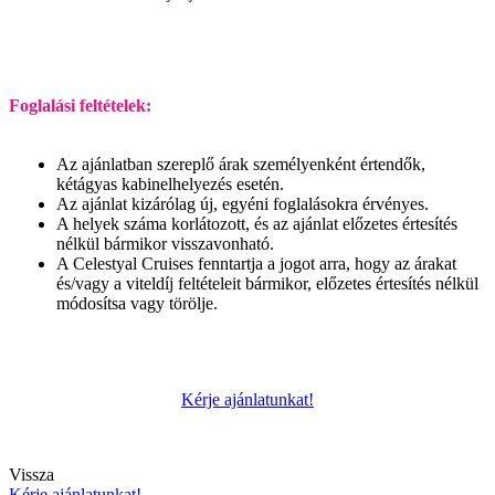
Foglalási feltételek:
Az ajánlatban szereplő árak személyenként értendők,
kétágyas kabinelhelyezés esetén.
Az ajánlat kizárólag új, egyéni foglalásokra érvényes.
A helyek száma korlátozott, és az ajánlat előzetes értesítés
nélkül bármikor visszavonható.
A Celestyal Cruises fenntartja a jogot arra, hogy az árakat
és/vagy a viteldíj feltételeit bármikor, előzetes értesítés nélkül
módosítsa vagy törölje.
Kérje ajánlatunkat!
Vissza
Kérje ajánlatunkat!