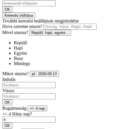
OK
Keresés indítása
További keresési beállítások megjelenítése
Hova szeretne utazni?
Mivel utazna?
Repülő, hajó, egyéni...
Repülő
Hajó
Egyéni
Busz
Mindegy
Mikor utazna?
pl.: 2026-08-13
Indulás
Vissza
OK
Rugalmasság
+/- 4 nap
+/- 4 Hány nap?
OK