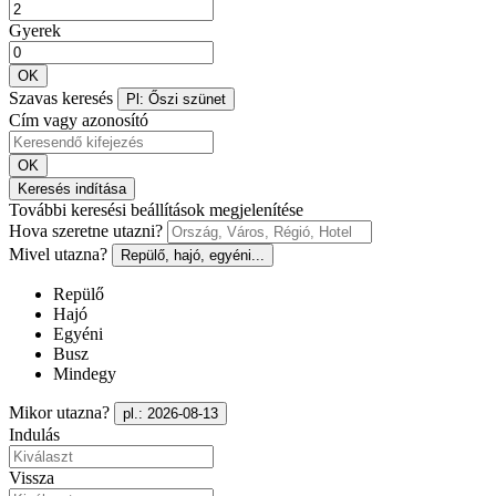
Gyerek
OK
Szavas keresés
Pl: Őszi szünet
Cím vagy azonosító
OK
Keresés indítása
További keresési beállítások megjelenítése
Hova szeretne utazni?
Mivel utazna?
Repülő, hajó, egyéni...
Repülő
Hajó
Egyéni
Busz
Mindegy
Mikor utazna?
pl.: 2026-08-13
Indulás
Vissza