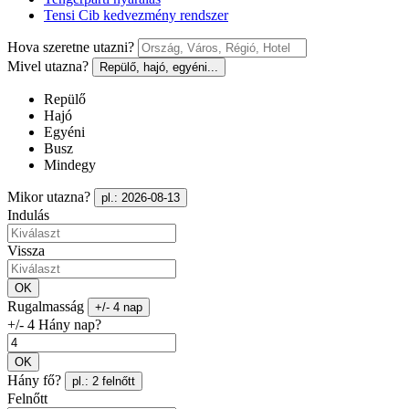
Tensi Cib kedvezmény rendszer
Hova szeretne utazni?
Mivel utazna?
Repülő, hajó, egyéni...
Repülő
Hajó
Egyéni
Busz
Mindegy
Mikor utazna?
pl.: 2026-08-13
Indulás
Vissza
OK
Rugalmasság
+/- 4 nap
+/- 4 Hány nap?
OK
Hány fő?
pl.: 2 felnőtt
Felnőtt