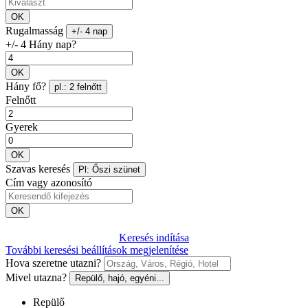
OK
Rugalmasság
+/- 4 nap
+/- 4 Hány nap?
OK
Hány fő?
pl.: 2 felnőtt
Felnőtt
Gyerek
OK
Szavas keresés
Pl: Őszi szünet
Cím vagy azonosító
OK
Keresés indítása
További keresési beállítások megjelenítése
Hova szeretne utazni?
Mivel utazna?
Repülő, hajó, egyéni...
Repülő