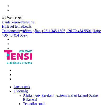
43 éve TENSI
ajanlatkeres@tensi.hu
Hírlevél feliratkozás
Telefonos ügyfélszolgálat:
+36 1 345 1505
+36 70 454 5501
Hajó:
+36 70 454 5597
Luxus utak
Újdonság
Afrika négy keréken - extrém szafari kaland Szalay
Balázzsal
Tematikus utak