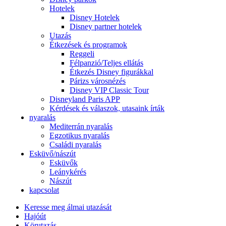
Hotelek
Disney Hotelek
Disney partner hotelek
Utazás
Étkezések és programok
Reggeli
Félpanzió/Teljes ellátás
Étkezés Disney figurákkal
Párizs városnézés
Disney VIP Classic Tour
Disneyland Paris APP
Kérdések és válaszok, utasaink írták
nyaralás
Mediterrán nyaralás
Egzotikus nyaralás
Családi nyaralás
Esküvő/nászút
Esküvők
Leánykérés
Nászút
kapcsolat
Keresse meg álmai utazását
Hajóút
Körutazás