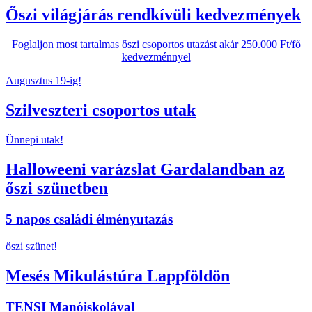
Őszi világjárás rendkívüli kedvezmények
Foglaljon most tartalmas őszi csoportos utazást akár 250.000 Ft/fő
kedvezménnyel
Augusztus 19-ig!
Szilveszteri csoportos utak
Ünnepi utak!
Halloweeni varázslat Gardalandban az
őszi szünetben
5 napos családi élményutazás
őszi szünet!
Mesés Mikulástúra Lappföldön
TENSI Manóiskolával