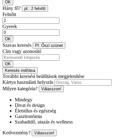
OK
Hány fő?
pl.: 2 felnőtt
Felnőtt
Gyerek
OK
Szavas keresés
Pl: Őszi szünet
Cím vagy azonosító
OK
Keresés indítása
További keresési beállítások megjelenítése
Kártya használati helyszín
Milyen kategória?
Válasszon!
Mindegy
Divat és design
Életstílus és egészség
Gasztronómia
Szabadidő, utazás és wellness
Kedvezmény?
Válasszon!