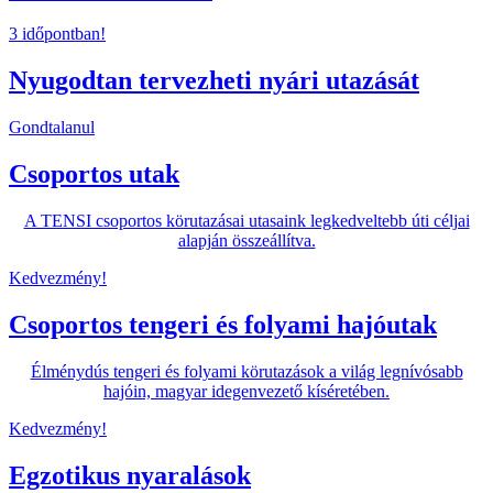
3 időpontban!
Nyugodtan tervezheti nyári utazását
Gondtalanul
Csoportos utak
A TENSI csoportos körutazásai utasaink legkedveltebb úti céljai
alapján összeállítva.
Kedvezmény!
Csoportos tengeri és folyami hajóutak
Élménydús tengeri és folyami körutazások a világ legnívósabb
hajóin, magyar idegenvezető kíséretében.
Kedvezmény!
Egzotikus nyaralások