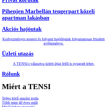
Privát körutak
Pihenjen Marbellán tengerpart közeli
apartman lakásban
Akciós hajóutak
Kedvezményes tengeri és folyami hajóútjaink folyamatosan frissített
gyűjteménye.
Üzleti utazás
A TENSI-t választva üzleti útjai felől is nyugodt lehet.
Rólunk
Miért a TENSI
Teljes körű utazási iroda
Több mint 40 éves múlt
Minőségben utazunk!