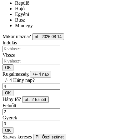
Repülő
Hajó
Egyéni
Busz
Mindegy
Mikor utazna?
pl.: 2026-08-14
Indulás
Vissza
OK
Rugalmasság
+/- 4 nap
+/- 4 Hány nap?
OK
Hány fő?
pl.: 2 felnőtt
Felnőtt
Gyerek
OK
Szavas keresés
Pl: Őszi szünet