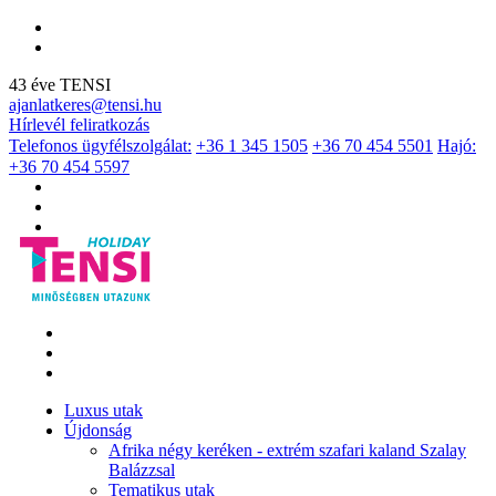
43 éve TENSI
ajanlatkeres@tensi.hu
Hírlevél feliratkozás
Telefonos ügyfélszolgálat:
+36 1 345 1505
+36 70 454 5501
Hajó:
+36 70 454 5597
Luxus utak
Újdonság
Afrika négy keréken - extrém szafari kaland Szalay
Balázzsal
Tematikus utak