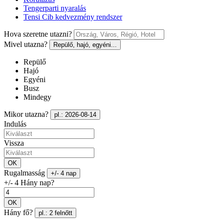
Tengerparti nyaralás
Tensi Cib kedvezmény rendszer
Hova szeretne utazni?
Mivel utazna?
Repülő, hajó, egyéni...
Repülő
Hajó
Egyéni
Busz
Mindegy
Mikor utazna?
pl.: 2026-08-14
Indulás
Vissza
OK
Rugalmasság
+/- 4 nap
+/- 4 Hány nap?
OK
Hány fő?
pl.: 2 felnőtt