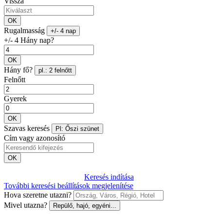
Vissza
OK
Rugalmasság
+/- 4 nap
+/- 4 Hány nap?
OK
Hány fő?
pl.: 2 felnőtt
Felnőtt
Gyerek
OK
Szavas keresés
Pl: Őszi szünet
Cím vagy azonosító
OK
Keresés indítása
További keresési beállítások megjelenítése
Hova szeretne utazni?
Mivel utazna?
Repülő, hajó, egyéni...