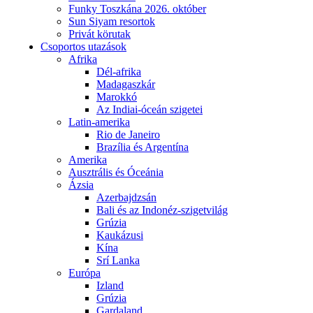
Funky Toszkána 2026. október
Sun Siyam resortok
Privát körutak
Csoportos utazások
Afrika
Dél-afrika
Madagaszkár
Marokkó
Az Indiai-óceán szigetei
Latin-amerika
Rio de Janeiro
Brazília és Argentína
Amerika
Ausztrális és Óceánia
Ázsia
Azerbajdzsán
Bali és az Indonéz-szigetvilág
Grúzia
Kaukázusi
Kína
Srí Lanka
Európa
Izland
Grúzia
Gardaland