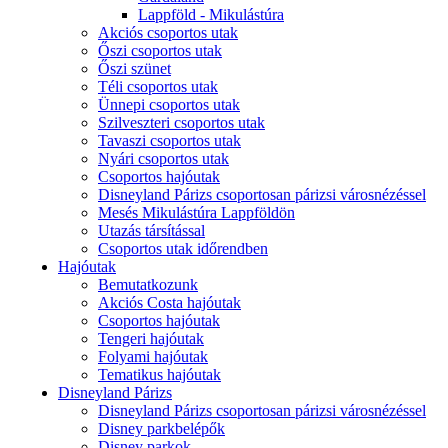
Lappföld - Mikulástúra
Akciós csoportos utak
Őszi csoportos utak
Őszi szünet
Téli csoportos utak
Ünnepi csoportos utak
Szilveszteri csoportos utak
Tavaszi csoportos utak
Nyári csoportos utak
Csoportos hajóutak
Disneyland Párizs csoportosan párizsi városnézéssel
Mesés Mikulástúra Lappföldön
Utazás társítással
Csoportos utak időrendben
Hajóutak
Bemutatkozunk
Akciós Costa hajóutak
Csoportos hajóutak
Tengeri hajóutak
Folyami hajóutak
Tematikus hajóutak
Disneyland Párizs
Disneyland Párizs csoportosan párizsi városnézéssel
Disney parkbelépők
Disney parkok