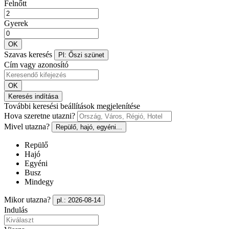
Felnőtt
Gyerek
OK
Szavas keresés
Pl: Őszi szünet
Cím vagy azonosító
OK
Keresés indítása
További keresési beállítások megjelenítése
Hova szeretne utazni?
Mivel utazna?
Repülő, hajó, egyéni...
Repülő
Hajó
Egyéni
Busz
Mindegy
Mikor utazna?
pl.: 2026-08-14
Indulás