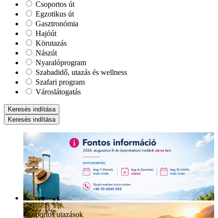
Csoportos út
Egzotikus út
Gasztronómia
Hajóút
Körutazás
Nászút
Nyaralóprogram
Szabadidő, utazás és wellness
Szafari program
Városlátogatás
Keresés indítása
Keresés indítása
Csoportos utazások