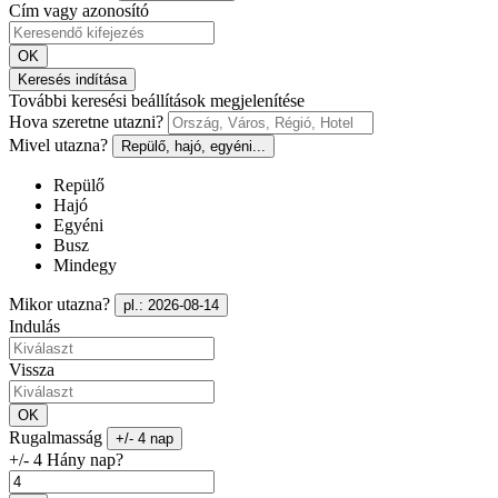
Cím vagy azonosító
OK
Keresés indítása
További keresési beállítások megjelenítése
Hova szeretne utazni?
Mivel utazna?
Repülő, hajó, egyéni...
Repülő
Hajó
Egyéni
Busz
Mindegy
Mikor utazna?
pl.: 2026-08-14
Indulás
Vissza
OK
Rugalmasság
+/- 4 nap
+/- 4 Hány nap?