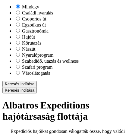
Mindegy
Családi nyaralás
Csoportos út
Egzotikus út
Gasztronómia
Hajóút
Körutazás
Nászút
Nyaralóprogram
Szabadidő, utazás és wellness
Szafari program
Városlátogatás
Keresés indítása
Keresés indítása
Albatros Expeditions
hajótársaság flottája
Expedíciós hajóikat gondosan válogatták össze, hogy valódi