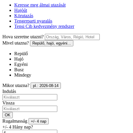
Keresse meg álmai utazását
Hajóút
Körutazás
Tengerparti nyaralás
Tensi Cib kedvezmény rendszer
Hova szeretne utazni?
Mivel utazna?
Repülő, hajó, egyéni...
Repülő
Hajó
Egyéni
Busz
Mindegy
Mikor utazna?
pl.: 2026-08-14
Indulás
Vissza
OK
Rugalmasság
+/- 4 nap
+/- 4 Hány nap?