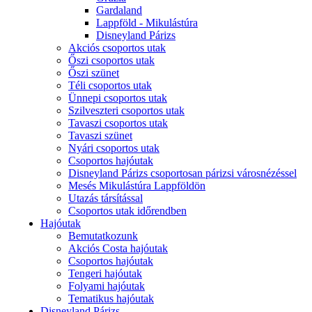
Gardaland
Lappföld - Mikulástúra
Disneyland Párizs
Akciós csoportos utak
Őszi csoportos utak
Őszi szünet
Téli csoportos utak
Ünnepi csoportos utak
Szilveszteri csoportos utak
Tavaszi csoportos utak
Tavaszi szünet
Nyári csoportos utak
Csoportos hajóutak
Disneyland Párizs csoportosan párizsi városnézéssel
Mesés Mikulástúra Lappföldön
Utazás társítással
Csoportos utak időrendben
Hajóutak
Bemutatkozunk
Akciós Costa hajóutak
Csoportos hajóutak
Tengeri hajóutak
Folyami hajóutak
Tematikus hajóutak
Disneyland Párizs