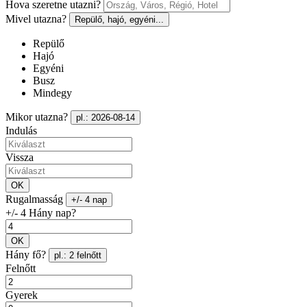
Hova szeretne utazni?
Mivel utazna?
Repülő, hajó, egyéni...
Repülő
Hajó
Egyéni
Busz
Mindegy
Mikor utazna?
pl.: 2026-08-14
Indulás
Vissza
OK
Rugalmasság
+/- 4 nap
+/- 4 Hány nap?
OK
Hány fő?
pl.: 2 felnőtt
Felnőtt
Gyerek