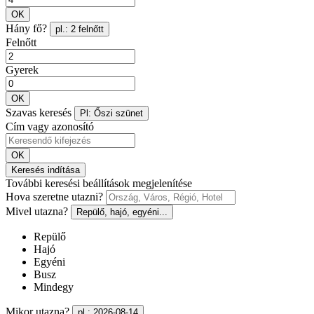
OK
Hány fő?
pl.: 2 felnőtt
Felnőtt
Gyerek
OK
Szavas keresés
Pl: Őszi szünet
Cím vagy azonosító
OK
Keresés indítása
További keresési beállítások megjelenítése
Hova szeretne utazni?
Mivel utazna?
Repülő, hajó, egyéni...
Repülő
Hajó
Egyéni
Busz
Mindegy
Mikor utazna?
pl.: 2026-08-14