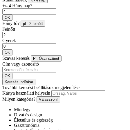
+/- 4 nap
+/- 4 Hány nap?
OK
Hány fő?
pl.: 2 felnőtt
Felnőtt
Gyerek
OK
Szavas keresés
Pl: Őszi szünet
Cím vagy azonosító
OK
Keresés indítása
További keresési beállítások megjelenítése
Kártya használati helyszín
Milyen kategória?
Válasszon!
Mindegy
Divat és design
Életstílus és egészség
Gasztronómia