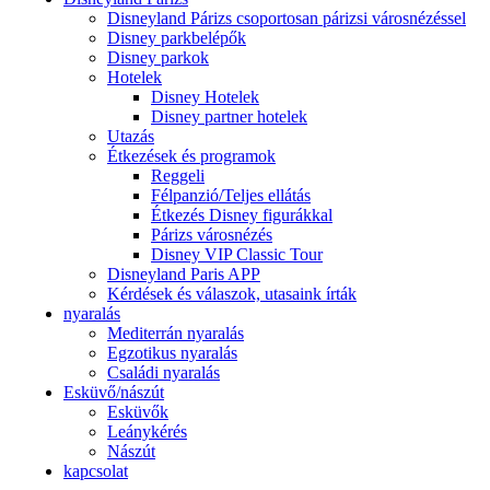
Disneyland Párizs csoportosan párizsi városnézéssel
Disney parkbelépők
Disney parkok
Hotelek
Disney Hotelek
Disney partner hotelek
Utazás
Étkezések és programok
Reggeli
Félpanzió/Teljes ellátás
Étkezés Disney figurákkal
Párizs városnézés
Disney VIP Classic Tour
Disneyland Paris APP
Kérdések és válaszok, utasaink írták
nyaralás
Mediterrán nyaralás
Egzotikus nyaralás
Családi nyaralás
Esküvő/nászút
Esküvők
Leánykérés
Nászút
kapcsolat