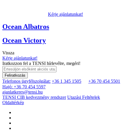
Kérje ajánlatunkat!
Ocean Albatros
Ocean Victory
Vissza
Kérje ajánlatunkat!
Iratkozzon fel a TENSI hírlevélre, megéri!
Feliratkozás
Telefonos ügyfélszolgálat:
+36 1 345 1505
+36 70 454 5501
Hajó: +36 70 454 5597
ajanlatkeres@tensi.hu
TENSI CIB kedvezmény rendszer
Utazási Feltételek
Oldaltérkép