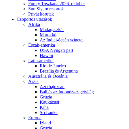
Funky Toszkána 2026. október
Sun Siyam resortok
Privát körutak
Csoportos utazások
Afrika
Madagaszkár
Marokkó
Az Indiai-óceán szigetei
Észak-amerika
USA Nyugati-part
Hawaii
Latin-amerika
Rio de Janeiro
Brazília és Argentína
Ausztrália és Óceánia
Ázsia
Azerbajdzsán
Bali és az Indonéz-szigetvilág
Grúzia
Kaukázusi
Kína
Srí Lanka
Európa
Izland
Grúzia