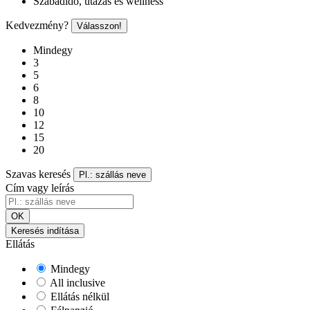
Szabadidő, utazás és wellness
Kedvezmény?
Válasszon!
Mindegy
3
5
6
8
10
12
15
20
Szavas keresés
Pl.: szállás neve
Cím vagy leírás
OK
Keresés indítása
Ellátás
Mindegy
All inclusive
Ellátás nélkül