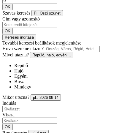
OK
Szavas keresés
Pl: Őszi szünet
Cím vagy azonosító
OK
Keresés indítása
További keresési beállítások megjelenítése
Hova szeretne utazni?
Mivel utazna?
Repülő, hajó, egyéni...
Repülő
Hajó
Egyéni
Busz
Mindegy
Mikor utazna?
pl.: 2026-08-14
Indulás
Vissza
OK
Rugalmasság