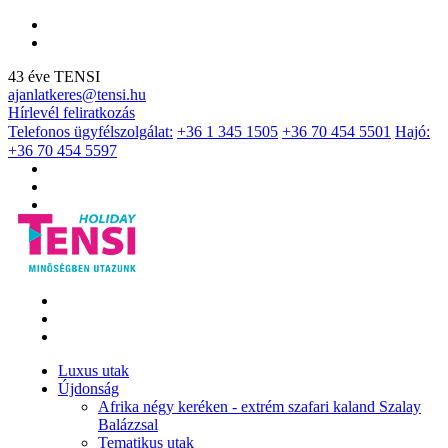
43 éve TENSI
ajanlatkeres@tensi.hu
Hírlevél feliratkozás
Telefonos ügyfélszolgálat:
+36 1 345 1505
+36 70 454 5501
Hajó:
+36 70 454 5597
Luxus utak
Újdonság
Afrika négy keréken - extrém szafari kaland Szalay
Balázzsal
Tematikus utak