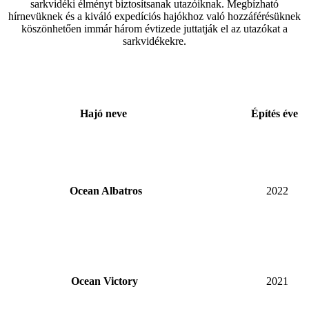
sarkvidéki élményt biztosítsanak utazóiknak. Megbízható
hírnevüknek és a kiváló expedíciós hajókhoz való hozzáférésüknek
köszönhetően immár három évtizede juttatják el az utazókat a
sarkvidékekre.
Hajó neve
Építés éve
Ocean Albatros
2022
Ocean Victory
2021