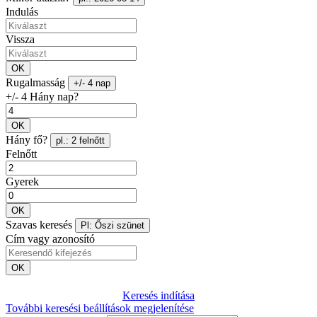
Indulás
Vissza
OK
Rugalmasság
+/- 4 nap
+/- 4 Hány nap?
OK
Hány fő?
pl.: 2 felnőtt
Felnőtt
Gyerek
OK
Szavas keresés
Pl: Őszi szünet
Cím vagy azonosító
OK
Keresés indítása
További keresési beállítások megjelenítése