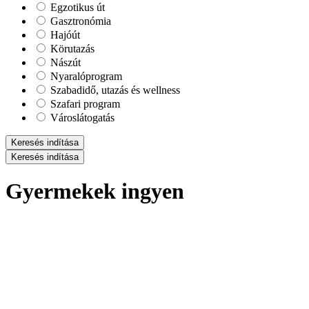
Egzotikus út
Gasztronómia
Hajóút
Körutazás
Nászút
Nyaralóprogram
Szabadidő, utazás és wellness
Szafari program
Városlátogatás
Keresés indítása
Keresés indítása
Gyermekek ingyen