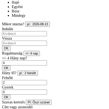
Hajó
Egyéni
Busz
Mindegy
Mikor utazna?
pl.: 2026-08-13
Indulás
Vissza
OK
Rugalmasság
+/- 4 nap
+/- 4 Hány nap?
OK
Hány fő?
pl.: 2 felnőtt
Felnőtt
Gyerek
OK
Szavas keresés
Pl: Őszi szünet
Cím vagy azonosító