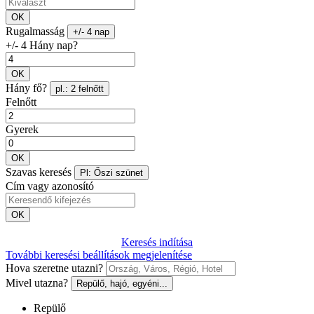
OK
Rugalmasság
+/- 4 nap
+/- 4 Hány nap?
OK
Hány fő?
pl.: 2 felnőtt
Felnőtt
Gyerek
OK
Szavas keresés
Pl: Őszi szünet
Cím vagy azonosító
OK
Keresés indítása
További keresési beállítások megjelenítése
Hova szeretne utazni?
Mivel utazna?
Repülő, hajó, egyéni...
Repülő