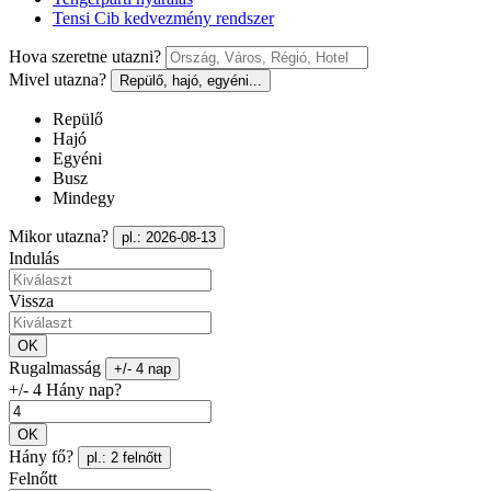
Tensi Cib kedvezmény rendszer
Hova szeretne utazni?
Mivel utazna?
Repülő, hajó, egyéni...
Repülő
Hajó
Egyéni
Busz
Mindegy
Mikor utazna?
pl.: 2026-08-13
Indulás
Vissza
OK
Rugalmasság
+/- 4 nap
+/- 4 Hány nap?
OK
Hány fő?
pl.: 2 felnőtt
Felnőtt