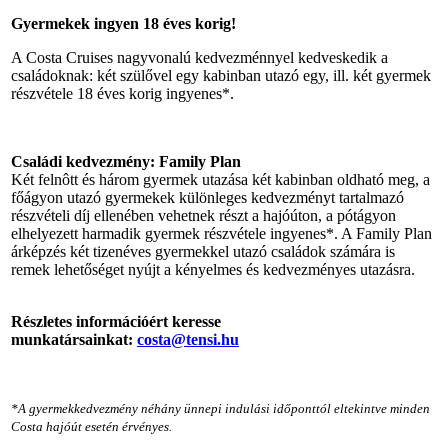
Gyermekek ingyen 18 éves korig!
A Costa Cruises nagyvonalú kedvezménnyel kedveskedik a
családoknak: két szülővel egy kabinban utazó egy, ill. két gyermek
részvétele 18 éves korig ingyenes*.
Családi kedvezmény: Family Plan
Két felnôtt és három gyermek utazása két kabinban oldható meg, a
főágyon utazó gyermekek különleges kedvezményt tartalmazó
részvételi díj ellenében vehetnek részt a hajóúton, a pótágyon
elhelyezett harmadik gyermek részvétele ingyenes*. A Family Plan
árképzés két tizenéves gyermekkel utazó családok számára is
remek lehetőséget nyújt a kényelmes és kedvezményes utazásra.
Részletes információért keresse
munkatársainkat:
costa@tensi.hu
*A gyermekkedvezmény néhány ünnepi indulási időponttól eltekintve minden
Costa hajóút esetén érvényes.