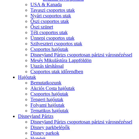
USA & Kanada
Tavaszi csoportos utak
Nyári csoportos utak
Őszi csoportos utak
Őszi szünet
Téli csoportos utak
Ünnepi csoportos utak
Szilveszteri csoportos utak
Csoportos hajóutak
Disneyland Párizs csoportosan párizsi városnézéssel
Mesés Mikulástúra Lappföldön
Utazás társítással
Csoportos utak időrendben
Hajóutak
Bemutatkozunk
Akciós Costa hajóutak
Csoportos hajóutak
Tengeri hajóutak
Folyami hajóutak
Tematikus hajóutak
Disneyland Párizs
Disneyland Párizs csoportosan párizsi városnézéssel
Disney parkbelépők
Disney parkok
Hotelek