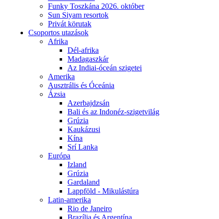
Funky Toszkána 2026. október
Sun Siyam resortok
Privát körutak
Csoportos utazások
Afrika
Dél-afrika
Madagaszkár
Az Indiai-óceán szigetei
Amerika
Ausztrális és Óceánia
Ázsia
Azerbajdzsán
Bali és az Indonéz-szigetvilág
Grúzia
Kaukázusi
Kína
Srí Lanka
Európa
Izland
Grúzia
Gardaland
Lappföld - Mikulástúra
Latin-amerika
Rio de Janeiro
Brazília és Argentína