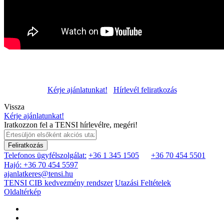
Kérje ajánlatunkat!
Hírlevél feliratkozás
Vissza
Kérje ajánlatunkat!
Iratkozzon fel a TENSI hírlevélre, megéri!
Feliratkozás
Telefonos ügyfélszolgálat:
+36 1 345 1505
+36 70 454 5501
Hajó: +36 70 454 5597
ajanlatkeres@tensi.hu
TENSI CIB kedvezmény rendszer
Utazási Feltételek
Oldaltérkép