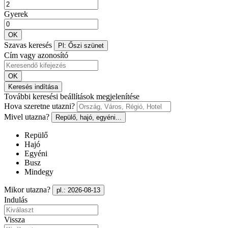
Gyerek
OK
Szavas keresés
Pl: Őszi szünet
Cím vagy azonosító
OK
Keresés indítása
További keresési beállítások megjelenítése
Hova szeretne utazni?
Mivel utazna?
Repülő, hajó, egyéni...
Repülő
Hajó
Egyéni
Busz
Mindegy
Mikor utazna?
pl.: 2026-08-13
Indulás
Vissza