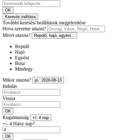
OK
Keresés indítása
További keresési beállítások megjelenítése
Hova szeretne utazni?
Mivel utazna?
Repülő, hajó, egyéni...
Repülő
Hajó
Egyéni
Busz
Mindegy
Mikor utazna?
pl.: 2026-08-13
Indulás
Vissza
OK
Rugalmasság
+/- 4 nap
+/- 4 Hány nap?
OK