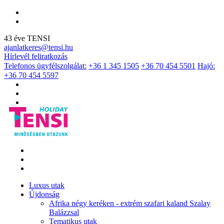
43 éve TENSI
ajanlatkeres@tensi.hu
Hírlevél feliratkozás
Telefonos ügyfélszolgálat:
+36 1 345 1505
+36 70 454 5501
Hajó:
+36 70 454 5597
Luxus utak
Újdonság
Afrika négy keréken - extrém szafari kaland Szalay
Balázzsal
Tematikus utak