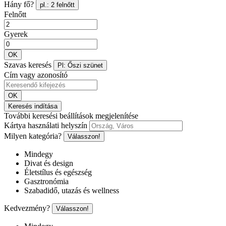
Hány fő?
pl.: 2 felnőtt
Felnőtt
Gyerek
OK
Szavas keresés
Pl: Őszi szünet
Cím vagy azonosító
OK
Keresés indítása
További keresési beállítások megjelenítése
Kártya használati helyszín
Milyen kategória?
Válasszon!
Mindegy
Divat és design
Életstílus és egészség
Gasztronómia
Szabadidő, utazás és wellness
Kedvezmény?
Válasszon!