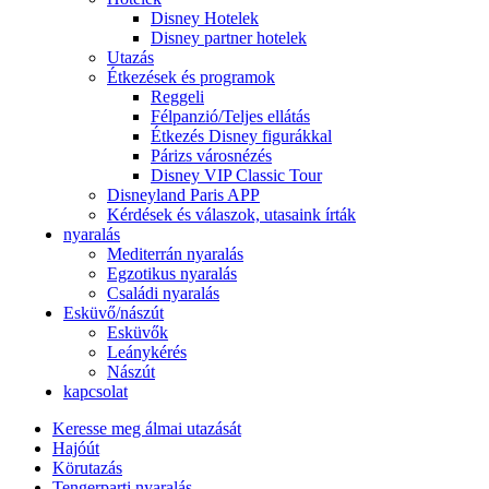
Disney Hotelek
Disney partner hotelek
Utazás
Étkezések és programok
Reggeli
Félpanzió/Teljes ellátás
Étkezés Disney figurákkal
Párizs városnézés
Disney VIP Classic Tour
Disneyland Paris APP
Kérdések és válaszok, utasaink írták
nyaralás
Mediterrán nyaralás
Egzotikus nyaralás
Családi nyaralás
Esküvő/nászút
Esküvők
Leánykérés
Nászút
kapcsolat
Keresse meg álmai utazását
Hajóút
Körutazás
Tengerparti nyaralás