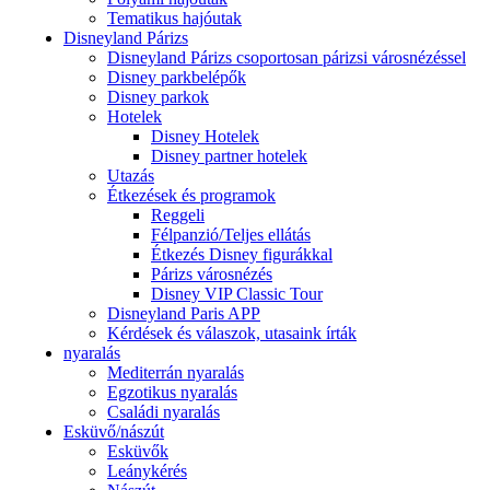
Tematikus hajóutak
Disneyland Párizs
Disneyland Párizs csoportosan párizsi városnézéssel
Disney parkbelépők
Disney parkok
Hotelek
Disney Hotelek
Disney partner hotelek
Utazás
Étkezések és programok
Reggeli
Félpanzió/Teljes ellátás
Étkezés Disney figurákkal
Párizs városnézés
Disney VIP Classic Tour
Disneyland Paris APP
Kérdések és válaszok, utasaink írták
nyaralás
Mediterrán nyaralás
Egzotikus nyaralás
Családi nyaralás
Esküvő/nászút
Esküvők
Leánykérés