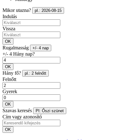
Mikor utazna?
pl.: 2026-08-15
Indulás
Vissza
OK
Rugalmasság
+/- 4 nap
+/- 4 Hány nap?
OK
Hány fő?
pl.: 2 felnőtt
Felnőtt
Gyerek
OK
Szavas keresés
Pl: Őszi szünet
Cím vagy azonosító
OK