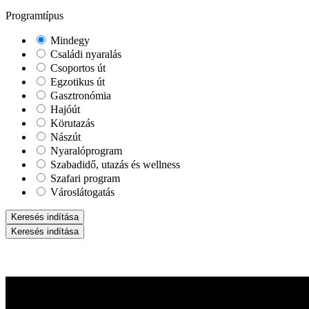
Programtípus
Mindegy
Családi nyaralás
Csoportos út
Egzotikus út
Gasztronómia
Hajóút
Körutazás
Nászút
Nyaralóprogram
Szabadidő, utazás és wellness
Szafari program
Városlátogatás
Keresés indítása
Keresés indítása