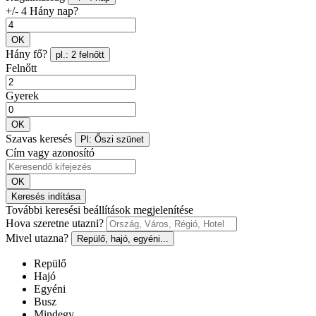
+/- 4 Hány nap?
OK
Hány fő?
pl.: 2 felnőtt
Felnőtt
Gyerek
OK
Szavas keresés
Pl: Őszi szünet
Cím vagy azonosító
OK
Keresés indítása
További keresési beállítások megjelenítése
Hova szeretne utazni?
Mivel utazna?
Repülő, hajó, egyéni...
Repülő
Hajó
Egyéni
Busz
Mindegy