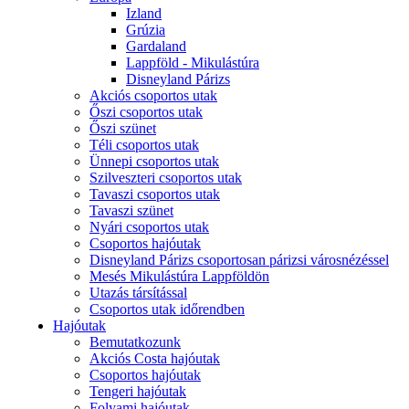
Izland
Grúzia
Gardaland
Lappföld - Mikulástúra
Disneyland Párizs
Akciós csoportos utak
Őszi csoportos utak
Őszi szünet
Téli csoportos utak
Ünnepi csoportos utak
Szilveszteri csoportos utak
Tavaszi csoportos utak
Tavaszi szünet
Nyári csoportos utak
Csoportos hajóutak
Disneyland Párizs csoportosan párizsi városnézéssel
Mesés Mikulástúra Lappföldön
Utazás társítással
Csoportos utak időrendben
Hajóutak
Bemutatkozunk
Akciós Costa hajóutak
Csoportos hajóutak
Tengeri hajóutak
Folyami hajóutak