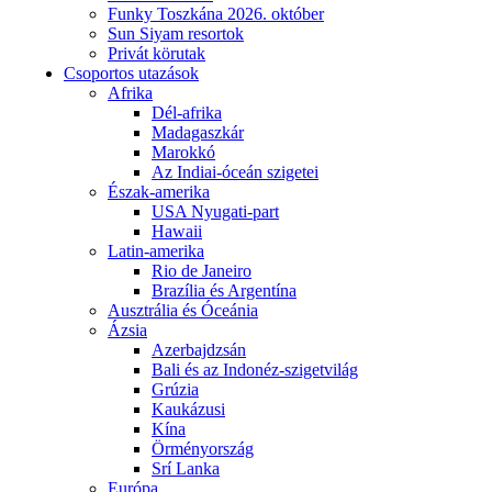
Funky Toszkána 2026. október
Sun Siyam resortok
Privát körutak
Csoportos utazások
Afrika
Dél-afrika
Madagaszkár
Marokkó
Az Indiai-óceán szigetei
Észak-amerika
USA Nyugati-part
Hawaii
Latin-amerika
Rio de Janeiro
Brazília és Argentína
Ausztrália és Óceánia
Ázsia
Azerbajdzsán
Bali és az Indonéz-szigetvilág
Grúzia
Kaukázusi
Kína
Örményország
Srí Lanka
Európa