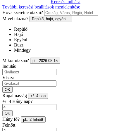
Keresés indítása
További keresési beállítások megjelenítése
Hova szeretne utazni?
Mivel utazna?
Repülő, hajó, egyéni...
Repülő
Hajó
Egyéni
Busz
Mindegy
Mikor utazna?
pl.: 2026-08-15
Indulás
Vissza
OK
Rugalmasság
+/- 4 nap
+/- 4 Hány nap?
OK
Hány fő?
pl.: 2 felnőtt
Felnőtt