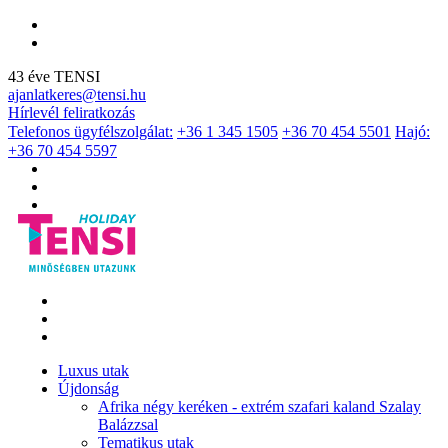
43 éve TENSI
ajanlatkeres@tensi.hu
Hírlevél feliratkozás
Telefonos ügyfélszolgálat:
+36 1 345 1505
+36 70 454 5501
Hajó:
+36 70 454 5597
Luxus utak
Újdonság
Afrika négy keréken - extrém szafari kaland Szalay
Balázzsal
Tematikus utak