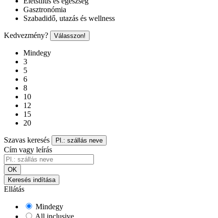
Életstílus és egészség
Gasztronómia
Szabadidő, utazás és wellness
Kedvezmény?
Válasszon!
Mindegy
3
5
6
8
10
12
15
20
Szavas keresés
Pl.: szállás neve
Cím vagy leírás
OK
Keresés indítása
Ellátás
Mindegy
All inclusive