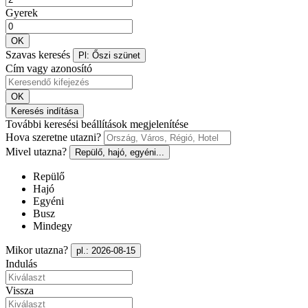
Gyerek
OK
Szavas keresés
Pl: Őszi szünet
Cím vagy azonosító
OK
Keresés indítása
További keresési beállítások megjelenítése
Hova szeretne utazni?
Mivel utazna?
Repülő, hajó, egyéni...
Repülő
Hajó
Egyéni
Busz
Mindegy
Mikor utazna?
pl.: 2026-08-15
Indulás
Vissza