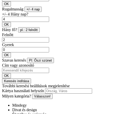
OK
Rugalmasság
+/- 4 nap
+/- 4 Hány nap?
OK
Hány fő?
pl.: 2 felnőtt
Felnőtt
Gyerek
OK
Szavas keresés
Pl: Őszi szünet
Cím vagy azonosító
OK
Keresés indítása
További keresési beállítások megjelenítése
Kártya használati helyszín
Milyen kategória?
Válasszon!
Mindegy
Divat és design