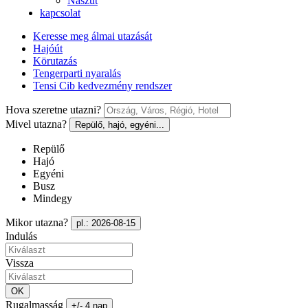
Nászút
kapcsolat
Keresse meg álmai utazását
Hajóút
Körutazás
Tengerparti nyaralás
Tensi Cib kedvezmény rendszer
Hova szeretne utazni?
Mivel utazna?
Repülő, hajó, egyéni...
Repülő
Hajó
Egyéni
Busz
Mindegy
Mikor utazna?
pl.: 2026-08-15
Indulás
Vissza
OK
Rugalmasság
+/- 4 nap