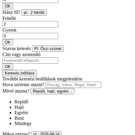
OK
Hány fő?
pl.: 2 felnőtt
Felnőtt
Gyerek
OK
Szavas keresés
Pl: Őszi szünet
Cím vagy azonosító
OK
Keresés indítása
További keresési beállítások megjelenítése
Hova szeretne utazni?
Mivel utazna?
Repülő, hajó, egyéni...
Repülő
Hajó
Egyéni
Busz
Mindegy
Mikor utazna?
pl.: 2026-08-14