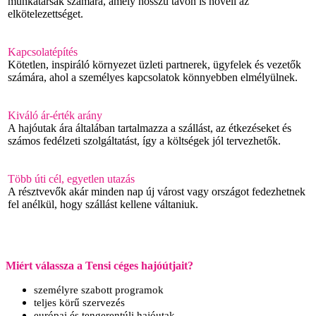
munkatársak számára, amely hosszú távon is növeli az
elkötelezettséget.
Kapcsolatépítés
Kötetlen, inspiráló környezet üzleti partnerek, ügyfelek és vezetők
számára, ahol a személyes kapcsolatok könnyebben elmélyülnek.
Kiváló ár-érték arány
A hajóutak ára általában tartalmazza a szállást, az étkezéseket és
számos fedélzeti szolgáltatást, így a költségek jól tervezhetők.
Több úti cél, egyetlen utazás
A résztvevők akár minden nap új várost vagy országot fedezhetnek
fel anélkül, hogy szállást kellene váltaniuk.
Miért válassza a Tensi céges hajóútjait?
személyre szabott programok
teljes körű szervezés
európai és tengerentúli hajóutak