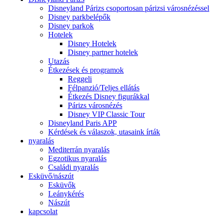
Disneyland Párizs csoportosan párizsi városnézéssel
Disney parkbelépők
Disney parkok
Hotelek
Disney Hotelek
Disney partner hotelek
Utazás
Étkezések és programok
Reggeli
Félpanzió/Teljes ellátás
Étkezés Disney figurákkal
Párizs városnézés
Disney VIP Classic Tour
Disneyland Paris APP
Kérdések és válaszok, utasaink írták
nyaralás
Mediterrán nyaralás
Egzotikus nyaralás
Családi nyaralás
Esküvő/nászút
Esküvők
Leánykérés
Nászút
kapcsolat