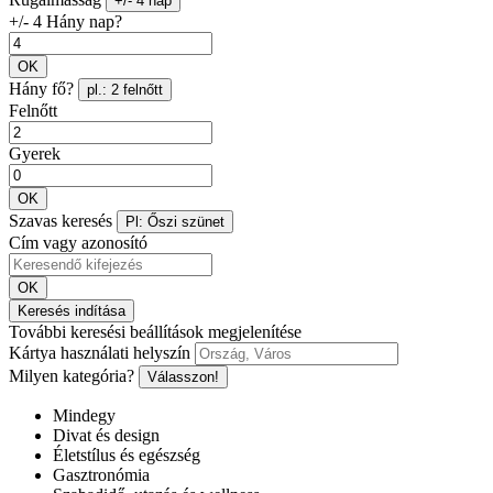
+/- 4 nap
+/- 4 Hány nap?
OK
Hány fő?
pl.: 2 felnőtt
Felnőtt
Gyerek
OK
Szavas keresés
Pl: Őszi szünet
Cím vagy azonosító
OK
Keresés indítása
További keresési beállítások megjelenítése
Kártya használati helyszín
Milyen kategória?
Válasszon!
Mindegy
Divat és design
Életstílus és egészség
Gasztronómia