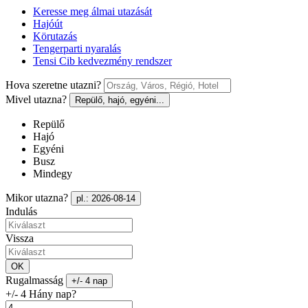
Keresse meg álmai utazását
Hajóút
Körutazás
Tengerparti nyaralás
Tensi Cib kedvezmény rendszer
Hova szeretne utazni?
Mivel utazna?
Repülő, hajó, egyéni...
Repülő
Hajó
Egyéni
Busz
Mindegy
Mikor utazna?
pl.: 2026-08-14
Indulás
Vissza
OK
Rugalmasság
+/- 4 nap
+/- 4 Hány nap?