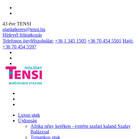
43 éve TENSI
ajanlatkeres@tensi.hu
Hírlevél feliratkozás
Telefonos ügyfélszolgálat:
+36 1 345 1505
+36 70 454 5501
Hajó:
+36 70 454 5597
Luxus utak
Újdonság
Afrika négy keréken - extrém szafari kaland Szalay
Balázzsal
Tematikus utak