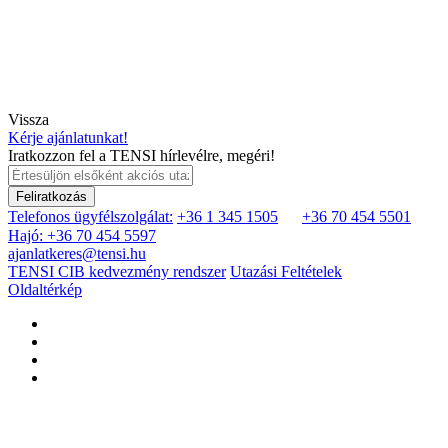
Vissza
Kérje ajánlatunkat!
Iratkozzon fel a TENSI hírlevélre, megéri!
Feliratkozás
Telefonos ügyfélszolgálat:
+36 1 345 1505
+36 70 454 5501
Hajó: +36 70 454 5597
ajanlatkeres@tensi.hu
TENSI CIB kedvezmény rendszer
Utazási Feltételek
Oldaltérkép