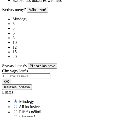
Szabadidő, utazás és wellness
Kedvezmény?
Válasszon!
Mindegy
3
5
6
8
10
12
15
20
Szavas keresés
Pl.: szállás neve
Cím vagy leírás
OK
Keresés indítása
Ellátás
Mindegy
All inclusive
Ellátás nélkül