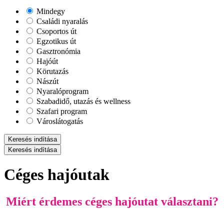
Mindegy
Családi nyaralás
Csoportos út
Egzotikus út
Gasztronómia
Hajóút
Körutazás
Nászút
Nyaralóprogram
Szabadidő, utazás és wellness
Szafari program
Városlátogatás
Keresés indítása
Keresés indítása
Céges hajóutak
Miért érdemes céges hajóutat választani?