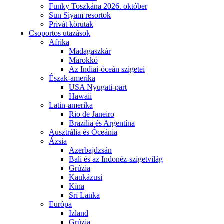
Funky Toszkána 2026. október
Sun Siyam resortok
Privát körutak
Csoportos utazások
Afrika
Madagaszkár
Marokkó
Az Indiai-óceán szigetei
Észak-amerika
USA Nyugati-part
Hawaii
Latin-amerika
Rio de Janeiro
Brazília és Argentína
Ausztrália és Óceánia
Ázsia
Azerbajdzsán
Bali és az Indonéz-szigetvilág
Grúzia
Kaukázusi
Kína
Srí Lanka
Európa
Izland
Grúzia