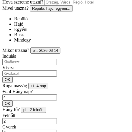
Hova szeretne utazni?
Mivel utazna?
Repülő, hajó, egyéni...
Repülő
Hajó
Egyéni
Busz
Mindegy
Mikor utazna?
pl.: 2026-08-14
Indulás
Vissza
OK
Rugalmasság
+/- 4 nap
+/- 4 Hány nap?
OK
Hány fő?
pl.: 2 felnőtt
Felnőtt
Gyerek