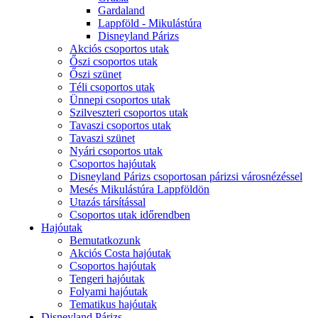
Gardaland
Lappföld - Mikulástúra
Disneyland Párizs
Akciós csoportos utak
Őszi csoportos utak
Őszi szünet
Téli csoportos utak
Ünnepi csoportos utak
Szilveszteri csoportos utak
Tavaszi csoportos utak
Tavaszi szünet
Nyári csoportos utak
Csoportos hajóutak
Disneyland Párizs csoportosan párizsi városnézéssel
Mesés Mikulástúra Lappföldön
Utazás társítással
Csoportos utak időrendben
Hajóutak
Bemutatkozunk
Akciós Costa hajóutak
Csoportos hajóutak
Tengeri hajóutak
Folyami hajóutak
Tematikus hajóutak
Disneyland Párizs