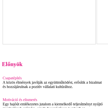
Előnyök
Csapatépítés
A közös élmények javítják az együttműködést, erősítik a bizalmat
és hozzájárulnak a pozitív vállalati kultúrához.
Motiváció és elismerés
Egy hajóút emlékezetes jutalom a kiemelkedő teljesítményt nyújtó