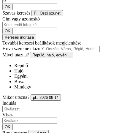
OK
Szavas keresés
Pl: Őszi szünet
Cím vagy azonosító
OK
Keresés indítása
További keresési beállítások megjelenítése
Hova szeretne utazni?
Mivel utazna?
Repülő, hajó, egyéni...
Repülő
Hajó
Egyéni
Busz
Mindegy
Mikor utazna?
pl.: 2026-08-14
Indulás
Vissza
OK
Rugalmasság