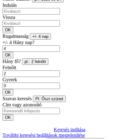
Indulás
Vissza
OK
Rugalmasság
+/- 4 nap
+/- 4 Hány nap?
OK
Hány fő?
pl.: 2 felnőtt
Felnőtt
Gyerek
OK
Szavas keresés
Pl: Őszi szünet
Cím vagy azonosító
OK
Keresés indítása
További keresési beállítások megjelenítése