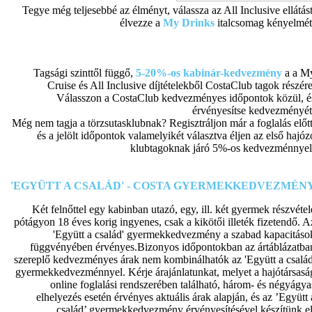
Tegye még teljesebbé az élményt, válassza az All Inclusive ellátást
élvezze a
My Drinks
italcsomag kényelmét
Tagsági szinttől függő,
5-20%-os kabinár-kedvezmény
a a M
Cruise és All Inclusive díjtételekből CostaClub tagok részére
Válasszon a CostaClub kedvezményes időpontok közül, é
érvényesítse kedvezményét
Még nem tagja a törzsutasklubnak? Regisztráljon már a foglalás előtt
és a jelölt időpontok valamelyikét választva éljen az első hajóz
klubtagoknak járó 5%-os kedvezménnyel
'EGYÜTT A CSALÁD' - COSTA GYERMEKKEDVEZMÉN
Két felnőttel egy kabinban utazó, egy, ill. két gyermek részvétel
pótágyon 18 éves korig ingyenes, csak a kikötői illeték fizetendő. A
'Együtt a család' gyermekkedvezmény a szabad kapacitáso
függvényében érvényes.Bizonyos időpontokban az ártáblázatba
szereplő kedvezményes árak nem kombinálhatók az 'Együtt a család
gyermekkedvezménnyel. Kérje árajánlatunkat, melyet a hajótársasá
online foglalási rendszerében található, három- és négyágya
elhelyezés esetén érvényes aktuális árak alapján, és az ’Együtt 
család’ gyermekkedvezmény érvényesítésével készítünk el