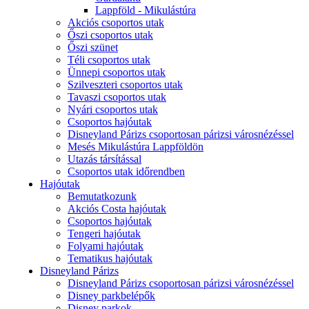
Lappföld - Mikulástúra
Akciós csoportos utak
Őszi csoportos utak
Őszi szünet
Téli csoportos utak
Ünnepi csoportos utak
Szilveszteri csoportos utak
Tavaszi csoportos utak
Nyári csoportos utak
Csoportos hajóutak
Disneyland Párizs csoportosan párizsi városnézéssel
Mesés Mikulástúra Lappföldön
Utazás társítással
Csoportos utak időrendben
Hajóutak
Bemutatkozunk
Akciós Costa hajóutak
Csoportos hajóutak
Tengeri hajóutak
Folyami hajóutak
Tematikus hajóutak
Disneyland Párizs
Disneyland Párizs csoportosan párizsi városnézéssel
Disney parkbelépők
Disney parkok