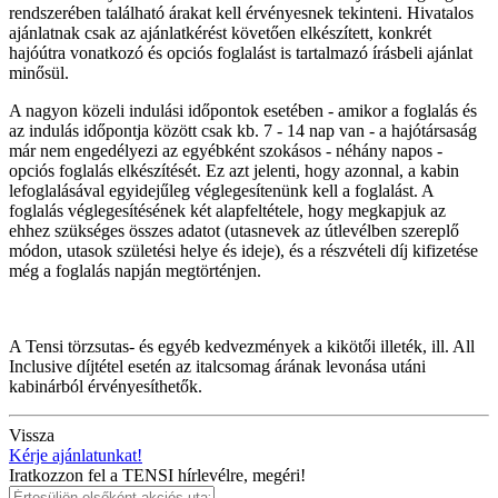
rendszerében található árakat kell érvényesnek tekinteni. Hivatalos
ajánlatnak csak az ajánlatkérést követően elkészített, konkrét
hajóútra vonatkozó és opciós foglalást is tartalmazó írásbeli ajánlat
minősül.
A nagyon közeli indulási időpontok esetében - amikor a foglalás és
az indulás időpontja között csak kb. 7 - 14 nap van - a hajótársaság
már nem engedélyezi az egyébként szokásos - néhány napos -
opciós foglalás elkészítését. Ez azt jelenti, hogy azonnal, a kabin
lefoglalásával egyidejűleg véglegesítenünk kell a foglalást. A
foglalás véglegesítésének két alapfeltétele, hogy megkapjuk az
ehhez szükséges összes adatot (utasnevek az útlevélben szereplő
módon, utasok születési helye és ideje), és a részvételi díj kifizetése
még a foglalás napján megtörténjen.
A Tensi törzsutas- és egyéb kedvezmények a kikötői illeték, ill. All
Inclusive díjtétel esetén az italcsomag árának levonása utáni
kabinárból érvényesíthetők.
Vissza
Kérje ajánlatunkat!
Iratkozzon fel a TENSI hírlevélre, megéri!