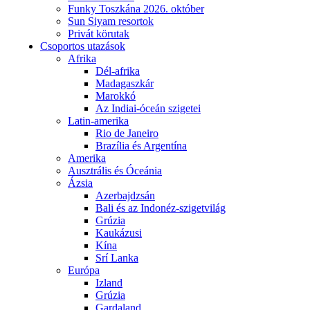
Funky Toszkána 2026. október
Sun Siyam resortok
Privát körutak
Csoportos utazások
Afrika
Dél-afrika
Madagaszkár
Marokkó
Az Indiai-óceán szigetei
Latin-amerika
Rio de Janeiro
Brazília és Argentína
Amerika
Ausztrális és Óceánia
Ázsia
Azerbajdzsán
Bali és az Indonéz-szigetvilág
Grúzia
Kaukázusi
Kína
Srí Lanka
Európa
Izland
Grúzia
Gardaland