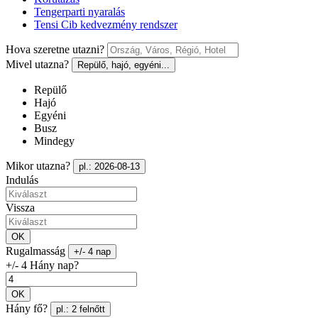
Tengerparti nyaralás
Tensi Cib kedvezmény rendszer
Hova szeretne utazni?
Mivel utazna?
Repülő, hajó, egyéni...
Repülő
Hajó
Egyéni
Busz
Mindegy
Mikor utazna?
pl.: 2026-08-13
Indulás
Vissza
OK
Rugalmasság
+/- 4 nap
+/- 4 Hány nap?
OK
Hány fő?
pl.: 2 felnőtt