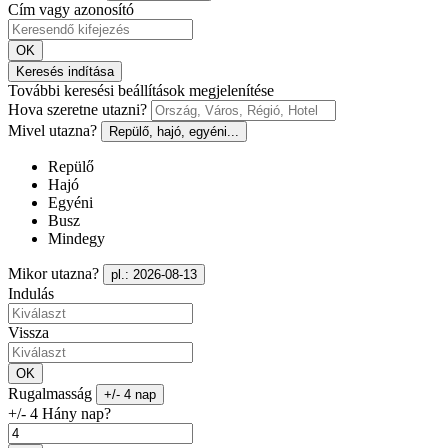
Cím vagy azonosító
OK
Keresés indítása
További keresési beállítások megjelenítése
Hova szeretne utazni?
Mivel utazna?
Repülő, hajó, egyéni...
Repülő
Hajó
Egyéni
Busz
Mindegy
Mikor utazna?
pl.: 2026-08-13
Indulás
Vissza
OK
Rugalmasság
+/- 4 nap
+/- 4 Hány nap?