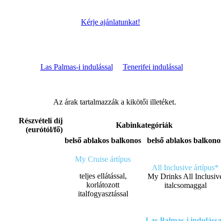
Kérje ajánlatunkat!
Las Palmas-i indulással
Tenerifei indulással
Az árak tartalmazzák a kikötői illetéket.
Részvételi díj
Kabinkategóriák
(eurótól/fő)
belső
ablakos
balkonos
belső
ablakos
balkono
My Cruise ártípus
All Inclusive ártípus*
teljes ellátással,
My Drinks All Inclusiv
korlátozott
italcsomaggal
italfogyasztással
Las Palmas-i indulássa