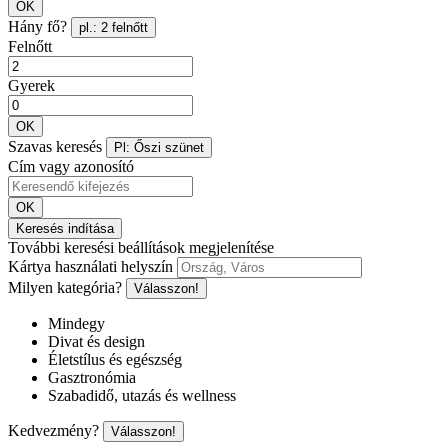
OK
Hány fő?
pl.: 2 felnőtt
Felnőtt
Gyerek
OK
Szavas keresés
Pl: Őszi szünet
Cím vagy azonosító
OK
Keresés indítása
További keresési beállítások megjelenítése
Kártya használati helyszín
Milyen kategória?
Válasszon!
Mindegy
Divat és design
Életstílus és egészség
Gasztronómia
Szabadidő, utazás és wellness
Kedvezmény?
Válasszon!