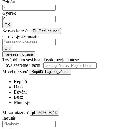
Felnőtt
Gyerek
OK
Szavas keresés
Pl: Őszi szünet
Cím vagy azonosító
OK
Keresés indítása
További keresési beállítások megjelenítése
Hova szeretne utazni?
Mivel utazna?
Repülő, hajó, egyéni...
Repülő
Hajó
Egyéni
Busz
Mindegy
Mikor utazna?
pl.: 2026-08-13
Indulás