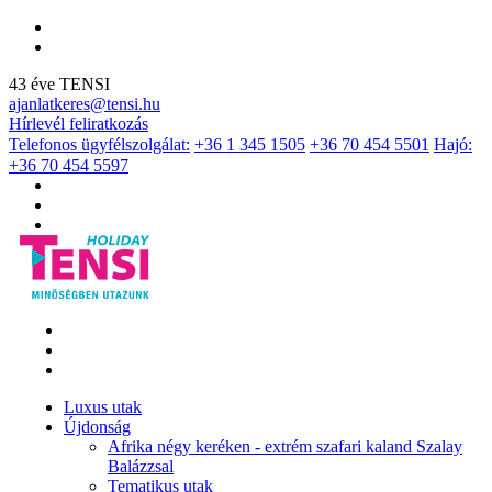
43 éve TENSI
ajanlatkeres@tensi.hu
Hírlevél feliratkozás
Telefonos ügyfélszolgálat:
+36 1 345 1505
+36 70 454 5501
Hajó:
+36 70 454 5597
Luxus utak
Újdonság
Afrika négy keréken - extrém szafari kaland Szalay
Balázzsal
Tematikus utak