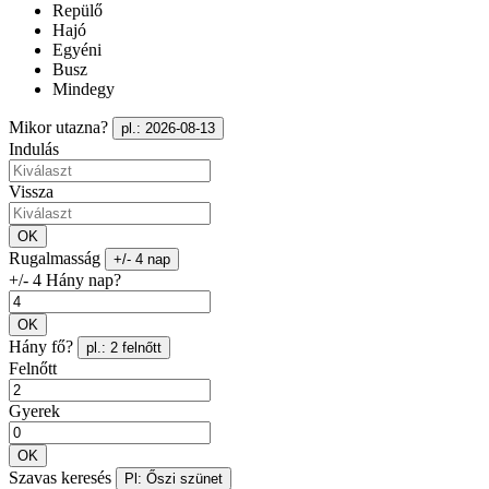
Repülő
Hajó
Egyéni
Busz
Mindegy
Mikor utazna?
pl.: 2026-08-13
Indulás
Vissza
OK
Rugalmasság
+/- 4 nap
+/- 4 Hány nap?
OK
Hány fő?
pl.: 2 felnőtt
Felnőtt
Gyerek
OK
Szavas keresés
Pl: Őszi szünet