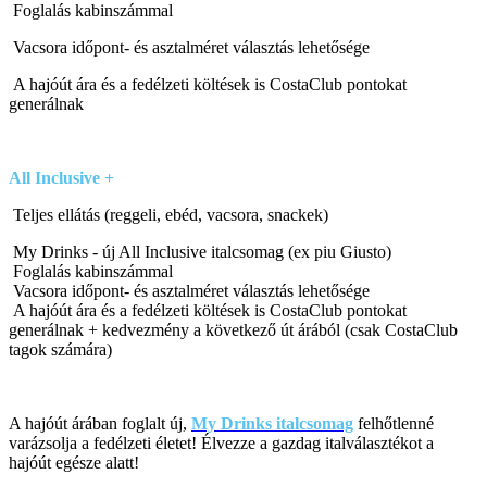
Foglalás kabinszámmal
Vacsora időpont- és asztalméret választás lehetősége
A hajóút ára és a fedélzeti költések is CostaClub pontokat
generálnak
All Inclusive
+
Teljes ellátás (reggeli, ebéd, vacsora, snackek)
My Drinks - új All Inclusive italcsomag (ex piu Giusto)
Foglalás kabinszámmal
Vacsora időpont- és asztalméret választás lehetősége
A hajóút ára és a fedélzeti költések is CostaClub pontokat
generálnak + kedvezmény a következő út árából (csak CostaClub
tagok számára)
A hajóút árában foglalt új,
My Drinks italcsomag
felhőtlenné
varázsolja a fedélzeti életet! Élvezze a gazdag italválasztékot a
hajóút egésze alatt!