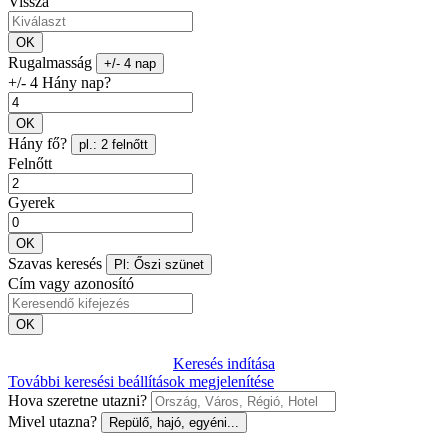
Vissza
OK
Rugalmasság
+/- 4 nap
+/- 4 Hány nap?
OK
Hány fő?
pl.: 2 felnőtt
Felnőtt
Gyerek
OK
Szavas keresés
Pl: Őszi szünet
Cím vagy azonosító
OK
Keresés indítása
További keresési beállítások megjelenítése
Hova szeretne utazni?
Mivel utazna?
Repülő, hajó, egyéni...