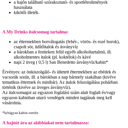
a hajón található szórakoztató- és sportlétesítmények
használata
kikötői illeték.
A My Drinks italcsomag tartalma:
az éttermekben borválogatás (fehér-, vörös- és rozé borok),
csapolt sör, üdítőitalok és ásványvíz
a bárokban a fentieken felül egyéb alkoholtartalmú, ill.
alkoholmentes italok (pl. koktélok) és kávé
napi 2 üveg ( 0,5 l) San Benedetto ásványvíz/kabin*
Érvényes: az önkiszolgáló- és ültetett éttermekben az ebédek és
vacsorák során, ill. a bárokban a nap bármely szakában (kivéve
tematikus éttermek és minibár). Az italok felszolgálása pohárban
történik (kivéve az üveges ásványvíz).
Az italcsomagot az egyazon foglalási szám alatt foglalt és/vagy
egyazon kabinban utazó vendégek minden tagjának meg kell
vásárolnia.
*kétágyas kabin esetén
A hajóút ára az alábbiakat nem tartalmazza: