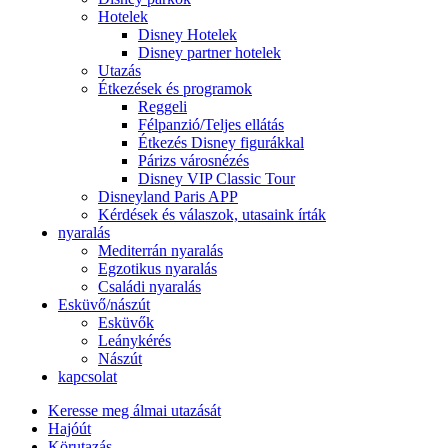
Hotelek
Disney Hotelek
Disney partner hotelek
Utazás
Étkezések és programok
Reggeli
Félpanzió/Teljes ellátás
Étkezés Disney figurákkal
Párizs városnézés
Disney VIP Classic Tour
Disneyland Paris APP
Kérdések és válaszok, utasaink írták
nyaralás
Mediterrán nyaralás
Egzotikus nyaralás
Családi nyaralás
Esküvő/nászút
Esküvők
Leánykérés
Nászút
kapcsolat
Keresse meg álmai utazását
Hajóút
Körutazás