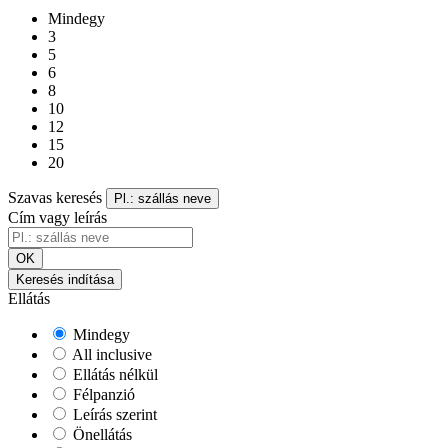
Mindegy
3
5
6
8
10
12
15
20
Szavas keresés
Pl.: szállás neve
Cím vagy leírás
OK
Keresés indítása
Ellátás
Mindegy
All inclusive
Ellátás nélkül
Félpanzió
Leírás szerint
Önellátás