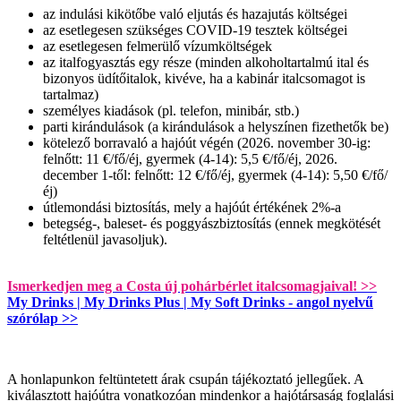
az indulási kikötőbe való eljutás és hazajutás költségei
az esetlegesen szükséges COVID-19 tesztek költségei
az esetlegesen felmerülő vízumköltségek
az italfogyasztás egy része (minden alkoholtartalmú ital és
bizonyos üdítőitalok, kivéve, ha a kabinár italcsomagot is
tartalmaz)
személyes kiadások (pl. telefon, minibár, stb.)
parti kirándulások (a kirándulások a helyszínen fizethetők be)
kötelező borravaló a hajóút végén (2026. november 30-ig:
felnőtt: 11 €/fő/éj, gyermek (4-14): 5,5 €/fő/éj, 2026.
december 1-től: felnőtt: 12 €/fő/éj, gyermek (4-14): 5,50 €/fő/
éj)
útlemondási biztosítás, mely a hajóút értékének 2%-a
betegség-, baleset- és poggyászbiztosítás (ennek megkötését
feltétlenül javasoljuk).
Ismerkedjen meg a Costa új pohárbérlet italcsomagjaival! >>
My Drinks | My Drinks Plus | My Soft Drinks - angol nyelvű
szórólap >>
A honlapunkon feltüntetett árak csupán tájékoztató jellegűek. A
kiválasztott hajóútra vonatkozóan mindenkor a hajótársaság foglalási