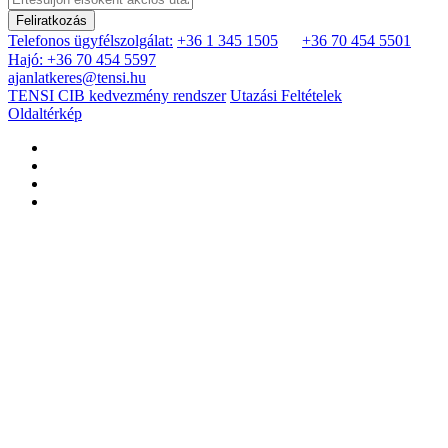
Feliratkozás
Telefonos ügyfélszolgálat:
+36 1 345 1505
+36 70 454 5501
Hajó: +36 70 454 5597
ajanlatkeres@tensi.hu
TENSI CIB kedvezmény rendszer
Utazási Feltételek
Oldaltérkép