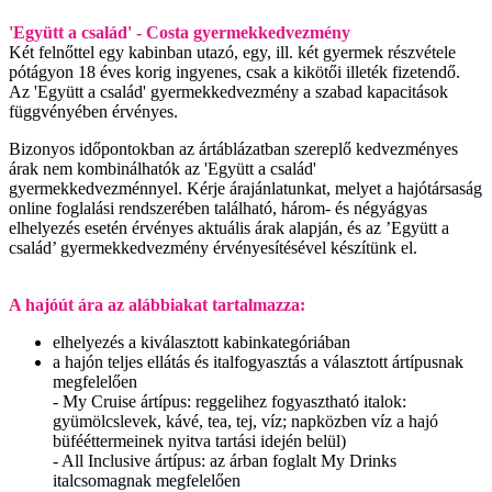
'Együtt a család' - Costa gyermekkedvezmény
Két felnőttel egy kabinban utazó, egy, ill. két gyermek részvétele
pótágyon 18 éves korig ingyenes, csak a kikötői illeték fizetendő.
Az 'Együtt a család' gyermekkedvezmény a szabad kapacitások
függvényében érvényes.
Bizonyos időpontokban az ártáblázatban szereplő kedvezményes
árak nem kombinálhatók az 'Együtt a család'
gyermekkedvezménnyel. Kérje árajánlatunkat, melyet a hajótársaság
online foglalási rendszerében található, három- és négyágyas
elhelyezés esetén érvényes aktuális árak alapján, és az ’Együtt a
család’ gyermekkedvezmény érvényesítésével készítünk el.
A hajóút ára az alábbiakat tartalmazza:
elhelyezés a kiválasztott kabinkategóriában
a hajón teljes ellátás és italfogyasztás a választott ártípusnak
megfelelően
- My Cruise ártípus: reggelihez fogyasztható italok:
gyümölcslevek, kávé, tea, tej, víz; napközben víz a hajó
büfééttermeinek nyitva tartási idején belül)
- All Inclusive ártípus: az árban foglalt My Drinks
italcsomagnak megfelelően