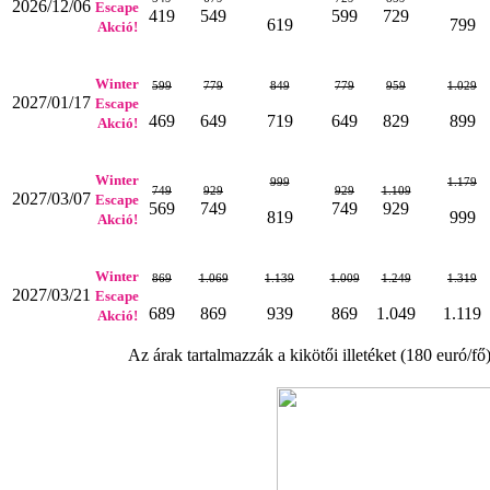
2026/12/06
Escape
419
549
599
729
619
799
Akció!
Winter
599
779
849
779
959
1.029
2027/01/17
Escape
469
649
719
649
829
899
Akció!
Winter
999
1.179
749
929
929
1.109
2027/03/07
Escape
569
749
749
929
819
999
Akció!
Winter
869
1.069
1.139
1.009
1.249
1.319
2027/03/21
Escape
689
869
939
869
1.049
1.119
Akció!
Az árak tartalmazzák a kikötői illetéket (180 euró/fő)