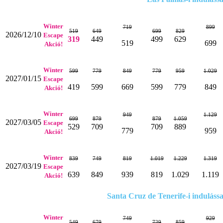
Winter
719
899
519
649
699
829
2026/12/10
Escape
319
449
499
629
519
699
Akció!
Winter
599
779
849
779
959
1.029
2027/01/15
Escape
419
599
669
599
779
849
Akció!
Winter
949
1.129
699
879
879
1.059
2027/03/05
Escape
529
709
709
889
779
959
Akció!
Winter
839
749
819
1.019
1.229
1.319
2027/03/19
Escape
639
849
939
819
1.029
1.119
Akció!
Santa Cruz de Tenerife-i indulássa
Winter
749
929
549
679
729
859