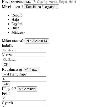
Hova szeretne utazni?
Mivel utazna?
Repülő, hajó, egyéni...
Repülő
Hajó
Egyéni
Busz
Mindegy
Mikor utazna?
pl.: 2026-08-14
Indulás
Vissza
OK
Rugalmasság
+/- 4 nap
+/- 4 Hány nap?
OK
Hány fő?
pl.: 2 felnőtt
Felnőtt
Gyerek