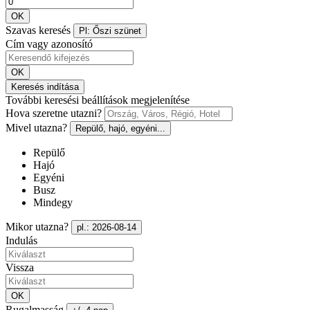
OK
Szavas keresés
Pl: Őszi szünet
Cím vagy azonosító
OK
Keresés indítása
További keresési beállítások megjelenítése
Hova szeretne utazni?
Mivel utazna?
Repülő, hajó, egyéni...
Repülő
Hajó
Egyéni
Busz
Mindegy
Mikor utazna?
pl.: 2026-08-14
Indulás
Vissza
OK
Rugalmasság