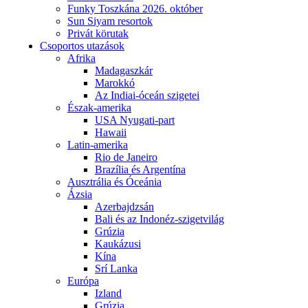
Funky Toszkána 2026. október
Sun Siyam resortok
Privát körutak
Csoportos utazások
Afrika
Madagaszkár
Marokkó
Az Indiai-óceán szigetei
Észak-amerika
USA Nyugati-part
Hawaii
Latin-amerika
Rio de Janeiro
Brazília és Argentína
Ausztrália és Óceánia
Ázsia
Azerbajdzsán
Bali és az Indonéz-szigetvilág
Grúzia
Kaukázusi
Kína
Srí Lanka
Európa
Izland
Grúzia