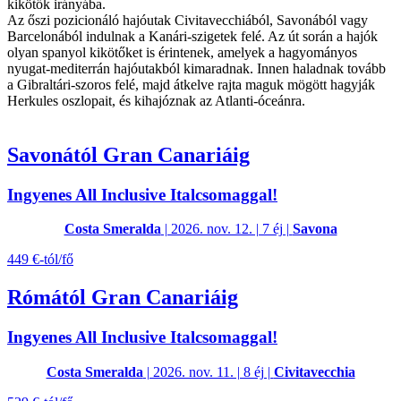
kikötők irányába.
Az őszi pozicionáló hajóutak Civitavecchiából, Savonából vagy
Barcelonából indulnak a Kanári-szigetek felé. Az út során a hajók
olyan spanyol kikötőket is érintenek, amelyek a hagyományos
nyugat-mediterrán hajóutakból kimaradnak. Innen haladnak tovább
a Gibraltári-szoros felé, majd átkelve rajta maguk mögött hagyják
Herkules oszlopait, és kihajóznak az Atlanti-óceánra.
Savonától Gran Canariáig
Ingyenes All Inclusive Italcsomaggal!
Costa Smeralda
| 2026. nov. 12. | 7 éj |
Savona
449 €-tól/fő
Rómától Gran Canariáig
Ingyenes All Inclusive Italcsomaggal!
Costa Smeralda
| 2026. nov. 11. | 8 éj |
Civitavecchia