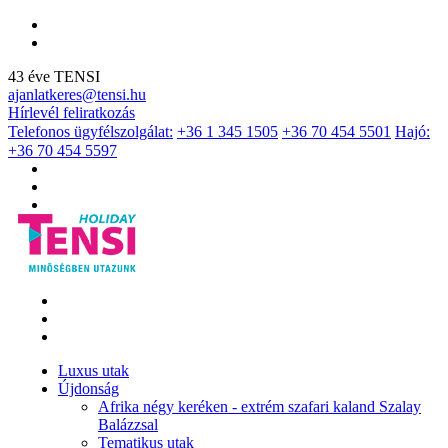
43 éve TENSI
ajanlatkeres@tensi.hu
Hírlevél feliratkozás
Telefonos ügyfélszolgálat:
+36 1 345 1505
+36 70 454 5501
Hajó:
+36 70 454 5597
Luxus utak
Újdonság
Afrika négy keréken - extrém szafari kaland Szalay
Balázzsal
Tematikus utak