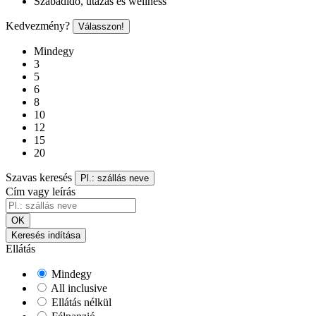
Szabadidő, utazás és wellness
Kedvezmény?
Válasszon!
Mindegy
3
5
6
8
10
12
15
20
Szavas keresés
Pl.: szállás neve
Cím vagy leírás
OK
Keresés indítása
Ellátás
Mindegy
All inclusive
Ellátás nélkül