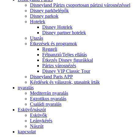
Disneyland Párizs csoportosan párizsi városnézéssel
Disney parkbelépők
Disney parkok
Hotelek
Disney Hotelek
Disney partner hotelek
Utazás
Étkezések és programok
Reggeli
Félpanzió/Teljes ellátás
Étkezés Disney figurákkal
Párizs városnézés
Disney VIP Classic Tour
Disneyland Paris APP
Kérdések és válaszok, utasaink írták
nyaralás
Mediterrán nyaralás
Egzotikus nyaralás
Családi nyaralás
Esküvő/nászút
Esküvők
Leánykérés
Nászút
kapcsolat