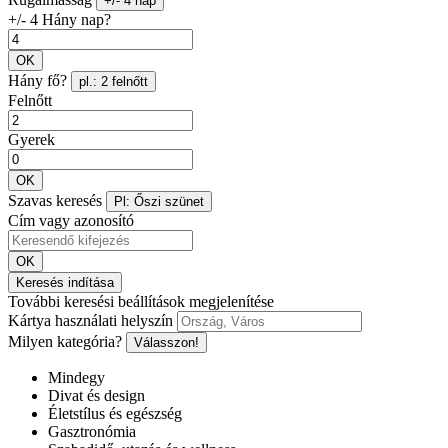
+/- 4 nap
+/- 4 Hány nap?
OK
Hány fő?
pl.: 2 felnőtt
Felnőtt
Gyerek
OK
Szavas keresés
Pl: Őszi szünet
Cím vagy azonosító
OK
Keresés indítása
További keresési beállítások megjelenítése
Kártya használati helyszín
Milyen kategória?
Válasszon!
Mindegy
Divat és design
Életstílus és egészség
Gasztronómia