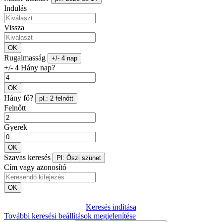
Indulás
Vissza
OK
Rugalmasság
+/- 4 nap
+/- 4 Hány nap?
OK
Hány fő?
pl.: 2 felnőtt
Felnőtt
Gyerek
OK
Szavas keresés
Pl: Őszi szünet
Cím vagy azonosító
OK
Keresés indítása
További keresési beállítások megjelenítése