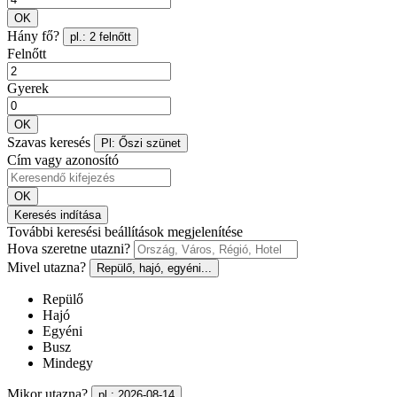
OK
Hány fő?
pl.: 2 felnőtt
Felnőtt
Gyerek
OK
Szavas keresés
Pl: Őszi szünet
Cím vagy azonosító
OK
Keresés indítása
További keresési beállítások megjelenítése
Hova szeretne utazni?
Mivel utazna?
Repülő, hajó, egyéni...
Repülő
Hajó
Egyéni
Busz
Mindegy
Mikor utazna?
pl.: 2026-08-14