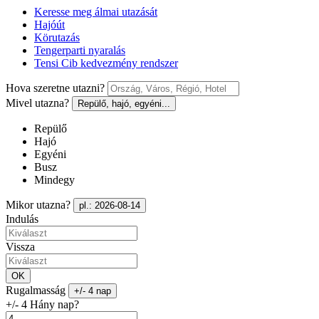
Keresse meg álmai utazását
Hajóút
Körutazás
Tengerparti nyaralás
Tensi Cib kedvezmény rendszer
Hova szeretne utazni?
Mivel utazna?
Repülő, hajó, egyéni...
Repülő
Hajó
Egyéni
Busz
Mindegy
Mikor utazna?
pl.: 2026-08-14
Indulás
Vissza
OK
Rugalmasság
+/- 4 nap
+/- 4 Hány nap?