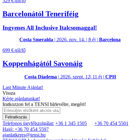
529 €-tól/fő
Barcelonától Teneriféig
Ingyenes All Inclusive Italcsomaggal!
Costa Smeralda
| 2026. nov. 14. | 8 éj |
Barcelona
699 €-tól/fő
Koppenhágától Savonáig
Costa Diadema
| 2026. szept. 12| 11 éj |
CPH
Last Minute Ajánlat!
Vissza
Kérje ajánlatunkat!
Iratkozzon fel a TENSI hírlevélre, megéri!
Feliratkozás
Telefonos ügyfélszolgálat:
+36 1 345 1505
+36 70 454 5501
Hajó: +36 70 454 5597
ajanlatkeres@tensi.hu