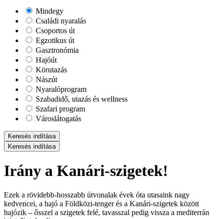
Mindegy
Családi nyaralás
Csoportos út
Egzotikus út
Gasztronómia
Hajóút
Körutazás
Nászút
Nyaralóprogram
Szabadidő, utazás és wellness
Szafari program
Városlátogatás
Keresés indítása
Keresés indítása
Irány a Kanári-szigetek!
Ezek a rövidebb-hosszabb útvonalak évek óta utasaink nagy
kedvencei, a hajó a Földközi-tenger és a Kanári-szigetek között
hajózik – ősszel a szigetek felé, tavasszal pedig vissza a mediterrán