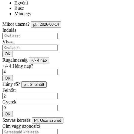
Egyéni
Busz
Mindegy
Mikor utazna?
pl.: 2026-08-14
Indulás
Vissza
OK
Rugalmasság
+/- 4 nap
+/- 4 Hány nap?
OK
Hány fő?
pl.: 2 felnőtt
Felnőtt
Gyerek
OK
Szavas keresés
Pl: Őszi szünet
Cím vagy azonosító