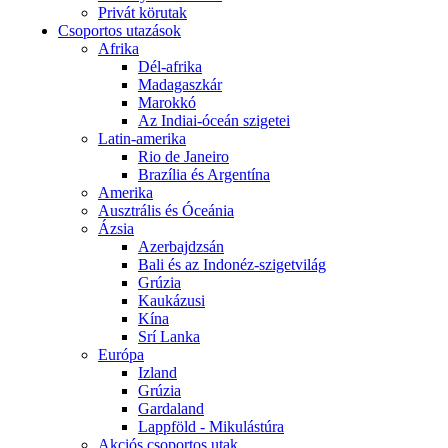
Privát körutak
Csoportos utazások
Afrika
Dél-afrika
Madagaszkár
Marokkó
Az Indiai-óceán szigetei
Latin-amerika
Rio de Janeiro
Brazília és Argentína
Amerika
Ausztrális és Óceánia
Ázsia
Azerbajdzsán
Bali és az Indonéz-szigetvilág
Grúzia
Kaukázusi
Kína
Srí Lanka
Európa
Izland
Grúzia
Gardaland
Lappföld - Mikulástúra
Akciós csoportos utak