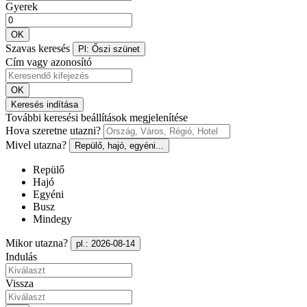
Gyerek
OK
Szavas keresés
Pl: Őszi szünet
Cím vagy azonosító
OK
Keresés indítása
További keresési beállítások megjelenítése
Hova szeretne utazni?
Mivel utazna?
Repülő, hajó, egyéni...
Repülő
Hajó
Egyéni
Busz
Mindegy
Mikor utazna?
pl.: 2026-08-14
Indulás
Vissza