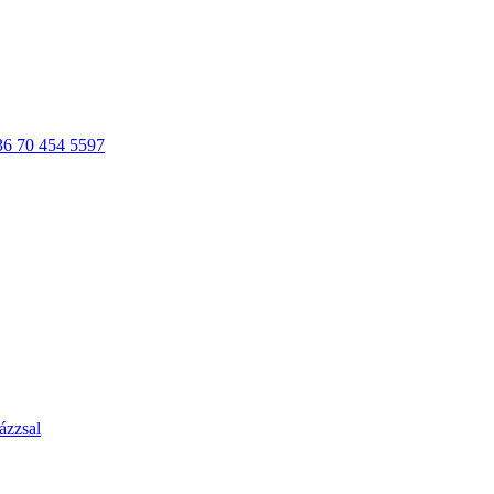
36 70 454 5597
ázzsal