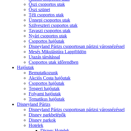
Őszi csoportos utak
Őszi szünet
Téli csoportos utak
Ünnepi csoportos utak
Szilveszteri csoportos utak
Tavaszi csoportos utak
Nyári csoportos utak
Csoportos hajóutak
Disneyland Párizs csoportosan párizsi városnézéssel
Mesés Mikulástúra Lappföldön
Utazás társítással
Csoportos utak időrendben
Hajóutak
Bemutatkozunk
Akciós Costa hajóutak
Csoportos hajóutak
Tengeri hajóutak
Folyami hajóutak
Tematikus hajóutak
Disneyland Párizs
Disneyland Párizs csoportosan párizsi városnézéssel
Disney parkbelépők
Disney parkok
Hotelek
Disney Hotelek