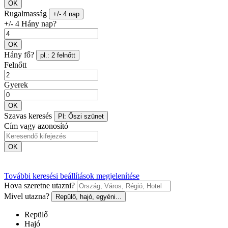
OK
Rugalmasság
+/- 4 nap
+/- 4 Hány nap?
OK
Hány fő?
pl.: 2 felnőtt
Felnőtt
Gyerek
OK
Szavas keresés
Pl: Őszi szünet
Cím vagy azonosító
OK
További keresési beállítások megjelenítése
Hova szeretne utazni?
Mivel utazna?
Repülő, hajó, egyéni...
Repülő
Hajó