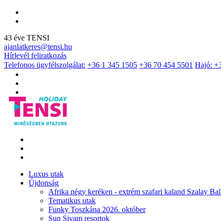
43 éve TENSI
ajanlatkeres@tensi.hu
Hírlevél feliratkozás
Telefonos ügyfélszolgálat:
+36 1 345 1505
+36 70 454 5501
Hajó: +
Luxus utak
Újdonság
Afrika négy keréken - extrém szafari kaland Szalay Bal
Tematikus utak
Funky Toszkána 2026. október
Sun Siyam resortok