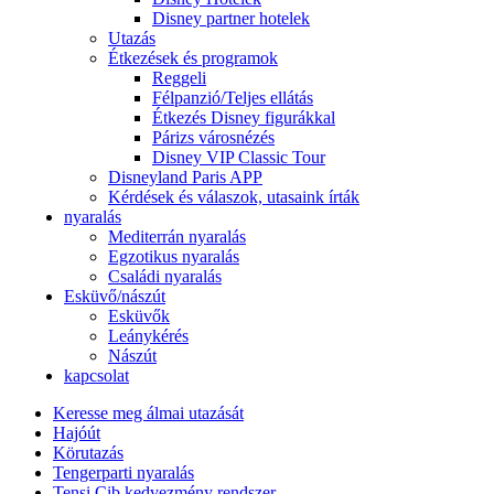
Disney partner hotelek
Utazás
Étkezések és programok
Reggeli
Félpanzió/Teljes ellátás
Étkezés Disney figurákkal
Párizs városnézés
Disney VIP Classic Tour
Disneyland Paris APP
Kérdések és válaszok, utasaink írták
nyaralás
Mediterrán nyaralás
Egzotikus nyaralás
Családi nyaralás
Esküvő/nászút
Esküvők
Leánykérés
Nászút
kapcsolat
Keresse meg álmai utazását
Hajóút
Körutazás
Tengerparti nyaralás
Tensi Cib kedvezmény rendszer