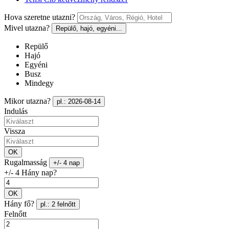
Hova szeretne utazni?
Mivel utazna?
Repülő, hajó, egyéni...
Repülő
Hajó
Egyéni
Busz
Mindegy
Mikor utazna?
pl.: 2026-08-14
Indulás
Vissza
OK
Rugalmasság
+/- 4 nap
+/- 4 Hány nap?
OK
Hány fő?
pl.: 2 felnőtt
Felnőtt