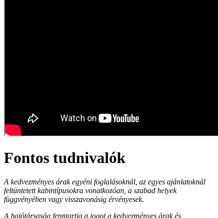
Fontos tudnivalók
A kedvezményes árak egyéni foglalásoknál, az egyes ajánlatoknál
feltüntetett kabintípusokra vonatkozóan, a szabad helyek
függvényében vagy visszavonásig érvényesek.
A hajótársaság fenntartja a jogot a kedvezményes árak és