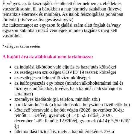
Érvényes: az önkiszolgáló- és ültetett éttermekben az ebédek és
vacsorák során, ill. a bárokban a nap bármely szakában (kivéve
tematikus éttermek és minibár). Az italok felszolgálása pohárban
történik (kivéve az üveges ásványvíz).
Az italcsomagot az egyazon foglalási szám alatt foglalt és/vagy
egyazon kabinban utazó vendégek minden tagjának meg kell
vásárolnia.
*kétágyas kabin esetén
A hajóút ára az alábbiakat nem tartalmazza:
az indulási kikötőbe való eljutás és hazajutás költségei
az esetlegesen szükséges COVID-19 tesztek költségei
az esetlegesen felmerülő vízumköltségek
az italfogyasztás egy része (minden alkoholtartalmú ital és
bizonyos üdítőitalok, kivéve, ha a kabinár italcsomagot is
tartalmaz)
személyes kiadások (pl. telefon, minibár, stb.)
parti kirándulások (a kirándulások a helyszínen fizethetők be)
kötelező borravaló a hajóút végén (2026. november 30-ig:
felnőtt: 11 €/fő/éj, gyermek (4-14): 5,5 €/fő/éj, 2026.
december 1-től: felnőtt: 12 €/fő/éj, gyermek (4-14): 5,50 €/fő/
éj)
útlemondási biztosítás, mely a hajóút értékének 2%-a