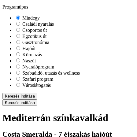
Programtípus
Mindegy
Családi nyaralás
Csoportos út
Egzotikus út
Gasztronómia
Hajóút
Körutazás
Nászút
Nyaralóprogram
Szabadidő, utazás és wellness
Szafari program
Városlátogatás
Keresés indítása
Keresés indítása
Mediterrán színkavalkád
Costa Smeralda - 7 éjszakás hajóút