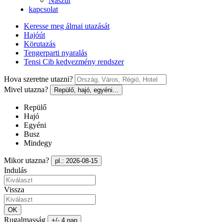
Nászút
kapcsolat
Keresse meg álmai utazását
Hajóút
Körutazás
Tengerparti nyaralás
Tensi Cib kedvezmény rendszer
Hova szeretne utazni?
Mivel utazna?
Repülő, hajó, egyéni...
Repülő
Hajó
Egyéni
Busz
Mindegy
Mikor utazna?
pl.: 2026-08-15
Indulás
Vissza
OK
Rugalmasság
+/- 4 nap