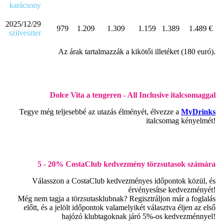
karácsony
2025/12/29
979
1.209
1.309
1.159
1.389
1.489 €
szilveszter
Az árak tartalmazzák a kikötői illetéket (180 euró).
Dolce Vita a tengeren - All Inclusive italcsomaggal
Tegye még teljesebbé az utazás élményét, élvezze a
MyDrinks
italcsomag kényelmét!
5 - 20% CostaClub kedvezmény törzsutasok számára
Válasszon a CostaClub kedvezményes időpontok közül, és
érvényesítse kedvezményét!
Még nem tagja a törzsutasklubnak? Regisztráljon már a foglalás
előtt, és a jelölt időpontok valamelyikét választva éljen az első
hajózó klubtagoknak járó 5%-os kedvezménnyel!