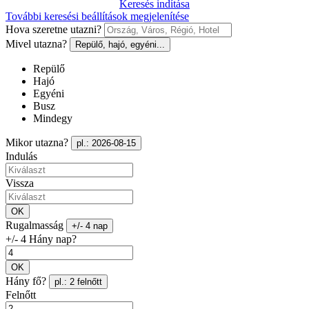
Keresés indítása
További keresési beállítások megjelenítése
Hova szeretne utazni?
Mivel utazna?
Repülő, hajó, egyéni...
Repülő
Hajó
Egyéni
Busz
Mindegy
Mikor utazna?
pl.: 2026-08-15
Indulás
Vissza
OK
Rugalmasság
+/- 4 nap
+/- 4 Hány nap?
OK
Hány fő?
pl.: 2 felnőtt
Felnőtt