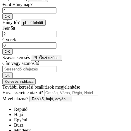
+/- 4 Hány nap?
OK
Hány fő?
pl.: 2 felnőtt
Felnőtt
Gyerek
OK
Szavas keresés
Pl: Őszi szünet
Cím vagy azonosító
OK
Keresés indítása
További keresési beállítások megjelenítése
Hova szeretne utazni?
Mivel utazna?
Repülő, hajó, egyéni...
Repülő
Hajó
Egyéni
Busz
Mindegy