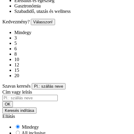
Életstílus és egészség
Gasztronómia
Szabadidő, utazás és wellness
Kedvezmény?
Válasszon!
Mindegy
3
5
6
8
10
12
15
20
Szavas keresés
Pl.: szállás neve
Cím vagy leírás
OK
Keresés indítása
Ellátás
Mindegy
All inclusive