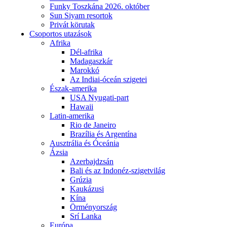
Funky Toszkána 2026. október
Sun Siyam resortok
Privát körutak
Csoportos utazások
Afrika
Dél-afrika
Madagaszkár
Marokkó
Az Indiai-óceán szigetei
Észak-amerika
USA Nyugati-part
Hawaii
Latin-amerika
Rio de Janeiro
Brazília és Argentína
Ausztrália és Óceánia
Ázsia
Azerbajdzsán
Bali és az Indonéz-szigetvilág
Grúzia
Kaukázusi
Kína
Örményország
Srí Lanka
Európa