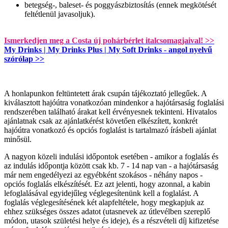
betegség-, baleset- és poggyászbiztosítás (ennek megkötését
feltétlenül javasoljuk).
Ismerkedjen meg a Costa új pohárbérlet italcsomagjaival! >>
My Drinks | My Drinks Plus | My Soft Drinks - angol nyelvű
szórólap >>
A honlapunkon feltüntetett árak csupán tájékoztató jellegűek. A
kiválasztott hajóútra vonatkozóan mindenkor a hajótársaság foglalási
rendszerében található árakat kell érvényesnek tekinteni. Hivatalos
ajánlatnak csak az ajánlatkérést követően elkészített, konkrét
hajóútra vonatkozó és opciós foglalást is tartalmazó írásbeli ajánlat
minősül.
A nagyon közeli indulási időpontok esetében - amikor a foglalás és
az indulás időpontja között csak kb. 7 - 14 nap van - a hajótársaság
már nem engedélyezi az egyébként szokásos - néhány napos -
opciós foglalás elkészítését. Ez azt jelenti, hogy azonnal, a kabin
lefoglalásával egyidejűleg véglegesítenünk kell a foglalást. A
foglalás véglegesítésének két alapfeltétele, hogy megkapjuk az
ehhez szükséges összes adatot (utasnevek az útlevélben szereplő
módon, utasok születési helye és ideje), és a részvételi díj kifizetése