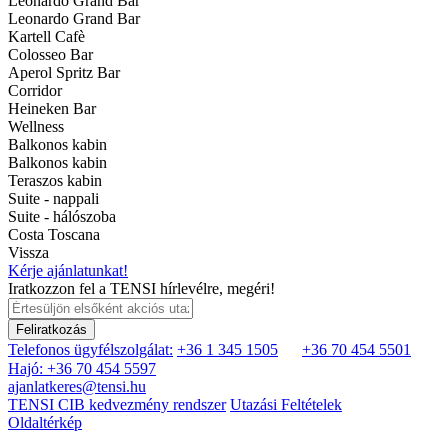
Leonardo Grand Bar
Leonardo Grand Bar
Kartell Cafè
Colosseo Bar
Aperol Spritz Bar
Corridor
Heineken Bar
Wellness
Balkonos kabin
Balkonos kabin
Teraszos kabin
Suite - nappali
Suite - hálószoba
Costa Toscana
Vissza
Kérje ajánlatunkat!
Iratkozzon fel a TENSI hírlevélre, megéri!
Feliratkozás
Telefonos ügyfélszolgálat:
+36 1 345 1505
+36 70 454 5501
Hajó: +36 70 454 5597
ajanlatkeres@tensi.hu
TENSI CIB kedvezmény rendszer
Utazási Feltételek
Oldaltérkép