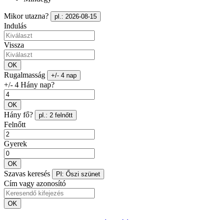
Mikor utazna?
pl.: 2026-08-15
Indulás
Vissza
OK
Rugalmasság
+/- 4 nap
+/- 4 Hány nap?
OK
Hány fő?
pl.: 2 felnőtt
Felnőtt
Gyerek
OK
Szavas keresés
Pl: Őszi szünet
Cím vagy azonosító
OK