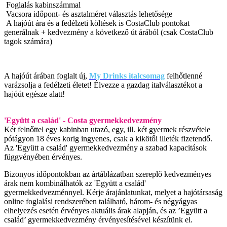
Foglalás kabinszámmal
Vacsora időpont- és asztalméret választás lehetősége
A hajóút ára és a fedélzeti költések is CostaClub pontokat
generálnak + kedvezmény a következő út árából (csak CostaClub
tagok számára)
A hajóút árában foglalt új,
My Drinks italcsomag
felhőtlenné
varázsolja a fedélzeti életet! Élvezze a gazdag italválasztékot a
hajóút egésze alatt!
'Együtt a család' - Costa gyermekkedvezmény
Két felnőttel egy kabinban utazó, egy, ill. két gyermek részvétele
pótágyon 18 éves korig ingyenes, csak a kikötői illeték fizetendő.
Az 'Együtt a család' gyermekkedvezmény a szabad kapacitások
függvényében érvényes.
Bizonyos időpontokban az ártáblázatban szereplő kedvezményes
árak nem kombinálhatók az 'Együtt a család'
gyermekkedvezménnyel. Kérje árajánlatunkat, melyet a hajótársaság
online foglalási rendszerében található, három- és négyágyas
elhelyezés esetén érvényes aktuális árak alapján, és az ’Együtt a
család’ gyermekkedvezmény érvényesítésével készítünk el.