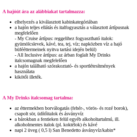
A hajóút ára az alábbiakat tartalmazza:
elhelyezés a kiválasztott kabinkategóriában
a hajón teljes ellátás és italfogyasztás a választott ártípusnak
megfelelően
- My Cruise ártípus: reggelihez fogyasztható italok:
gyümölcslevek, kávé, tea, tej, víz; napközben víz a hajó
büfééttermeinek nyitva tartási idején belül)
- All Inclusive ártípus: az árban foglalt My Drinks
italcsomagnak megfelelően
a hajón található szórakoztató- és sportlétesítmények
használata
kikötői illeték.
A My Drinks italcsomag tartalma:
az éttermekben borválogatás (fehér-, vörös- és rozé borok),
csapolt sör, üdítőitalok és ásványvíz
a bárokban a fentieken felül egyéb alkoholtartalmú, ill.
alkoholmentes italok (pl. koktélok) és kávé
napi 2 üveg ( 0,5 l) San Benedetto ásványvíz/kabin*