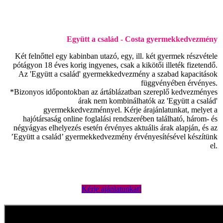
Együtt a család - Costa gyermekkedvezmény
Két felnőttel egy kabinban utazó, egy, ill. két gyermek részvétele
pótágyon 18 éves korig ingyenes, csak a kikötői illeték fizetendő.
Az 'Együtt a család' gyermekkedvezmény a szabad kapacitások
függvényében érvényes.
*Bizonyos időpontokban az ártáblázatban szereplő kedvezményes
árak nem kombinálhatók az 'Együtt a család'
gyermekkedvezménnyel. Kérje árajánlatunkat, melyet a
hajótársaság online foglalási rendszerében található, három- és
négyágyas elhelyezés esetén érvényes aktuális árak alapján, és az
’Együtt a család’ gyermekkedvezmény érvényesítésével készítünk
el.
Kérje ajánlatunkat!