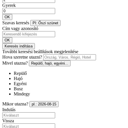
Gyerek
OK
Szavas keresés
Pl: Őszi szünet
Cím vagy azonosító
OK
Keresés indítása
További keresési beállítások megjelenítése
Hova szeretne utazni?
Mivel utazna?
Repülő, hajó, egyéni...
Repülő
Hajó
Egyéni
Busz
Mindegy
Mikor utazna?
pl.: 2026-08-15
Indulás
Vissza