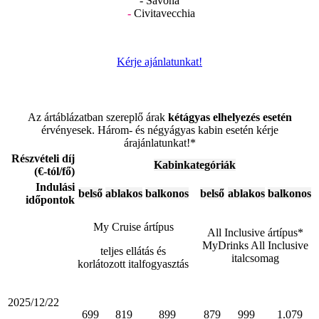
- Savona
-
Civitavecchia
Kérje ajánlatunkat!
Az ártáblázatban szereplő árak
kétágyas elhelyezés esetén
érvényesek. Három- és négyágyas kabin esetén kérje
árajánlatunkat!*
Részvételi díj
Kabinkategóriák
(€-tól/fő)
Indulási
belső
ablakos
balkonos
belső
ablakos
balkonos
időpontok
My Cruise ártípus
All Inclusive ártípus*
MyDrinks All Inclusive
teljes ellátás és
italcsomag
korlátozott italfogyasztás
2025/12/22
699
819
899
879
999
1.079