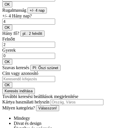
OK
Rugalmasság
+/- 4 nap
+/- 4 Hány nap?
OK
Hány fő?
pl.: 2 felnőtt
Felnőtt
Gyerek
OK
Szavas keresés
Pl: Őszi szünet
Cím vagy azonosító
OK
Keresés indítása
További keresési beállítások megjelenítése
Kártya használati helyszín
Milyen kategória?
Válasszon!
Mindegy
Divat és design