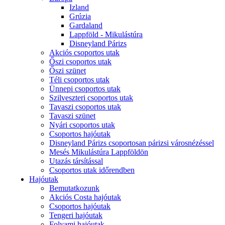
Izland
Grúzia
Gardaland
Lappföld - Mikulástúra
Disneyland Párizs
Akciós csoportos utak
Őszi csoportos utak
Őszi szünet
Téli csoportos utak
Ünnepi csoportos utak
Szilveszteri csoportos utak
Tavaszi csoportos utak
Tavaszi szünet
Nyári csoportos utak
Csoportos hajóutak
Disneyland Párizs csoportosan párizsi városnézéssel
Mesés Mikulástúra Lappföldön
Utazás társítással
Csoportos utak időrendben
Hajóutak
Bemutatkozunk
Akciós Costa hajóutak
Csoportos hajóutak
Tengeri hajóutak
Folyami hajóutak