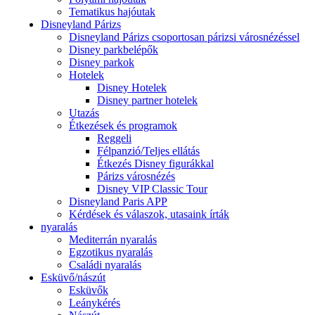
Tematikus hajóutak
Disneyland Párizs
Disneyland Párizs csoportosan párizsi városnézéssel
Disney parkbelépők
Disney parkok
Hotelek
Disney Hotelek
Disney partner hotelek
Utazás
Étkezések és programok
Reggeli
Félpanzió/Teljes ellátás
Étkezés Disney figurákkal
Párizs városnézés
Disney VIP Classic Tour
Disneyland Paris APP
Kérdések és válaszok, utasaink írták
nyaralás
Mediterrán nyaralás
Egzotikus nyaralás
Családi nyaralás
Esküvő/nászút
Esküvők
Leánykérés