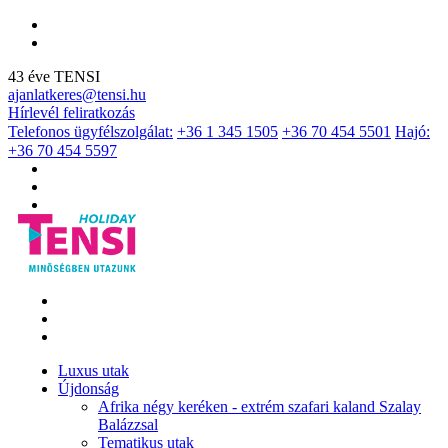
43 éve TENSI
ajanlatkeres@tensi.hu
Hírlevél feliratkozás
Telefonos ügyfélszolgálat:
+36 1 345 1505
+36 70 454 5501
Hajó:
+36 70 454 5597
Luxus utak
Újdonság
Afrika négy keréken - extrém szafari kaland Szalay
Balázzsal
Tematikus utak