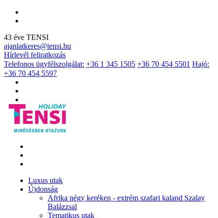
43 éve TENSI
ajanlatkeres@tensi.hu
Hírlevél feliratkozás
Telefonos ügyfélszolgálat:
+36 1 345 1505
+36 70 454 5501
Hajó:
+36 70 454 5597
Luxus utak
Újdonság
Afrika négy keréken - extrém szafari kaland Szalay
Balázzsal
Tematikus utak