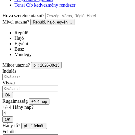
Tensi Cib kedvezmény rendszer
Hova szeretne utazni?
Mivel utazna?
Repülő, hajó, egyéni...
Repülő
Hajó
Egyéni
Busz
Mindegy
Mikor utazna?
pl.: 2026-08-13
Indulás
Vissza
OK
Rugalmasság
+/- 4 nap
+/- 4 Hány nap?
OK
Hány fő?
pl.: 2 felnőtt
Felnőtt