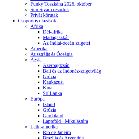
Funky Toszkána 2026. október
Sun Siyam resortok
Privát körutak
Csoportos utazások
Afrika
Dél-afrika
Madagaszkár
Az Indiai-óceán szigetei
Amerika
Ausztrális és Óceánia
Ázsia
Azerbajdzsán
Bali és az Indonéz-szigetvilág
Grúzia
Kaukázusi
Kína
Srí Lanka
Európa
Izland
Grúzia
Gardaland
Lappföld - Mikulástúra
Latin-amerika
Rio de Janeiro
Brazília és Argentína