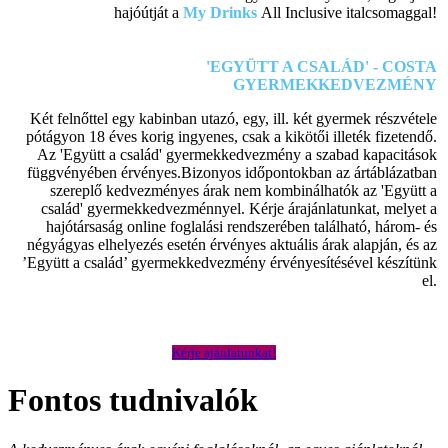
hajóútját a
My Drinks
All Inclusive italcsomaggal!
'EGYÜTT A CSALÁD' - COSTA
GYERMEKKEDVEZMÉNY
Két felnőttel egy kabinban utazó, egy, ill. két gyermek részvétele
pótágyon 18 éves korig ingyenes, csak a kikötői illeték fizetendő.
Az 'Együtt a család' gyermekkedvezmény a szabad kapacitások
függvényében érvényes.Bizonyos időpontokban az ártáblázatban
szereplő kedvezményes árak nem kombinálhatók az 'Együtt a
család' gyermekkedvezménnyel. Kérje árajánlatunkat, melyet a
hajótársaság online foglalási rendszerében található, három- és
négyágyas elhelyezés esetén érvényes aktuális árak alapján, és az
’Együtt a család’ gyermekkedvezmény érvényesítésével készítünk
el.
Kérje ajánlatunkat!
Fontos tudnivalók