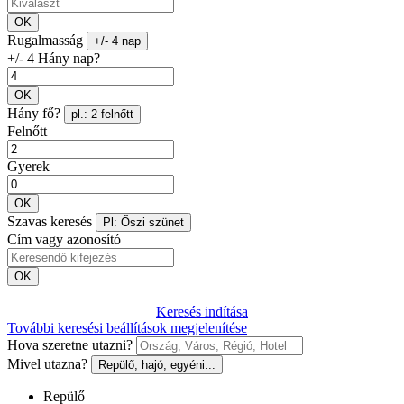
OK
Rugalmasság
+/- 4 nap
+/- 4 Hány nap?
OK
Hány fő?
pl.: 2 felnőtt
Felnőtt
Gyerek
OK
Szavas keresés
Pl: Őszi szünet
Cím vagy azonosító
OK
Keresés indítása
További keresési beállítások megjelenítése
Hova szeretne utazni?
Mivel utazna?
Repülő, hajó, egyéni...
Repülő