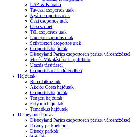
USA & Kanada
Tavaszi csoportos utak
Nyári csoportos utak
Őszi csoportos utak
Őszi szünet
Téli csoportos utak
Ünnepi csoportos utak
Szilveszteri csoportos utak
Csoportos hajóutak
Disneyland Párizs csoportosan párizsi városnézéssel
Mesés Mikulástúra Lappföldön
Utazás társítással
Csoportos utak időrendben
Hajóutak
Bemutatkozunk
Akciós Costa hajóutak
Csoportos hajóutak
Tengeri hajóutak
Folyami hajóutak
Tematikus hajóutak
Disneyland Párizs
Disneyland Párizs csoportosan párizsi városnézéssel
Disney parkbelépők
Disney parkok
Hotelek