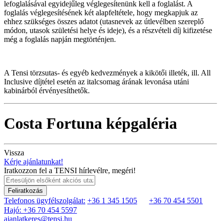
lefoglalásával egyidejűleg véglegesítenünk kell a foglalást. A
foglalás véglegesítésének két alapfeltétele, hogy megkapjuk az
ehhez szükséges összes adatot (utasnevek az útlevélben szereplő
módon, utasok születési helye és ideje), és a részvételi díj kifizetése
még a foglalás napján megtörténjen.
A Tensi törzsutas- és egyéb kedvezmények a kikötői illeték, ill. All
Inclusive díjtétel esetén az italcsomag árának levonása utáni
kabinárból érvényesíthetők.
Costa Fortuna képgaléria
Vissza
Kérje ajánlatunkat!
Iratkozzon fel a TENSI hírlevélre, megéri!
Feliratkozás
Telefonos ügyfélszolgálat:
+36 1 345 1505
+36 70 454 5501
Hajó: +36 70 454 5597
ajanlatkeres@tensi.hu