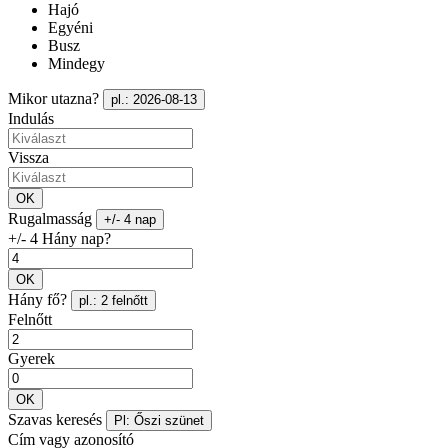
Hajó
Egyéni
Busz
Mindegy
Mikor utazna?
pl.: 2026-08-13
Indulás
Vissza
OK
Rugalmasság
+/- 4 nap
+/- 4 Hány nap?
OK
Hány fő?
pl.: 2 felnőtt
Felnőtt
Gyerek
OK
Szavas keresés
Pl: Őszi szünet
Cím vagy azonosító