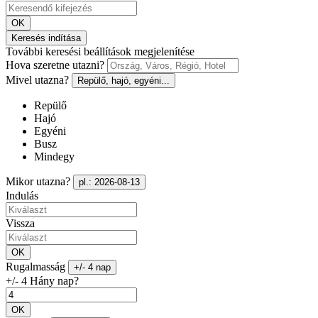
OK
Keresés indítása
További keresési beállítások megjelenítése
Hova szeretne utazni?
Mivel utazna?
Repülő, hajó, egyéni...
Repülő
Hajó
Egyéni
Busz
Mindegy
Mikor utazna?
pl.: 2026-08-13
Indulás
Vissza
OK
Rugalmasság
+/- 4 nap
+/- 4 Hány nap?
OK