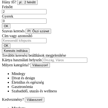
Hány fő?
pl.: 2 felnőtt
Felnőtt
Gyerek
OK
Szavas keresés
Pl: Őszi szünet
Cím vagy azonosító
OK
Keresés indítása
További keresési beállítások megjelenítése
Kártya használati helyszín
Milyen kategória?
Válasszon!
Mindegy
Divat és design
Életstílus és egészség
Gasztronómia
Szabadidő, utazás és wellness
Kedvezmény?
Válasszon!