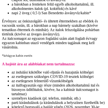
a bárokban a fentieken felül egyéb alkoholtartalmú, ill.
alkoholmentes italok (pl. koktélok) és kávé
napi 2 üveg ( 0,5 l) San Benedetto ásványvíz/kabin*
Érvényes: az önkiszolgáló- és ültetett éttermekben az ebédek és
vacsorák során, ill. a bárokban a nap bármely szakában (kivéve
tematikus éttermek és minibár). Az italok felszolgálása pohárban
történik (kivéve az üveges ásványvíz).
Az italcsomagot az egyazon foglalási szám alatt foglalt és/vagy
egyazon kabinban utazó vendégek minden tagjának meg kell
vásárolnia.
*kétágyas kabin esetén
A hajóút ára az alábbiakat nem tartalmazza:
az indulási kikötőbe való eljutás és hazajutás költségei
az esetlegesen szükséges COVID-19 tesztek költségei
az esetlegesen felmerülő vízumköltségek
az italfogyasztás egy része (minden alkoholtartalmú ital és
bizonyos üdítőitalok, kivéve, ha a kabinár italcsomagot is
tartalmaz)
személyes kiadások (pl. telefon, minibár, stb.)
parti kirándulások (a kirándulások a helyszínen fizethetők be)
kötelező borravaló a hajóút végén (2026. november 30-ig: