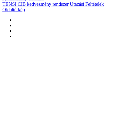
TENSI CIB kedvezmény rendszer
Utazási Feltételek
Oldaltérkép