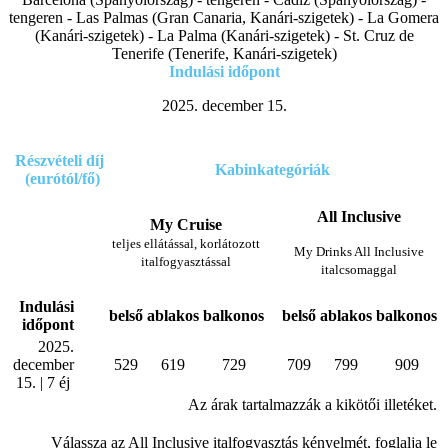
tengeren - Las Palmas (Gran Canaria, Kanári-szigetek) - La Gomera
(Kanári-szigetek) - La Palma (Kanári-szigetek) - St. Cruz de
Tenerife (Tenerife, Kanári-szigetek)
Indulási időpont
2025. december 15.
Részvételi díj
Kabinkategóriák
(eurótól/fő
)
All Inclusive
My Cruise
teljes ellátással, korlátozott
My Drinks All Inclusive
italfogyasztással
italcsomaggal
Indulási
belső
ablakos
balkonos
belső
ablakos
balkonos
időpont
2025.
december
529
619
729
709
799
909
15. | 7 éj
Az árak tartalmazzák a kikötői illetéket.
Válassza az All Inclusive italfogyasztás kényelmét, foglalja le