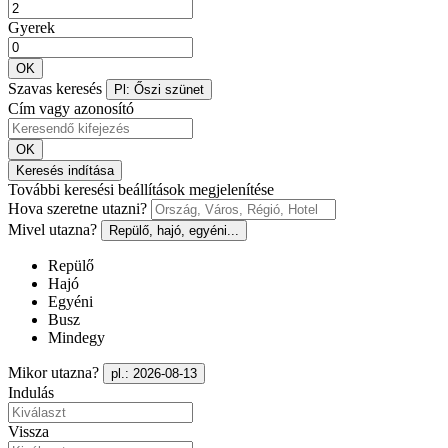
Gyerek
OK
Szavas keresés
Pl: Őszi szünet
Cím vagy azonosító
OK
Keresés indítása
További keresési beállítások megjelenítése
Hova szeretne utazni?
Mivel utazna?
Repülő, hajó, egyéni...
Repülő
Hajó
Egyéni
Busz
Mindegy
Mikor utazna?
pl.: 2026-08-13
Indulás
Vissza