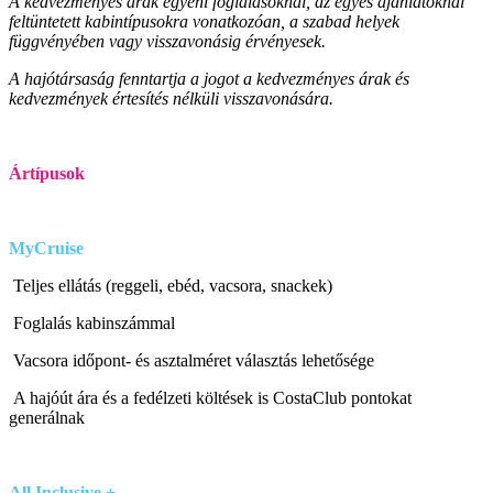
A kedvezményes árak egyéni foglalásoknál, az egyes ajánlatoknál
feltüntetett kabintípusokra vonatkozóan, a szabad helyek
függvényében vagy visszavonásig érvényesek.
A hajótársaság fenntartja a jogot a kedvezményes árak és
kedvezmények értesítés nélküli visszavonására.
Ártípusok
MyCruise
Teljes ellátás (reggeli, ebéd, vacsora, snackek)
Foglalás kabinszámmal
Vacsora időpont- és asztalméret választás lehetősége
A hajóút ára és a fedélzeti költések is CostaClub pontokat
generálnak
All Inclusive
+