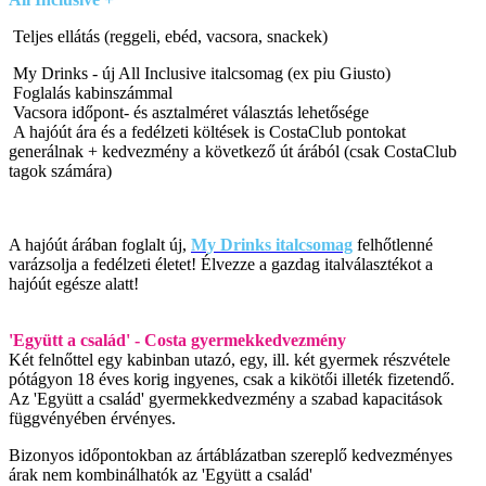
Teljes ellátás (reggeli, ebéd, vacsora, snackek)
My Drinks - új All Inclusive italcsomag (ex piu Giusto)
Foglalás kabinszámmal
Vacsora időpont- és asztalméret választás lehetősége
A hajóút ára és a fedélzeti költések is CostaClub pontokat
generálnak + kedvezmény a következő út árából (csak CostaClub
tagok számára)
A hajóút árában foglalt új,
My Drinks italcsomag
felhőtlenné
varázsolja a fedélzeti életet! Élvezze a gazdag italválasztékot a
hajóút egésze alatt!
'Együtt a család' - Costa gyermekkedvezmény
Két felnőttel egy kabinban utazó, egy, ill. két gyermek részvétele
pótágyon 18 éves korig ingyenes, csak a kikötői illeték fizetendő.
Az 'Együtt a család' gyermekkedvezmény a szabad kapacitások
függvényében érvényes.
Bizonyos időpontokban az ártáblázatban szereplő kedvezményes
árak nem kombinálhatók az 'Együtt a család'