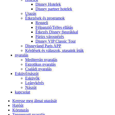
Disney Hotelek
Disney partner hotelek
Utazás
Étkezések és programok
Reggeli
Félpanzió/Teljes ellátás
Étkezés Disney figurákkal
Párizs városnézés
Disney VIP Classic Tour
Disneyland Paris APP
Kérdések és válaszok, utasaink írták
nyaralás
Mediterrán nyaralás
Egzotikus nyaralás
Családi nyaralás
Esküvő/nászút
Esküvők
Leánykérés
Nászút
kapcsolat
Keresse meg álmai utazását
Hajóút
Körutazás
Tengerparti nyaralás