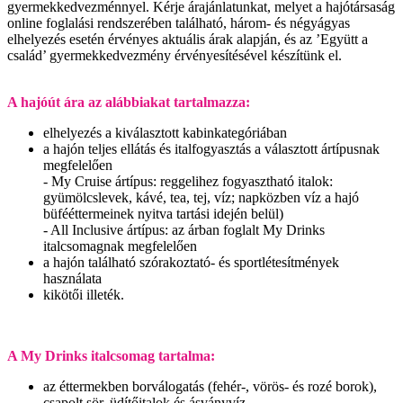
gyermekkedvezménnyel. Kérje árajánlatunkat, melyet a hajótársaság
online foglalási rendszerében található, három- és négyágyas
elhelyezés esetén érvényes aktuális árak alapján, és az ’Együtt a
család’ gyermekkedvezmény érvényesítésével készítünk el.
A hajóút ára az alábbiakat tartalmazza:
elhelyezés a kiválasztott kabinkategóriában
a hajón teljes ellátás és italfogyasztás a választott ártípusnak
megfelelően
- My Cruise ártípus: reggelihez fogyasztható italok:
gyümölcslevek, kávé, tea, tej, víz; napközben víz a hajó
büfééttermeinek nyitva tartási idején belül)
- All Inclusive ártípus: az árban foglalt My Drinks
italcsomagnak megfelelően
a hajón található szórakoztató- és sportlétesítmények
használata
kikötői illeték.
A My Drinks italcsomag tartalma:
az éttermekben borválogatás (fehér-, vörös- és rozé borok),
csapolt sör, üdítőitalok és ásványvíz