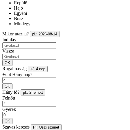
Repülő
Hajó
Egyéni
Busz
Mindegy
Mikor utazna?
pl.: 2026-08-14
Indulás
Vissza
OK
Rugalmasság
+/- 4 nap
+/- 4 Hány nap?
OK
Hány fő?
pl.: 2 felnőtt
Felnőtt
Gyerek
OK
Szavas keresés
Pl: Őszi szünet