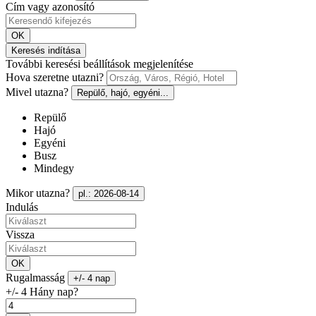
Cím vagy azonosító
OK
Keresés indítása
További keresési beállítások megjelenítése
Hova szeretne utazni?
Mivel utazna?
Repülő, hajó, egyéni...
Repülő
Hajó
Egyéni
Busz
Mindegy
Mikor utazna?
pl.: 2026-08-14
Indulás
Vissza
OK
Rugalmasság
+/- 4 nap
+/- 4 Hány nap?