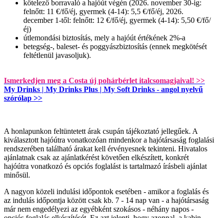
kötelező borravaló a hajóút végén (2026. november 30-ig:
felnőtt: 11 €/fő/éj, gyermek (4-14): 5,5 €/fő/éj, 2026.
december 1-től: felnőtt: 12 €/fő/éj, gyermek (4-14): 5,50 €/fő/
éj)
útlemondási biztosítás, mely a hajóút értékének 2%-a
betegség-, baleset- és poggyászbiztosítás (ennek megkötését
feltétlenül javasoljuk).
Ismerkedjen meg a Costa új pohárbérlet italcsomagjaival! >>
My Drinks | My Drinks Plus | My Soft Drinks - angol nyelvű
szórólap >>
A honlapunkon feltüntetett árak csupán tájékoztató jellegűek. A
kiválasztott hajóútra vonatkozóan mindenkor a hajótársaság foglalási
rendszerében található árakat kell érvényesnek tekinteni. Hivatalos
ajánlatnak csak az ajánlatkérést követően elkészített, konkrét
hajóútra vonatkozó és opciós foglalást is tartalmazó írásbeli ajánlat
minősül.
A nagyon közeli indulási időpontok esetében - amikor a foglalás és
az indulás időpontja között csak kb. 7 - 14 nap van - a hajótársaság
már nem engedélyezi az egyébként szokásos - néhány napos -
opciós foglalás elkészítését. Ez azt jelenti, hogy azonnal, a kabin