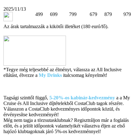
2025/11/13
499
699
799
679
879
979
Az árak tartalmazzák a kikötői illetéket (180 euró/fő).
*Tegye még teljesebbé az élményt, válassza az All Inclusive
ellátást, élvezze a
My Drinks
italcsomag kényelmét!
Tagsági szinttől függő,
5-20%-os kabinár-kedvezmény
a a My
Cruise és All Inclusive díjtételekből CostaClub tagok részére.
Válasszon a CostaClub kedvezményes időpontok közül, és
érvényesítse kedvezményét!
Még nem tagja a törzsutasklubnak? Regisztráljon már a foglalás
előtt, és a jelölt időpontok valamelyikét választva éljen az első
hajózó klubtagoknak járó 5%-os kedvezménnyel!