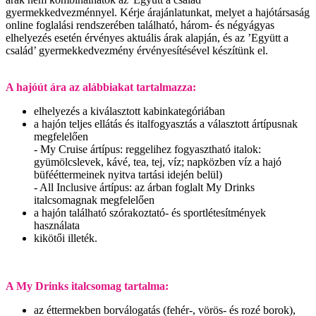
gyermekkedvezménnyel. Kérje árajánlatunkat, melyet a hajótársaság
online foglalási rendszerében található, három- és négyágyas
elhelyezés esetén érvényes aktuális árak alapján, és az ’Együtt a
család’ gyermekkedvezmény érvényesítésével készítünk el.
A hajóút ára az alábbiakat tartalmazza:
elhelyezés a kiválasztott kabinkategóriában
a hajón teljes ellátás és italfogyasztás a választott ártípusnak
megfelelően
- My Cruise ártípus: reggelihez fogyasztható italok:
gyümölcslevek, kávé, tea, tej, víz; napközben víz a hajó
büfééttermeinek nyitva tartási idején belül)
- All Inclusive ártípus: az árban foglalt My Drinks
italcsomagnak megfelelően
a hajón található szórakoztató- és sportlétesítmények
használata
kikötői illeték.
A My Drinks italcsomag tartalma:
az éttermekben borválogatás (fehér-, vörös- és rozé borok),