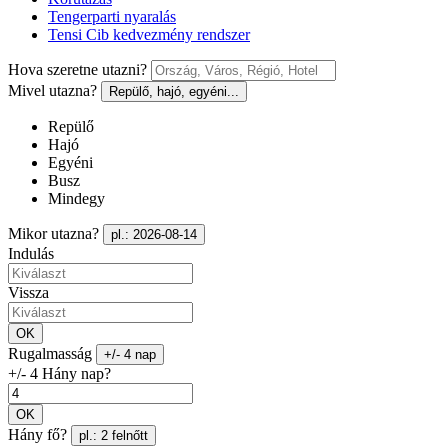
Tengerparti nyaralás
Tensi Cib kedvezmény rendszer
Hova szeretne utazni?
Mivel utazna?
Repülő, hajó, egyéni...
Repülő
Hajó
Egyéni
Busz
Mindegy
Mikor utazna?
pl.: 2026-08-14
Indulás
Vissza
OK
Rugalmasság
+/- 4 nap
+/- 4 Hány nap?
OK
Hány fő?
pl.: 2 felnőtt