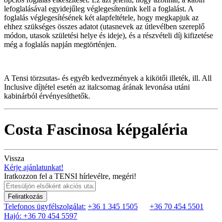
lefoglalásával egyidejűleg véglegesítenünk kell a foglalást. A
foglalás véglegesítésének két alapfeltétele, hogy megkapjuk az
ehhez szükséges összes adatot (utasnevek az útlevélben szereplő
módon, utasok születési helye és ideje), és a részvételi díj kifizetése
még a foglalás napján megtörténjen.
A Tensi törzsutas- és egyéb kedvezmények a kikötői illeték, ill. All
Inclusive díjtétel esetén az italcsomag árának levonása utáni
kabinárból érvényesíthetők.
Costa Fascinosa képgaléria
Vissza
Kérje ajánlatunkat!
Iratkozzon fel a TENSI hírlevélre, megéri!
Feliratkozás
Telefonos ügyfélszolgálat:
+36 1 345 1505
+36 70 454 5501
Hajó: +36 70 454 5597