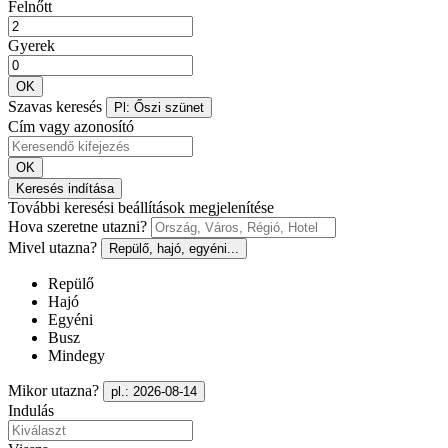
Felnőtt
Gyerek
OK
Szavas keresés
Pl: Őszi szünet
Cím vagy azonosító
OK
Keresés indítása
További keresési beállítások megjelenítése
Hova szeretne utazni?
Mivel utazna?
Repülő, hajó, egyéni...
Repülő
Hajó
Egyéni
Busz
Mindegy
Mikor utazna?
pl.: 2026-08-14
Indulás