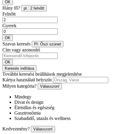
OK
Hány fő?
pl.: 2 felnőtt
Felnőtt
Gyerek
OK
Szavas keresés
Pl: Őszi szünet
Cím vagy azonosító
OK
Keresés indítása
További keresési beállítások megjelenítése
Kártya használati helyszín
Milyen kategória?
Válasszon!
Mindegy
Divat és design
Életstílus és egészség
Gasztronómia
Szabadidő, utazás és wellness
Kedvezmény?
Válasszon!