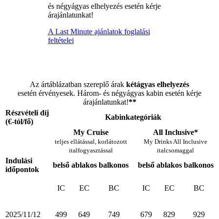
és négyágyas elhelyezés esetén kérje
árajánlatunkat!
A Last Minute ajánlatok foglalási
feltételei
Az ártáblázatban szereplő árak
kétágyas elhelyezés
esetén érvényesek. Három- és négyágyas kabin esetén kérje
árajánlatunkat!
**
Részvételi díj
Kabinkategóriák
(€-tól/fő)
My Cruise
All Inclusive*
teljes ellátással, korlátozott
My Drinks All Inclusive
italfogyasztással
italcsomaggal
Indulási
belső
ablakos
balkonos
belső
ablakos
balkonos
időpontok
IC
EC
BC
IC
EC
BC
2025/11/12
499
649
749
679
829
929