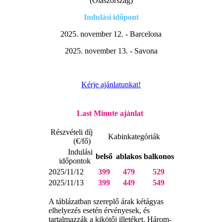
(Olaszország)
Indulási id
őpont
2025. november 12. - Barcelona
2025. november 13. - Savona
Kérje ajánlatunkat!
Last Minute ajánlat
Részvételi díj
Kabinkategóriák
(€/fő)
Indulási
belső
ablakos
balkonos
időpontok
2025/11/12
399
479
529
2025/11/13
399
449
549
A táblázatban szereplő árak kétágyas
elhelyezés esetén érvényesek, és
tartalmazzák a kikötői illetéket. Három-