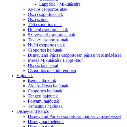
Lappföld - Mikulástúra
Akciós csoportos utak
Őszi csoportos utak
Őszi szünet
Téli csoportos utak
Ünnepi csoportos utak
Szilveszteri csoportos utak
Tavaszi csoportos utak
Nyári csoportos utak
Csoportos hajóutak
Disneyland Párizs csoportosan párizsi városnézéssel
Mesés Mikulástúra Lappföldön
Utazás társítással
Csoportos utak időrendben
Hajóutak
Bemutatkozunk
Akciós Costa hajóutak
Csoportos hajóutak
Tengeri hajóutak
Folyami hajóutak
Tematikus hajóutak
Disneyland Párizs
Disneyland Párizs csoportosan párizsi városnézéssel
Disney parkbelépők
Disney parkok