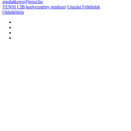
ajanlatkeres@tensi.hu
TENSI CIB kedvezmény rendszer
Utazási Feltételek
Oldaltérkép