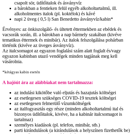
csapolt sör, üdítőitalok és ásványvíz
a bárokban a fentieken felül egyéb alkoholtartalmú, ill.
alkoholmentes italok (pl. koktélok) és kávé
napi 2 üveg ( 0,5 l) San Benedetto ásványvíz/kabin*
Érvényes: az önkiszolgáló- és ültetett éttermekben az ebédek és
vacsorák során, ill. a bárokban a nap bármely szakában (kivéve
tematikus éttermek és minibár). Az italok felszolgálása pohárban
történik (kivéve az üveges ásványvíz).
Az italcsomagot az egyazon foglalási szám alatt foglalt és/vagy
egyazon kabinban utazó vendégek minden tagjának meg kell
vásárolnia.
*kétágyas kabin esetén
A hajóút ára az alábbiakat nem tartalmazza:
az indulási kikötőbe való eljutás és hazajutás költségei
az esetlegesen szükséges COVID-19 tesztek költségei
az esetlegesen felmerülő vízumköltségek
az italfogyasztás egy része (minden alkoholtartalmú ital és
bizonyos üdítőitalok, kivéve, ha a kabinár italcsomagot is
tartalmaz)
személyes kiadások (pl. telefon, minibár, stb.)
parti kirándulások (a kirándulások a helyszínen fizethetők be)