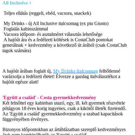
All Inclusive
+
Teljes ellátás (reggeli, ebéd, vacsora, snackek)
My Drinks - új All Inclusive italcsomag (ex piu Giusto)
Foglalás kabinszámmal
Vacsora időpont- és asztalméret választás lehetősége
A hajóút ára és a fedélzeti költések is CostaClub pontokat
generálnak + kedvezmény a következő út árából (csak CostaClub
tagok számára)
A hajóút árában foglalt új,
My Drinks italcsomag
felhőtlenné
varázsolja a fedélzeti életet! Élvezze a gazdag italválasztékot a
hajóút egésze alatt!
'Együtt a család' - Costa gyermekkedvezmény
Két felnőttel egy kabinban utazó, egy, ill. két gyermek részvétele
pótágyon 18 éves korig ingyenes, csak a kikötői illeték fizetendő.
Az 'Együtt a család' gyermekkedvezmény a szabad kapacitások
függvényében érvényes.
Bizonyos időpontokban az ártáblázatban szereplő kedvezményes
árak nem kombinálhatók az 'Együtt a család'