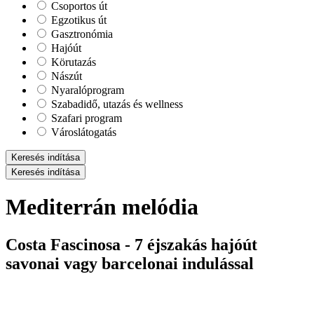
Csoportos út
Egzotikus út
Gasztronómia
Hajóút
Körutazás
Nászút
Nyaralóprogram
Szabadidő, utazás és wellness
Szafari program
Városlátogatás
Keresés indítása
Keresés indítása
Mediterrán melódia
Costa Fascinosa - 7 éjszakás hajóút
savonai vagy barcelonai indulással