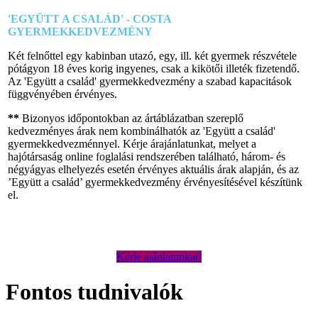
'EGYÜTT A CSALÁD' - COSTA
GYERMEKKEDVEZMÉNY
Két felnőttel egy kabinban utazó, egy, ill. két gyermek részvétele
pótágyon 18 éves korig ingyenes, csak a kikötői illeték fizetendő.
Az 'Együtt a család' gyermekkedvezmény a szabad kapacitások
függvényében érvényes.
**
Bizonyos időpontokban az ártáblázatban szereplő
kedvezményes árak nem kombinálhatók az 'Együtt a család'
gyermekkedvezménnyel. Kérje árajánlatunkat, melyet a
hajótársaság online foglalási rendszerében található, három- és
négyágyas elhelyezés esetén érvényes aktuális árak alapján, és az
’Együtt a család’ gyermekkedvezmény érvényesítésével készítünk
el.
Kérje ajánlatunkat!
Fontos tudnivalók