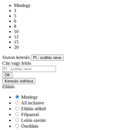
Mindegy
3
5
6
8
10
12
15
20
Szavas keresés
Pl.: szállás neve
Cím vagy leírás
OK
Keresés indítása
Ellátás
Mindegy
All inclusive
Ellátás nélkül
Félpanzió
Leírás szerint
Önellátás