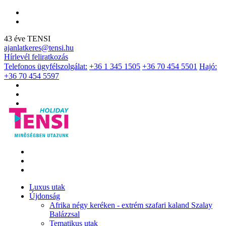
43 éve TENSI
ajanlatkeres@tensi.hu
Hírlevél feliratkozás
Telefonos ügyfélszolgálat:
+36 1 345 1505
+36 70 454 5501
Hajó:
+36 70 454 5597
Luxus utak
Újdonság
Afrika négy keréken - extrém szafari kaland Szalay
Balázzsal
Tematikus utak