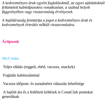
A kedvezményes árak egyéni foglalásoknál, az egyes ajánlatoknál
feltüntetett kabintípusokra vonatkozóan, a szabad helyek
függvényében vagy visszavonásig érvényesek.
A hajótársaság fenntartja a jogot a kedvezményes árak és
kedvezmények értesítés nélküli visszavonására.
Ártípusok
MyCruise
Teljes ellátás (reggeli, ebéd, vacsora, snackek)
Foglalás kabinszámmal
Vacsora időpont- és asztalméret választás lehetősége
A hajóút ára és a fedélzeti költések is CostaClub pontokat
generálnak