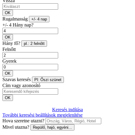
Vissza
OK
Rugalmasság
+/- 4 nap
+/- 4 Hány nap?
OK
Hány fő?
pl.: 2 felnőtt
Felnőtt
Gyerek
OK
Szavas keresés
Pl: Őszi szünet
Cím vagy azonosító
OK
Keresés indítása
További keresési beállítások megjelenítése
Hova szeretne utazni?
Mivel utazna?
Repülő, hajó, egyéni...