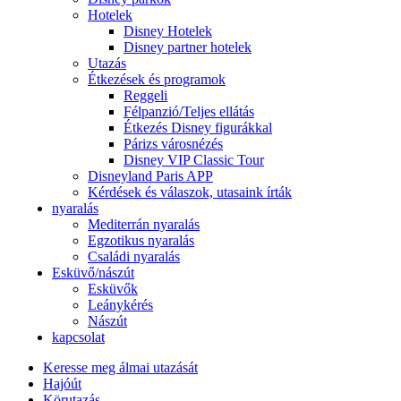
Hotelek
Disney Hotelek
Disney partner hotelek
Utazás
Étkezések és programok
Reggeli
Félpanzió/Teljes ellátás
Étkezés Disney figurákkal
Párizs városnézés
Disney VIP Classic Tour
Disneyland Paris APP
Kérdések és válaszok, utasaink írták
nyaralás
Mediterrán nyaralás
Egzotikus nyaralás
Családi nyaralás
Esküvő/nászút
Esküvők
Leánykérés
Nászút
kapcsolat
Keresse meg álmai utazását
Hajóút
Körutazás