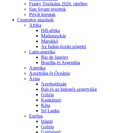
Funky Toszkána 2026. október
Sun Siyam resortok
Privát körutak
Csoportos utazások
Afrika
Dél-afrika
Madagaszkár
Marokkó
Az Indiai-óceán szigetei
Latin-amerika
Rio de Janeiro
Brazília és Argentína
Amerika
Ausztrália és Óceánia
Ázsia
Azerbajdzsán
Bali és az Indonéz-szigetvilág
Grúzia
Kaukázusi
Kína
Srí Lanka
Európa
Izland
Grúzia
Gardaland