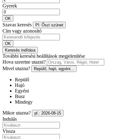
Gyerek
OK
Szavas keresés
Pl: Őszi szünet
Cím vagy azonosító
OK
Keresés indítása
További keresési beállítások megjelenítése
Hova szeretne utazni?
Mivel utazna?
Repülő, hajó, egyéni...
Repülő
Hajó
Egyéni
Busz
Mindegy
Mikor utazna?
pl.: 2026-08-15
Indulás
Vissza