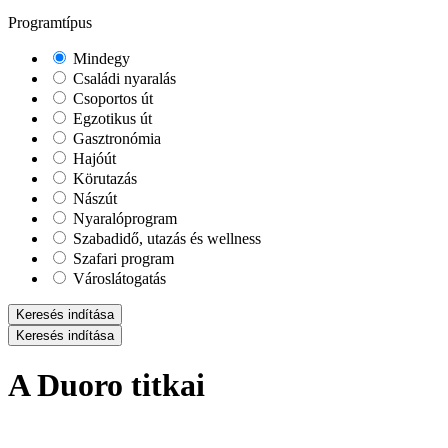
Programtípus
Mindegy
Családi nyaralás
Csoportos út
Egzotikus út
Gasztronómia
Hajóút
Körutazás
Nászút
Nyaralóprogram
Szabadidő, utazás és wellness
Szafari program
Városlátogatás
Keresés indítása
Keresés indítása
A Duoro titkai