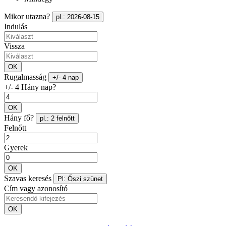
Mikor utazna?
pl.: 2026-08-15
Indulás
Vissza
OK
Rugalmasság
+/- 4 nap
+/- 4 Hány nap?
OK
Hány fő?
pl.: 2 felnőtt
Felnőtt
Gyerek
OK
Szavas keresés
Pl: Őszi szünet
Cím vagy azonosító
OK