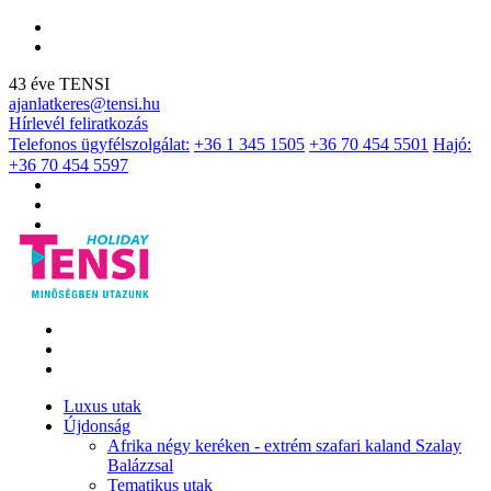
43 éve TENSI
ajanlatkeres@tensi.hu
Hírlevél feliratkozás
Telefonos ügyfélszolgálat:
+36 1 345 1505
+36 70 454 5501
Hajó:
+36 70 454 5597
Luxus utak
Újdonság
Afrika négy keréken - extrém szafari kaland Szalay
Balázzsal
Tematikus utak