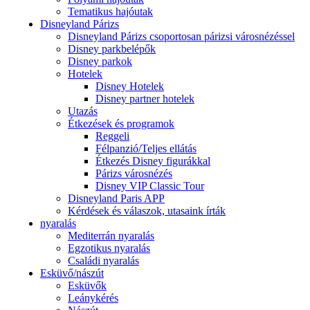
Tematikus hajóutak
Disneyland Párizs
Disneyland Párizs csoportosan párizsi városnézéssel
Disney parkbelépők
Disney parkok
Hotelek
Disney Hotelek
Disney partner hotelek
Utazás
Étkezések és programok
Reggeli
Félpanzió/Teljes ellátás
Étkezés Disney figurákkal
Párizs városnézés
Disney VIP Classic Tour
Disneyland Paris APP
Kérdések és válaszok, utasaink írták
nyaralás
Mediterrán nyaralás
Egzotikus nyaralás
Családi nyaralás
Esküvő/nászút
Esküvők
Leánykérés