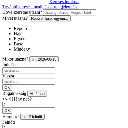
Keresés indítása
További keresési beállítások megjelenítése
Hova szeretne utazni?
Mivel utazna?
Repülő, hajó, egyéni...
Repülő
Hajó
Egyéni
Busz
Mindegy
Mikor utazna?
pl.: 2026-08-15
Indulás
Vissza
OK
Rugalmasság
+/- 4 nap
+/- 4 Hány nap?
OK
Hány fő?
pl.: 2 felnőtt
Felnőtt