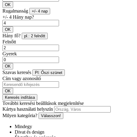
OK
Rugalmasság
+/- 4 nap
+/- 4 Hány nap?
OK
Hány fő?
pl.: 2 felnőtt
Felnőtt
Gyerek
OK
Szavas keresés
Pl: Őszi szünet
Cím vagy azonosító
OK
Keresés indítása
További keresési beállítások megjelenítése
Kártya használati helyszín
Milyen kategória?
Válasszon!
Mindegy
Divat és design