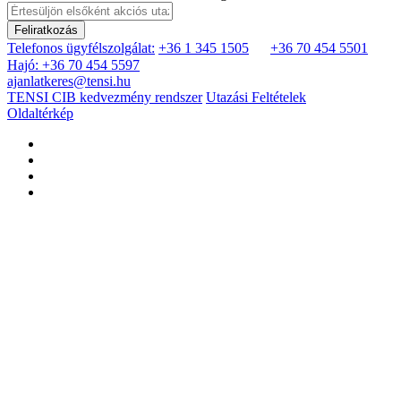
Feliratkozás
Telefonos ügyfélszolgálat:
+36 1 345 1505
+36 70 454 5501
Hajó: +36 70 454 5597
ajanlatkeres@tensi.hu
TENSI CIB kedvezmény rendszer
Utazási Feltételek
Oldaltérkép