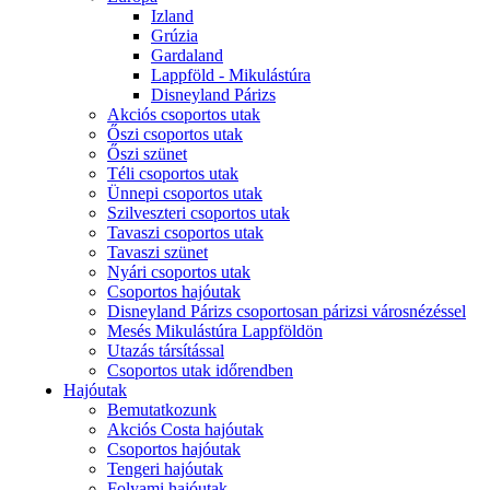
Izland
Grúzia
Gardaland
Lappföld - Mikulástúra
Disneyland Párizs
Akciós csoportos utak
Őszi csoportos utak
Őszi szünet
Téli csoportos utak
Ünnepi csoportos utak
Szilveszteri csoportos utak
Tavaszi csoportos utak
Tavaszi szünet
Nyári csoportos utak
Csoportos hajóutak
Disneyland Párizs csoportosan párizsi városnézéssel
Mesés Mikulástúra Lappföldön
Utazás társítással
Csoportos utak időrendben
Hajóutak
Bemutatkozunk
Akciós Costa hajóutak
Csoportos hajóutak
Tengeri hajóutak
Folyami hajóutak