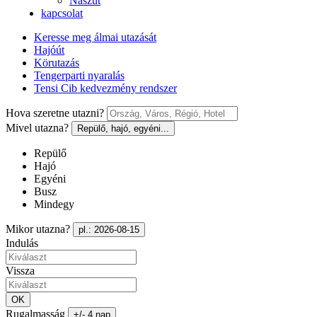
Nászút
kapcsolat
Keresse meg álmai utazását
Hajóút
Körutazás
Tengerparti nyaralás
Tensi Cib kedvezmény rendszer
Hova szeretne utazni?
Mivel utazna?
Repülő, hajó, egyéni...
Repülő
Hajó
Egyéni
Busz
Mindegy
Mikor utazna?
pl.: 2026-08-15
Indulás
Vissza
OK
Rugalmasság
+/- 4 nap