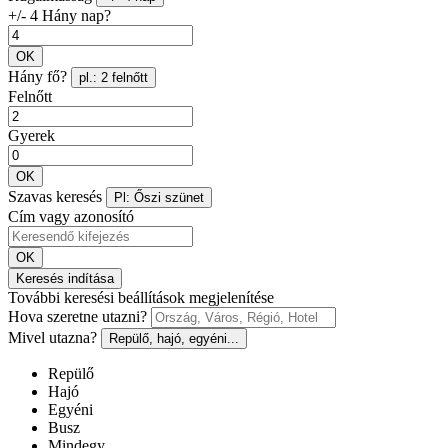
+/- 4 Hány nap?
OK
Hány fő?
pl.: 2 felnőtt
Felnőtt
Gyerek
OK
Szavas keresés
Pl: Őszi szünet
Cím vagy azonosító
OK
Keresés indítása
További keresési beállítások megjelenítése
Hova szeretne utazni?
Mivel utazna?
Repülő, hajó, egyéni...
Repülő
Hajó
Egyéni
Busz
Mindegy