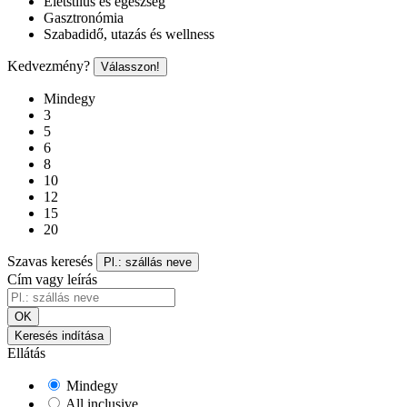
Életstílus és egészség
Gasztronómia
Szabadidő, utazás és wellness
Kedvezmény?
Válasszon!
Mindegy
3
5
6
8
10
12
15
20
Szavas keresés
Pl.: szállás neve
Cím vagy leírás
OK
Keresés indítása
Ellátás
Mindegy
All inclusive