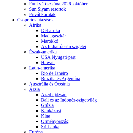
Funky Toszkána 2026. október
Sun Siyam resortok
Privát körutak
Csoportos utazások
Afrika
Dél-afrika
Madagaszkár
Marokkó
Az Indiai-óceán szigetei
Észak-amerika
USA Nyugati-part
Hawaii
Latin-amerika
Rio de Janeiro
Brazília és Argentína
Ausztrália és Óceánia
Ázsia
Azerbajdzsán
Bali és az Indonéz-szigetvilág
Grúzia
Kaukázusi
Kína
Örményország
Srí Lanka
Európa