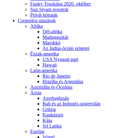
Funky Toszkána 2026. október
Sun Siyam resortok
Privát körutak
Csoportos utazások
Afrika
Dél-afrika
Madagaszkár
Marokkó
Az Indiai-óceán szigetei
Észak-amerika
USA Nyugati-part
Hawaii
Latin-amerika
Rio de Janeiro
Brazília és Argentína
Ausztrália és Óceánia
Ázsia
Azerbajdzsán
Bali és az Indonéz-szigetvilág
Grúzia
Kaukázusi
Kína
Srí Lanka
Európa
Izland