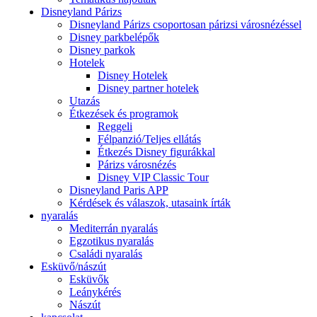
Disneyland Párizs
Disneyland Párizs csoportosan párizsi városnézéssel
Disney parkbelépők
Disney parkok
Hotelek
Disney Hotelek
Disney partner hotelek
Utazás
Étkezések és programok
Reggeli
Félpanzió/Teljes ellátás
Étkezés Disney figurákkal
Párizs városnézés
Disney VIP Classic Tour
Disneyland Paris APP
Kérdések és válaszok, utasaink írták
nyaralás
Mediterrán nyaralás
Egzotikus nyaralás
Családi nyaralás
Esküvő/nászút
Esküvők
Leánykérés
Nászút