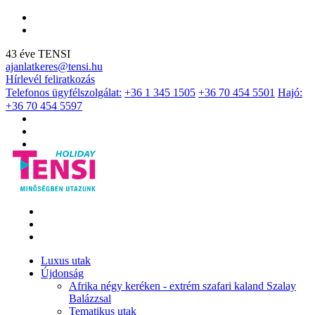
43 éve TENSI
ajanlatkeres@tensi.hu
Hírlevél feliratkozás
Telefonos ügyfélszolgálat:
+36 1 345 1505
+36 70 454 5501
Hajó:
+36 70 454 5597
Luxus utak
Újdonság
Afrika négy keréken - extrém szafari kaland Szalay
Balázzsal
Tematikus utak