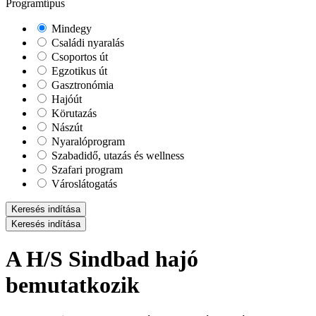
Programtípus
Mindegy
Családi nyaralás
Csoportos út
Egzotikus út
Gasztronómia
Hajóút
Körutazás
Nászút
Nyaralóprogram
Szabadidő, utazás és wellness
Szafari program
Városlátogatás
Keresés indítása
Keresés indítása
A H/S Sindbad hajó
bemutatkozik