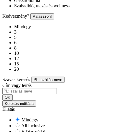
Gasztronómia
Szabadidő, utazás és wellness
Kedvezmény?
Válasszon!
Mindegy
3
5
6
8
10
12
15
20
Szavas keresés
Pl.: szállás neve
Cím vagy leírás
OK
Keresés indítása
Ellátás
Mindegy
All inclusive
Ellátás nélkül