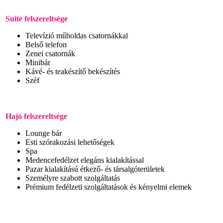
Suite felszereltsége
Televízió műholdas csatornákkal
Belső telefon
Zenei csatornák
Minibár
Kávé- és teakészítő bekészítés
Széf
Hajó felszereltsége
Lounge bár
Esti szórakozási lehetőségek
Spa
Medencefedélzet elegáns kialakítással
Pazar kialakítású étkező- és társalgóterületek
Személyre szabott szolgáltatás
Prémium fedélzeti szolgáltatások és kényelmi elemek