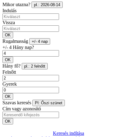
Mikor utazna?
pl.: 2026-08-14
Indulás
Vissza
OK
Rugalmasság
+/- 4 nap
+/- 4 Hány nap?
OK
Hány fő?
pl.: 2 felnőtt
Felnőtt
Gyerek
OK
Szavas keresés
Pl: Őszi szünet
Cím vagy azonosító
OK
Keresés indítása