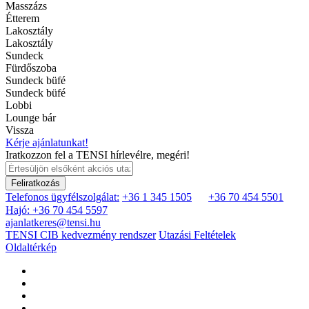
Masszázs
Étterem
Lakosztály
Lakosztály
Sundeck
Fürdőszoba
Sundeck büfé
Sundeck büfé
Lobbi
Lounge bár
Vissza
Kérje ajánlatunkat!
Iratkozzon fel a TENSI hírlevélre, megéri!
Feliratkozás
Telefonos ügyfélszolgálat:
+36 1 345 1505
+36 70 454 5501
Hajó: +36 70 454 5597
ajanlatkeres@tensi.hu
TENSI CIB kedvezmény rendszer
Utazási Feltételek
Oldaltérkép