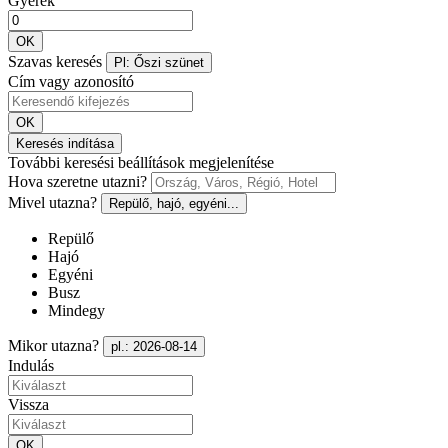
Gyerek
OK
Szavas keresés
Pl: Őszi szünet
Cím vagy azonosító
OK
Keresés indítása
További keresési beállítások megjelenítése
Hova szeretne utazni?
Mivel utazna?
Repülő, hajó, egyéni...
Repülő
Hajó
Egyéni
Busz
Mindegy
Mikor utazna?
pl.: 2026-08-14
Indulás
Vissza
OK