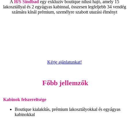
A
H/S Sindbad
egy exkluzív boutique nílusi hajó, amely 15
lakosztállyal és 2 egyágyas kabinnal, összesen legfeljebb 34 vendég
számára kínál prémium, személyre szabott utazási élményt
Kérje ajánlatunkat!
Főbb jellemzők
Kabinok felszereltsége
Boutique kialakítás, prémium lakosztályokkal és egyágyas
kabinokkal