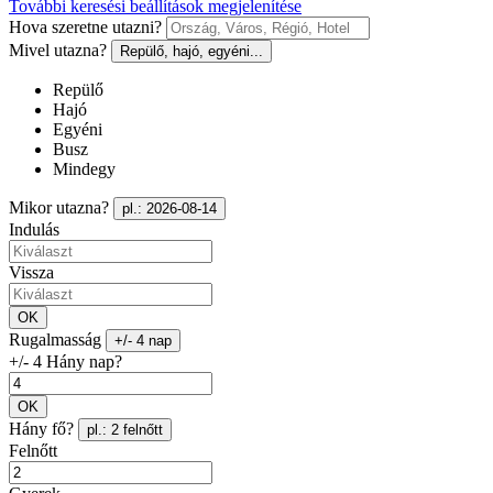
További keresési beállítások megjelenítése
Hova szeretne utazni?
Mivel utazna?
Repülő, hajó, egyéni...
Repülő
Hajó
Egyéni
Busz
Mindegy
Mikor utazna?
pl.: 2026-08-14
Indulás
Vissza
OK
Rugalmasság
+/- 4 nap
+/- 4 Hány nap?
OK
Hány fő?
pl.: 2 felnőtt
Felnőtt