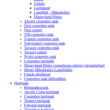
Grúzia
Gardaland
Lappföld - Mikulástúra
Disneyland Párizs
Akciós csoportos utak
Őszi csoportos utak
Őszi szünet
Téli csoportos utak
Ünnepi csoportos utak
Szilveszteri csoportos utak
Tavaszi csoportos utak
Tavaszi szünet
Nyári csoportos utak
Csoportos hajóutak
Disneyland Párizs csoportosan párizsi városnézéssel
Mesés Mikulástúra Lappföldön
Utazás társítással
Csoportos utak időrendben
Hajóutak
Bemutatkozunk
Akciós Costa hajóutak
Csoportos hajóutak
Tengeri hajóutak
Folyami hajóutak
Tematikus hajóutak