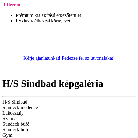
Étterem
Prémium kialakítású étkezőterület
Exkluzív étkezési környezet
Kérje ajánlatunkat!
Fedezze fel az útvonalakat!
H/S Sindbad képgaléria
H/S Sindbad
Sundeck medence
Lakosztály
Szauna
Sundeck büfé
Sundeck büfé
Gym