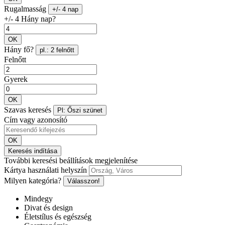
Rugalmasság
+/- 4 nap
+/- 4 Hány nap?
OK
Hány fő?
pl.: 2 felnőtt
Felnőtt
Gyerek
OK
Szavas keresés
Pl: Őszi szünet
Cím vagy azonosító
OK
Keresés indítása
További keresési beállítások megjelenítése
Kártya használati helyszín
Milyen kategória?
Válasszon!
Mindegy
Divat és design
Életstílus és egészség