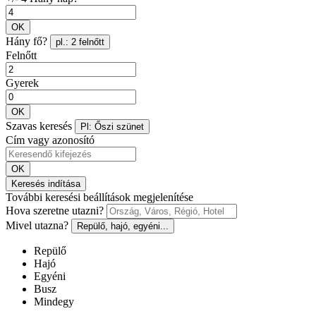
OK
Hány fő?
pl.: 2 felnőtt
Felnőtt
Gyerek
OK
Szavas keresés
Pl: Őszi szünet
Cím vagy azonosító
OK
Keresés indítása
További keresési beállítások megjelenítése
Hova szeretne utazni?
Mivel utazna?
Repülő, hajó, egyéni...
Repülő
Hajó
Egyéni
Busz
Mindegy