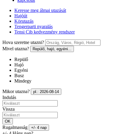
kapcsolat
Keresse meg álmai utazását
Hajóút
Körutazás
Tengerparti nyaralás
Tensi Cib kedvezmény rendszer
Hova szeretne utazni?
Mivel utazna?
Repülő, hajó, egyéni...
Repülő
Hajó
Egyéni
Busz
Mindegy
Mikor utazna?
pl.: 2026-08-14
Indulás
Vissza
OK
Rugalmasság
+/- 4 nap
+/- 4 Hány nap?