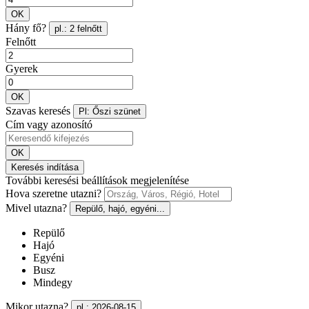
OK
Hány fő?
pl.: 2 felnőtt
Felnőtt
Gyerek
OK
Szavas keresés
Pl: Őszi szünet
Cím vagy azonosító
OK
Keresés indítása
További keresési beállítások megjelenítése
Hova szeretne utazni?
Mivel utazna?
Repülő, hajó, egyéni...
Repülő
Hajó
Egyéni
Busz
Mindegy
Mikor utazna?
pl.: 2026-08-15