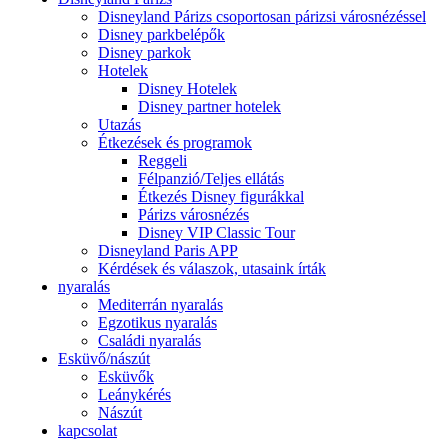
Disneyland Párizs csoportosan párizsi városnézéssel
Disney parkbelépők
Disney parkok
Hotelek
Disney Hotelek
Disney partner hotelek
Utazás
Étkezések és programok
Reggeli
Félpanzió/Teljes ellátás
Étkezés Disney figurákkal
Párizs városnézés
Disney VIP Classic Tour
Disneyland Paris APP
Kérdések és válaszok, utasaink írták
nyaralás
Mediterrán nyaralás
Egzotikus nyaralás
Családi nyaralás
Esküvő/nászút
Esküvők
Leánykérés
Nászút
kapcsolat