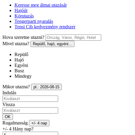
Keresse meg álmai utazását
Hajóút
Körutazás
Tengerparti nyaralás
Tensi Cib kedvezmény rendszer
Hova szeretne utazni?
Mivel utazna?
Repülő, hajó, egyéni...
Repülő
Hajó
Egyéni
Busz
Mindegy
Mikor utazna?
pl.: 2026-08-15
Indulás
Vissza
OK
Rugalmasság
+/- 4 nap
+/- 4 Hány nap?