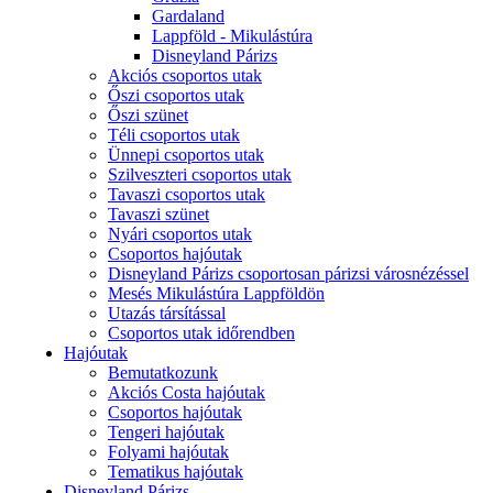
Gardaland
Lappföld - Mikulástúra
Disneyland Párizs
Akciós csoportos utak
Őszi csoportos utak
Őszi szünet
Téli csoportos utak
Ünnepi csoportos utak
Szilveszteri csoportos utak
Tavaszi csoportos utak
Tavaszi szünet
Nyári csoportos utak
Csoportos hajóutak
Disneyland Párizs csoportosan párizsi városnézéssel
Mesés Mikulástúra Lappföldön
Utazás társítással
Csoportos utak időrendben
Hajóutak
Bemutatkozunk
Akciós Costa hajóutak
Csoportos hajóutak
Tengeri hajóutak
Folyami hajóutak
Tematikus hajóutak
Disneyland Párizs