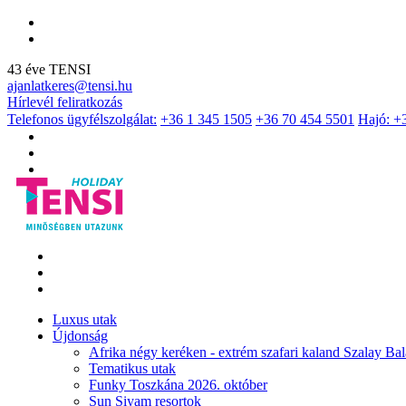
43 éve TENSI
ajanlatkeres@tensi.hu
Hírlevél feliratkozás
Telefonos ügyfélszolgálat:
+36 1 345 1505
+36 70 454 5501
Hajó: +
Luxus utak
Újdonság
Afrika négy keréken - extrém szafari kaland Szalay Bal
Tematikus utak
Funky Toszkána 2026. október
Sun Siyam resortok