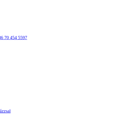
36 70 454 5597
ázzsal