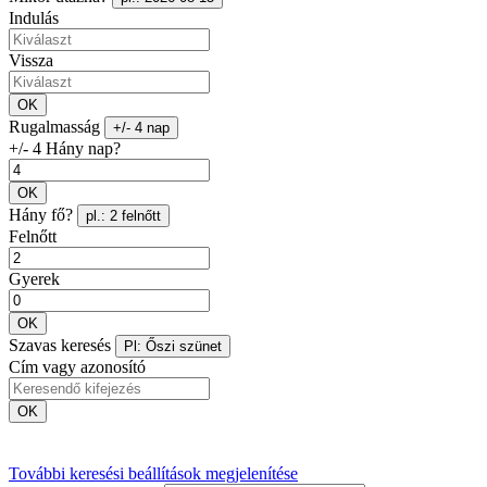
Indulás
Vissza
OK
Rugalmasság
+/- 4 nap
+/- 4 Hány nap?
OK
Hány fő?
pl.: 2 felnőtt
Felnőtt
Gyerek
OK
Szavas keresés
Pl: Őszi szünet
Cím vagy azonosító
OK
További keresési beállítások megjelenítése