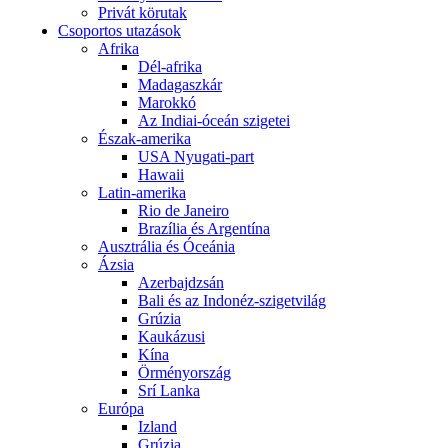
Privát körutak
Csoportos utazások
Afrika
Dél-afrika
Madagaszkár
Marokkó
Az Indiai-óceán szigetei
Észak-amerika
USA Nyugati-part
Hawaii
Latin-amerika
Rio de Janeiro
Brazília és Argentína
Ausztrália és Óceánia
Ázsia
Azerbajdzsán
Bali és az Indonéz-szigetvilág
Grúzia
Kaukázusi
Kína
Örményország
Srí Lanka
Európa
Izland
Grúzia