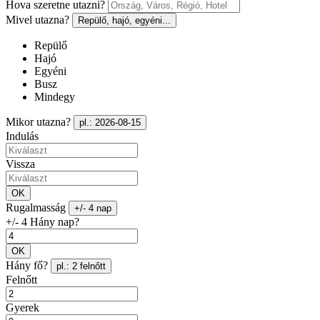
Hova szeretne utazni?
Mivel utazna?
Repülő, hajó, egyéni...
Repülő
Hajó
Egyéni
Busz
Mindegy
Mikor utazna?
pl.: 2026-08-15
Indulás
Vissza
OK
Rugalmasság
+/- 4 nap
+/- 4 Hány nap?
OK
Hány fő?
pl.: 2 felnőtt
Felnőtt
Gyerek