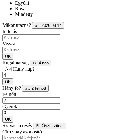
Egyéni
Busz
Mindegy
Mikor utazna?
pl.: 2026-08-14
Indulás
Vissza
OK
Rugalmasság
+/- 4 nap
+/- 4 Hány nap?
OK
Hány fő?
pl.: 2 felnőtt
Felnőtt
Gyerek
OK
Szavas keresés
Pl: Őszi szünet
Cím vagy azonosító