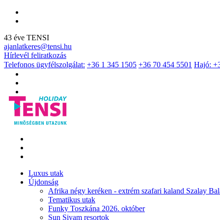
43 éve TENSI
ajanlatkeres@tensi.hu
Hírlevél feliratkozás
Telefonos ügyfélszolgálat:
+36 1 345 1505
+36 70 454 5501
Hajó: +
Luxus utak
Újdonság
Afrika négy keréken - extrém szafari kaland Szalay Bal
Tematikus utak
Funky Toszkána 2026. október
Sun Siyam resortok