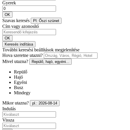
Gyerek
OK
Szavas keresés
Pl: Őszi szünet
Cím vagy azonosító
OK
Keresés indítása
További keresési beállítások megjelenítése
Hova szeretne utazni?
Mivel utazna?
Repülő, hajó, egyéni...
Repülő
Hajó
Egyéni
Busz
Mindegy
Mikor utazna?
pl.: 2026-08-14
Indulás
Vissza