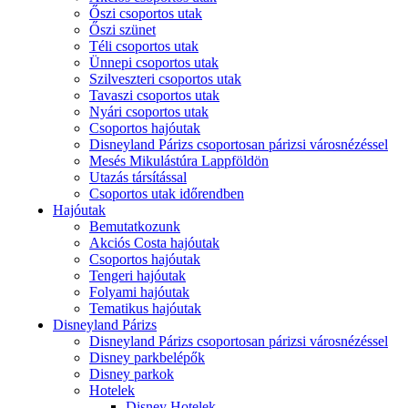
Őszi csoportos utak
Őszi szünet
Téli csoportos utak
Ünnepi csoportos utak
Szilveszteri csoportos utak
Tavaszi csoportos utak
Nyári csoportos utak
Csoportos hajóutak
Disneyland Párizs csoportosan párizsi városnézéssel
Mesés Mikulástúra Lappföldön
Utazás társítással
Csoportos utak időrendben
Hajóutak
Bemutatkozunk
Akciós Costa hajóutak
Csoportos hajóutak
Tengeri hajóutak
Folyami hajóutak
Tematikus hajóutak
Disneyland Párizs
Disneyland Párizs csoportosan párizsi városnézéssel
Disney parkbelépők
Disney parkok
Hotelek
Disney Hotelek