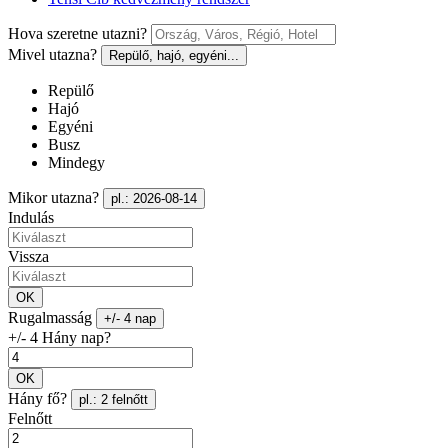
Hova szeretne utazni?
Mivel utazna?
Repülő, hajó, egyéni...
Repülő
Hajó
Egyéni
Busz
Mindegy
Mikor utazna?
pl.: 2026-08-14
Indulás
Vissza
OK
Rugalmasság
+/- 4 nap
+/- 4 Hány nap?
OK
Hány fő?
pl.: 2 felnőtt
Felnőtt