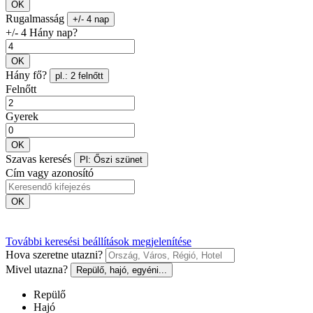
OK
Rugalmasság
+/- 4 nap
+/- 4 Hány nap?
OK
Hány fő?
pl.: 2 felnőtt
Felnőtt
Gyerek
OK
Szavas keresés
Pl: Őszi szünet
Cím vagy azonosító
OK
További keresési beállítások megjelenítése
Hova szeretne utazni?
Mivel utazna?
Repülő, hajó, egyéni...
Repülő
Hajó