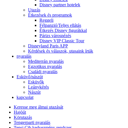
Disney partner hotelek
Utazás
Étkezések és programok
Reggeli
Félpanzió/Teljes ellátás
Étkezés Disney figurákkal
Párizs városnézés
Disney VIP Classic Tour
Disneyland Paris APP
Kérdések és válaszok, utasaink írták
nyaralás
Mediterrán nyaralás
Egzotikus nyaralás
Családi nyaralás
Esküvő/nászút
Esküvők
Leánykérés
Nászút
kapcsolat
Keresse meg álmai utazását
Hajóút
Körutazás
Tengerparti nyaralás
Tensi Cib kedvezmény rendszer