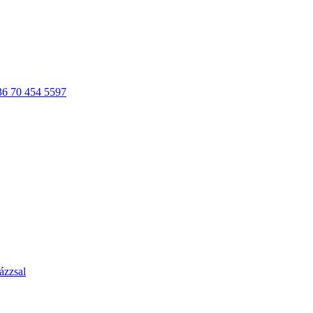
36 70 454 5597
ázzsal