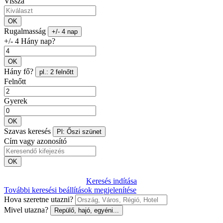
Vissza
OK
Rugalmasság
+/- 4 nap
+/- 4 Hány nap?
OK
Hány fő?
pl.: 2 felnőtt
Felnőtt
Gyerek
OK
Szavas keresés
Pl: Őszi szünet
Cím vagy azonosító
OK
Keresés indítása
További keresési beállítások megjelenítése
Hova szeretne utazni?
Mivel utazna?
Repülő, hajó, egyéni...