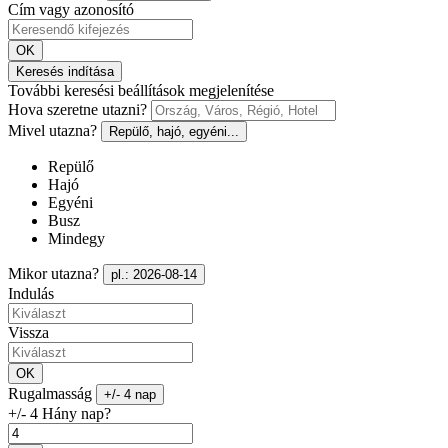
Cím vagy azonosító
OK
Keresés indítása
További keresési beállítások megjelenítése
Hova szeretne utazni?
Mivel utazna?
Repülő, hajó, egyéni...
Repülő
Hajó
Egyéni
Busz
Mindegy
Mikor utazna?
pl.: 2026-08-14
Indulás
Vissza
OK
Rugalmasság
+/- 4 nap
+/- 4 Hány nap?