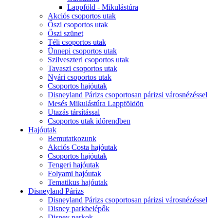
Lappföld - Mikulástúra
Akciós csoportos utak
Őszi csoportos utak
Őszi szünet
Téli csoportos utak
Ünnepi csoportos utak
Szilveszteri csoportos utak
Tavaszi csoportos utak
Nyári csoportos utak
Csoportos hajóutak
Disneyland Párizs csoportosan párizsi városnézéssel
Mesés Mikulástúra Lappföldön
Utazás társítással
Csoportos utak időrendben
Hajóutak
Bemutatkozunk
Akciós Costa hajóutak
Csoportos hajóutak
Tengeri hajóutak
Folyami hajóutak
Tematikus hajóutak
Disneyland Párizs
Disneyland Párizs csoportosan párizsi városnézéssel
Disney parkbelépők
Disney parkok