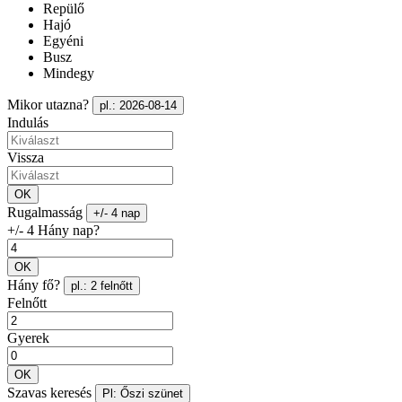
Repülő
Hajó
Egyéni
Busz
Mindegy
Mikor utazna?
pl.: 2026-08-14
Indulás
Vissza
OK
Rugalmasság
+/- 4 nap
+/- 4 Hány nap?
OK
Hány fő?
pl.: 2 felnőtt
Felnőtt
Gyerek
OK
Szavas keresés
Pl: Őszi szünet