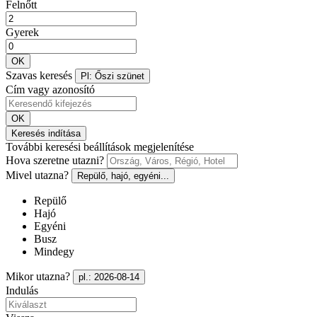
Felnőtt
Gyerek
OK
Szavas keresés
Pl: Őszi szünet
Cím vagy azonosító
OK
Keresés indítása
További keresési beállítások megjelenítése
Hova szeretne utazni?
Mivel utazna?
Repülő, hajó, egyéni...
Repülő
Hajó
Egyéni
Busz
Mindegy
Mikor utazna?
pl.: 2026-08-14
Indulás