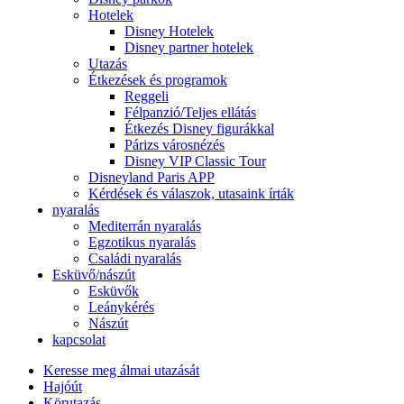
Hotelek
Disney Hotelek
Disney partner hotelek
Utazás
Étkezések és programok
Reggeli
Félpanzió/Teljes ellátás
Étkezés Disney figurákkal
Párizs városnézés
Disney VIP Classic Tour
Disneyland Paris APP
Kérdések és válaszok, utasaink írták
nyaralás
Mediterrán nyaralás
Egzotikus nyaralás
Családi nyaralás
Esküvő/nászút
Esküvők
Leánykérés
Nászút
kapcsolat
Keresse meg álmai utazását
Hajóút
Körutazás