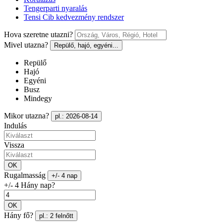
Tengerparti nyaralás
Tensi Cib kedvezmény rendszer
Hova szeretne utazni?
Mivel utazna?
Repülő, hajó, egyéni...
Repülő
Hajó
Egyéni
Busz
Mindegy
Mikor utazna?
pl.: 2026-08-14
Indulás
Vissza
OK
Rugalmasság
+/- 4 nap
+/- 4 Hány nap?
OK
Hány fő?
pl.: 2 felnőtt