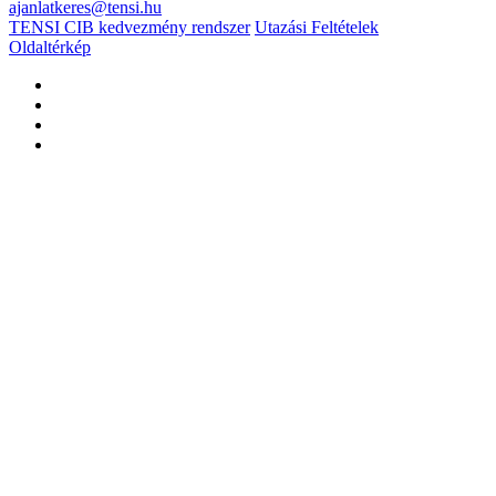
ajanlatkeres@tensi.hu
TENSI CIB kedvezmény rendszer
Utazási Feltételek
Oldaltérkép