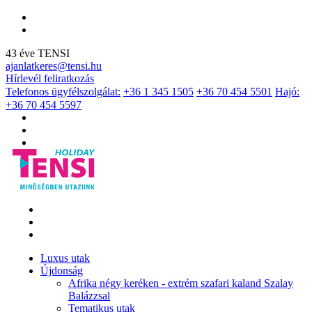
43 éve TENSI
ajanlatkeres@tensi.hu
Hírlevél feliratkozás
Telefonos ügyfélszolgálat:
+36 1 345 1505
+36 70 454 5501
Hajó:
+36 70 454 5597
Luxus utak
Újdonság
Afrika négy keréken - extrém szafari kaland Szalay
Balázzsal
Tematikus utak