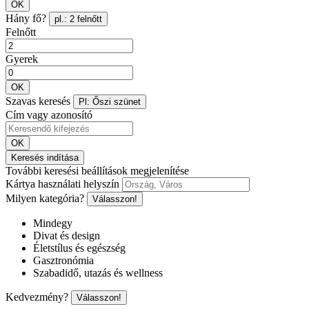
OK
Hány fő?
pl.: 2 felnőtt
Felnőtt
Gyerek
OK
Szavas keresés
Pl: Őszi szünet
Cím vagy azonosító
OK
Keresés indítása
További keresési beállítások megjelenítése
Kártya használati helyszín
Milyen kategória?
Válasszon!
Mindegy
Divat és design
Életstílus és egészség
Gasztronómia
Szabadidő, utazás és wellness
Kedvezmény?
Válasszon!