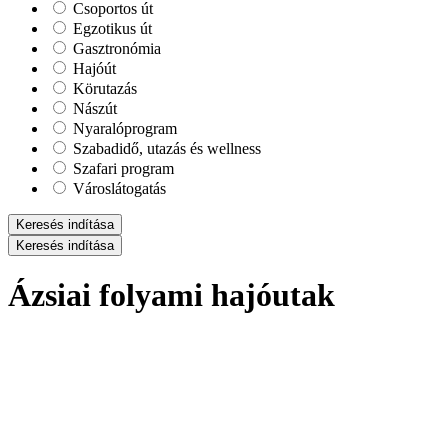
Csoportos út
Egzotikus út
Gasztronómia
Hajóút
Körutazás
Nászút
Nyaralóprogram
Szabadidő, utazás és wellness
Szafari program
Városlátogatás
Keresés indítása
Keresés indítása
Ázsiai folyami hajóutak