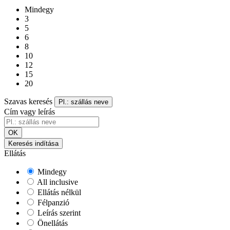
Mindegy
3
5
6
8
10
12
15
20
Szavas keresés
Pl.: szállás neve
Cím vagy leírás
OK
Keresés indítása
Ellátás
Mindegy
All inclusive
Ellátás nélkül
Félpanzió
Leírás szerint
Önellátás