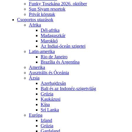
Funky Toszkána 2026. október
Sun Siyam resortok
Privát körutak
Csoportos utazások
Afrika
Dél-afrika
Madagaszkár
Marokkó
Az Indiai-óceán szigetei
Latin-amerika
Rio de Janeiro
Brazília és Argentína
Amerika
Ausztrális és Óceánia
Ázsia
Azerbajdzsán
Bali és az Indonéz-szigetvilág
Grúzia
Kaukázusi
Kína
Srí Lanka
Európa
Izland
Grúzia
Gardaland