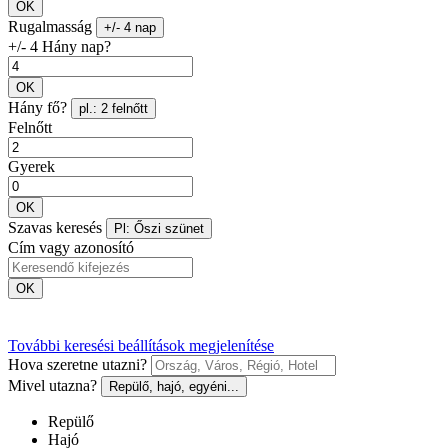
OK
Rugalmasság
+/- 4 nap
+/- 4 Hány nap?
OK
Hány fő?
pl.: 2 felnőtt
Felnőtt
Gyerek
OK
Szavas keresés
Pl: Őszi szünet
Cím vagy azonosító
OK
További keresési beállítások megjelenítése
Hova szeretne utazni?
Mivel utazna?
Repülő, hajó, egyéni...
Repülő
Hajó