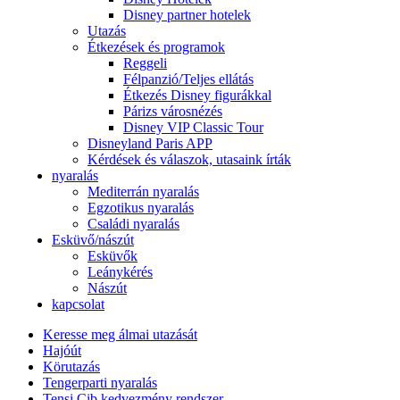
Disney partner hotelek
Utazás
Étkezések és programok
Reggeli
Félpanzió/Teljes ellátás
Étkezés Disney figurákkal
Párizs városnézés
Disney VIP Classic Tour
Disneyland Paris APP
Kérdések és válaszok, utasaink írták
nyaralás
Mediterrán nyaralás
Egzotikus nyaralás
Családi nyaralás
Esküvő/nászút
Esküvők
Leánykérés
Nászút
kapcsolat
Keresse meg álmai utazását
Hajóút
Körutazás
Tengerparti nyaralás
Tensi Cib kedvezmény rendszer