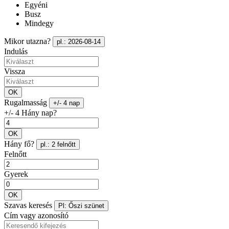
Egyéni
Busz
Mindegy
Mikor utazna?
pl.: 2026-08-14
Indulás
Vissza
OK
Rugalmasság
+/- 4 nap
+/- 4 Hány nap?
OK
Hány fő?
pl.: 2 felnőtt
Felnőtt
Gyerek
OK
Szavas keresés
Pl: Őszi szünet
Cím vagy azonosító