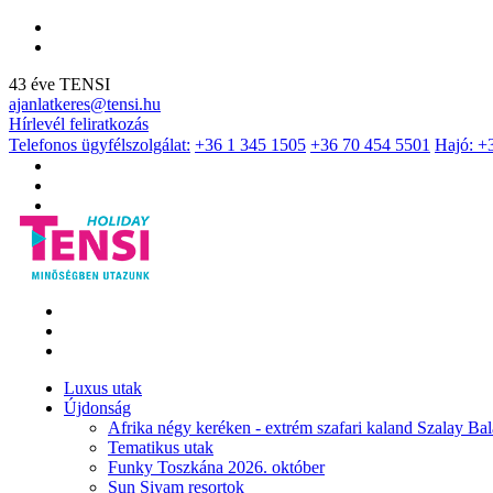
43 éve TENSI
ajanlatkeres@tensi.hu
Hírlevél feliratkozás
Telefonos ügyfélszolgálat:
+36 1 345 1505
+36 70 454 5501
Hajó: +
Luxus utak
Újdonság
Afrika négy keréken - extrém szafari kaland Szalay Bal
Tematikus utak
Funky Toszkána 2026. október
Sun Siyam resortok