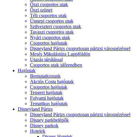
Őszi csoportos utak
Őszi szünet
Téli csoportos utak
Ünnepi csoportos utak
Szilveszteri csoportos utak
Tavaszi csoportos utak
Nyári csoportos utak
Csoportos hajóutak
Disneyland Párizs csoportosan párizsi városnézéssel
Mesés Mikulástúra Lappföldön
Utazás társítással
Csoportos utak időrendben
Hajóutak
Bemutatkozunk
Akciós Costa hajóutak
Csoportos hajóutak
Tengeri hajóutak
Folyami hajóutak
Tematikus hajóutak
Disneyland Párizs
Disneyland Párizs csoportosan párizsi városnézéssel
Disney parkbelépők
Disney parkok
Hotelek
Disney Hotelek