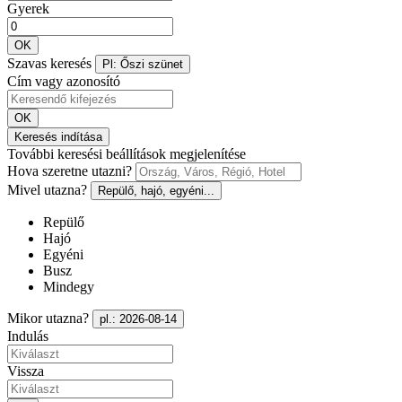
Gyerek
OK
Szavas keresés
Pl: Őszi szünet
Cím vagy azonosító
OK
Keresés indítása
További keresési beállítások megjelenítése
Hova szeretne utazni?
Mivel utazna?
Repülő, hajó, egyéni...
Repülő
Hajó
Egyéni
Busz
Mindegy
Mikor utazna?
pl.: 2026-08-14
Indulás
Vissza