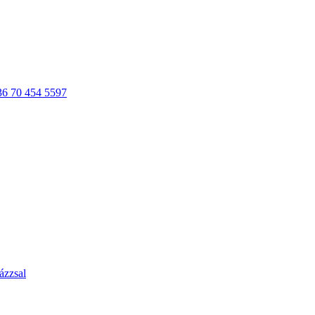
36 70 454 5597
ázzsal