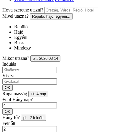
Hova szeretne utazni?
Mivel utazna?
Repülő, hajó, egyéni...
Repülő
Hajó
Egyéni
Busz
Mindegy
Mikor utazna?
pl.: 2026-08-14
Indulás
Vissza
OK
Rugalmasság
+/- 4 nap
+/- 4 Hány nap?
OK
Hány fő?
pl.: 2 felnőtt
Felnőtt