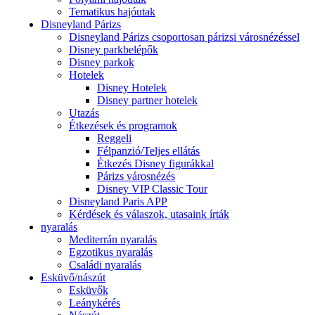
Tematikus hajóutak
Disneyland Párizs
Disneyland Párizs csoportosan párizsi városnézéssel
Disney parkbelépők
Disney parkok
Hotelek
Disney Hotelek
Disney partner hotelek
Utazás
Étkezések és programok
Reggeli
Félpanzió/Teljes ellátás
Étkezés Disney figurákkal
Párizs városnézés
Disney VIP Classic Tour
Disneyland Paris APP
Kérdések és válaszok, utasaink írták
nyaralás
Mediterrán nyaralás
Egzotikus nyaralás
Családi nyaralás
Esküvő/nászút
Esküvők
Leánykérés