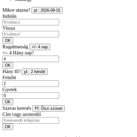
Mikor utazna?
pl.: 2026-08-15
Indulás
Vissza
OK
Rugalmasság
+/- 4 nap
+/- 4 Hány nap?
OK
Hány fő?
pl.: 2 felnőtt
Felnőtt
Gyerek
OK
Szavas keresés
Pl: Őszi szünet
Cím vagy azonosító
OK