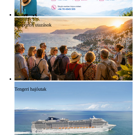
Csoportos utazások
Tengeri hajóutak