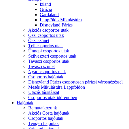
Izland
Grúzia
Gardaland
Lappföld - Mikulástúra
Disneyland Párizs
Akciós csoportos utak
Őszi csoportos utak
Őszi szünet
Téli csoportos utak
Ünnepi csoportos utak
Szilveszteri csoportos utak
Tavaszi csoportos utak
Tavaszi szünet
Nyári csoportos utak
Csoportos hajóutak
Disneyland Párizs csoportosan párizsi városnézéssel
Mesés Mikulástúra Lappföldön
Utazás társítással
Csoportos utak időrendben
Hajóutak
Bemutatkozunk
Akciós Costa hajóutak
Csoportos hajóutak
Tengeri hajóutak
Folyami hajóutak