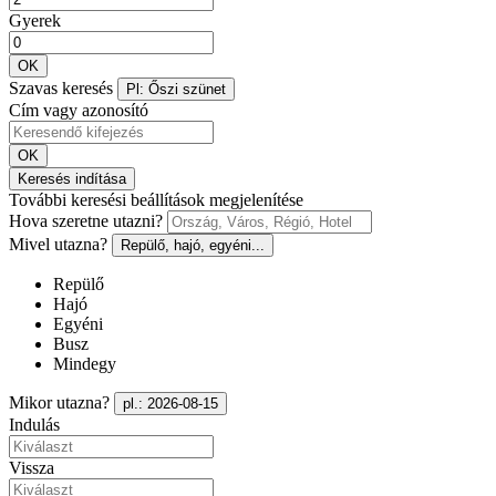
Gyerek
OK
Szavas keresés
Pl: Őszi szünet
Cím vagy azonosító
OK
Keresés indítása
További keresési beállítások megjelenítése
Hova szeretne utazni?
Mivel utazna?
Repülő, hajó, egyéni...
Repülő
Hajó
Egyéni
Busz
Mindegy
Mikor utazna?
pl.: 2026-08-15
Indulás
Vissza