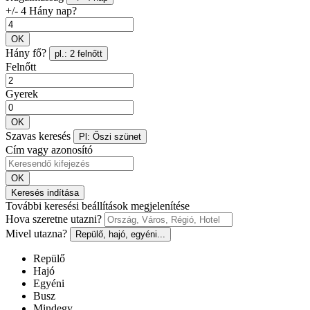
+/- 4 Hány nap?
OK
Hány fő?
pl.: 2 felnőtt
Felnőtt
Gyerek
OK
Szavas keresés
Pl: Őszi szünet
Cím vagy azonosító
OK
Keresés indítása
További keresési beállítások megjelenítése
Hova szeretne utazni?
Mivel utazna?
Repülő, hajó, egyéni...
Repülő
Hajó
Egyéni
Busz
Mindegy