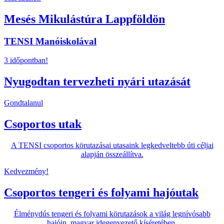
Mesés Mikulástúra Lappföldön
TENSI Manóiskolával
3 időpontban!
Nyugodtan tervezheti nyári utazását
Gondtalanul
Csoportos utak
A TENSI csoportos körutazásai utasaink legkedveltebb úti céljai
alapján összeállítva.
Kedvezmény!
Csoportos tengeri és folyami hajóutak
Élménydús tengeri és folyami körutazások a világ legnívósabb
hajóin, magyar idegenvezető kíséretében.