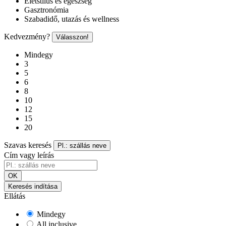
Életstílus és egészség
Gasztronómia
Szabadidő, utazás és wellness
Kedvezmény?
Válasszon!
Mindegy
3
5
6
8
10
12
15
20
Szavas keresés
Pl.: szállás neve
Cím vagy leírás
OK
Keresés indítása
Ellátás
Mindegy
All inclusive