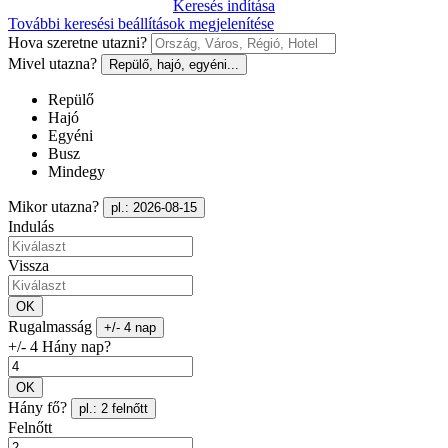
Keresés indítása
További keresési beállítások megjelenítése
Hova szeretne utazni?
Mivel utazna?
Repülő, hajó, egyéni...
Repülő
Hajó
Egyéni
Busz
Mindegy
Mikor utazna?
pl.: 2026-08-15
Indulás
Vissza
OK
Rugalmasság
+/- 4 nap
+/- 4 Hány nap?
OK
Hány fő?
pl.: 2 felnőtt
Felnőtt