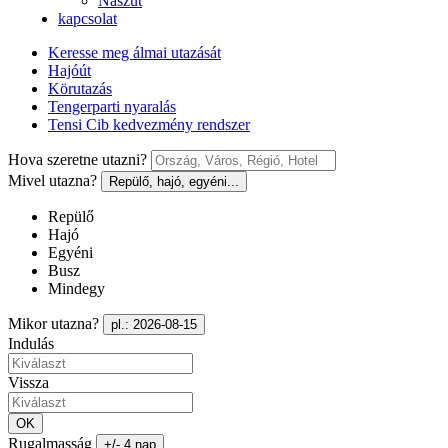
Nászút
kapcsolat
Keresse meg álmai utazását
Hajóút
Körutazás
Tengerparti nyaralás
Tensi Cib kedvezmény rendszer
Hova szeretne utazni?
Mivel utazna?
Repülő, hajó, egyéni...
Repülő
Hajó
Egyéni
Busz
Mindegy
Mikor utazna?
pl.: 2026-08-15
Indulás
Vissza
OK
Rugalmasság
+/- 4 nap