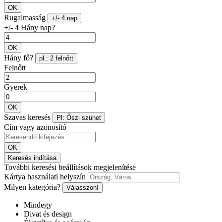
OK
Rugalmasság
+/- 4 nap
+/- 4 Hány nap?
OK
Hány fő?
pl.: 2 felnőtt
Felnőtt
Gyerek
OK
Szavas keresés
Pl: Őszi szünet
Cím vagy azonosító
OK
Keresés indítása
További keresési beállítások megjelenítése
Kártya használati helyszín
Milyen kategória?
Válasszon!
Mindegy
Divat és design