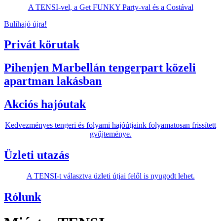
A TENSI-vel, a Get FUNKY Party-val és a Costával
Bulihajó újra!
Privát körutak
Pihenjen Marbellán tengerpart közeli
apartman lakásban
Akciós hajóutak
Kedvezményes tengeri és folyami hajóútjaink folyamatosan frissített
gyűjteménye.
Üzleti utazás
A TENSI-t választva üzleti útjai felől is nyugodt lehet.
Rólunk