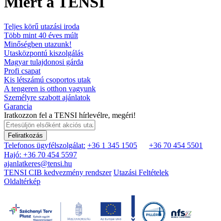
Miért a TENSI
Teljes körű utazási iroda
Több mint 40 éves múlt
Minőségben utazunk!
Utasközpontú kiszolgálás
Magyar tulajdonosi gárda
Profi csapat
Kis létszámú csoportos utak
A tengeren is otthon vagyunk
Személyre szabott ajánlatok
Garancia
Iratkozzon fel a TENSI hírlevélre, megéri!
Feliratkozás
Telefonos ügyfélszolgálat:
+36 1 345 1505
+36 70 454 5501
Hajó: +36 70 454 5597
ajanlatkeres@tensi.hu
TENSI CIB kedvezmény rendszer
Utazási Feltételek
Oldaltérkép