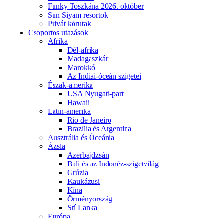
Funky Toszkána 2026. október
Sun Siyam resortok
Privát körutak
Csoportos utazások
Afrika
Dél-afrika
Madagaszkár
Marokkó
Az Indiai-óceán szigetei
Észak-amerika
USA Nyugati-part
Hawaii
Latin-amerika
Rio de Janeiro
Brazília és Argentína
Ausztrália és Óceánia
Ázsia
Azerbajdzsán
Bali és az Indonéz-szigetvilág
Grúzia
Kaukázusi
Kína
Örményország
Srí Lanka
Európa