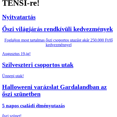
TENSI-re!
Nyitvatartás
Őszi világjárás rendkívüli kedvezmények
Foglaljon most tartalmas őszi csoportos utazást akár 250.000 Ft/fő
kedvezménnyel
Augusztus 19-ig!
Szilveszteri csoportos utak
Ünnepi utak!
Halloweeni varázslat Gardalandban az
őszi szünetben
5 napos családi élményutazás
őszi szünet!