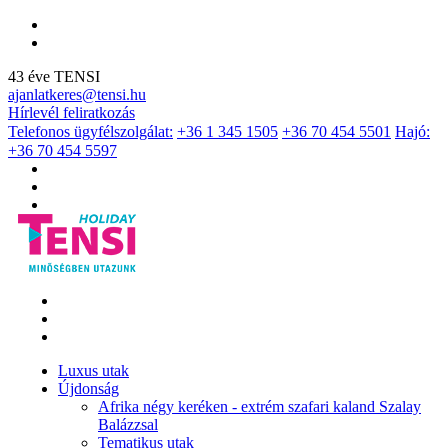
43 éve TENSI
ajanlatkeres@tensi.hu
Hírlevél feliratkozás
Telefonos ügyfélszolgálat:
+36 1 345 1505
+36 70 454 5501
Hajó:
+36 70 454 5597
Luxus utak
Újdonság
Afrika négy keréken - extrém szafari kaland Szalay
Balázzsal
Tematikus utak