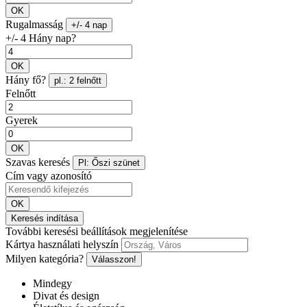
OK
Rugalmasság
+/- 4 nap
+/- 4 Hány nap?
OK
Hány fő?
pl.: 2 felnőtt
Felnőtt
Gyerek
OK
Szavas keresés
Pl: Őszi szünet
Cím vagy azonosító
OK
Keresés indítása
További keresési beállítások megjelenítése
Kártya használati helyszín
Milyen kategória?
Válasszon!
Mindegy
Divat és design