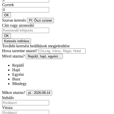
Gyerek
OK
Szavas keresés
Pl: Őszi szünet
Cím vagy azonosító
OK
Keresés indítása
További keresési beállítások megjelenítése
Hova szeretne utazni?
Mivel utazna?
Repülő, hajó, egyéni...
Repülő
Hajó
Egyéni
Busz
Mindegy
Mikor utazna?
pl.: 2026-08-14
Indulás
Vissza