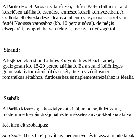
A Parīlio Hotel Paros északi részén, a híres Kolymbithres strand
közelében található, csendes, természetközeli környezetben. A
szálloda elhelyezkedése ideális a pihenni vágyóknak: közel van a
festői Naoussa városához (kb. 10 perc autóval), de mégis
elszeparált, nyugodt helyen fekszik, messze a nyüzsgéstől.
Strand:
A legközelebbi strand a híres Kolymbithres Beach, amely
gyalogosan kb. 15-20 percre található. Ez a strand különleges
gránitsziklás formációiról és sekély, tiszta vizéről ismert –
romantikus sétákhoz, fürdőzéshez és naplementenézéshez is ideális.
Szobák:
A Parīlio kizárólag lakosztályokat kínál, mindegyik letisztult,
modern mediterrán dizájnnal és természetes anyagokkal kialakítva.
Két kiemelt szobatípus:
Sun Suite:
kb. 30 m², privát kis medencével és terasszal rendelkezik.