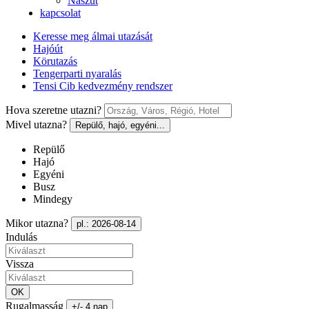
Nászút
kapcsolat
Keresse meg álmai utazását
Hajóút
Körutazás
Tengerparti nyaralás
Tensi Cib kedvezmény rendszer
Hova szeretne utazni?
Mivel utazna?
Repülő, hajó, egyéni...
Repülő
Hajó
Egyéni
Busz
Mindegy
Mikor utazna?
pl.: 2026-08-14
Indulás
Vissza
OK
Rugalmasság
+/- 4 nap