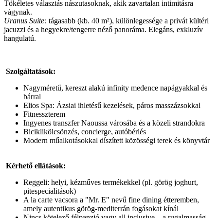
Tökéletes választás nászutasoknak, akik zavartalan intimitásra
vágynak.
Uranus Suite:
tágasabb (kb. 40 m²), különlegessége a privát kültéri
jacuzzi és a hegyekre/tengerre néző panoráma. Elegáns, exkluzív
hangulatú.
Szolgáltatások:
Nagyméretű, kereszt alakú infinity medence napágyakkal és
bárral
Elios Spa: Ázsiai ihletésű kezelések, páros masszázsokkal
Fitnesszterem
Ingyenes transzfer Naoussa városába és a közeli strandokra
Biciklikölcsönzés, concierge, autóbérlés
Modern műalkotásokkal díszített közösségi terek és könyvtár
Kérhető ellátások:
Reggeli: helyi, kézműves termékekkel (pl. görög joghurt,
pitespecialitások)
A la carte vacsora a "Mr. E" nevű fine dining étteremben,
amely autentikus görög-mediterrán fogásokat kínál
Nincs kötelező félpanzió vagy all inclusive – a rugalmasság