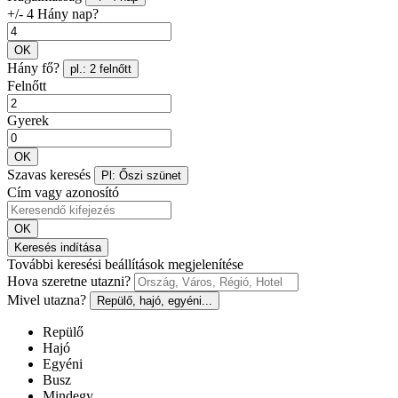
+/- 4 Hány nap?
OK
Hány fő?
pl.: 2 felnőtt
Felnőtt
Gyerek
OK
Szavas keresés
Pl: Őszi szünet
Cím vagy azonosító
OK
Keresés indítása
További keresési beállítások megjelenítése
Hova szeretne utazni?
Mivel utazna?
Repülő, hajó, egyéni...
Repülő
Hajó
Egyéni
Busz
Mindegy