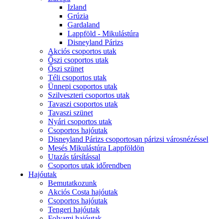
Izland
Grúzia
Gardaland
Lappföld - Mikulástúra
Disneyland Párizs
Akciós csoportos utak
Őszi csoportos utak
Őszi szünet
Téli csoportos utak
Ünnepi csoportos utak
Szilveszteri csoportos utak
Tavaszi csoportos utak
Tavaszi szünet
Nyári csoportos utak
Csoportos hajóutak
Disneyland Párizs csoportosan párizsi városnézéssel
Mesés Mikulástúra Lappföldön
Utazás társítással
Csoportos utak időrendben
Hajóutak
Bemutatkozunk
Akciós Costa hajóutak
Csoportos hajóutak
Tengeri hajóutak
Folyami hajóutak