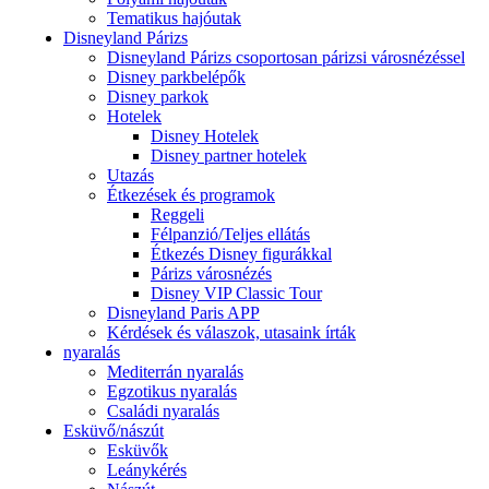
Tematikus hajóutak
Disneyland Párizs
Disneyland Párizs csoportosan párizsi városnézéssel
Disney parkbelépők
Disney parkok
Hotelek
Disney Hotelek
Disney partner hotelek
Utazás
Étkezések és programok
Reggeli
Félpanzió/Teljes ellátás
Étkezés Disney figurákkal
Párizs városnézés
Disney VIP Classic Tour
Disneyland Paris APP
Kérdések és válaszok, utasaink írták
nyaralás
Mediterrán nyaralás
Egzotikus nyaralás
Családi nyaralás
Esküvő/nászút
Esküvők
Leánykérés