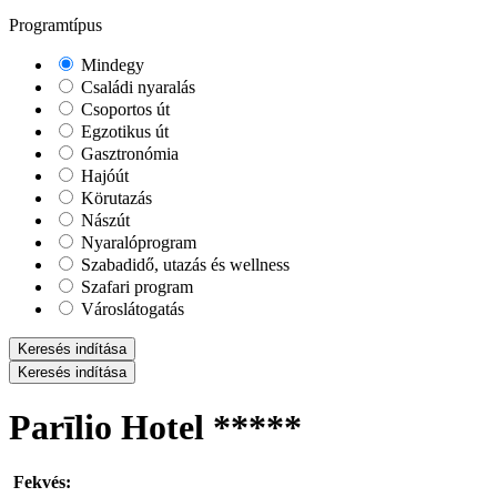
Programtípus
Mindegy
Családi nyaralás
Csoportos út
Egzotikus út
Gasztronómia
Hajóút
Körutazás
Nászút
Nyaralóprogram
Szabadidő, utazás és wellness
Szafari program
Városlátogatás
Keresés indítása
Keresés indítása
Parīlio Hotel *****
Fekvés: