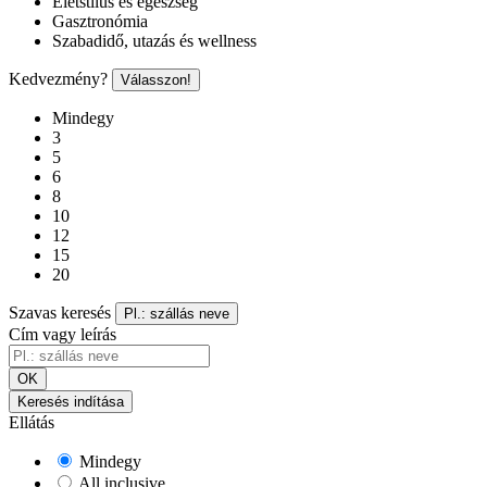
Életstílus és egészség
Gasztronómia
Szabadidő, utazás és wellness
Kedvezmény?
Válasszon!
Mindegy
3
5
6
8
10
12
15
20
Szavas keresés
Pl.: szállás neve
Cím vagy leírás
OK
Keresés indítása
Ellátás
Mindegy
All inclusive