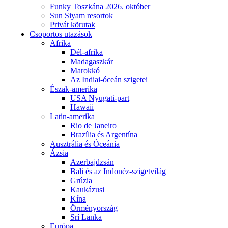
Funky Toszkána 2026. október
Sun Siyam resortok
Privát körutak
Csoportos utazások
Afrika
Dél-afrika
Madagaszkár
Marokkó
Az Indiai-óceán szigetei
Észak-amerika
USA Nyugati-part
Hawaii
Latin-amerika
Rio de Janeiro
Brazília és Argentína
Ausztrália és Óceánia
Ázsia
Azerbajdzsán
Bali és az Indonéz-szigetvilág
Grúzia
Kaukázusi
Kína
Örményország
Srí Lanka
Európa