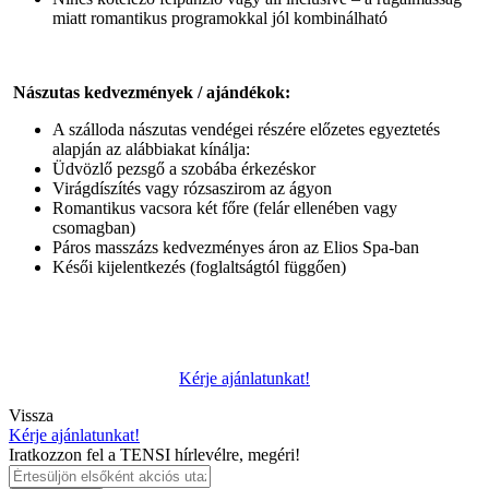
miatt romantikus programokkal jól kombinálható
Nászutas kedvezmények / ajándékok:
A szálloda nászutas vendégei részére előzetes egyeztetés
alapján az alábbiakat kínálja:
Üdvözlő pezsgő a szobába érkezéskor
Virágdíszítés vagy rózsaszirom az ágyon
Romantikus vacsora két főre (felár ellenében vagy
csomagban)
Páros masszázs kedvezményes áron az Elios Spa-ban
Késői kijelentkezés (foglaltságtól függően)
Kérje ajánlatunkat!
Vissza
Kérje ajánlatunkat!
Iratkozzon fel a TENSI hírlevélre, megéri!