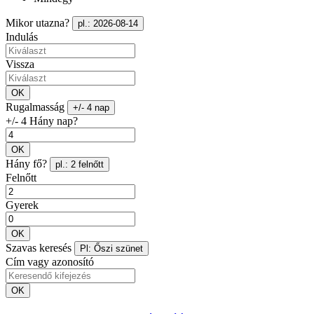
Mikor utazna?
pl.: 2026-08-14
Indulás
Vissza
OK
Rugalmasság
+/- 4 nap
+/- 4 Hány nap?
OK
Hány fő?
pl.: 2 felnőtt
Felnőtt
Gyerek
OK
Szavas keresés
Pl: Őszi szünet
Cím vagy azonosító
OK