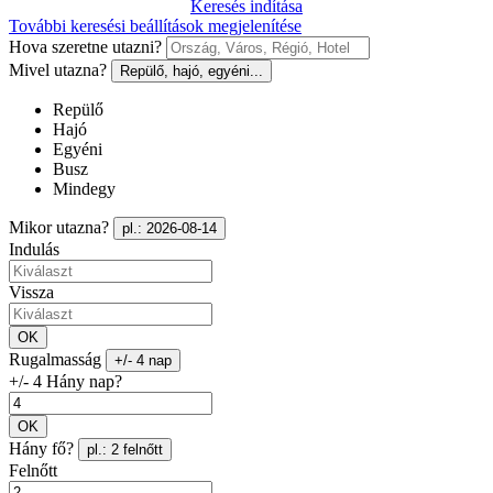
Keresés indítása
További keresési beállítások megjelenítése
Hova szeretne utazni?
Mivel utazna?
Repülő, hajó, egyéni...
Repülő
Hajó
Egyéni
Busz
Mindegy
Mikor utazna?
pl.: 2026-08-14
Indulás
Vissza
OK
Rugalmasság
+/- 4 nap
+/- 4 Hány nap?
OK
Hány fő?
pl.: 2 felnőtt
Felnőtt