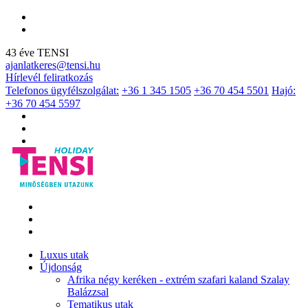
43 éve TENSI
ajanlatkeres@tensi.hu
Hírlevél feliratkozás
Telefonos ügyfélszolgálat:
+36 1 345 1505
+36 70 454 5501
Hajó:
+36 70 454 5597
Luxus utak
Újdonság
Afrika négy keréken - extrém szafari kaland Szalay
Balázzsal
Tematikus utak