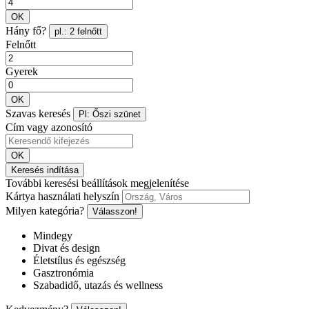
OK
Hány fő?
pl.: 2 felnőtt
Felnőtt
Gyerek
OK
Szavas keresés
Pl: Őszi szünet
Cím vagy azonosító
OK
Keresés indítása
További keresési beállítások megjelenítése
Kártya használati helyszín
Milyen kategória?
Válasszon!
Mindegy
Divat és design
Életstílus és egészség
Gasztronómia
Szabadidő, utazás és wellness