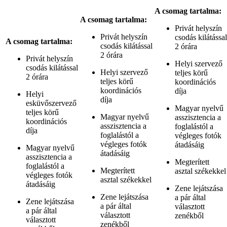
A csomag tartalma:
A csomag tartalma:
Privát helyszín
Privát helyszín
csodás kilátással
A csomag tartalma:
csodás kilátással
2 órára
2 órára
Privát helyszín
Helyi szervező
csodás kilátással
Helyi szervező
teljes körű
2 órára
teljes körű
koordinációs
koordinációs
díja
Helyi
díja
esküvőszervező
Magyar nyelvű
teljes körű
Magyar nyelvű
asszisztencia a
koordinációs
asszisztencia a
foglalástól a
díja
foglalástól a
végleges fotók
végleges fotók
átadásáig
Magyar nyelvű
átadásáig
asszisztencia a
Megterített
foglalástól a
Megterített
asztal székekkel
végleges fotók
asztal székekkel
átadásáig
Zene lejátszása
Zene lejátszása
a pár által
Zene lejátszása
a pár által
választott
a pár által
választott
zenékből
választott
zenékből