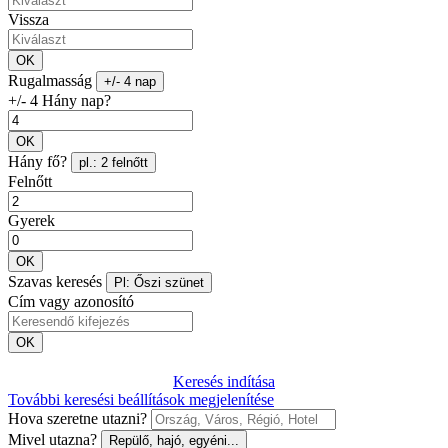
Vissza
OK
Rugalmasság
+/- 4 nap
+/- 4 Hány nap?
OK
Hány fő?
pl.: 2 felnőtt
Felnőtt
Gyerek
OK
Szavas keresés
Pl: Őszi szünet
Cím vagy azonosító
OK
Keresés indítása
További keresési beállítások megjelenítése
Hova szeretne utazni?
Mivel utazna?
Repülő, hajó, egyéni...