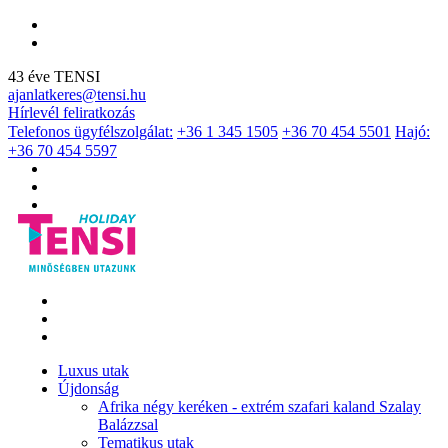
43 éve TENSI
ajanlatkeres@tensi.hu
Hírlevél feliratkozás
Telefonos ügyfélszolgálat:
+36 1 345 1505
+36 70 454 5501
Hajó:
+36 70 454 5597
Luxus utak
Újdonság
Afrika négy keréken - extrém szafari kaland Szalay
Balázzsal
Tematikus utak