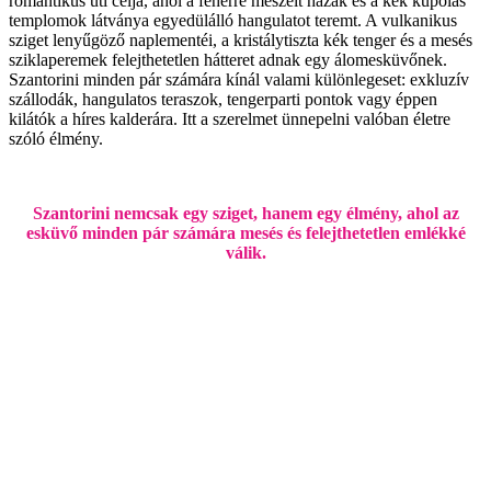
romantikus úti célja, ahol a fehérre meszelt házak és a kék kupolás
templomok látványa egyedülálló hangulatot teremt. A vulkanikus
sziget lenyűgöző naplementéi, a kristálytiszta kék tenger és a mesés
sziklaperemek felejthetetlen hátteret adnak egy álomesküvőnek.
Szantorini minden pár számára kínál valami különlegeset: exkluzív
szállodák, hangulatos teraszok, tengerparti pontok vagy éppen
kilátók a híres kalderára. Itt a szerelmet ünnepelni valóban életre
szóló élmény.
Szantorini nemcsak egy sziget, hanem egy élmény, ahol az
esküvő minden pár számára mesés és felejthetetlen emlékké
válik.