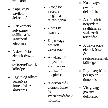
zenékből
Kapu vagy
3 fogásos
pavilon
Kapu vagy
vacsora,
dekoráció
pavilon
elegánsan
dekoráció
A dekoráció
felszolgálva
helyszínre
A dekoráció
2 órás ital
szállítása és
helyszínre
csomag
szakszerű
szállítása és
telepítése
szakszerű
Kapu vagy
telepítése
pavilon
A dekorációs
dekoráció
elemek össze-
A dekorációs
és
elemek össze-
A dekoráció
szétszerelésének
és
helyszínre
költsége
szétszerelésének
szállítása és
költsége
szakszerű
Egy üveg hűtött
telepítése
pezsgő az
Egy üveg hűtött
ünnepléshez
pezsgő az
A dekorációs
ünnepléshez
elemek össze-
Virág vagy
lánykérés
és
gyertya
szétszerelésének
dekoráció
költsége