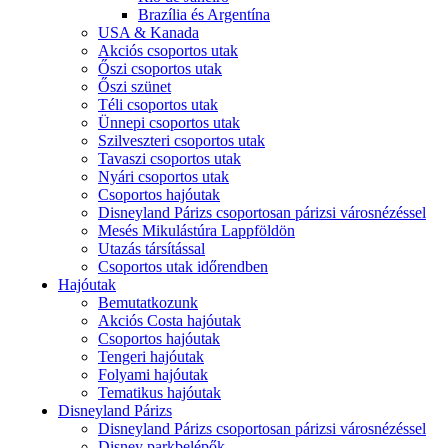
Brazília és Argentína
USA & Kanada
Akciós csoportos utak
Őszi csoportos utak
Őszi szünet
Téli csoportos utak
Ünnepi csoportos utak
Szilveszteri csoportos utak
Tavaszi csoportos utak
Nyári csoportos utak
Csoportos hajóutak
Disneyland Párizs csoportosan párizsi városnézéssel
Mesés Mikulástúra Lappföldön
Utazás társítással
Csoportos utak időrendben
Hajóutak
Bemutatkozunk
Akciós Costa hajóutak
Csoportos hajóutak
Tengeri hajóutak
Folyami hajóutak
Tematikus hajóutak
Disneyland Párizs
Disneyland Párizs csoportosan párizsi városnézéssel
Disney parkbelépők