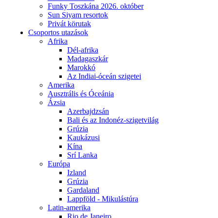
Funky Toszkána 2026. október
Sun Siyam resortok
Privát körutak
Csoportos utazások
Afrika
Dél-afrika
Madagaszkár
Marokkó
Az Indiai-óceán szigetei
Amerika
Ausztrális és Óceánia
Ázsia
Azerbajdzsán
Bali és az Indonéz-szigetvilág
Grúzia
Kaukázusi
Kína
Srí Lanka
Európa
Izland
Grúzia
Gardaland
Lappföld - Mikulástúra
Latin-amerika
Rio de Janeiro