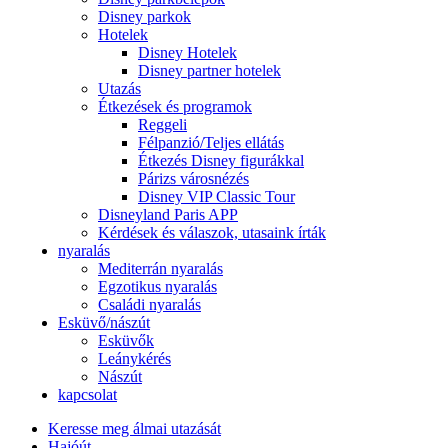
Disney parkok
Hotelek
Disney Hotelek
Disney partner hotelek
Utazás
Étkezések és programok
Reggeli
Félpanzió/Teljes ellátás
Étkezés Disney figurákkal
Párizs városnézés
Disney VIP Classic Tour
Disneyland Paris APP
Kérdések és válaszok, utasaink írták
nyaralás
Mediterrán nyaralás
Egzotikus nyaralás
Családi nyaralás
Esküvő/nászút
Esküvők
Leánykérés
Nászút
kapcsolat
Keresse meg álmai utazását
Hajóút