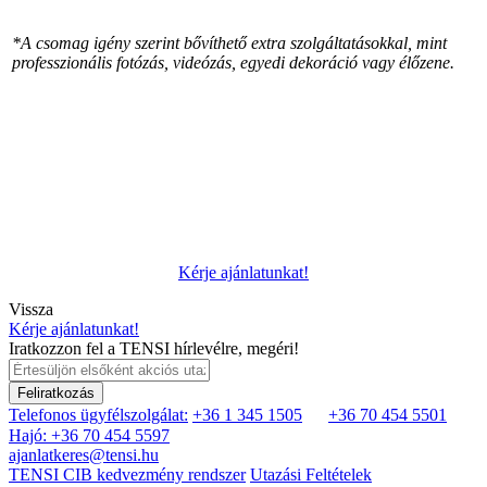
*A csomag igény szerint bővíthető extra szolgáltatásokkal, mint
professzionális fotózás, videózás, egyedi dekoráció vagy élőzene.
Kérje ajánlatunkat!
Vissza
Kérje ajánlatunkat!
Iratkozzon fel a TENSI hírlevélre, megéri!
Feliratkozás
Telefonos ügyfélszolgálat:
+36 1 345 1505
+36 70 454 5501
Hajó: +36 70 454 5597
ajanlatkeres@tensi.hu
TENSI CIB kedvezmény rendszer
Utazási Feltételek