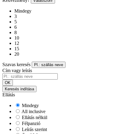
Kedvezmény?
Válasszon!
Mindegy
3
5
6
8
10
12
15
20
Szavas keresés
Pl.: szállás neve
Cím vagy leírás
OK
Keresés indítása
Ellátás
Mindegy
All inclusive
Ellátás nélkül
Félpanzió
Leírás szerint