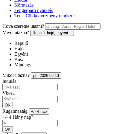
Körutazás
Tengerparti nyaralás
Tensi Cib kedvezmény rendszer
Hova szeretne utazni?
Mivel utazna?
Repülő, hajó, egyéni...
Repülő
Hajó
Egyéni
Busz
Mindegy
Mikor utazna?
pl.: 2026-08-13
Indulás
Vissza
OK
Rugalmasság
+/- 4 nap
+/- 4 Hány nap?
OK