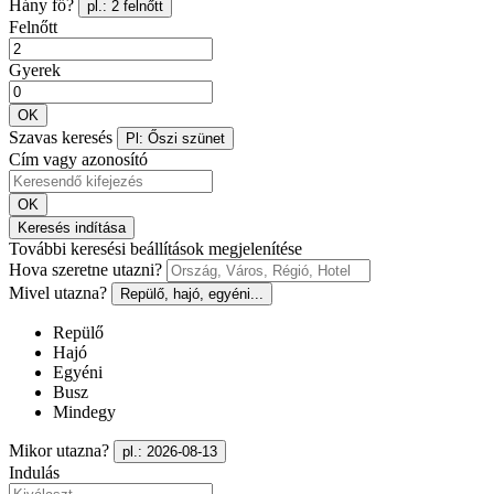
Hány fő?
pl.: 2 felnőtt
Felnőtt
Gyerek
OK
Szavas keresés
Pl: Őszi szünet
Cím vagy azonosító
OK
Keresés indítása
További keresési beállítások megjelenítése
Hova szeretne utazni?
Mivel utazna?
Repülő, hajó, egyéni...
Repülő
Hajó
Egyéni
Busz
Mindegy
Mikor utazna?
pl.: 2026-08-13
Indulás