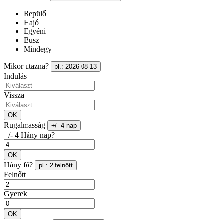
Repülő
Hajó
Egyéni
Busz
Mindegy
Mikor utazna?
pl.: 2026-08-13
Indulás
Vissza
OK
Rugalmasság
+/- 4 nap
+/- 4 Hány nap?
OK
Hány fő?
pl.: 2 felnőtt
Felnőtt
Gyerek
OK