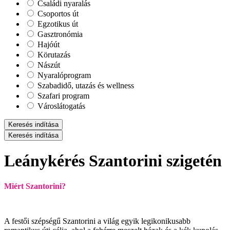
Családi nyaralás
Csoportos út
Egzotikus út
Gasztronómia
Hajóút
Körutazás
Nászút
Nyaralóprogram
Szabadidő, utazás és wellness
Szafari program
Városlátogatás
Keresés indítása
Keresés indítása
Leánykérés Szantorini szigetén
Miért Szantorini?
A festői szépségű Szantorini a világ egyik legikonikusabb