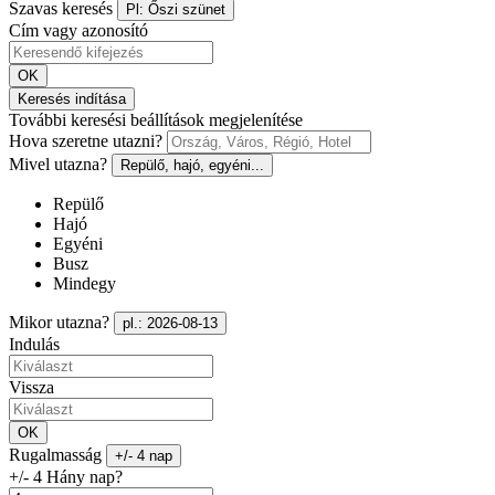
Szavas keresés
Pl: Őszi szünet
Cím vagy azonosító
OK
Keresés indítása
További keresési beállítások megjelenítése
Hova szeretne utazni?
Mivel utazna?
Repülő, hajó, egyéni...
Repülő
Hajó
Egyéni
Busz
Mindegy
Mikor utazna?
pl.: 2026-08-13
Indulás
Vissza
OK
Rugalmasság
+/- 4 nap
+/- 4 Hány nap?