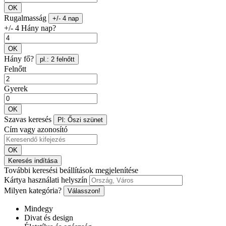
OK
Rugalmasság
+/- 4 nap
+/- 4 Hány nap?
OK
Hány fő?
pl.: 2 felnőtt
Felnőtt
Gyerek
OK
Szavas keresés
Pl: Őszi szünet
Cím vagy azonosító
OK
Keresés indítása
További keresési beállítások megjelenítése
Kártya használati helyszín
Milyen kategória?
Válasszon!
Mindegy
Divat és design