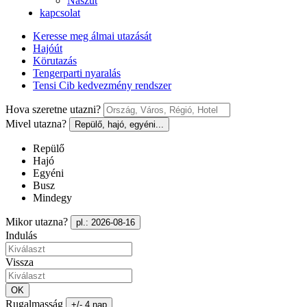
Nászút
kapcsolat
Keresse meg álmai utazását
Hajóút
Körutazás
Tengerparti nyaralás
Tensi Cib kedvezmény rendszer
Hova szeretne utazni?
Mivel utazna?
Repülő, hajó, egyéni...
Repülő
Hajó
Egyéni
Busz
Mindegy
Mikor utazna?
pl.: 2026-08-16
Indulás
Vissza
OK
Rugalmasság
+/- 4 nap