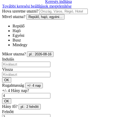
Keresés indítása
További keresési beállítások megjelenítése
Hova szeretne utazni?
Mivel utazna?
Repülő, hajó, egyéni...
Repülő
Hajó
Egyéni
Busz
Mindegy
Mikor utazna?
pl.: 2026-08-16
Indulás
Vissza
OK
Rugalmasság
+/- 4 nap
+/- 4 Hány nap?
OK
Hány fő?
pl.: 2 felnőtt
Felnőtt