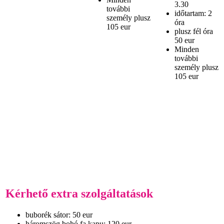
3.30
további
időtartam: 2
személy plusz
óra
105 eur
plusz fél óra
50 eur
Minden
további
személy plusz
105 eur
Kérhető extra szolgáltatások
buborék sátor: 50 eur
háromszög bohó fa kapu: 120 eur