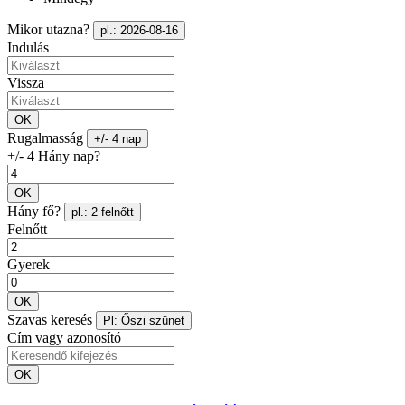
Mikor utazna?
pl.: 2026-08-16
Indulás
Vissza
OK
Rugalmasság
+/- 4 nap
+/- 4 Hány nap?
OK
Hány fő?
pl.: 2 felnőtt
Felnőtt
Gyerek
OK
Szavas keresés
Pl: Őszi szünet
Cím vagy azonosító
OK