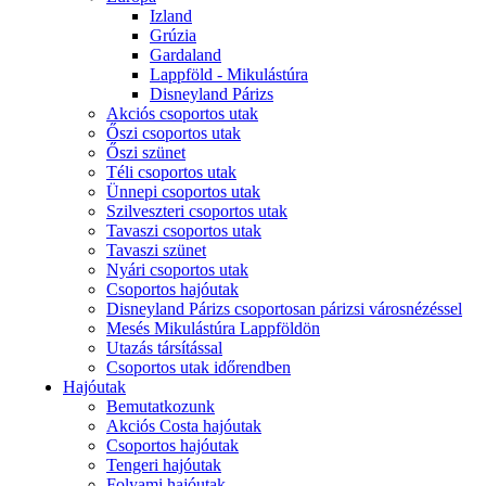
Izland
Grúzia
Gardaland
Lappföld - Mikulástúra
Disneyland Párizs
Akciós csoportos utak
Őszi csoportos utak
Őszi szünet
Téli csoportos utak
Ünnepi csoportos utak
Szilveszteri csoportos utak
Tavaszi csoportos utak
Tavaszi szünet
Nyári csoportos utak
Csoportos hajóutak
Disneyland Párizs csoportosan párizsi városnézéssel
Mesés Mikulástúra Lappföldön
Utazás társítással
Csoportos utak időrendben
Hajóutak
Bemutatkozunk
Akciós Costa hajóutak
Csoportos hajóutak
Tengeri hajóutak
Folyami hajóutak