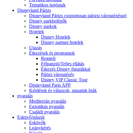
Tematikus hajóutak
Disneyland Párizs
Disneyland Párizs csoportosan párizsi városnézéssel
Disney parkbelépők
Disney parkok
Hotelek
Disney Hotelek
Disney partner hotelek
Utazás
Étkezések és programok
Reggeli
Félpanzió/Teljes ellátás
Étkezés Disney figurákkal
Párizs városnézés
Disney VIP Classic Tour
Disneyland Paris APP
Kérdések és válaszok, utasaink írták
nyaralás
Mediterrán nyaralás
Egzotikus nyaralás
Családi nyaralás
Esküvő/nászút
Esküvők
Leánykérés