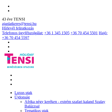
43 éve TENSI
ajanlatkeres@tensi.hu
Hírlevél feliratkozás
Telefonos ügyfélszolgálat:
+36 1 345 1505
+36 70 454 5501
Hajó:
+36 70 454 5597
Luxus utak
Újdonság
Afrika négy keréken - extrém szafari kaland Szalay
Balázzsal
Tematikus utak