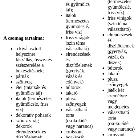
(természetes
és gyümölcs
gyümölcslé,
tál);
friss víz)
italok
friss virágok
(természetes
(szín téma
gyümölcslé,
választható)
friss víz)
elrendezések
friss virágok
A csomag tartalma:
és
(szin téma
díszítőelemek
a kiválasztott
választható)
(gyertyák,
helyszínre
elrendezések
vázák és
kiszállás, össze- és
és
díszek)
szétszerelése a
díszítőelemek
bútorok
bekészítésnek;
(gyertyák,
takaró
párnák
vázák és
plusz
szőnyeg
edények)
szőnyegek
étel (falatkák és
bútorok
játék két
gyümölcs tál)
takaró
személyre
italok (természetes
plusz
vagy
gyümölcslé, friss
szőnyegek
meglepetés
víz)
választható
választható
dekoratív poharak
torta
torta
száraz virág
(csokoládé
(csokoládé
dekorok
vagy narancs)
vagy narancs)
elrendezések és
croissant
croissant
díszítőelemek
bor (rosé;