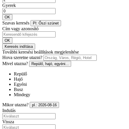
Gyerek
OK
Szavas keresés
Pl: Őszi szünet
Cím vagy azonosító
OK
Keresés indítása
További keresési beállítások megjelenítése
Hova szeretne utazni?
Mivel utazna?
Repülő, hajó, egyéni...
Repülő
Hajó
Egyéni
Busz
Mindegy
Mikor utazna?
pl.: 2026-08-16
Indulás
Vissza