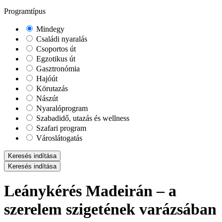
Programtípus
Mindegy
Családi nyaralás
Csoportos út
Egzotikus út
Gasztronómia
Hajóút
Körutazás
Nászút
Nyaralóprogram
Szabadidő, utazás és wellness
Szafari program
Városlátogatás
Keresés indítása
Keresés indítása
Leánykérés Madeirán – a
szerelem szigetének varázsában