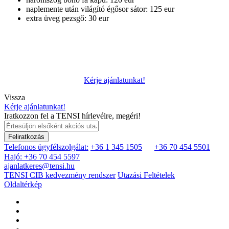
naplemente után világító égősor sátor: 125 eur
extra üveg pezsgő: 30 eur
Kérje ajánlatunkat!
Vissza
Kérje ajánlatunkat!
Iratkozzon fel a TENSI hírlevélre, megéri!
Feliratkozás
Telefonos ügyfélszolgálat:
+36 1 345 1505
+36 70 454 5501
Hajó: +36 70 454 5597
ajanlatkeres@tensi.hu
TENSI CIB kedvezmény rendszer
Utazási Feltételek
Oldaltérkép