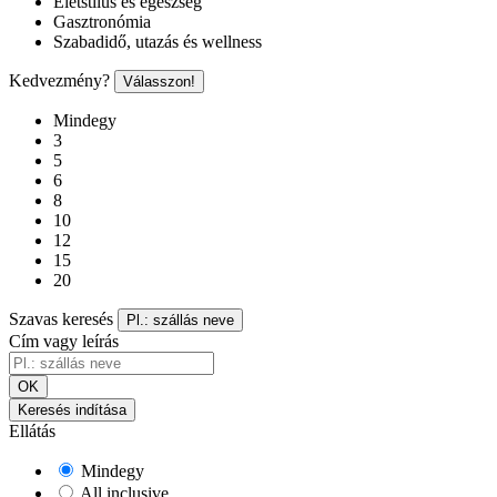
Életstílus és egészség
Gasztronómia
Szabadidő, utazás és wellness
Kedvezmény?
Válasszon!
Mindegy
3
5
6
8
10
12
15
20
Szavas keresés
Pl.: szállás neve
Cím vagy leírás
OK
Keresés indítása
Ellátás
Mindegy
All inclusive