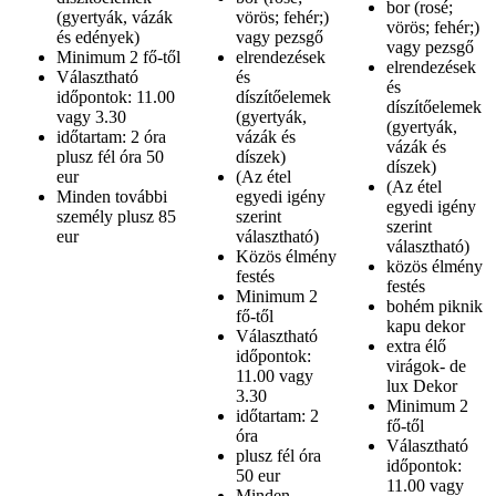
bor (rosé;
(gyertyák, vázák
vörös; fehér;)
vörös; fehér;)
és edények)
vagy pezsgő
vagy pezsgő
Minimum 2 fő-től
elrendezések
elrendezések
Választható
és
és
időpontok: 11.00
díszítőelemek
díszítőelemek
vagy 3.30
(gyertyák,
(gyertyák,
időtartam: 2 óra
vázák és
vázák és
plusz fél óra 50
díszek)
díszek)
eur
(Az étel
(Az étel
Minden további
egyedi igény
egyedi igény
személy plusz 85
szerint
szerint
eur
választható)
választható)
Közös élmény
közös élmény
festés
festés
Minimum 2
bohém piknik
fő-től
kapu dekor
Választható
extra élő
időpontok:
virágok- de
11.00 vagy
lux Dekor
3.30
Minimum 2
időtartam: 2
fő-től
óra
Választható
plusz fél óra
időpontok:
50 eur
11.00 vagy
Minden