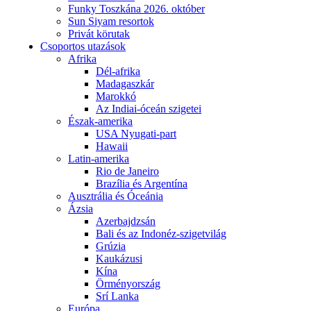
Funky Toszkána 2026. október
Sun Siyam resortok
Privát körutak
Csoportos utazások
Afrika
Dél-afrika
Madagaszkár
Marokkó
Az Indiai-óceán szigetei
Észak-amerika
USA Nyugati-part
Hawaii
Latin-amerika
Rio de Janeiro
Brazília és Argentína
Ausztrália és Óceánia
Ázsia
Azerbajdzsán
Bali és az Indonéz-szigetvilág
Grúzia
Kaukázusi
Kína
Örményország
Srí Lanka
Európa