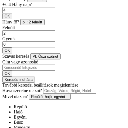
+/- 4 Hány nap?
OK
Hány fő?
pl.: 2 felnőtt
Felnőtt
Gyerek
OK
Szavas keresés
Pl: Őszi szünet
Cím vagy azonosító
OK
Keresés indítása
További keresési beállítások megjelenítése
Hova szeretne utazni?
Mivel utazna?
Repülő, hajó, egyéni...
Repülő
Hajó
Egyéni
Busz
Mindegy