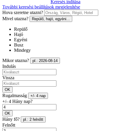
Keresés indítása
További keresési beállítások megjelenítése
Hova szeretne utazni?
Mivel utazna?
Repülő, hajó, egyéni...
Repülő
Hajó
Egyéni
Busz
Mindegy
Mikor utazna?
pl.: 2026-08-14
Indulás
Vissza
OK
Rugalmasság
+/- 4 nap
+/- 4 Hány nap?
OK
Hány fő?
pl.: 2 felnőtt
Felnőtt