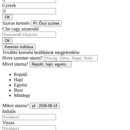
Gyerek
OK
Szavas keresés
Pl: Őszi szünet
Cím vagy azonosító
OK
Keresés indítása
További keresési beállítások megjelenítése
Hova szeretne utazni?
Mivel utazna?
Repülő, hajó, egyéni...
Repülő
Hajó
Egyéni
Busz
Mindegy
Mikor utazna?
pl.: 2026-08-14
Indulás
Vissza