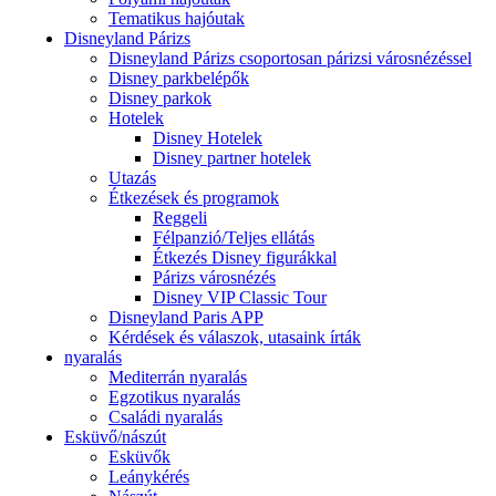
Tematikus hajóutak
Disneyland Párizs
Disneyland Párizs csoportosan párizsi városnézéssel
Disney parkbelépők
Disney parkok
Hotelek
Disney Hotelek
Disney partner hotelek
Utazás
Étkezések és programok
Reggeli
Félpanzió/Teljes ellátás
Étkezés Disney figurákkal
Párizs városnézés
Disney VIP Classic Tour
Disneyland Paris APP
Kérdések és válaszok, utasaink írták
nyaralás
Mediterrán nyaralás
Egzotikus nyaralás
Családi nyaralás
Esküvő/nászút
Esküvők
Leánykérés