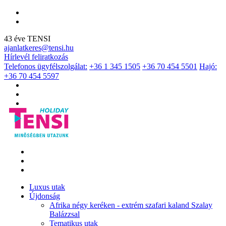
43 éve TENSI
ajanlatkeres@tensi.hu
Hírlevél feliratkozás
Telefonos ügyfélszolgálat:
+36 1 345 1505
+36 70 454 5501
Hajó:
+36 70 454 5597
Luxus utak
Újdonság
Afrika négy keréken - extrém szafari kaland Szalay
Balázzsal
Tematikus utak