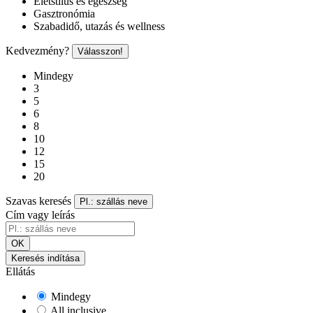
Életstílus és egészség
Gasztronómia
Szabadidő, utazás és wellness
Kedvezmény?
Válasszon!
Mindegy
3
5
6
8
10
12
15
20
Szavas keresés
Pl.: szállás neve
Cím vagy leírás
OK
Keresés indítása
Ellátás
Mindegy
All inclusive