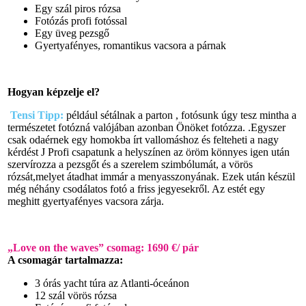
Egy szál piros rózsa
Fotózás profi fotóssal
Egy üveg pezsgő
Gyertyafényes, romantikus vacsora a párnak
Hogyan képzelje el?
Tensi Tipp:
például sétálnak a parton , fotósunk úgy tesz mintha a
természetet fotózná valójában azonban Önöket fotózza. .Egyszer
csak odaérnek egy homokba írt vallomáshoz és felteheti a nagy
kérdést J Profi csapatunk a helyszínen az öröm könnyes igen után
szervírozza a pezsgőt és a szerelem szimbólumát, a vörös
rózsát,melyet átadhat immár a menyasszonyának. Ezek után készül
még néhány csodálatos fotó a friss jegyesekről. Az estét egy
meghitt gyertyafényes vacsora zárja.
„Love on the waves” csomag: 1690 €/ pár
A csomagár tartalmazza:
3 órás yacht túra az Atlanti-óceánon
12 szál vörös rózsa