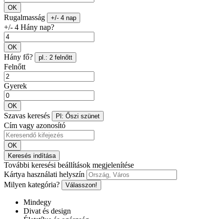
OK
Rugalmasság
+/- 4 nap
+/- 4 Hány nap?
OK
Hány fő?
pl.: 2 felnőtt
Felnőtt
Gyerek
OK
Szavas keresés
Pl: Őszi szünet
Cím vagy azonosító
OK
Keresés indítása
További keresési beállítások megjelenítése
Kártya használati helyszín
Milyen kategória?
Válasszon!
Mindegy
Divat és design