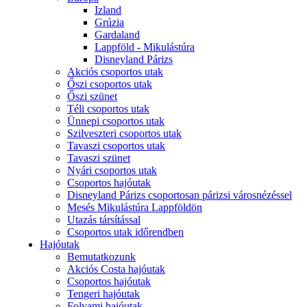
Izland
Grúzia
Gardaland
Lappföld - Mikulástúra
Disneyland Párizs
Akciós csoportos utak
Őszi csoportos utak
Őszi szünet
Téli csoportos utak
Ünnepi csoportos utak
Szilveszteri csoportos utak
Tavaszi csoportos utak
Tavaszi szünet
Nyári csoportos utak
Csoportos hajóutak
Disneyland Párizs csoportosan párizsi városnézéssel
Mesés Mikulástúra Lappföldön
Utazás társítással
Csoportos utak időrendben
Hajóutak
Bemutatkozunk
Akciós Costa hajóutak
Csoportos hajóutak
Tengeri hajóutak
Folyami hajóutak