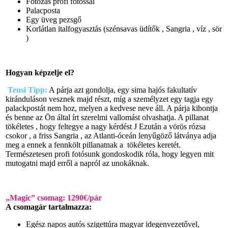
Fotózás profi fotóssal
Palacposta
Egy üveg pezsgő
Korlátlan italfogyasztás (szénsavas üdítők , Sangria , víz , sör
)
Hogyan képzelje el?
Tensi Tipp:
A párja azt gondolja, egy sima hajós fakultatív
kiránduláson vesznek majd részt, míg a személyzet egy tagja egy
palackpostát nem hoz, melyen a kedvese neve áll. A párja kibontja
és benne az Ön által írt szerelmi vallomást olvashatja. A pillanat
tökéletes , hogy feltegye a nagy kérdést J Ezután a vörös rózsa
csokor , a friss Sangria , az Atlanti-óceán lenyűgöző látványa adja
meg a ennek a fennkölt pillanatnak a tökéletes keretét.
Természetesen profi fotósunk gondoskodik róla, hogy legyen mit
mutogatni majd erről a napról az unokáknak.
„Magic” csomag: 1290€/pár
A csomagár tartalmazza:
Egész napos autós szigettúra magyar idegenvezetővel,