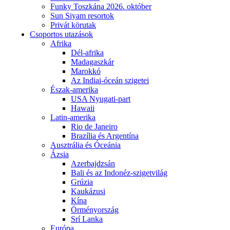
Funky Toszkána 2026. október
Sun Siyam resortok
Privát körutak
Csoportos utazások
Afrika
Dél-afrika
Madagaszkár
Marokkó
Az Indiai-óceán szigetei
Észak-amerika
USA Nyugati-part
Hawaii
Latin-amerika
Rio de Janeiro
Brazília és Argentína
Ausztrália és Óceánia
Ázsia
Azerbajdzsán
Bali és az Indonéz-szigetvilág
Grúzia
Kaukázusi
Kína
Örményország
Srí Lanka
Európa