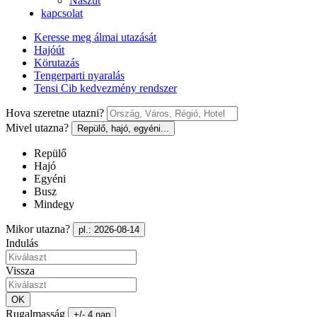
Nászút
kapcsolat
Keresse meg álmai utazását
Hajóút
Körutazás
Tengerparti nyaralás
Tensi Cib kedvezmény rendszer
Hova szeretne utazni?
Mivel utazna?
Repülő, hajó, egyéni...
Repülő
Hajó
Egyéni
Busz
Mindegy
Mikor utazna?
pl.: 2026-08-14
Indulás
Vissza
OK
Rugalmasság
+/- 4 nap