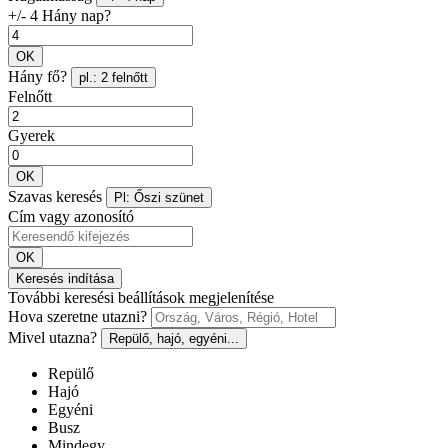
+/- 4 Hány nap?
OK
Hány fő?
pl.: 2 felnőtt
Felnőtt
Gyerek
OK
Szavas keresés
Pl: Őszi szünet
Cím vagy azonosító
OK
Keresés indítása
További keresési beállítások megjelenítése
Hova szeretne utazni?
Mivel utazna?
Repülő, hajó, egyéni...
Repülő
Hajó
Egyéni
Busz
Mindegy