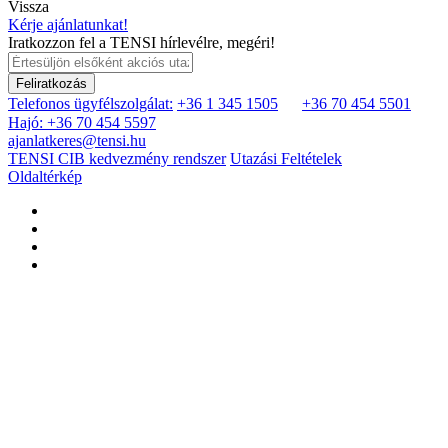
Vissza
Kérje ajánlatunkat!
Iratkozzon fel a TENSI hírlevélre, megéri!
Feliratkozás
Telefonos ügyfélszolgálat:
+36 1 345 1505
+36 70 454 5501
Hajó: +36 70 454 5597
ajanlatkeres@tensi.hu
TENSI CIB kedvezmény rendszer
Utazási Feltételek
Oldaltérkép