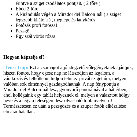
érintve a sziget csodálatos pontjait. ( 2 főre )
Ebéd 2 főre
A kirándulás végén a Mirador del Balcon-nál ( a sziget
legszebb kilátója ) , meglepetés lánykérés
Fotózás profi fotóssal
Pezsgő
Egy szál vörös rózsa
Hogyan képzelje el?
Tensi Tipp:
Ezt a csomagot a jó idegzetű vőlegényeknek ajánljuk,
hiszen fontos, hogy egész nap ne látszódjon az izgalom, a
várakozás és felhőtlenül tudjon telni ez privát szigettúra, melyen
valóban sok élménnyel gazdagodhatnak. A nap fénypontja a
Mirador del Balcon-nál lesz, gyönyörű panorámával a háttérben,
ahol kollégáink egy táblát helyeznek el, melyen a választott hölgy
neve és a légy a feleségem lesz olvasható több nyelven J
Természetesen ez után a pezsgőzés és a szuper fotók elkészítése
elmaradhatatlan.