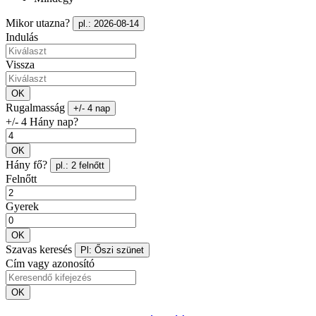
Mikor utazna?
pl.: 2026-08-14
Indulás
Vissza
OK
Rugalmasság
+/- 4 nap
+/- 4 Hány nap?
OK
Hány fő?
pl.: 2 felnőtt
Felnőtt
Gyerek
OK
Szavas keresés
Pl: Őszi szünet
Cím vagy azonosító
OK