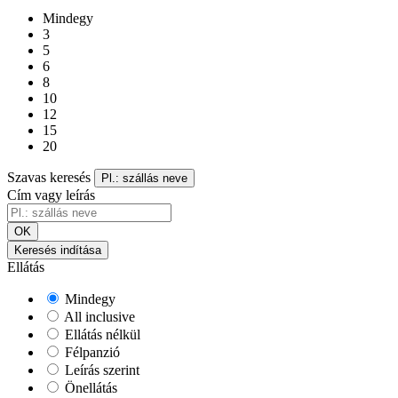
Mindegy
3
5
6
8
10
12
15
20
Szavas keresés
Pl.: szállás neve
Cím vagy leírás
OK
Keresés indítása
Ellátás
Mindegy
All inclusive
Ellátás nélkül
Félpanzió
Leírás szerint
Önellátás