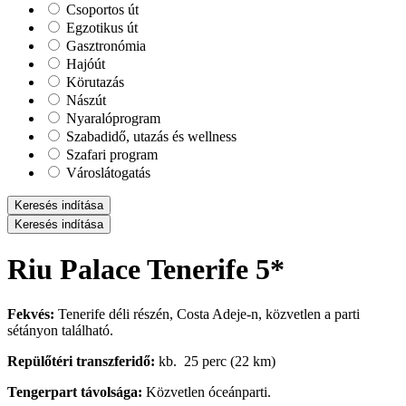
Csoportos út
Egzotikus út
Gasztronómia
Hajóút
Körutazás
Nászút
Nyaralóprogram
Szabadidő, utazás és wellness
Szafari program
Városlátogatás
Keresés indítása
Keresés indítása
Riu Palace Tenerife 5*
Fekvés:
Tenerife déli részén, Costa Adeje-n, közvetlen a parti
sétányon található.
Repülőtéri transzferidő:
kb. 25 perc (22 km)
Tengerpart távolsága:
Közvetlen óceánparti.