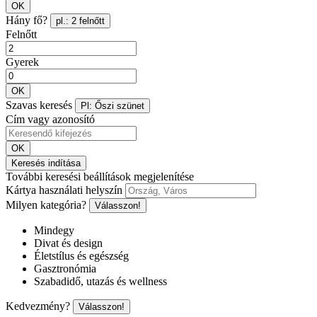
OK
Hány fő?
pl.: 2 felnőtt
Felnőtt
Gyerek
OK
Szavas keresés
Pl: Őszi szünet
Cím vagy azonosító
OK
Keresés indítása
További keresési beállítások megjelenítése
Kártya használati helyszín
Milyen kategória?
Válasszon!
Mindegy
Divat és design
Életstílus és egészség
Gasztronómia
Szabadidő, utazás és wellness
Kedvezmény?
Válasszon!