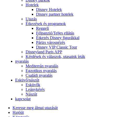
Disney parkok
Hotelek
Disney Hotelek
Disney partner hotelek
Utazás
Étkezések és programok
Reggeli
Félpanzió/Teljes ellátás
Étkezés Disney figurákkal
Párizs városnézés
Disney VIP Classic Tour
Disneyland Paris APP
Kérdések és válaszok, utasaink írták
nyaralás
Mediterrán nyaralás
Egzotikus nyaralás
Családi nyaralás
Esküvő/nászút
Esküvők
Leánykérés
Nászút
kapcsolat
Keresse meg álmai utazását
Hajóút