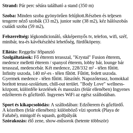
Strand:
Pár perc sétára található a stand (350 m)
Szoba:
Minden szoba gyönyörűen felújított.Részben és teljesen
tengerre néző szobák (33 m2), junior suite (38 m2), kéz hálószobás
családi szoba (59 m2),
Felszereltség:
légkondicionáló, síkképernyős tv, telefon, wifi, széf,
minibár, tea-és kávékészítési lehetőség, fürdőköpeny.
Ellátás:
Reggelis/ félpanzió
Szolgáltatások:
Fő étterem terasszal, "Krystal" Fusion étterem,
medence melletti étterem / spanyol étterem, lobby bár, lounge bár
terasszal, medencebár. Két medence, 228/332 m² - télen fűtött.
Infinity uszoda, 140 m²-es - télen fűtött. Fűtött, fedett uszoda.
Gyermek medence - télen fűtött. Játszótér. Napozóterasz, homokkal
borított terasz-szolárium, chill-out terület. "Body Love" wellness-
központ, különféle kezelések és masszázs (felár ellenében) Ingyenes
edzőterem és gőzfürdő. Ingyenes WiFi az egész szállodában.
Sport és kikapcsolódás:
A szállodában: Edzőterem és gőzfürdő.
A közelben (felár ellenében): különböző vízi sportok (Playa de
Fañabé), minigolf és squash, golfpályák
Szórakozás:
élő zene, show-műsorok (hetente többször)