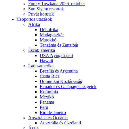
Funky Toszkána 2026. október
Sun Siyam resortok
Privát körutak
Csoportos utazások
Afrika
Dél-afrika
Madagaszkár
Marokkó
Tanzánia és Zanzibár
Észak-amerika
USA Nyugati-part
Hawaii
Latin-amerika
Brazília és Argentína
Costa Rica
Dominikai Köztársaság
Ecuador és Galápagos-szigetek
Kolumbia
Mexikó
Panama
Peru
Rio de Janeiro
Ausztrália és Óceánia
Ausztrália és új-zéland
Ázsia