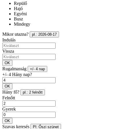
Repülő
Hajó
Egyéni
Busz
Mindegy
Mikor utazna?
pl.: 2026-08-17
Indulás
Vissza
OK
Rugalmasság
+/- 4 nap
+/- 4 Hány nap?
OK
Hány fő?
pl.: 2 felnőtt
Felnőtt
Gyerek
OK
Szavas keresés
Pl: Őszi szünet