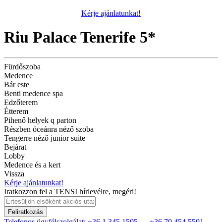
Kérje ajánlatunkat!
Riu Palace Tenerife 5*
Fürdőszoba
Medence
Bár este
Benti medence spa
Edzőterem
Étterem
Pihenő helyek q parton
Részben óceánra néző szoba
Tengerre néző junior suite
Bejárat
Lobby
Medence és a kert
Vissza
Kérje ajánlatunkat!
Iratkozzon fel a TENSI hírlevélre, megéri!
Feliratkozás
Telefonos ügyfélszolgálat:
+36 1 345 1505
+36 70 454 5501