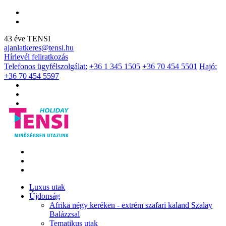
43 éve TENSI
ajanlatkeres@tensi.hu
Hírlevél feliratkozás
Telefonos ügyfélszolgálat:
+36 1 345 1505
+36 70 454 5501
Hajó:
+36 70 454 5597
Luxus utak
Újdonság
Afrika négy keréken - extrém szafari kaland Szalay
Balázzsal
Tematikus utak