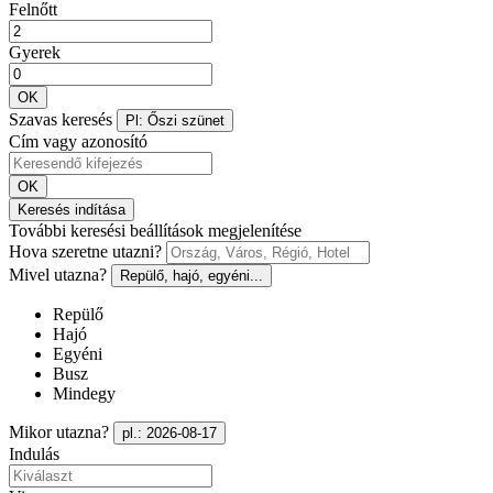
Felnőtt
Gyerek
OK
Szavas keresés
Pl: Őszi szünet
Cím vagy azonosító
OK
Keresés indítása
További keresési beállítások megjelenítése
Hova szeretne utazni?
Mivel utazna?
Repülő, hajó, egyéni...
Repülő
Hajó
Egyéni
Busz
Mindegy
Mikor utazna?
pl.: 2026-08-17
Indulás