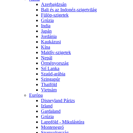
Azerbajdzsán
Bali és az Indonéz-szigetvilág
Fülöp-szigetek
Grúzia
India
Japán
Jordánia
Kaukázusi
Kína
Maldív-szigetek
Nepál
Örményország
Srí Lanka
Szaúd-arábia
Szingapúr
Thaiföld
Vietnám
Európa
Disneyland Párizs
Izland
Gardaland
Grúzia
Lappföld - Mikulástúra
Montenegró
Spanyolország