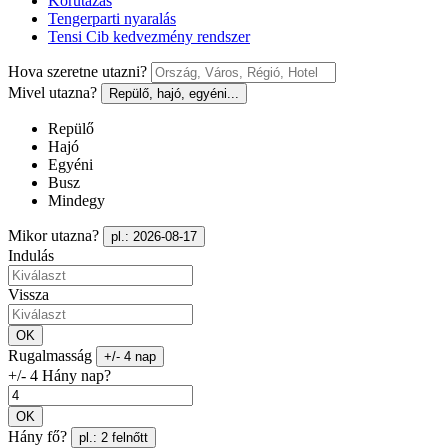
Körutazás
Tengerparti nyaralás
Tensi Cib kedvezmény rendszer
Hova szeretne utazni?
Mivel utazna?
Repülő, hajó, egyéni...
Repülő
Hajó
Egyéni
Busz
Mindegy
Mikor utazna?
pl.: 2026-08-17
Indulás
Vissza
OK
Rugalmasság
+/- 4 nap
+/- 4 Hány nap?
OK
Hány fő?
pl.: 2 felnőtt