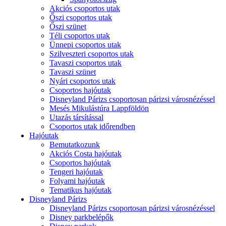
Akciós csoportos utak
Őszi csoportos utak
Őszi szünet
Téli csoportos utak
Ünnepi csoportos utak
Szilveszteri csoportos utak
Tavaszi csoportos utak
Tavaszi szünet
Nyári csoportos utak
Csoportos hajóutak
Disneyland Párizs csoportosan párizsi városnézéssel
Mesés Mikulástúra Lappföldön
Utazás társítással
Csoportos utak időrendben
Hajóutak
Bemutatkozunk
Akciós Costa hajóutak
Csoportos hajóutak
Tengeri hajóutak
Folyami hajóutak
Tematikus hajóutak
Disneyland Párizs
Disneyland Párizs csoportosan párizsi városnézéssel
Disney parkbelépők