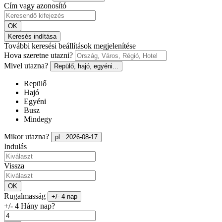
Cím vagy azonosító
OK
Keresés indítása
További keresési beállítások megjelenítése
Hova szeretne utazni?
Mivel utazna?
Repülő, hajó, egyéni...
Repülő
Hajó
Egyéni
Busz
Mindegy
Mikor utazna?
pl.: 2026-08-17
Indulás
Vissza
OK
Rugalmasság
+/- 4 nap
+/- 4 Hány nap?