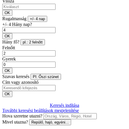
Vissza
OK
Rugalmasság
+/- 4 nap
+/- 4 Hány nap?
OK
Hány fő?
pl.: 2 felnőtt
Felnőtt
Gyerek
OK
Szavas keresés
Pl: Őszi szünet
Cím vagy azonosító
OK
Keresés indítása
További keresési beállítások megjelenítése
Hova szeretne utazni?
Mivel utazna?
Repülő, hajó, egyéni...