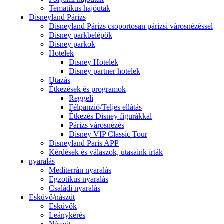
Tematikus hajóutak
Disneyland Párizs
Disneyland Párizs csoportosan párizsi városnézéssel
Disney parkbelépők
Disney parkok
Hotelek
Disney Hotelek
Disney partner hotelek
Utazás
Étkezések és programok
Reggeli
Félpanzió/Teljes ellátás
Étkezés Disney figurákkal
Párizs városnézés
Disney VIP Classic Tour
Disneyland Paris APP
Kérdések és válaszok, utasaink írták
nyaralás
Mediterrán nyaralás
Egzotikus nyaralás
Családi nyaralás
Esküvő/nászút
Esküvők
Leánykérés