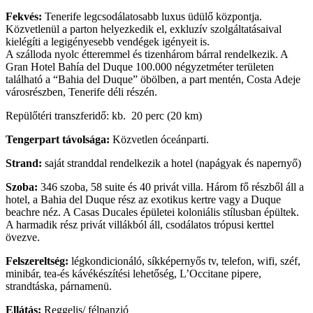
Fekvés:
Tenerife legcsodálatosabb luxus üdülő központja.
Közvetlenül a parton helyezkedik el, exkluzív szolgáltatásaival
kielégíti a legigényesebb vendégek igényeit is.
A szálloda nyolc étteremmel és tizenhárom bárral rendelkezik. A
Gran Hotel Bahía del Duque 100.000 négyzetméter területen
található a “Bahia del Duque” öbölben, a part mentén, Costa Adeje
városrészben, Tenerife déli részén.
Repülőtéri transzferidő: kb. 20 perc (20 km)
Tengerpart távolsága:
Közvetlen óceánparti.
Strand:
saját stranddal rendelkezik a hotel (napágyak és napernyő)
Szoba:
346 szoba, 58 suite és 40 privát villa. Három fő részből áll a
hotel, a Bahia del Duque rész az exotikus kertre vagy a Duque
beachre néz. A Casas Ducales épületei koloniális stílusban épültek.
A harmadik rész privát villákból áll, csodálatos trópusi kerttel
övezve.
Felszereltség:
légkondicionáló, síkképernyős tv, telefon, wifi, széf,
minibár, tea-és kávékészítési lehetőség, L’Occitane pipere,
strandtáska, párnamenü.
Ellátás:
Reggelis/ félpanzió