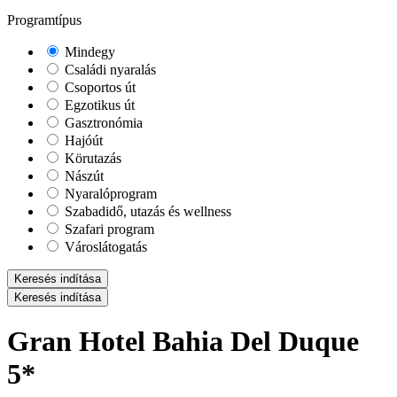
Programtípus
Mindegy
Családi nyaralás
Csoportos út
Egzotikus út
Gasztronómia
Hajóút
Körutazás
Nászút
Nyaralóprogram
Szabadidő, utazás és wellness
Szafari program
Városlátogatás
Keresés indítása
Keresés indítása
Gran Hotel Bahia Del Duque
5*