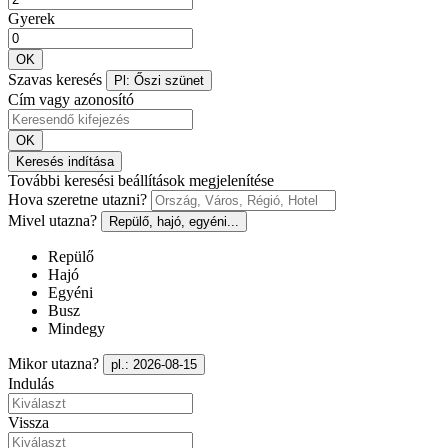
Gyerek
OK
Szavas keresés
Pl: Őszi szünet
Cím vagy azonosító
OK
Keresés indítása
További keresési beállítások megjelenítése
Hova szeretne utazni?
Mivel utazna?
Repülő, hajó, egyéni...
Repülő
Hajó
Egyéni
Busz
Mindegy
Mikor utazna?
pl.: 2026-08-15
Indulás
Vissza