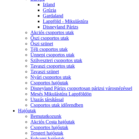
Izland
Grúzia
Gardaland
Lappföld - Mikulástúra
Disneyland Párizs
Akciós csoportos utak
Őszi csoportos utak
Őszi szünet
Téli csoportos utak
Ünnepi csoportos utak
Szilveszteri csoportos utak
Tavaszi csoportos utak
Tavaszi szünet
Nyári csoportos utak
Csoportos hajóutak
Disneyland Párizs csoportosan párizsi városnézéssel
Mesés Mikulástúra Lappföldön
Utazás társítással
Csoportos utak időrendben
Hajóutak
Bemutatkozunk
Akciós Costa hajóutak
Csoportos hajóutak
Tengeri hajóutak
Folyami hajóutak