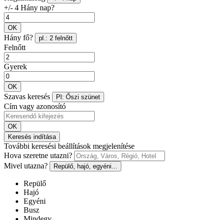
+/- 4 Hány nap?
OK
Hány fő?
pl.: 2 felnőtt
Felnőtt
Gyerek
OK
Szavas keresés
Pl: Őszi szünet
Cím vagy azonosító
OK
Keresés indítása
További keresési beállítások megjelenítése
Hova szeretne utazni?
Mivel utazna?
Repülő, hajó, egyéni...
Repülő
Hajó
Egyéni
Busz
Mindegy