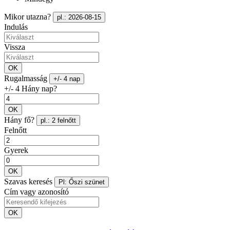
Mikor utazna?
pl.: 2026-08-15
Indulás
Vissza
OK
Rugalmasság
+/- 4 nap
+/- 4 Hány nap?
OK
Hány fő?
pl.: 2 felnőtt
Felnőtt
Gyerek
OK
Szavas keresés
Pl: Őszi szünet
Cím vagy azonosító
OK