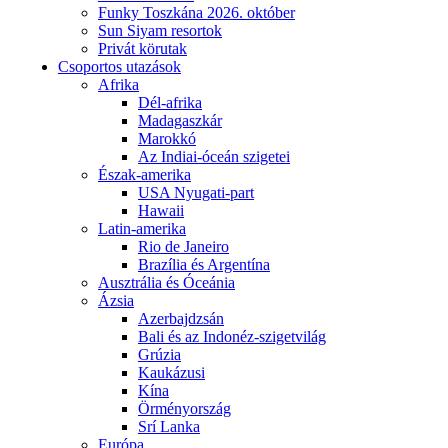
Funky Toszkána 2026. október
Sun Siyam resortok
Privát körutak
Csoportos utazások
Afrika
Dél-afrika
Madagaszkár
Marokkó
Az Indiai-óceán szigetei
Észak-amerika
USA Nyugati-part
Hawaii
Latin-amerika
Rio de Janeiro
Brazília és Argentína
Ausztrália és Óceánia
Ázsia
Azerbajdzsán
Bali és az Indonéz-szigetvilág
Grúzia
Kaukázusi
Kína
Örményország
Srí Lanka
Európa