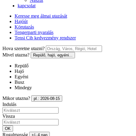
Nászút
kapcsolat
Keresse meg álmai utazását
Hajóút
Körutazás
Tengerparti nyaralás
Tensi Cib kedvezmény rendszer
Hova szeretne utazni?
Mivel utazna?
Repülő, hajó, egyéni...
Repülő
Hajó
Egyéni
Busz
Mindegy
Mikor utazna?
pl.: 2026-08-15
Indulás
Vissza
OK
Rugalmasság
+/- 4 nap