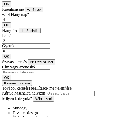
OK
Rugalmasság
+/- 4 nap
+/- 4 Hány nap?
OK
Hány fő?
pl.: 2 felnőtt
Felnőtt
Gyerek
OK
Szavas keresés
Pl: Őszi szünet
Cím vagy azonosító
OK
Keresés indítása
További keresési beállítások megjelenítése
Kártya használati helyszín
Milyen kategória?
Válasszon!
Mindegy
Divat és design