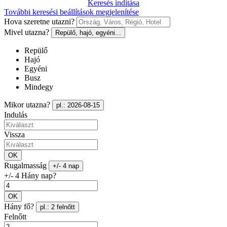
Keresés indítása
További keresési beállítások megjelenítése
Hova szeretne utazni?
Mivel utazna?
Repülő, hajó, egyéni...
Repülő
Hajó
Egyéni
Busz
Mindegy
Mikor utazna?
pl.: 2026-08-15
Indulás
Vissza
OK
Rugalmasság
+/- 4 nap
+/- 4 Hány nap?
OK
Hány fő?
pl.: 2 felnőtt
Felnőtt