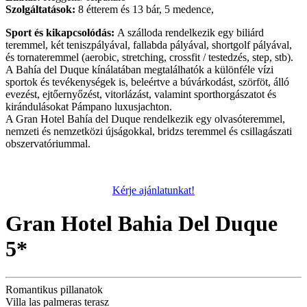
Szolgáltatások:
8 étterem és 13 bár, 5 medence,
Sport és kikapcsolódás:
A szálloda rendelkezik egy biliárd
teremmel, két teniszpályával, fallabda pályával, shortgolf pályával,
és tornateremmel (aerobic, stretching, crossfit / testedzés, step, stb).
A Bahía del Duque kínálatában megtalálhatók a különféle vízi
sportok és tevékenységek is, beleértve a búvárkodást, szörföt, álló
evezést, ejtőernyőzést, vitorlázást, valamint sporthorgászatot és
kirándulásokat Pámpano luxusjachton.
A Gran Hotel Bahía del Duque rendelkezik egy olvasóteremmel,
nemzeti és nemzetközi újságokkal, bridzs teremmel és csillagászati
obszervatóriummal.
Kérje ajánlatunkat!
Gran Hotel Bahia Del Duque
5*
Romantikus pillanatok
Villa las palmeras terasz