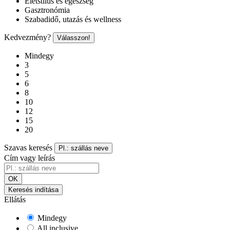
Életstílus és egészség
Gasztronómia
Szabadidő, utazás és wellness
Kedvezmény?
Válasszon!
Mindegy
3
5
6
8
10
12
15
20
Szavas keresés
Pl.: szállás neve
Cím vagy leírás
OK
Keresés indítása
Ellátás
Mindegy
All inclusive