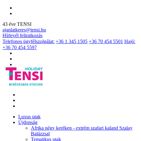
43 éve TENSI
ajanlatkeres@tensi.hu
Hírlevél feliratkozás
Telefonos ügyfélszolgálat:
+36 1 345 1505
+36 70 454 5501
Hajó:
+36 70 454 5597
Luxus utak
Újdonság
Afrika négy keréken - extrém szafari kaland Szalay
Balázzsal
Tematikus utak