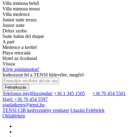
Villa mimosa belső
Villa mimosa terasz
Villa medence
Junior suite terasz
Junior suite
Delux szoba
Suite bahia del duque
A part
Medence a kerttel
Playa retocada
Hotel az óceánnal
Vissza
Kérje ajánlatunkat!
Iratkozzon fel a TENSI hírlevélre, megéri!
Feliratkozás
Telefonos ügyfélszolgálat:
+36 1 345 1505
+36 70 454 5501
Hajó: +36 70 454 5597
ajanlatkeres@tensi.hu
TENSI CIB kedvezmény rendszer
Utazási Feltételek
Oldaltérkép