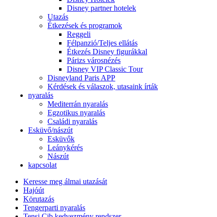
Disney partner hotelek
Utazás
Étkezések és programok
Reggeli
Félpanzió/Teljes ellátás
Étkezés Disney figurákkal
Párizs városnézés
Disney VIP Classic Tour
Disneyland Paris APP
Kérdések és válaszok, utasaink írták
nyaralás
Mediterrán nyaralás
Egzotikus nyaralás
Családi nyaralás
Esküvő/nászút
Esküvők
Leánykérés
Nászút
kapcsolat
Keresse meg álmai utazását
Hajóút
Körutazás
Tengerparti nyaralás
Tensi Cib kedvezmény rendszer