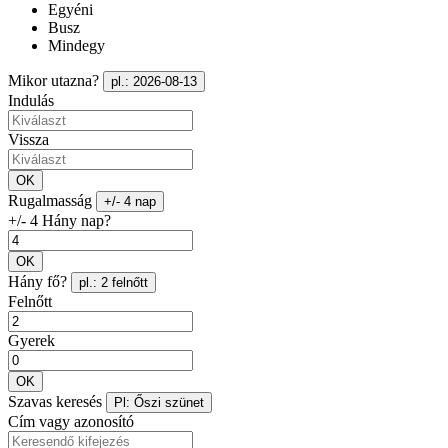
Egyéni
Busz
Mindegy
Mikor utazna?
pl.: 2026-08-13
Indulás
Vissza
OK
Rugalmasság
+/- 4 nap
+/- 4 Hány nap?
OK
Hány fő?
pl.: 2 felnőtt
Felnőtt
Gyerek
OK
Szavas keresés
Pl: Őszi szünet
Cím vagy azonosító