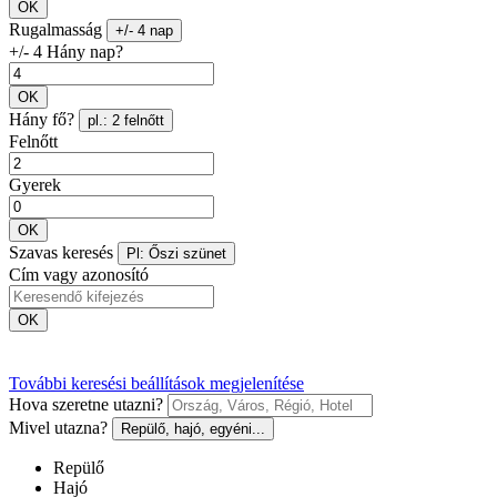
OK
Rugalmasság
+/- 4 nap
+/- 4 Hány nap?
OK
Hány fő?
pl.: 2 felnőtt
Felnőtt
Gyerek
OK
Szavas keresés
Pl: Őszi szünet
Cím vagy azonosító
OK
További keresési beállítások megjelenítése
Hova szeretne utazni?
Mivel utazna?
Repülő, hajó, egyéni...
Repülő
Hajó