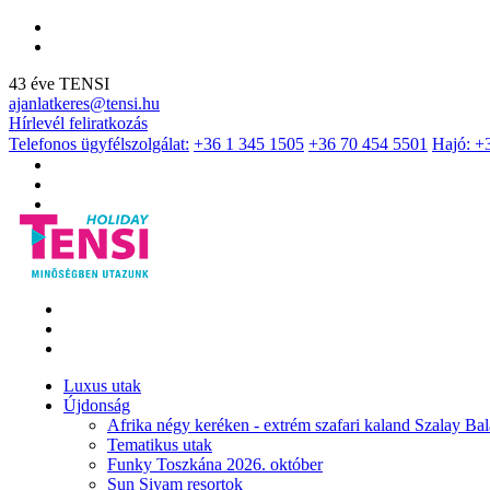
43 éve TENSI
ajanlatkeres@tensi.hu
Hírlevél feliratkozás
Telefonos ügyfélszolgálat:
+36 1 345 1505
+36 70 454 5501
Hajó: +
Luxus utak
Újdonság
Afrika négy keréken - extrém szafari kaland Szalay Bal
Tematikus utak
Funky Toszkána 2026. október
Sun Siyam resortok