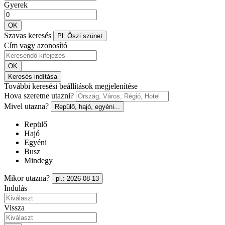
Gyerek
OK
Szavas keresés
Pl: Őszi szünet
Cím vagy azonosító
OK
Keresés indítása
További keresési beállítások megjelenítése
Hova szeretne utazni?
Mivel utazna?
Repülő, hajó, egyéni...
Repülő
Hajó
Egyéni
Busz
Mindegy
Mikor utazna?
pl.: 2026-08-13
Indulás
Vissza