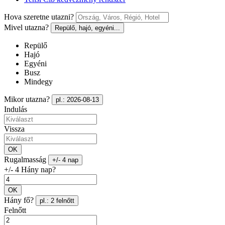
Hova szeretne utazni?
Mivel utazna?
Repülő, hajó, egyéni...
Repülő
Hajó
Egyéni
Busz
Mindegy
Mikor utazna?
pl.: 2026-08-13
Indulás
Vissza
OK
Rugalmasság
+/- 4 nap
+/- 4 Hány nap?
OK
Hány fő?
pl.: 2 felnőtt
Felnőtt