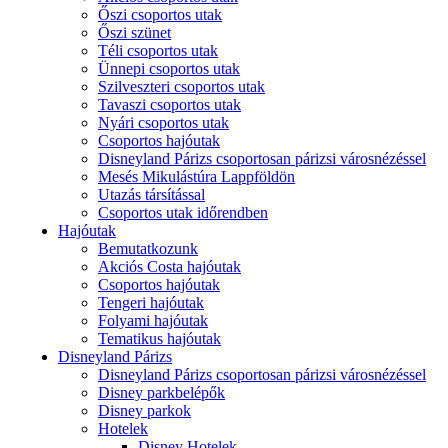
Őszi csoportos utak
Őszi szünet
Téli csoportos utak
Ünnepi csoportos utak
Szilveszteri csoportos utak
Tavaszi csoportos utak
Nyári csoportos utak
Csoportos hajóutak
Disneyland Párizs csoportosan párizsi városnézéssel
Mesés Mikulástúra Lappföldön
Utazás társítással
Csoportos utak időrendben
Hajóutak
Bemutatkozunk
Akciós Costa hajóutak
Csoportos hajóutak
Tengeri hajóutak
Folyami hajóutak
Tematikus hajóutak
Disneyland Párizs
Disneyland Párizs csoportosan párizsi városnézéssel
Disney parkbelépők
Disney parkok
Hotelek
Disney Hotelek