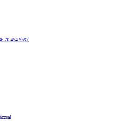
36 70 454 5597
ázzsal