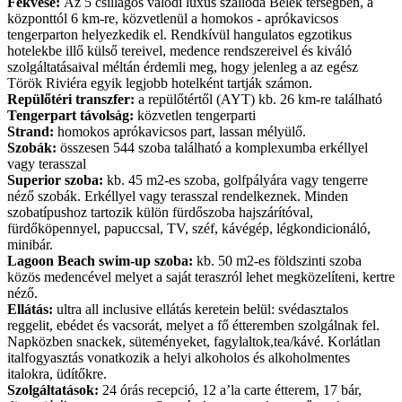
Fekvése:
Az 5 csillagos valódi luxus szálloda Belek térségben, a
központtól 6 km-re, közvetlenül a homokos - aprókavicsos
tengerparton helyezkedik el. Rendkívül hangulatos egzotikus
hotelekbe illő külső tereivel, medence rendszereivel és kiváló
szolgáltatásaival méltán érdemli meg, hogy jelenleg a az egész
Török Riviéra egyik legjobb hotelként tartják számon.
Repülőtéri transzfer:
a repülőtértől (AYT) kb. 26 km-re található
Tengerpart távolság:
közvetlen tengerparti
Strand:
homokos aprókavicsos part, lassan mélyülő.
Szobák:
összesen 544 szoba található a komplexumba erkéllyel
vagy terasszal
Superior szoba:
kb. 45 m2-es szoba, golfpályára vagy tengerre
néző szobák. Erkéllyel vagy terasszal rendelkeznek. Minden
szobatípushoz tartozik külön fürdőszoba hajszárítóval,
fürdőköpennyel, papuccsal, TV, széf, kávégép, légkondicionáló,
minibár.
Lagoon Beach swim-up szoba:
kb. 50 m2-es földszinti szoba
közös medencével melyet a saját teraszról lehet megközelíteni, kertre
néző.
Ellátás:
ultra all inclusive ellátás keretein belül: svédasztalos
reggelit, ebédet és vacsorát, melyet a fő étteremben szolgálnak fel.
Napközben snackek, süteményeket, fagylaltok,tea/kávé. Korlátlan
italfogyasztás vonatkozik a helyi alkoholos és alkoholmentes
italokra, üdítőkre.
Szolgáltatások:
24 órás recepció, 12 a’la carte étterem, 17 bár,