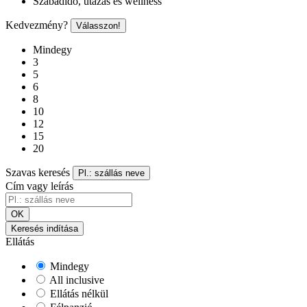
Szabadidő, utazás és wellness
Kedvezmény?
Válasszon!
Mindegy
3
5
6
8
10
12
15
20
Szavas keresés
Pl.: szállás neve
Cím vagy leírás
OK
Keresés indítása
Ellátás
Mindegy
All inclusive
Ellátás nélkül