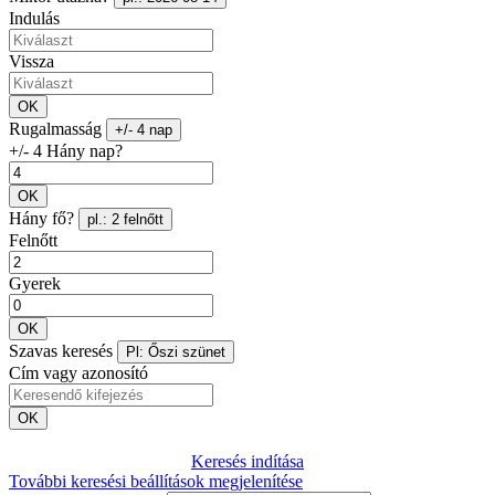
Indulás
Vissza
OK
Rugalmasság
+/- 4 nap
+/- 4 Hány nap?
OK
Hány fő?
pl.: 2 felnőtt
Felnőtt
Gyerek
OK
Szavas keresés
Pl: Őszi szünet
Cím vagy azonosító
OK
Keresés indítása
További keresési beállítások megjelenítése