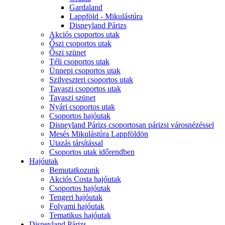
Gardaland
Lappföld - Mikulástúra
Disneyland Párizs
Akciós csoportos utak
Őszi csoportos utak
Őszi szünet
Téli csoportos utak
Ünnepi csoportos utak
Szilveszteri csoportos utak
Tavaszi csoportos utak
Tavaszi szünet
Nyári csoportos utak
Csoportos hajóutak
Disneyland Párizs csoportosan párizsi városnézéssel
Mesés Mikulástúra Lappföldön
Utazás társítással
Csoportos utak időrendben
Hajóutak
Bemutatkozunk
Akciós Costa hajóutak
Csoportos hajóutak
Tengeri hajóutak
Folyami hajóutak
Tematikus hajóutak
Disneyland Párizs