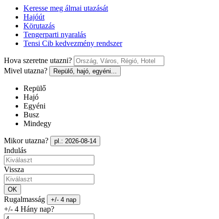
Keresse meg álmai utazását
Hajóút
Körutazás
Tengerparti nyaralás
Tensi Cib kedvezmény rendszer
Hova szeretne utazni?
Mivel utazna?
Repülő, hajó, egyéni...
Repülő
Hajó
Egyéni
Busz
Mindegy
Mikor utazna?
pl.: 2026-08-14
Indulás
Vissza
OK
Rugalmasság
+/- 4 nap
+/- 4 Hány nap?