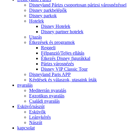
Disneyland Párizs csoportosan párizsi városnézéssel
Disney parkbelépők
Disney parkok
Hotelek
Disney Hotelek
Disney partner hotelek
Utazás
Étkezések és programok
Reggeli
Félpanzió/Teljes ellátás
Étkezés Disney figurákkal
Párizs városnézés
Disney VIP Classic Tour
Disneyland Paris APP
Kérdések és válaszok, utasaink írták
nyaralás
Mediterrán nyaralás
Egzotikus nyaralás
Családi nyaralás
Esküvő/nászút
Esküvők
Leánykérés
Nászút
kapcsolat