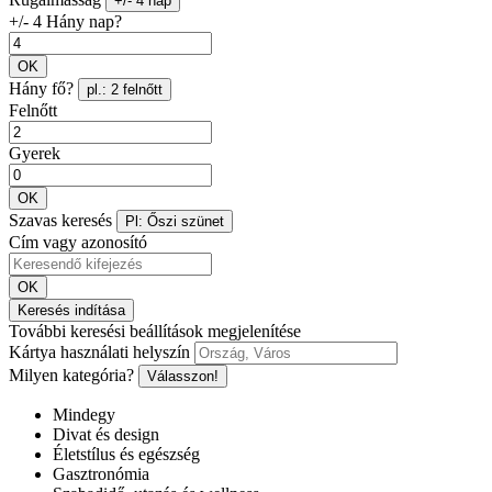
+/- 4 nap
+/- 4 Hány nap?
OK
Hány fő?
pl.: 2 felnőtt
Felnőtt
Gyerek
OK
Szavas keresés
Pl: Őszi szünet
Cím vagy azonosító
OK
Keresés indítása
További keresési beállítások megjelenítése
Kártya használati helyszín
Milyen kategória?
Válasszon!
Mindegy
Divat és design
Életstílus és egészség
Gasztronómia