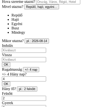
Hova szeretne utazni?
Mivel utazna?
Repülő, hajó, egyéni...
Repülő
Hajó
Egyéni
Busz
Mindegy
Mikor utazna?
pl.: 2026-08-14
Indulás
Vissza
OK
Rugalmasság
+/- 4 nap
+/- 4 Hány nap?
OK
Hány fő?
pl.: 2 felnőtt
Felnőtt
Gyerek