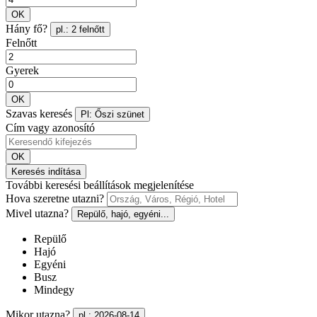
OK
Hány fő?
pl.: 2 felnőtt
Felnőtt
Gyerek
OK
Szavas keresés
Pl: Őszi szünet
Cím vagy azonosító
OK
Keresés indítása
További keresési beállítások megjelenítése
Hova szeretne utazni?
Mivel utazna?
Repülő, hajó, egyéni...
Repülő
Hajó
Egyéni
Busz
Mindegy
Mikor utazna?
pl.: 2026-08-14