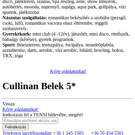
disco, játékterem, szauna, Spa részleg, zene, show műsorok,
autóbérlés, mosoda, napernyő, napágy, aqua park, golfpálya, vízi
sportok, játékszoba
Nászutas szolgáltatás:
romantikus bekészítés a szobába (pezsgő,
csoki, lufi), romantikus vacsora olasz étterembe, reggeli
szobaszervíz.
Gyerekeknek:
mini club (4 -12év), játszótér, mini disco, etetőszék,
babaágy (kérésre), gyerek programok.
Sport:
fitneszterem, teniszpálya, focipálya, strandröplabda,
asztalitenisz, darts, aerobic, vízi aerobic, biliárd, bowling, boksz,
TRX, jóga
Kérje ajánlatunkat!
Cullinan Belek 5*
Vissza
Kérje ajánlatunkat!
Iratkozzon fel a TENSI hírlevélre, megéri!
Feliratkozás
Telefonos ügyfélszolgálat:
+36 1 345 1505
+36 70 454 5501