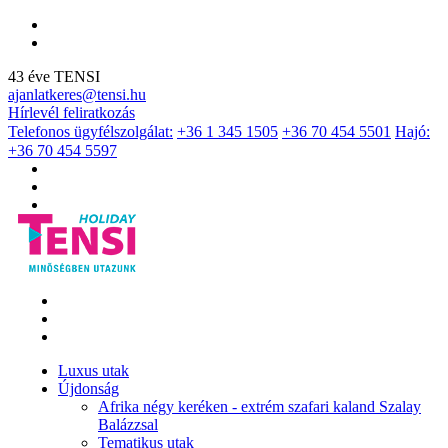
43 éve TENSI
ajanlatkeres@tensi.hu
Hírlevél feliratkozás
Telefonos ügyfélszolgálat:
+36 1 345 1505
+36 70 454 5501
Hajó:
+36 70 454 5597
Luxus utak
Újdonság
Afrika négy keréken - extrém szafari kaland Szalay
Balázzsal
Tematikus utak