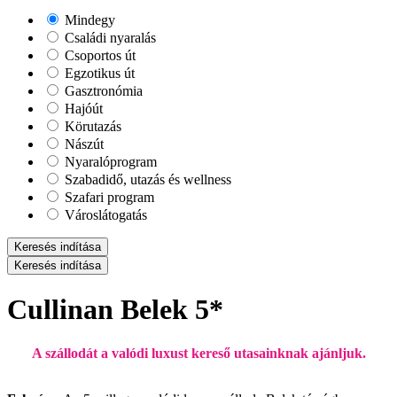
Mindegy
Családi nyaralás
Csoportos út
Egzotikus út
Gasztronómia
Hajóút
Körutazás
Nászút
Nyaralóprogram
Szabadidő, utazás és wellness
Szafari program
Városlátogatás
Keresés indítása
Keresés indítása
Cullinan Belek 5*
A szállodát a valódi luxust kereső utasainknak ajánljuk.