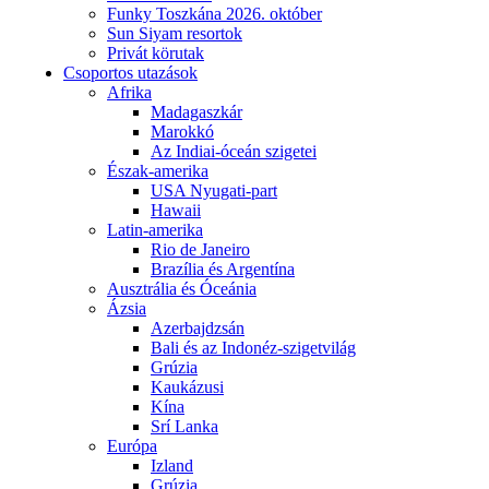
Funky Toszkána 2026. október
Sun Siyam resortok
Privát körutak
Csoportos utazások
Afrika
Madagaszkár
Marokkó
Az Indiai-óceán szigetei
Észak-amerika
USA Nyugati-part
Hawaii
Latin-amerika
Rio de Janeiro
Brazília és Argentína
Ausztrália és Óceánia
Ázsia
Azerbajdzsán
Bali és az Indonéz-szigetvilág
Grúzia
Kaukázusi
Kína
Srí Lanka
Európa
Izland
Grúzia