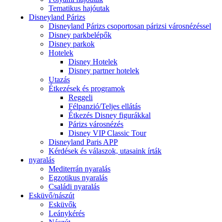
Tematikus hajóutak
Disneyland Párizs
Disneyland Párizs csoportosan párizsi városnézéssel
Disney parkbelépők
Disney parkok
Hotelek
Disney Hotelek
Disney partner hotelek
Utazás
Étkezések és programok
Reggeli
Félpanzió/Teljes ellátás
Étkezés Disney figurákkal
Párizs városnézés
Disney VIP Classic Tour
Disneyland Paris APP
Kérdések és válaszok, utasaink írták
nyaralás
Mediterrán nyaralás
Egzotikus nyaralás
Családi nyaralás
Esküvő/nászút
Esküvők
Leánykérés