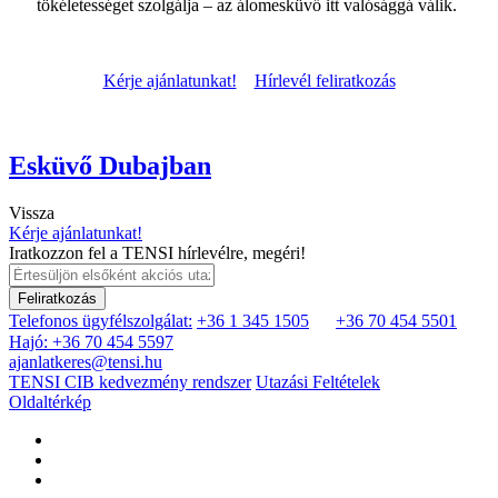
tökéletességet szolgálja – az álomesküvő itt valósággá válik.
Kérje ajánlatunkat!
Hírlevél feliratkozás
Esküvő Dubajban
Vissza
Kérje ajánlatunkat!
Iratkozzon fel a TENSI hírlevélre, megéri!
Feliratkozás
Telefonos ügyfélszolgálat:
+36 1 345 1505
+36 70 454 5501
Hajó: +36 70 454 5597
ajanlatkeres@tensi.hu
TENSI CIB kedvezmény rendszer
Utazási Feltételek
Oldaltérkép