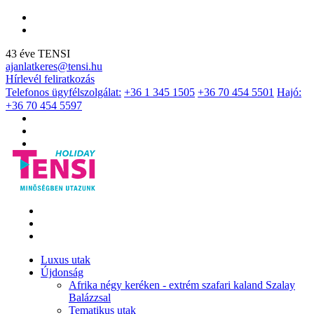
43 éve TENSI
ajanlatkeres@tensi.hu
Hírlevél feliratkozás
Telefonos ügyfélszolgálat:
+36 1 345 1505
+36 70 454 5501
Hajó:
+36 70 454 5597
Luxus utak
Újdonság
Afrika négy keréken - extrém szafari kaland Szalay
Balázzsal
Tematikus utak