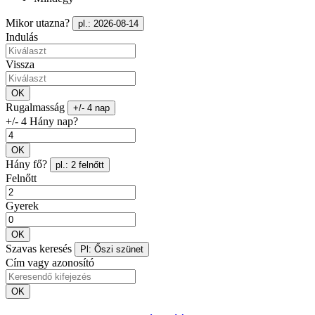
Mikor utazna?
pl.: 2026-08-14
Indulás
Vissza
OK
Rugalmasság
+/- 4 nap
+/- 4 Hány nap?
OK
Hány fő?
pl.: 2 felnőtt
Felnőtt
Gyerek
OK
Szavas keresés
Pl: Őszi szünet
Cím vagy azonosító
OK