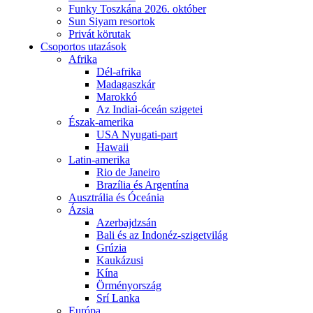
Funky Toszkána 2026. október
Sun Siyam resortok
Privát körutak
Csoportos utazások
Afrika
Dél-afrika
Madagaszkár
Marokkó
Az Indiai-óceán szigetei
Észak-amerika
USA Nyugati-part
Hawaii
Latin-amerika
Rio de Janeiro
Brazília és Argentína
Ausztrália és Óceánia
Ázsia
Azerbajdzsán
Bali és az Indonéz-szigetvilág
Grúzia
Kaukázusi
Kína
Örményország
Srí Lanka
Európa