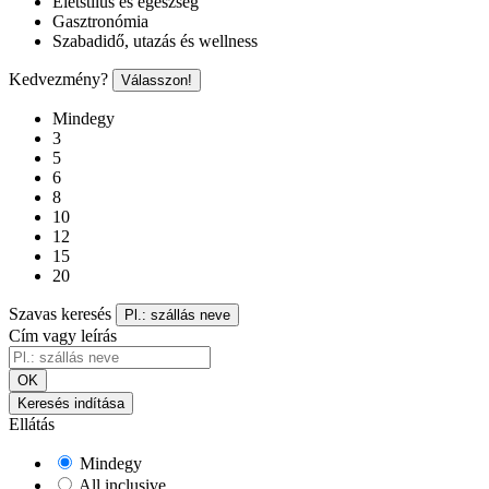
Életstílus és egészség
Gasztronómia
Szabadidő, utazás és wellness
Kedvezmény?
Válasszon!
Mindegy
3
5
6
8
10
12
15
20
Szavas keresés
Pl.: szállás neve
Cím vagy leírás
OK
Keresés indítása
Ellátás
Mindegy
All inclusive