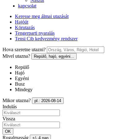
Nászút
kapcsolat
Keresse meg álmai utazását
Hajóút
Körutazás
Tengerparti nyaralás
Tensi Cib kedvezmény rendszer
Hova szeretne utazni?
Mivel utazna?
Repülő, hajó, egyéni...
Repülő
Hajó
Egyéni
Busz
Mindegy
Mikor utazna?
pl.: 2026-08-14
Indulás
Vissza
OK
Rugalmasság
+/- 4 nap