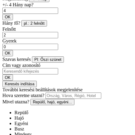
+/- 4 Hány nap?
OK
Hány fő?
pl.: 2 felnőtt
Felnőtt
Gyerek
OK
Szavas keresés
Pl: Őszi szünet
Cím vagy azonosító
OK
Keresés indítása
További keresési beállítások megjelenítése
Hova szeretne utazni?
Mivel utazna?
Repülő, hajó, egyéni...
Repülő
Hajó
Egyéni
Busz
Mindegy