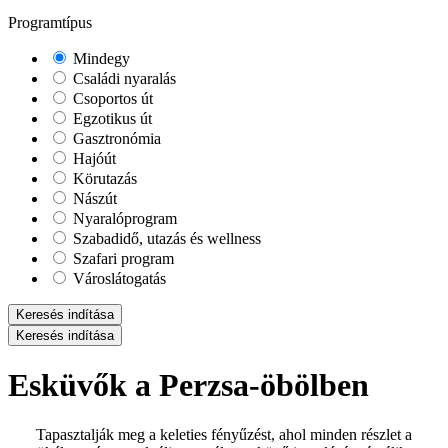
Programtípus
Mindegy
Családi nyaralás
Csoportos út
Egzotikus út
Gasztronómia
Hajóút
Körutazás
Nászút
Nyaralóprogram
Szabadidő, utazás és wellness
Szafari program
Városlátogatás
Keresés indítása
Keresés indítása
Esküvők a Perzsa-öbölben
Tapasztalják meg a keleties fényűzést, ahol minden részlet a