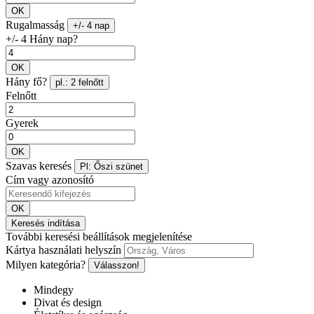
OK
Rugalmasság
+/- 4 nap
+/- 4 Hány nap?
OK
Hány fő?
pl.: 2 felnőtt
Felnőtt
Gyerek
OK
Szavas keresés
Pl: Őszi szünet
Cím vagy azonosító
OK
Keresés indítása
További keresési beállítások megjelenítése
Kártya használati helyszín
Milyen kategória?
Válasszon!
Mindegy
Divat és design