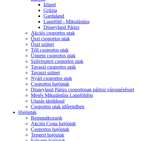
Izland
Grúzia
Gardaland
Lappföld - Mikulástúra
Disneyland Párizs
Akciós csoportos utak
Őszi csoportos utak
Őszi szünet
Téli csoportos utak
Ünnepi csoportos utak
Szilveszteri csoportos utak
Tavaszi csoportos utak
Tavaszi szünet
Nyári csoportos utak
Csoportos hajóutak
Disneyland Párizs csoportosan párizsi városnézéssel
Mesés Mikulástúra Lappföldön
Utazás társítással
Csoportos utak időrendben
Hajóutak
Bemutatkozunk
Akciós Costa hajóutak
Csoportos hajóutak
Tengeri hajóutak
Folyami hajóutak