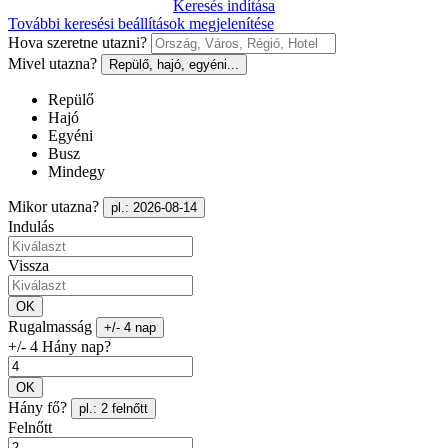
Keresés indítása
További keresési beállítások megjelenítése
Hova szeretne utazni?
Mivel utazna?
Repülő, hajó, egyéni...
Repülő
Hajó
Egyéni
Busz
Mindegy
Mikor utazna?
pl.: 2026-08-14
Indulás
Vissza
OK
Rugalmasság
+/- 4 nap
+/- 4 Hány nap?
OK
Hány fő?
pl.: 2 felnőtt
Felnőtt