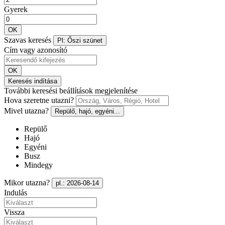
Gyerek
OK
Szavas keresés
Pl: Őszi szünet
Cím vagy azonosító
OK
Keresés indítása
További keresési beállítások megjelenítése
Hova szeretne utazni?
Mivel utazna?
Repülő, hajó, egyéni...
Repülő
Hajó
Egyéni
Busz
Mindegy
Mikor utazna?
pl.: 2026-08-14
Indulás
Vissza