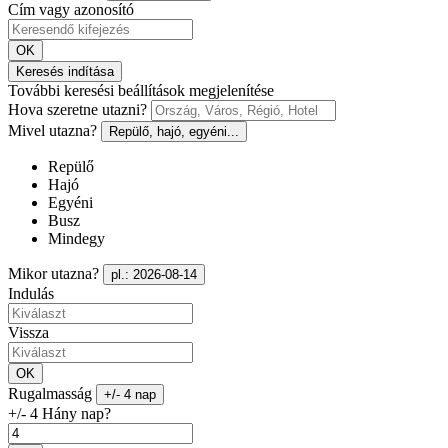
Cím vagy azonosító
OK
Keresés indítása
További keresési beállítások megjelenítése
Hova szeretne utazni?
Mivel utazna?
Repülő, hajó, egyéni...
Repülő
Hajó
Egyéni
Busz
Mindegy
Mikor utazna?
pl.: 2026-08-14
Indulás
Vissza
OK
Rugalmasság
+/- 4 nap
+/- 4 Hány nap?