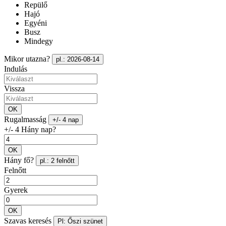
Repülő
Hajó
Egyéni
Busz
Mindegy
Mikor utazna?
pl.: 2026-08-14
Indulás
Vissza
OK
Rugalmasság
+/- 4 nap
+/- 4 Hány nap?
OK
Hány fő?
pl.: 2 felnőtt
Felnőtt
Gyerek
OK
Szavas keresés
Pl: Őszi szünet