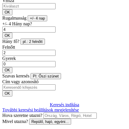
Vissza
OK
Rugalmasság
+/- 4 nap
+/- 4 Hány nap?
OK
Hány fő?
pl.: 2 felnőtt
Felnőtt
Gyerek
OK
Szavas keresés
Pl: Őszi szünet
Cím vagy azonosító
OK
Keresés indítása
További keresési beállítások megjelenítése
Hova szeretne utazni?
Mivel utazna?
Repülő, hajó, egyéni...