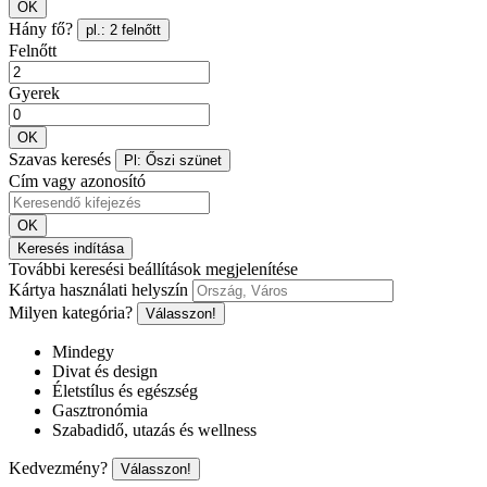
OK
Hány fő?
pl.: 2 felnőtt
Felnőtt
Gyerek
OK
Szavas keresés
Pl: Őszi szünet
Cím vagy azonosító
OK
Keresés indítása
További keresési beállítások megjelenítése
Kártya használati helyszín
Milyen kategória?
Válasszon!
Mindegy
Divat és design
Életstílus és egészség
Gasztronómia
Szabadidő, utazás és wellness
Kedvezmény?
Válasszon!