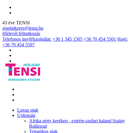
43 éve TENSI
ajanlatkeres@tensi.hu
Hírlevél feliratkozás
Telefonos ügyfélszolgálat:
+36 1 345 1505
+36 70 454 5501
Hajó:
+36 70 454 5597
Luxus utak
Újdonság
Afrika négy keréken - extrém szafari kaland Szalay
Balázzsal
Tematikus utak