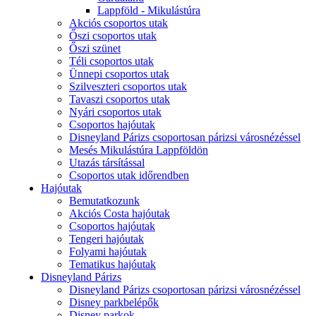
Lappföld - Mikulástúra
Akciós csoportos utak
Őszi csoportos utak
Őszi szünet
Téli csoportos utak
Ünnepi csoportos utak
Szilveszteri csoportos utak
Tavaszi csoportos utak
Nyári csoportos utak
Csoportos hajóutak
Disneyland Párizs csoportosan párizsi városnézéssel
Mesés Mikulástúra Lappföldön
Utazás társítással
Csoportos utak időrendben
Hajóutak
Bemutatkozunk
Akciós Costa hajóutak
Csoportos hajóutak
Tengeri hajóutak
Folyami hajóutak
Tematikus hajóutak
Disneyland Párizs
Disneyland Párizs csoportosan párizsi városnézéssel
Disney parkbelépők
Disney parkok