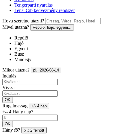
Tengerparti nyaralás
Tensi Cib kedvezmény rendszer
Hova szeretne utazni?
Mivel utazna?
Repülő, hajó, egyéni...
Repülő
Hajó
Egyéni
Busz
Mindegy
Mikor utazna?
pl.: 2026-08-14
Indulás
Vissza
OK
Rugalmasság
+/- 4 nap
+/- 4 Hány nap?
OK
Hány fő?
pl.: 2 felnőtt