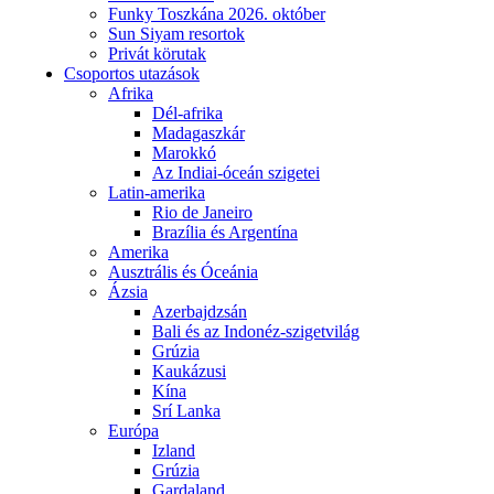
Funky Toszkána 2026. október
Sun Siyam resortok
Privát körutak
Csoportos utazások
Afrika
Dél-afrika
Madagaszkár
Marokkó
Az Indiai-óceán szigetei
Latin-amerika
Rio de Janeiro
Brazília és Argentína
Amerika
Ausztrális és Óceánia
Ázsia
Azerbajdzsán
Bali és az Indonéz-szigetvilág
Grúzia
Kaukázusi
Kína
Srí Lanka
Európa
Izland
Grúzia
Gardaland