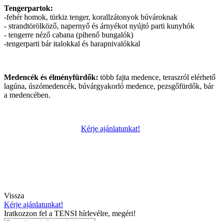
Tengerpartok:
-fehér homok, türkiz tenger, korallzátonyok búvároknak
- strandtörölköző, napernyő és árnyékot nyújtó parti kunyhók
- tengerre néző cabana (pihenő bungalók)
-tengerparti bár italokkal és harapnivalókkal
Medencék és élményfürdők:
több fajta medence, teraszról elérhető
lagúna, úszómedencék, búvárgyakorló medence, pezsgőfürdők, bár
a medencében.
Kérje ajánlatunkat!
Vissza
Kérje ajánlatunkat!
Iratkozzon fel a TENSI hírlevélre, megéri!