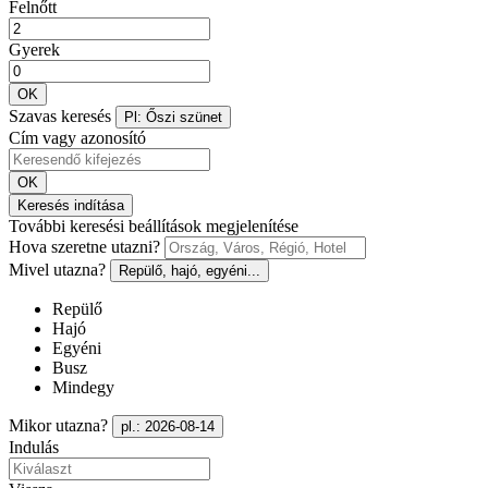
Felnőtt
Gyerek
OK
Szavas keresés
Pl: Őszi szünet
Cím vagy azonosító
OK
Keresés indítása
További keresési beállítások megjelenítése
Hova szeretne utazni?
Mivel utazna?
Repülő, hajó, egyéni...
Repülő
Hajó
Egyéni
Busz
Mindegy
Mikor utazna?
pl.: 2026-08-14
Indulás