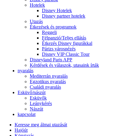
Hotelek
Disney Hotelek
Disney partner hotelek
Utazás
Étkezések és programok
Reggeli
Félpanzió/Teljes ellátás
Étkezés Disney figurákkal
Párizs városnézés
Disney VIP Classic Tour
Disneyland Paris APP
Kérdések és válaszok, utasaink írták
nyaralás
Mediterrán nyaralás
Egzotikus nyaralás
Családi nyaralás
Esküvő/nászút
Esküvők
Leánykérés
Nászút
kapcsolat
Keresse meg álmai utazását
Hajóút
Körutazás