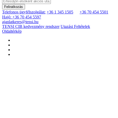
Feliratkozás
Telefonos ügyfélszolgálat:
+36 1 345 1505
+36 70 454 5501
Hajó: +36 70 454 5597
ajanlatkeres@tensi.hu
TENSI CIB kedvezmény rendszer
Utazási Feltételek
Oldaltérkép