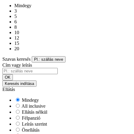
Mindegy
3
5
6
8
10
12
15
20
Szavas keresés
Pl.: szállás neve
Cím vagy leírás
OK
Keresés indítása
Ellátás
Mindegy
All inclusive
Ellátás nélkül
Félpanzió
Leírás szerint
Önellátás